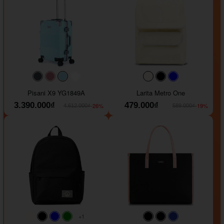
#40454a
#b76e79
#9ad8e7
#ffffff
#faf0e6
#000000
#0000FF
Pisani X9 YG1849A
Larita Metro One
3.390.000₫
479.000₫
-26%
-19%
4.612.000₫
589.000₫
+1
#faf0e6
#000000
#0000FF
#008000
#000000
#000000
#1e35a5