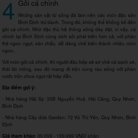
4
Gỏi cá chình
Những sản vật từ sông đã làm nên các món đặc sản
Bình Định trứ danh. Trong đó, không thể không kể đến
gỏi cá chình. Nhờ đặc thù hệ thống sông dày đặt, vì vậy, cá
chình tại Bình Định cũng sinh sôi phát triển hơn cả, với phần
thịt ngon ngọt, săn chắc, dễ dàng chế biến thành nhiều món
ngon.
Với món gỏi cá chình, thì người đầu bếp sẽ sơ chế cá sạch sẽ,
thái lát mỏng, sau đó mang đi trộn cùng rau sống với phần
nước trộn chua ngọt rất hấp dẫn.
Địa điểm gợi ý:
- Nhà hàng Hải Sỹ: 35B Nguyễn Huệ, Hải Cảng, Quy Nhơn,
Bình Định
- Nhà hàng Cây dừa Garden: 72 Võ Thị Yến, Quy Nhơn, Bình
ĐỊnh
: 30.000 - 100.000 VND/ phần
Giá tham khảo