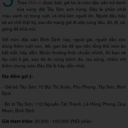
Theo
MIA.vn
được biết, gié bò là món đặc sản trứ danh
của vùng đất Tây Sơn anh hùng. Đây là phần chất
màu xanh có trong ruột, và khá kén người ăn. Người đầu bếp
sẽ sơ chế thật kỹ, sau đó mang gié đi ướp cùng tiêu, tỏi, ớt, xả,
gừng để khử mùi.
Với món đặc sản Bình Định này, ngoài gié, người dân còn
dùng thêm ruột non, tiết, gan bò để tạo nên tổng thể món ăn
bắt mắt, hấp dẫn. Muốn thưởng thức chuẩn chỉnh, thì bạn sẽ
lấy một ít gié, sau đó ăn cùng bánh đa, rau sống, nhâm nhi
thêm chung rượu Bầu Đá là hấp dẫn nhất.
Địa điểm gợi ý:
- Gié bò Tây Sơn: 70 Bùi Thị Xuân, Phú Phong, Tây Sơn, Bình
Định
- Bò tơ Tây Sơn: 112 Nguyễn Tất Thành, Lê Hồng Phong, Quy
Nhơn, Bình Định
: 20.000 - 100.000 VND/ phần
Giá tham khảo