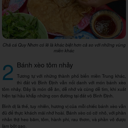
Chả cá Quy Nhơn có lẽ là khác biệt hơn cả so với những vùng
miền khác
2
Bánh xèo tôm nhảy
Tương tự với những thành phố biển miền Trung khác,
thì đất võ Bình Định vẫn nổi danh với món bánh xèo
tôm nhảy. Đây là món dễ ăn, dễ nhớ và cũng dễ tìm, khi xuất
hiện tại hầu khắp những con đường tại đất võ Bình Định.
Bình dị là thế, tuy nhiên, hương vị của mỗi chiếc bánh xèo vẫn
đủ để thực khách mãi nhớ hoài. Bánh xèo có cỡ nhỏ, với phần
nhân thịt heo băm, tôm, hành phi, rau thơm, và phần vỏ được
làm bột gạo.