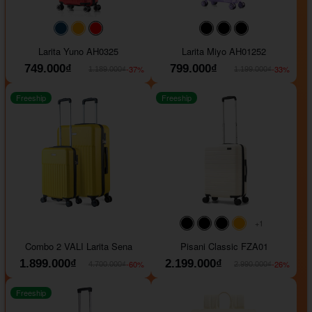
#093f69
#ffa500
#FF0000
#000000
#000000
#000000
Larita Yuno AH0325
Larita Miyo AH01252
749.000₫
799.000₫
-37%
-33%
1.189.000₫
1.199.000₫
Freeship
Freeship
+1
#000000
#000000
#000000
#ffa500
Combo 2 VALI Larita Sena
Pisani Classic FZA01
1.899.000₫
2.199.000₫
-60%
-26%
4.700.000₫
2.990.000₫
Freeship