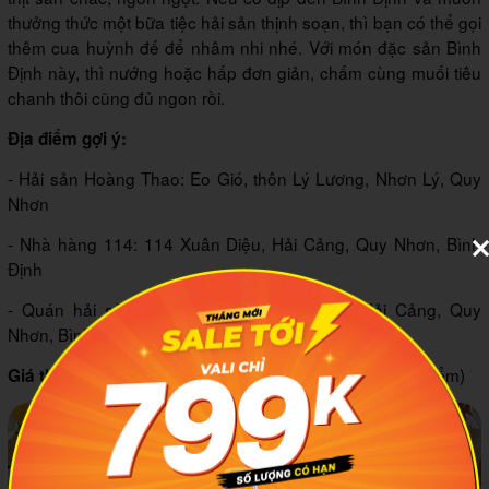
thưởng thức một bữa tiệc hải sản thịnh soạn, thì bạn có thể gọi
thêm cua huỳnh đế để nhâm nhi nhé. Với món đặc sản Bình
Định này, thì nướng hoặc hấp đơn giản, chấm cùng muối tiêu
chanh thôi cũng đủ ngon rồi.
Địa điểm gợi ý:
- Hải sản Hoàng Thao: Eo Gió, thôn Lý Lương, Nhơn Lý, Quy
Nhơn
- Nhà hàng 114: 114 Xuân Diệu, Hải Cảng, Quy Nhơn, Bình
Định
- Quán hải sản Hải Sỹ: 35B Nguyễn Huệ, Hải Cảng, Quy
Nhơn, Bình Định
: 720.000 - 1.500.000 VND/ kg (tùy thời điểm)
Giá tham khảo