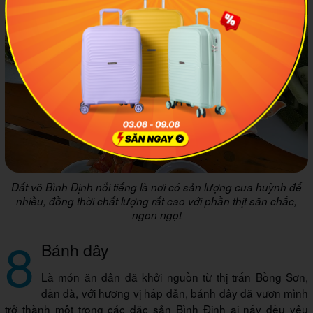
Đất võ Bình Định nổi tiếng là nơi có sản lượng cua huỳnh đế
nhiều, đồng thời chất lượng rất cao với phần thịt săn chắc,
ngon ngọt
8
Bánh dây
Là món ăn dân dã khởi nguồn từ thị trấn Bồng Sơn,
dần dà, với hương vị hấp dẫn, bánh dây đã vươn mình
trở thành một trong các đặc sản Bình Định ai nấy đều yêu