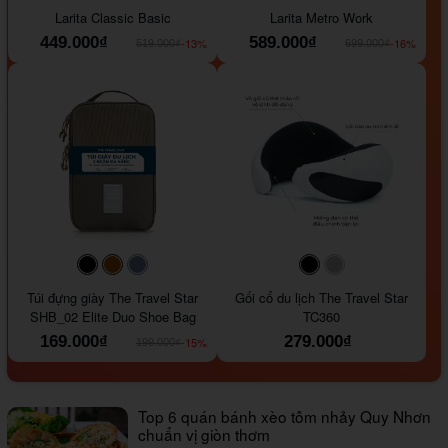
Larita Classic Basic
Larita Metro Work
449.000₫
589.000₫
-13%
-16%
519.000₫
699.000₫
#000000
#964B00
#647290
#000000
#a9a9a9
Túi đựng giày The Travel Star
Gối cổ du lịch The Travel Star
SHB_02 Elite Duo Shoe Bag
TC360
169.000₫
279.000₫
-15%
199.000₫
Top 6 quán bánh xèo tôm nhảy Quy Nhơn
chuẩn vị giòn thơm