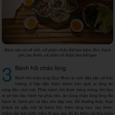
Bánh xèo có cỡ nhỏ, với phần nhân thịt heo băm, tôm, hành
phi, rau thơm, và phần vỏ được làm bột gạo
3
Bánh hỏi cháo lòng
Bánh hỏi cháo lòng Quy Nhơn là món đặc sản sở hữu
hương vị hấp dẫn thấm đượm hồn quê, ai từng ăn
cũng đều nhớ mãi. Phần bánh hỏi được tráng mỏng, khi dọn
ra sẽ trát dầu hành hẹ phía trên, ăn cùng cháo lòng lỏng rắc
hành lá, hành phi và tiêu cho dậy mùi. Để thưởng thức, thực
khách sẽ gắp một lát bánh hỏi, thêm lòng heo, rau thơm,
chấm vào bát nước mắm ớt xay, sau đó ăn thêm vài thìa cháo