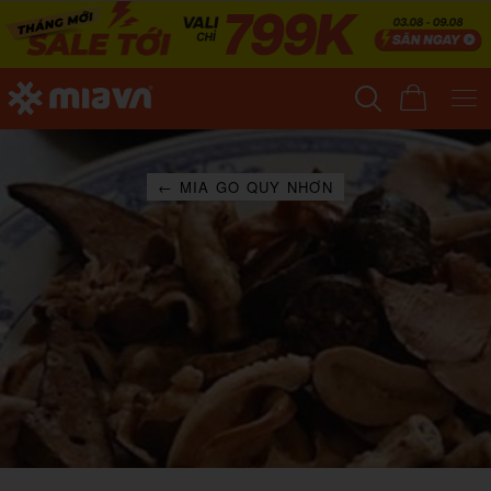
← MIA GO QUY NHƠN