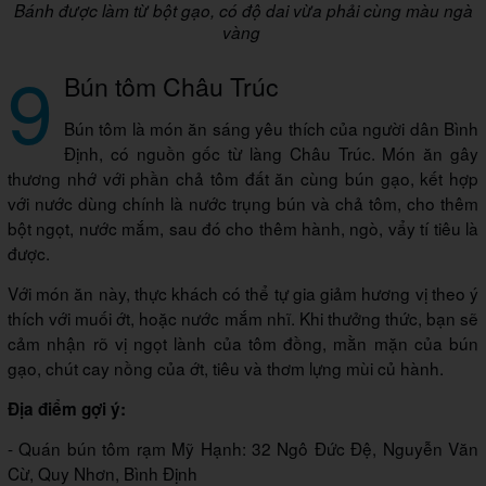
Bánh được làm từ bột gạo, có độ dai vừa phải cùng màu ngà
vàng
9
Bún tôm Châu Trúc
Bún tôm là món ăn sáng yêu thích của người dân Bình
Định, có nguồn gốc từ làng Châu Trúc. Món ăn gây
thương nhớ với phần chả tôm đất ăn cùng bún gạo, kết hợp
với nước dùng chính là nước trụng bún và chả tôm, cho thêm
bột ngọt, nước mắm, sau đó cho thêm hành, ngò, vẩy tí tiêu là
được.
Với món ăn này, thực khách có thể tự gia giảm hương vị theo ý
thích với muối ớt, hoặc nước mắm nhĩ. Khi thưởng thức, bạn sẽ
cảm nhận rõ vị ngọt lành của tôm đồng, mằn mặn của bún
gạo, chút cay nồng của ớt, tiêu và thơm lựng mùi củ hành.
Địa điểm gợi ý:
- Quán bún tôm rạm Mỹ Hạnh: 32 Ngô Đức Đệ, Nguyễn Văn
Cừ, Quy Nhơn, Bình Định