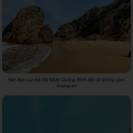
Nét đẹp của bãi Đá Nhảy Quảng Bình đến từ không gian
hoang sơ