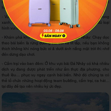
ngưỡng khung cảnh thiên nhiên yên bình mà còn được tận
hưởng đủ loại trải nghiệm lý thú.
- Vui chơi dưới nước: Bãi biển tại đây vừa rộng mà vừa trong
xanh, có làn nước mát giúp chúng ta được trải nghiệm đủ loại
hình vui chơi giải trí như: chèo thuyền, tắm biển…
- Khám phá khu vực rừng dương gần bãi Đá Nhảy: Chạy dọc
theo bãi biển là rừng dương trải dài xa tít tắp, nếu bạn không
thích không khí nóng bức oi ả dưới ánh nắng mặt trời thì nhớ
đến dừng dạo chơi.
- Cắm trại vào ban đêm: Ở khu vực bãi Đá Nhảy có khá nhiều
dịch vụ đang được phát triển như ẩm thực địa phương, cho
thuê lều… phục vụ ngay cạnh bãi biển. Nhờ đó chúng ta có
thể tổ chức những hoạt động team building, cắm trại, ca hát…
tại đây để tạo nên nhiều ký ức đẹp.