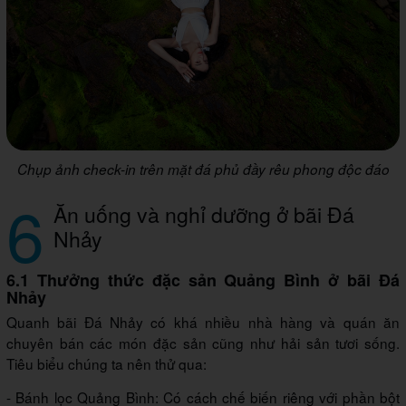
Chụp ảnh check-in trên mặt đá phủ đầy rêu phong độc đáo
6
Ăn uống và nghỉ dưỡng ở bãi Đá
Nhảy
6.1 Thưởng thức đặc sản Quảng Bình ở bãi Đá
Nhảy
Quanh bãi Đá Nhảy có khá nhiều nhà hàng và quán ăn
chuyên bán các món đặc sản cũng như hải sản tươi sống.
Tiêu biểu chúng ta nên thử qua:
- Bánh lọc Quảng Bình: Có cách chế biến riêng với phần bột