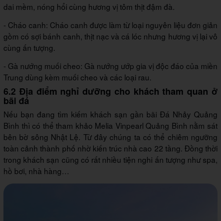
dai mềm, nóng hổi cùng hương vị tôm thịt đậm đà.
- Cháo canh: Cháo canh được làm từ loại nguyên liệu đơn giản
gồm có sợi bánh canh, thịt nạc và cá lóc nhưng hương vị lại vô
cùng ấn tượng.
- Gà nướng muối cheo: Gà nướng ướp gia vị độc đáo của miền
Trung dùng kèm muối cheo và các loại rau.
6.2 Địa điểm nghỉ dưỡng cho khách tham quan ở
bãi đá
Nếu bạn đang tìm kiếm khách sạn gần bãi Đá Nhảy Quảng
Bình thì có thể tham khảo Melia Vinpearl Quảng Bình nằm sát
bên bờ sông Nhật Lệ. Từ đây chúng ta có thể chiêm ngưỡng
toàn cảnh thành phố nhờ kiến trúc nhà cao 22 tầng. Đồng thời
trong khách sạn cũng có rất nhiều tiện nghi ấn tượng như spa,
hồ bơi, nhà hàng…