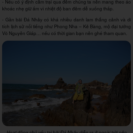
- Nếu có ý định cắm trại qua đêm chúng ta nên mang theo áo
khoác nhẹ giữ ấm vì nhiệt độ ban đêm dễ xuống thấp.
- Gần bãi Đá Nhảy có khá nhiều danh lam thắng cảnh và di
tích lịch sử nổi tiếng như Phong Nha – Kẻ Bàng, mộ đại tướng
Võ Nguyên Giáp… nếu có thời gian bạn nên ghé tham quan.
Hoạt động chủ yếu tại bãi Đá Nhảy diễn ra ở ngoài trời nên