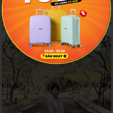
Du lịch tâm linh Côn Đảo hiện nay rất phát triển, với những
điểm đến nổi tiếng như Nghĩa trang Hàng Dương, Mộ và đài
tưởng niệm cô Sáu, Nhà tù Côn Đảo,
An Sơn Miếu (Miếu bà
Phi Yến) Côn Đảo
, miếu hoàng tử Cải v.v. Vậy Nên mặc gì đi
Côn Đảo khi đến các địa điểm này?