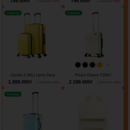
749.000₫
799.000₫
-37%
-33%
1.189.000₫
1.199.000₫
Freeship
Freeship
+1
#000000
#000000
#000000
#ffa500
Combo 2 VALI Larita Sena
Pisani Classic FZA01
1.899.000₫
2.199.000₫
-60%
-26%
4.700.000₫
2.990.000₫
Freeship