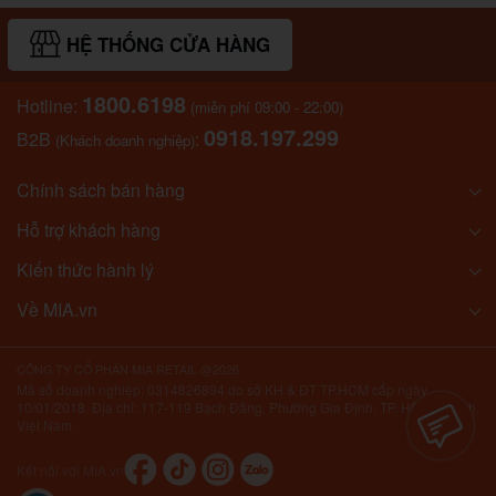
HỆ THỐNG CỬA HÀNG
1800.6198
Hotline:
(miễn phí 09:00 - 22:00)
0918.197.299
B2B
:
(Khách doanh nghiệp)
Chính sách bán hàng
Hỗ trợ khách hàng
Kiến thức hành lý
Về MIA.vn
CÔNG TY CỔ PHẦN MIA RETAIL @2026
Mã số doanh nghiệp: 0314826894 do sở KH & ĐT TP.HCM cấp ngày
10/01/2018. Địa chỉ: 117-119 Bạch Đằng, Phường Gia Định, TP. Hồ Chí Minh,
Việt Nam.
Kết nối với MIA.vn