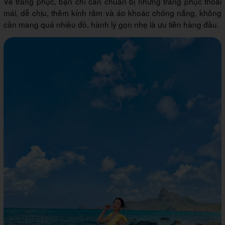
Về trang phục, bạn chỉ cần chuẩn bị những trang phục thoải
mái, dễ chịu, thêm kính râm và áo khoác chống nắng, không
cần mang quá nhiều đồ, hành lý gọn nhẹ là ưu tiên hàng đầu.