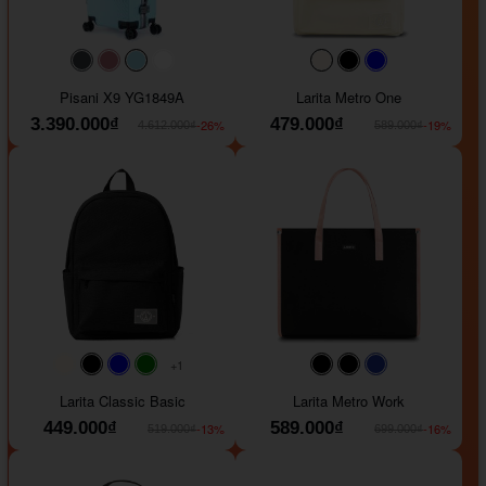
#40454a
#b76e79
#9ad8e7
#ffffff
#faf0e6
#000000
#0000FF
Pisani X9 YG1849A
Larita Metro One
3.390.000₫
479.000₫
-26%
-19%
4.612.000₫
589.000₫
+1
#faf0e6
#000000
#0000FF
#008000
#000000
#000000
#1e35a5
Larita Classic Basic
Larita Metro Work
449.000₫
589.000₫
-13%
-16%
519.000₫
699.000₫