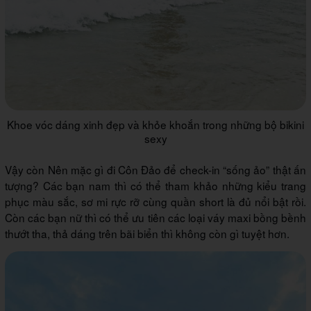
Khoe vóc dáng xinh đẹp và khỏe khoắn trong những bộ bikini
sexy
Vậy còn Nên mặc gì đi Côn Đảo để check-in “sống ảo” thật ấn
tượng? Các bạn nam thì có thể tham khảo những kiểu trang
phục màu sắc, sơ mi rực rỡ cùng quần short là đủ nổi bật rồi.
Còn các bạn nữ thì có thể ưu tiên các loại váy maxi bồng bềnh
thướt tha, thả dáng trên bãi biển thì không còn gì tuyệt hơn.