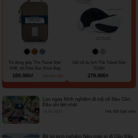
#000000
#964B00
#647290
#000000
#a9a9a9
Túi đựng giày The Travel Star
Gối cổ du lịch The Travel Star
SHB_02 Elite Duo Shoe Bag
TC360
169.000₫
279.000₫
-15%
199.000₫
Lưu ngay Kinh nghiệm đi mộ cô Sáu Côn
Đảo chi tiết nhất
16.04.2025
144,163 lượt xem
Bỏ túi kinh nghiệm Nên mặc gì đi Côn Đảo