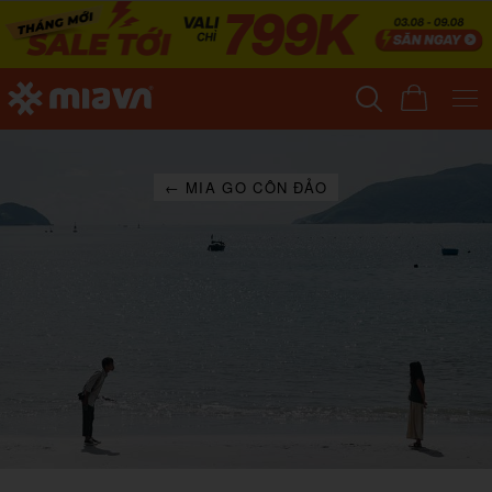
← MIA GO CÔN ĐẢO