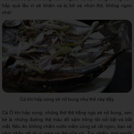
hấp quá lâu vì sẽ khiến cá bị bở và nhũn thịt, không ngon
nhé!
Cá khi hấp xong sẽ nở bung như thế này đây
Cá Ồ khi hấp xong, những thớ thịt trắng ngà sẽ nở bung, xen
kẽ là những đường thịt màu đỏ sậm trông rất nổi bật và bắt
mắt. Nếu ăn không chắm nước mắm cũng sẽ rất ngon, bạn sẽ
cảm nhận rất rõ vị ngọt và dai của cá. Tuy nhiên, mọi người