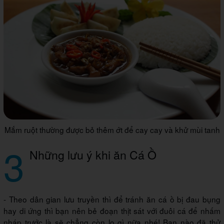
Mắm ruột thường được bỏ thêm ớt để cay cay và khử mùi tanh
3
Những lưu ý khi ăn Cá Ồ
- Theo dân gian lưu truyền thì để tránh ăn cá ồ bị đau bụng
hay di ứng thì bạn nên bẻ đoạn thịt sát với đuôi cá để nhấm
nháp trước là sẽ chẳng còn lo gì nữa nhé! Bạn nào đã thử