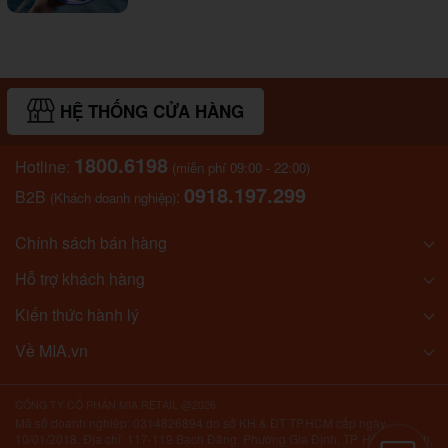
HỆ THỐNG CỬA HÀNG
1800.6198
Hotline:
(miễn phí 09:00 - 22:00)
0918.197.299
B2B
:
(Khách doanh nghiệp)
Chính sách bán hàng
Hỗ trợ khách hàng
Kiến thức hành lý
Về MIA.vn
CÔNG TY CỔ PHẦN MIA RETAIL @2026
Mã số doanh nghiệp: 0314826894 do sở KH & ĐT TP.HCM cấp ngày
10/01/2018. Địa chỉ: 117-119 Bạch Đằng, Phường Gia Định, TP. Hồ Chí Minh,