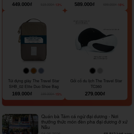
449.000₫
589.000₫
-13%
-16%
519.000₫
699.000₫
#000000
#964B00
#647290
#000000
#a9a9a9
Túi đựng giày The Travel Star
Gối cổ du lịch The Travel Star
SHB_02 Elite Duo Shoe Bag
TC360
169.000₫
279.000₫
-15%
199.000₫
Quán bà Tám cá ngừ đại dương - Nơi
thưởng thức món đèn pha đại dương ở xứ
Nẫu
04.06.2026
68,812 lượt xem