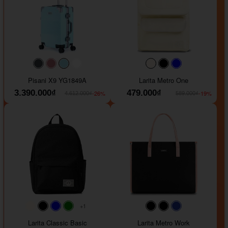
#40454a
#b76e79
#9ad8e7
#ffffff
#faf0e6
#000000
#0000FF
Pisani X9 YG1849A
Larita Metro One
3.390.000₫
479.000₫
-26%
-19%
4.612.000₫
589.000₫
+1
#faf0e6
#000000
#0000FF
#008000
#000000
#000000
#1e35a5
Larita Classic Basic
Larita Metro Work