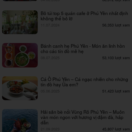
Bỏ túi top 5 quán cafe ở Phú Yên nhất định
không thể bỏ lỡ
11.07.2024
56,353 lượt xem
Bánh canh hẹ Phú Yên - Món ăn linh hồn
cho các tín đồ mê hẹ
08.07.2025
53,103 lượt xem
Cá Ồ Phú Yên – Cá ngạc nhiên cho những
tín đồ hay Ủa em?
05.06.2025
51,423 lượt xem
Hải sản bè nổi Vũng Rô Phú Yên – Muôn
vàn món ngon với hương vị đậm đà, hấp
dẫn
21.09.2023
45,807 lượt xem