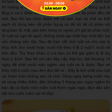
hư luôn đấy! Mắm ngon sẽ được làm từ loại cá to. Cá phải tươi
thì hương vị mắm mới càng đậm đà. Bạn cũng đừng quá lo
lắng vì cá ồ được đánh bắt quanh năm nên đa phần đều rất
tươi. Sau khi lựa chọn được mẻ cá tươi, bạn sơ chế cá thật
sạch rồi dùng kéo cắt phần bụng cá để bỏ tất cả phần nội
tạng bao tử, mật, gan bên trong ra ngoài, chỉ giữ lại phần ruột.
Vì ruột cá ngừ rất sạch, không chứa tạp chất hay chất độc hại
nên không cần rửa. Sau đó bạn cắt nhỏ ruột và cho vào lọ
thủy tinh cho muối hoặc muối hột theo tỉ lệ 2 ruột/1 muối rồi
trộn đều. Tùy theo khẩu vị mà bạn có thể gia giảm tỷ lệ tùy
theo ý thích. Sau thì chỉ cần đậy nắp thật kín, đợi khoảng 15
ngày để chất muối mặn ngấm vào ruột cá là được. Bạn sẽ
thấy một ít nước màu đen đúc tiết ra – Đây là tinh chất của ruột
cá, hoàn toàn không sao cả nhé. Càng ngày lượng nước này
sẽ càng nhiều thêm, đến khoảng 3 tháng sau ngày ngâm thì
bạn đã có được món mắm ruột thơm ngào ngạt, đậm đặc sền
sệt như nước mắm cái rồi đấy!