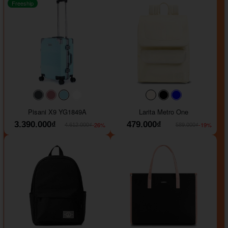
Freeship
#40454a
#b76e79
#9ad8e7
#ffffff
#faf0e6
#000000
#0000FF
Pisani X9 YG1849A
Larita Metro One
3.390.000₫
479.000₫
-26%
-19%
4.612.000₫
589.000₫