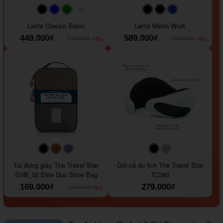
+1
#faf0e6
#000000
#0000FF
#008000
#000000
#000000
#1e35a5
Larita Classic Basic
Larita Metro Work
449.000₫
589.000₫
-13%
-16%
519.000₫
699.000₫
#000000
#964B00
#647290
#000000
#a9a9a9
Túi đựng giày The Travel Star
Gối cổ du lịch The Travel Star
SHB_02 Elite Duo Shoe Bag
TC360
169.000₫
279.000₫
-15%
199.000₫