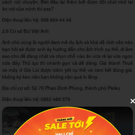
cách nói chuyện. Biết đâu lại thêm bớt được đôi chút nhờ tài
ăn nói của mình thì sao?
Điện thoại liên hệ: 098 864 44 46
2.6 Cơ sở Bùi Việt Anh
Anh chủ cũng là người đam mê du lịch và khá dễ tính nên nếu
bạn hỏi sẽ được anh ấy hướng dẫn cho lịch trình cụ thể, đi làm
sao cho dễ dàng nhất và chọn chỗ nào ăn vừa rẻ lại vừa ngon
nữa đấy. Thủ tục thì nhanh gọn và dễ dàng. Giá thành Thuê
xe máy ở Gia Lai được niêm yết cụ thể và cam kết đúng giá,
không kỳ kèo nên bạn không cần quá lo lắng.
Địa chỉ cơ sở: Số 70 Phan Đình Phùng, thành phố Pleiku
Điện thoại liên hệ: 0862 488 379