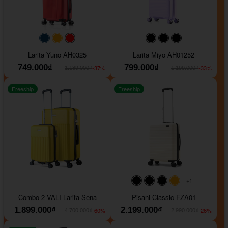
#093f69
#ffa500
#FF0000
#000000
#000000
#000000
Larita Yuno AH0325
Larita Miyo AH01252
749.000₫
799.000₫
-37%
-33%
1.189.000₫
1.199.000₫
Freeship
Freeship
+1
#000000
#000000
#000000
#ffa500
Combo 2 VALI Larita Sena
Pisani Classic FZA01
1.899.000₫
2.199.000₫
-60%
-26%
4.700.000₫
2.990.000₫