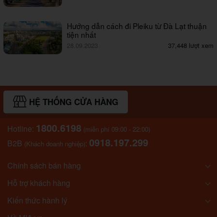
Hướng dẫn cách đi Pleiku từ Đà Lạt thuận
tiện nhất
28.09.2023
37,448 lượt xem
HỆ THỐNG CỬA HÀNG
1800.6198
Hotline:
(miễn phí 09:00 - 22:00)
0918.197.299
B2B
:
(Khách doanh nghiệp)
Chính sách bán hàng
Hỗ trợ khách hàng
Kiến thức hành lý