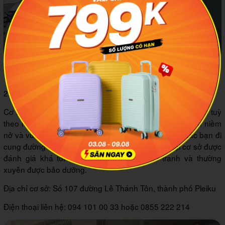
Các bạn nước ngoài thuê xe tại cơ sở Bùi Việt Anh
2.7 Cơ sở IFT
Cơ sở có đầy đủ các loại xe và mẫu mã cho bạn lựa chọn tuỳ
theo nhu cầu. Chủ cơ sở là một người khá tốt bụng, luôn niềm
nở và vui vẻ. Hơn nữa còn tư vấn rất nhiệt tình cho các bạn đi
cung đường nào thì phù hợp với loại xe nào. Xe tại cơ sở được
đánh giá khá tốt về chất lượng, giá cạnh tranh và thường
xuyên được bảo dưỡng.
Địa chỉ cơ sở: Số 107 đường Lê Thánh Tôn, thành phố Pleiku
Điện thoại liên hệ: 094 101 00 33 hoặc 0855 222 214