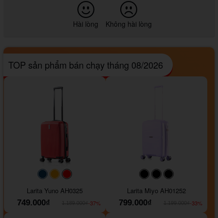
Hài lòng
Không hài lòng
TOP sản phẩm bán chạy tháng 08/2026
#093f69
#ffa500
#FF0000
#000000
#000000
#000000
Larita Yuno AH0325
Larita Miyo AH01252
749.000₫
799.000₫
-37%
-33%
1.189.000₫
1.199.000₫