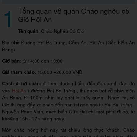
1
Tổng quan về quán Cháo nghêu cô
Gió Hội An
Cháo Nghêu Cô Gió
Tên quán:
Đường Hai Bà Trưng, Cẩm An, Hội An (Gần biển An
Địa chỉ:
Bàng)
từ 14:00 đến 18:00
Giờ bán:
15.000 –20.000 VND.
Giá tham khảo:
đi theo đường biển, đến đèn xanh đèn đỏ
Cách đi tới quán:
vào
Hội An
( đường Hai Bà Trưng), thì quẹo trái về phía biển
An Bàng. Đi 100m, nhìn tay phải là thấy quán . Ngoài ra, cô
Gió thường đẩy xe cháo đến bán tại góc ngã tư Hai Bà Trưng -
Nguyễn Phan Vinh, cách biển Cửa Đại chỉ một phút đi bộ, từ
khoảng 16h - 17h hàng ngày.
Món cháo nóng hổi này rất chiều lòng thực khách. Cháo
nghêu nấu cùng với đậu xanh, phía trên có thêm nhiều dầu