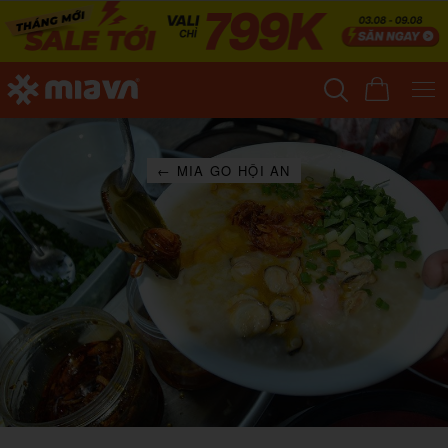
← MIA GO HỘI AN