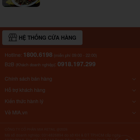
HỆ THỐNG CỬA HÀNG
1800.6198
Hotline:
(miễn phí 09:00 - 22:00)
0918.197.299
B2B
:
(Khách doanh nghiệp)
Chính sách bán hàng
Hỗ trợ khách hàng
Kiến thức hành lý
Về MIA.vn
CÔNG TY CỔ PHẦN MIA RETAIL @2026
Mã số doanh nghiệp: 0314826894 do sở KH & ĐT TP.HCM cấp ngày
10/01/2018. Địa chỉ: 117-119 Bạch Đằng, Phường Gia Định, TP. Hồ Chí Minh,