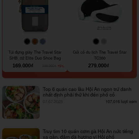
#000000
#964B00
#647290
#000000
#a9a9a9
Túi đựng giày The Travel Star
Gối cổ du lịch The Travel Star
SHB_02 Elite Duo Shoe Bag
TC360
169.000₫
279.000₫
-15%
199.000₫
Top 6 quán cao lầu Hội An ngon trứ danh
nhất định phải thử khi đến phố cổ
07.07.2025
107,016 lượt xem
Truy tìm 10 quán cơm gà Hội An nức tiếng
xa gần, đậm đà hương vị Hội phố