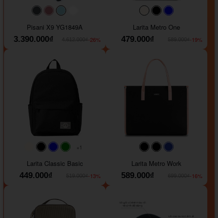
#40454a
#b76e79
#9ad8e7
#ffffff
#faf0e6
#000000
#0000FF
Pisani X9 YG1849A
Larita Metro One
3.390.000₫
479.000₫
-26%
-19%
4.612.000₫
589.000₫
+1
#faf0e6
#000000
#0000FF
#008000
#000000
#000000
#1e35a5
Larita Classic Basic
Larita Metro Work
449.000₫
589.000₫
-13%
-16%
519.000₫
699.000₫