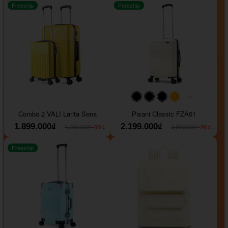
Freeship
Freeship
+1
#000000
#000000
#000000
#ffa500
Combo 2 VALI Larita Sena
Pisani Classic FZA01
1.899.000₫
2.199.000₫
-60%
-26%
4.700.000₫
2.990.000₫
Freeship