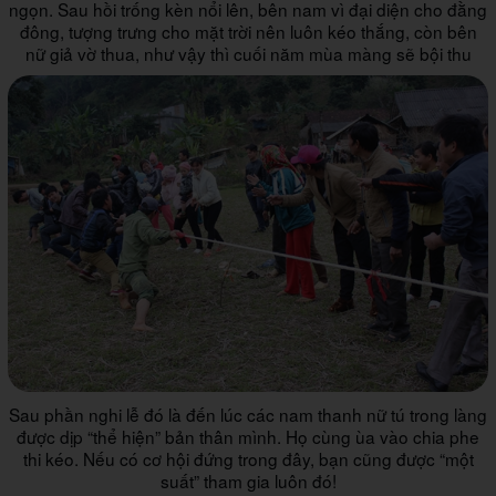
ngọn. Sau hồi trống kèn nổi lên, bên nam vì đại diện cho đằng
đông, tượng trưng cho mặt trời nên luôn kéo thắng, còn bên
nữ giả vờ thua, như vậy thì cuối năm mùa màng sẽ bội thu
Sau phần nghi lễ đó là đến lúc các nam thanh nữ tú trong làng
được dịp “thể hiện” bản thân mình. Họ cùng ùa vào chia phe
thi kéo. Nếu có cơ hội đứng trong đây, bạn cũng được “một
suất” tham gia luôn đó!