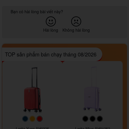
Bạn có hài lòng bài viết này?
Hài lòng
Không hài lòng
TOP sản phẩm bán chạy tháng 08/2026
#093f69
#ffa500
#FF0000
#000000
#000000
#000000
Larita Yuno AH0325
Larita Miyo AH01252