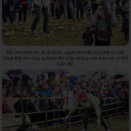
Để chơi được trò đi cà kheo, người chơi đòi hỏi phải có sức
khoẻ thật tốt cùng sự khéo léo nhịp nhàng của toàn bộ cơ thể
luôn đó!