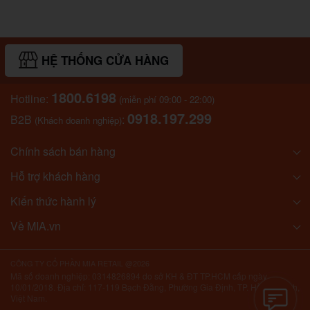
HỆ THỐNG CỬA HÀNG
1800.6198
Hotline:
(miễn phí 09:00 - 22:00)
0918.197.299
B2B
:
(Khách doanh nghiệp)
Chính sách bán hàng
Hỗ trợ khách hàng
Kiến thức hành lý
Về MIA.vn
CÔNG TY CỔ PHẦN MIA RETAIL @2026
Mã số doanh nghiệp: 0314826894 do sở KH & ĐT TP.HCM cấp ngày
10/01/2018. Địa chỉ: 117-119 Bạch Đằng, Phường Gia Định, TP. Hồ Chí Minh,
Việt Nam.