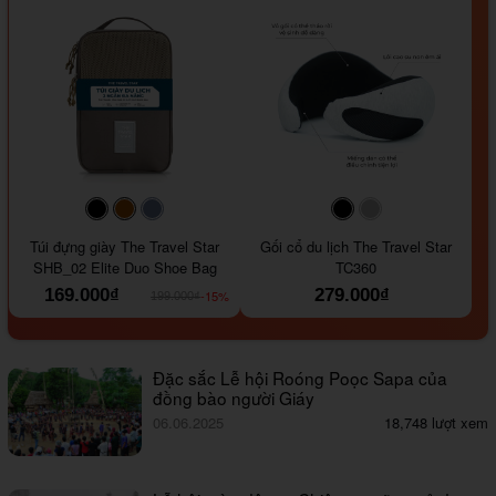
#000000
#964B00
#647290
#000000
#a9a9a9
Túi đựng giày The Travel Star
Gối cổ du lịch The Travel Star
SHB_02 Elite Duo Shoe Bag
TC360
169.000₫
279.000₫
-15%
199.000₫
Đặc sắc Lễ hội Roóng Poọc Sapa của
đồng bào người Giáy
06.06.2025
18,748 lượt xem