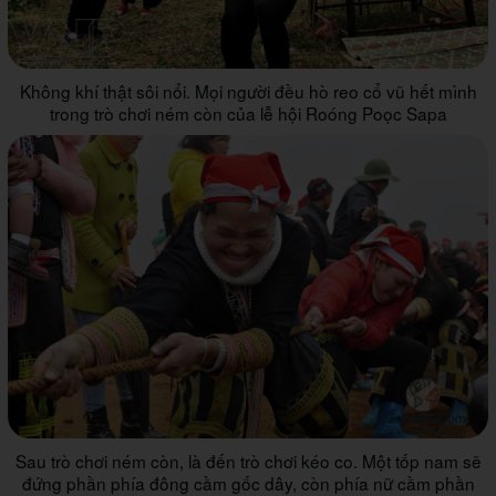
Không khí thật sôi nổi. Mọi người đều hò reo cổ vũ hết mình
trong trò chơi ném còn của lễ hội Roóng Poọc Sapa
Sau trò chơi ném còn, là đến trò chơi kéo co. Một tốp nam sẽ
đứng phần phía đông cầm gốc dây, còn phía nữ cầm phần