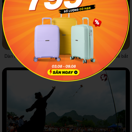
Dàn nhạc trống, chiêng điệu kèn pí lè sẽ được tấu lên để bắt
đầu các trò chơi đầy vui nhộn sắp tới