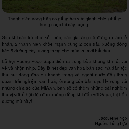
Thanh niên trong bản cố gắng hết sức giành chiến thắng
trong cuộc thi cày ruộng
Sau khi các trò chơi kết thúc, các già làng sẽ đứng ra làm lễ
khấn, 2 thanh niên khỏe mạnh cùng 2 con trâu xuống đồng
kéo 5 đường cày, tượng trưng cho mùa vụ mới bắt đầu.
Lễ hội Roóng Poọc Sapa diễn ra trong bầu không khí rất vui
vẻ và nhộn nhịp. Đây là nét đẹp văn hoá bản sắc mà dân tộc
thu hút đông đảo du khách trong và ngoài nước đến tham
quan, trải nghiệm văn hoá, lối sống của bản địa. Hy vọng với
những chia sẻ của MIA.vn, bạn sẽ có thêm những trải nghiệm
thú vị với lễ hội độc đáo xuống đồng khi đến với Sapa, thị trấn
sương mù này!
Jacqueline Ngo
Nguồn: Tổng hợp