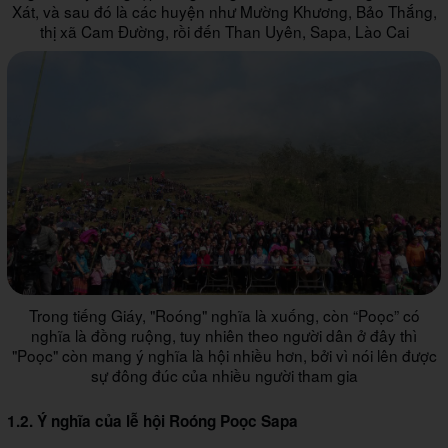
Xát, và sau đó là các huyện như Mường Khương, Bảo Thắng,
thị xã Cam Đường, rồi đến Than Uyên, Sapa, Lào Cai
Trong tiếng Giáy, "Roóng" nghĩa là xuống, còn “Poọc” có
nghĩa là đồng ruộng, tuy nhiên theo người dân ở đây thì
"Poọc" còn mang ý nghĩa là hội nhiều hơn, bởi vì nói lên được
sự đông đúc của nhiều người tham gia
1.2. Ý nghĩa của lễ hội Roóng Poọc Sapa