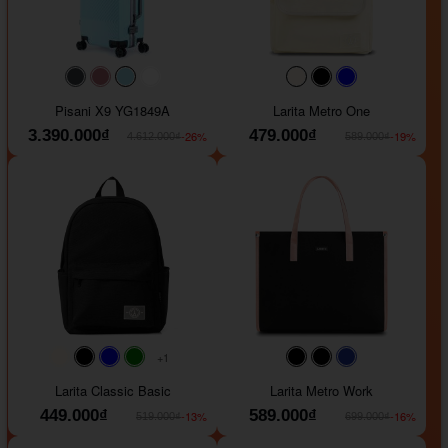
#40454a
#b76e79
#9ad8e7
#ffffff
#faf0e6
#000000
#0000FF
Pisani X9 YG1849A
Larita Metro One
3.390.000₫
479.000₫
-26%
-19%
4.612.000₫
589.000₫
+1
#faf0e6
#000000
#0000FF
#008000
#000000
#000000
#1e35a5
Larita Classic Basic
Larita Metro Work
449.000₫
589.000₫
-13%
-16%
519.000₫
699.000₫