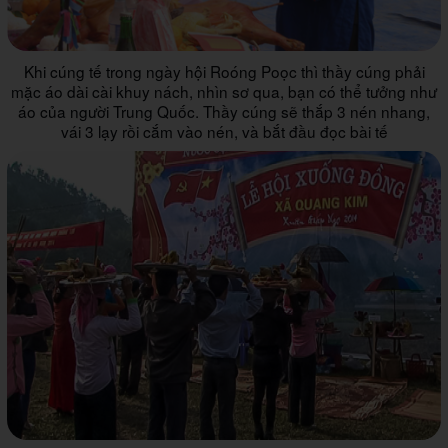
Khi cúng tế trong ngày hội Roóng Poọc thì thầy cúng phải
mặc áo dài cài khuy nách, nhìn sơ qua, bạn có thể tưởng như
áo của người Trung Quốc. Thầy cúng sẽ thắp 3 nén nhang,
vái 3 lạy rồi cắm vào nén, và bắt đầu đọc bài tế