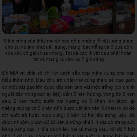
Mâm cúng của thầy mo sẽ bao gồm những lễ vật tượng trưng
cho sự no ấm như: vải, trứng, măng, bạc trắng và 6 quả còn
của các cô gái chưa chồng. Tất cả các lễ vật đều phải hoàn
tất và mang ra vào lúc 7 giờ sáng
Để MIA.vn chia sẻ chi tiết cách sắp xếp mâm cúng cho bạn
hiểu thêm nhé! Đầu tiên, trên bàn thờ cúng thần, sẽ bao gồm
có một bát gạo lớn được đặt trên tấm vải mộc trắng (do chính
người dân trong bản tự dệt); cắm 5 nén hương, trong đó 3 nén
sau, 2 nén trước; trước bát hương có 5 chén lớn được úp
miệng xuống và 5 chén nhỏ được đặt lên trên 5 chén to đó để
rót nước trà hoặc rượu cúng; 2 bên có hai đĩa trứng luộc, đã
được nhuộm phẩm đỏ (2 bên 2 trứng nhé!), 1 dĩa đồ trang sức
bằng vàng bạc, 1 dĩa cá chiên, hai củ măng vầu, xôi đỏ 7 bát
nhỏ, 7 đôi đũa, bỏng ngọt 5 bát, 1 bát nước lã, trong bát ấy có