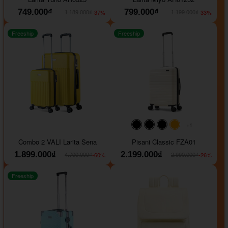
749.000₫
799.000₫
-37%
-33%
1.189.000₫
1.199.000₫
Freeship
Freeship
+1
#000000
#000000
#000000
#ffa500
Combo 2 VALI Larita Sena
Pisani Classic FZA01
1.899.000₫
2.199.000₫
-60%
-26%
4.700.000₫
2.990.000₫
Freeship