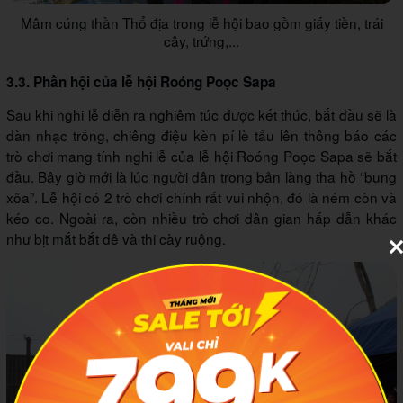
Mâm cúng thần Thổ địa trong lễ hội bao gồm giấy tiền, trái
cây, trứng,...
3.3. Phần hội của lễ hội Roóng Poọc Sapa
Sau khi nghi lễ diễn ra nghiêm túc được kết thúc, bắt đầu sẽ là
dàn nhạc trống, chiêng điệu kèn pí lè tấu lên thông báo các
trò chơi mang tính nghi lễ của lễ hội Roóng Poọc Sapa sẽ bắt
đầu. Bây giờ mới là lúc người dân trong bản làng tha hồ “bung
xõa”. Lễ hội có 2 trò chơi chính rất vui nhộn, đó là ném còn và
kéo co. Ngoài ra, còn nhiều trò chơi dân gian hấp dẫn khác
như bịt mắt bắt dê và thi cày ruộng.