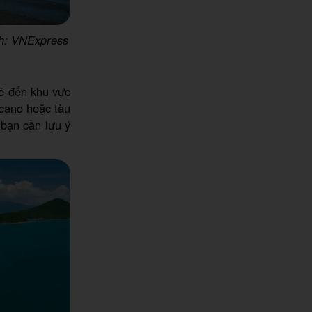
nh: VNExpress
sẽ đến khu vực
 cano hoặc tàu
 bạn cần lưu ý