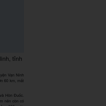
nh, tỉnh
uyện Vạn Ninh
ơn 60 km, mất
 và Hòn Đuốc.
ằm nên còn có