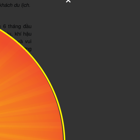
hách du lịch.
g 6 tháng đầu
 chịu, khí hậu
 dưỡng và vui
 ra rất thường
chuyến du lịch
n
ện.
ẽ được lo trọn
oạch chi tiết.
như tour tham
 thời đảm bảo
hững nơi đáng