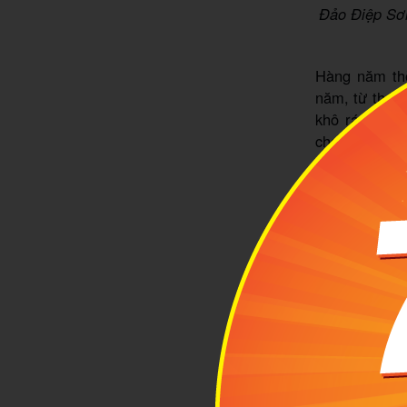
Đảo Điệp Sơn
Hàng năm thờ
năm, từ tháng
khô ráo và í
chơi thỏa thí
xuyên, hãy đặ
thật đáng nhớ
2
Hướ
Để đến
2.1. Di ch
Cách thứ nhất
gói từ A đến 
Vì thế bạn h
quan với chi
bạn chắc chắ