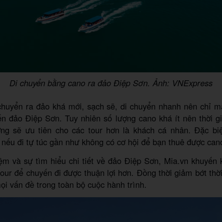
Di chuyển bằng cano ra đảo Điệp Sơn. Ảnh: VNExpress
chuyển ra đảo khá mới, sạch sẽ, di chuyển nhanh nên chỉ m
n đảo Điệp Sơn. Tuy nhiên số lượng cano khá ít nên thời g
ờng sẽ ưu tiên cho các tour hơn là khách cá nhân. Đặc bi
 nếu đi tự túc gần như không có cơ hội để bạn thuê được can
ệm và sự tìm hiểu chi tiết về đảo Điệp Sơn, Mia.vn khuyến
tour để chuyến đi được thuận lợi hơn. Đồng thời giảm bớt thời
ọi vấn đề trong toàn bộ cuộc hành trình.