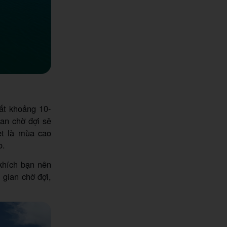
ất khoảng 10-
ian chờ đợi sẽ
ệt là mùa cao
o.
 khích bạn nên
 gian chờ đợi,