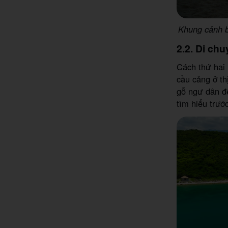
Khung cảnh b
2.2. Di ch
Cách thứ hai 
cầu cảng ở th
gỗ ngư dân để
tìm hiểu trướ