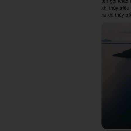
tên gọi khác
khi thủy triề
ra khi thủy tri