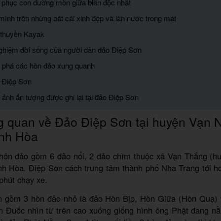
h phục con đường mòn giữa biển độc nhất
mình trên những bát cãi xinh đẹp và làn nước trong mát
 thuyền Kayak
 nghiệm đời sống của người dân đảo Điệp Sơn
 phá các hòn đảo xung quanh
o Điệp Sơn
 ảnh ấn tượng được ghi lại tại đảo Điệp Sơn
 quan về Đảo Điệp Sơn tại huyện Vạn Ni
nh Hòa
thôn đảo gồm 6 đảo nổi, 2 đảo chìm thuộc xã Vạn Thắng (h
ánh Hòa. Điệp Sơn cách trung tâm thành phố Nha Trang tới h
phút chạy xe.
 gồm 3 hòn đảo nhỏ là đảo Hòn Bịp, Hòn Giữa (Hòn Quạ)
n Đuốc nhìn từ trên cao xuống giống hình ông Phật đang n