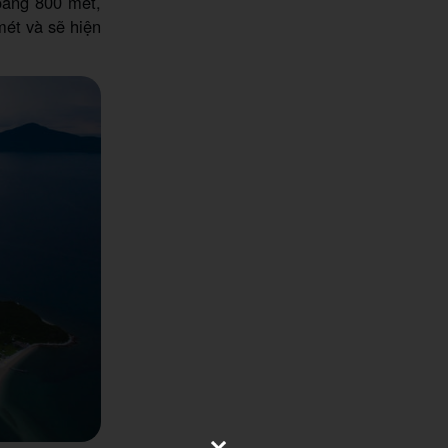
oảng 800 mét,
mét và sẽ hiện