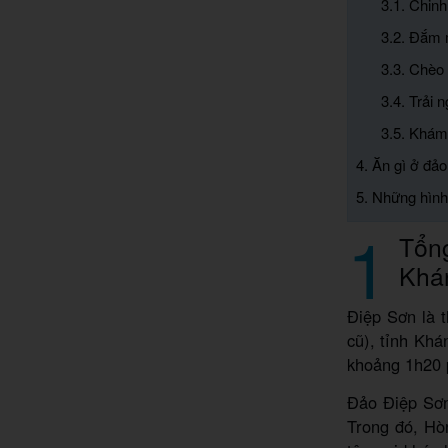
3.1. Chin
3.2. Đắm 
3.3. Chèo
3.4. Trải
3.5. Khám
4. Ăn gì ở đả
5. Những hình
1
Tổng
Khá
Điệp Sơn là 
cũ), tỉnh Kh
khoảng 1h20 
Đảo Điệp Sơn
Trong đó, Hò