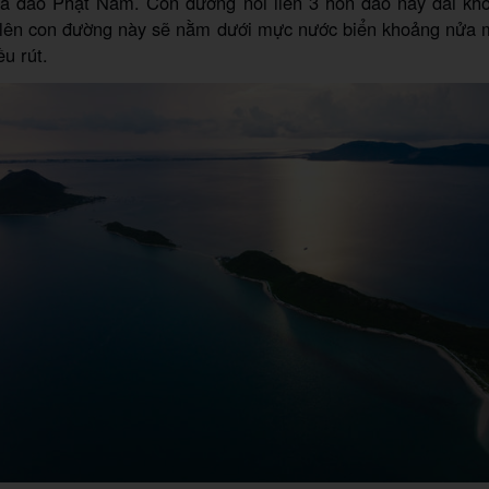
 là đảo Phật Nằm. Con đường nối liền 3 hòn đảo này dài kh
u lên con đường này sẽ nằm dưới mực nước biển khoảng nửa 
ều rút.