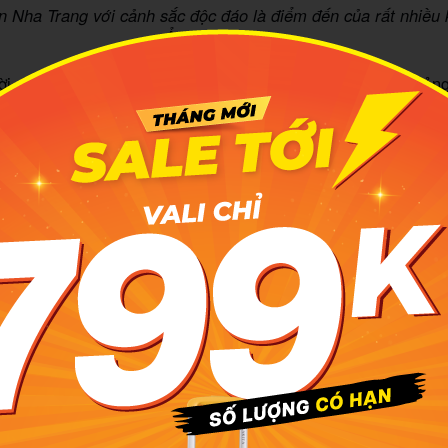
 Nha Trang với cảnh sắc độc đáo là điểm đến của rất nhiều k
Ảnh: VNExpress
i điểm lý tưởng nhất để đến Đảo Điệp Sơn là vào khoản
 12 đến tháng 6. Mùa xuân và mùa hạ thời tiết tại đây rất dễ
t mưa. Vì vậy rất phù hợp để bạn có được những ngày nghỉ
ch. Tuy nhiên đây là mùa du lịch nên tình trạng hết phòng xảy
t phòng trước cũng như tìm hiểu các địa điểm thú vị để có 
 nhé.
ng dẫn cách di chuyển đến Đảo Điệp Sơ
 đảo Điệp Sơn bạn có 2 cách di chuyển đơn giản và thuận ti
uyển đến đảo Điệp Sơn theo tour
 là đăng ký các tour ở những công ty du lịch. Như vậy bạn s
Z, với các chính sách rõ ràng, cuộc hành trình được lên kế h
ãy chọn các công ty uy tín để được cung cấp dịch vụ cũng 
 phí phù hợp và sự hỗ trợ tận tình, chu đáo nhất nhé. Đồng
n sẽ được trải nghiệm những món ăn đặc sản hấp dẫn, n