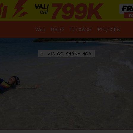
VALI
BALO
TÚI XÁCH
PHỤ KIỆN
← MIA GO KHÁNH HÒA