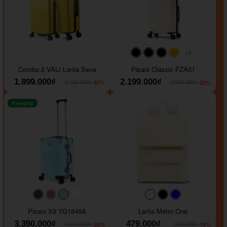
+1
#000000
#000000
#000000
#ffa500
Combo 2 VALI Larita Sena
Pisani Classic FZA01
1.899.000₫
2.199.000₫
-60%
-26%
4.700.000₫
2.990.000₫
Freeship
#40454a
#b76e79
#9ad8e7
#ffffff
#faf0e6
#000000
#0000FF
Pisani X9 YG1849A
Larita Metro One
3.390.000₫
479.000₫
-26%
-19%
4.612.000₫
589.000₫