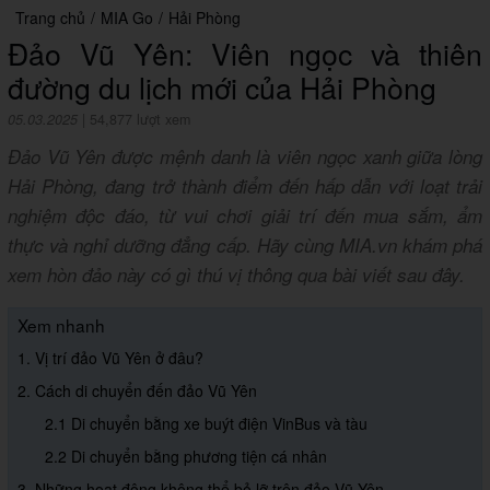
Trang chủ
/
MIA Go
/
Hải Phòng
Đảo Vũ Yên: Viên ngọc và thiên
đường du lịch mới của Hải Phòng
05.03.2025
|
54,877 lượt xem
Đảo Vũ Yên được mệnh danh là viên ngọc xanh giữa lòng
Hải Phòng, đang trở thành điểm đến hấp dẫn với loạt trải
nghiệm độc đáo, từ vui chơi giải trí đến mua sắm, ẩm
thực và nghỉ dưỡng đẳng cấp. Hãy cùng MIA.vn khám phá
xem hòn đảo này có gì thú vị thông qua bài viết sau đây.
Xem nhanh
1. Vị trí đảo Vũ Yên ở đâu?
2. Cách di chuyển đến đảo Vũ Yên
2.1 Di chuyển bằng xe buýt điện VinBus và tàu
2.2 Di chuyển bằng phương tiện cá nhân
3. Những hoạt động không thể bỏ lỡ trên đảo Vũ Yên