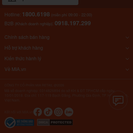
1800.6198
Hotline:
(miễn phí 09:00 - 22:00)
0918.197.299
B2B
:
(Khách doanh nghiệp)
Chính sách bán hàng
Hỗ trợ khách hàng
Kiến thức hành lý
Về MIA.vn
CÔNG TY CỔ PHẦN MIA RETAIL @2026
Mã số doanh nghiệp: 0314826894 do sở KH & ĐT TP.HCM cấp ngày
10/01/2018. Địa chỉ: 117-119 Bạch Đằng, Phường Gia Định, TP. Hồ Chí Minh,
Việt Nam.
Kết nối với MIA.vn