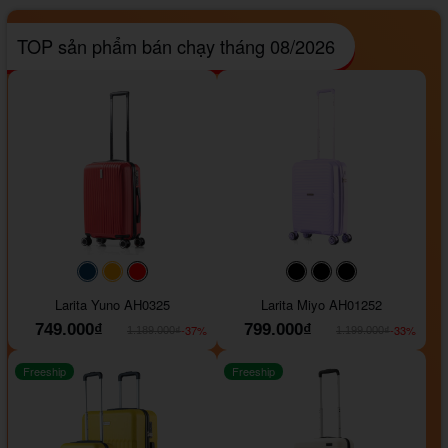
TOP sản phẩm bán chạy tháng 08/2026
#093f69
#ffa500
#FF0000
#000000
#000000
#000000
Larita Yuno AH0325
Larita Miyo AH01252
749.000₫
799.000₫
-37%
-33%
1.189.000₫
1.199.000₫
Freeship
Freeship