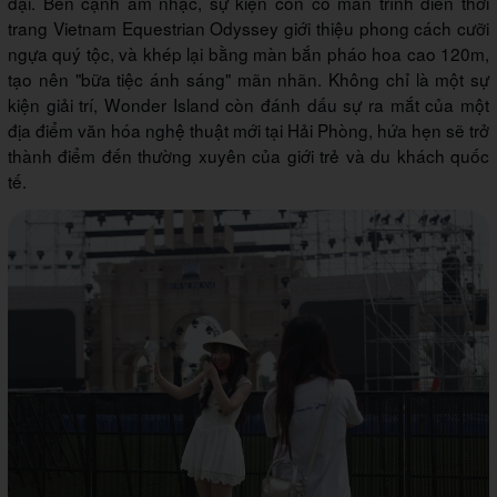
đại. Bên cạnh âm nhạc, sự kiện còn có màn trình diễn thời
trang Vietnam Equestrian Odyssey giới thiệu phong cách cưỡi
ngựa quý tộc, và khép lại bằng màn bắn pháo hoa cao 120m,
tạo nên "bữa tiệc ánh sáng" mãn nhãn. Không chỉ là một sự
kiện giải trí, Wonder Island còn đánh dấu sự ra mắt của một
địa điểm văn hóa nghệ thuật mới tại Hải Phòng, hứa hẹn sẽ trở
thành điểm đến thường xuyên của giới trẻ và du khách quốc
tế.