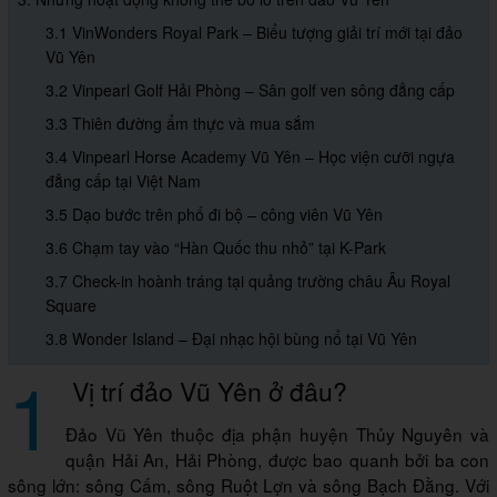
3.1 VinWonders Royal Park – Biểu tượng giải trí mới tại đảo
Vũ Yên
3.2 Vinpearl Golf Hải Phòng – Sân golf ven sông đẳng cấp
3.3 Thiên đường ẩm thực và mua sắm
3.4 Vinpearl Horse Academy Vũ Yên – Học viện cưỡi ngựa
đẳng cấp tại Việt Nam
3.5 Dạo bước trên phố đi bộ – công viên Vũ Yên
3.6 Chạm tay vào “Hàn Quốc thu nhỏ” tại K-Park
3.7 Check-in hoành tráng tại quảng trường châu Âu Royal
Square
3.8 Wonder Island – Đại nhạc hội bùng nổ tại Vũ Yên
1
Vị trí đảo Vũ Yên ở đâu?
Đảo Vũ Yên thuộc địa phận huyện Thủy Nguyên và
quận Hải An, Hải Phòng, được bao quanh bởi ba con
sông lớn: sông Cấm, sông Ruột Lợn và sông Bạch Đằng. Với