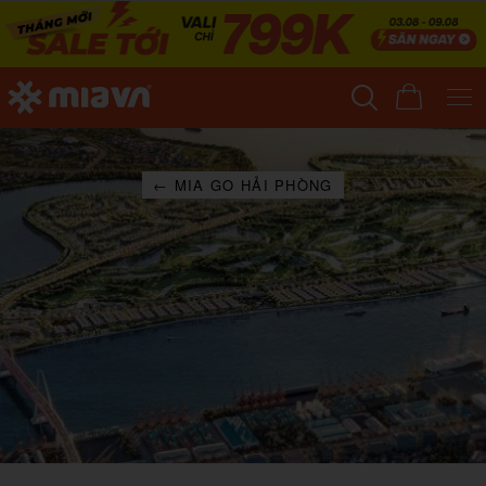
← MIA GO HẢI PHÒNG