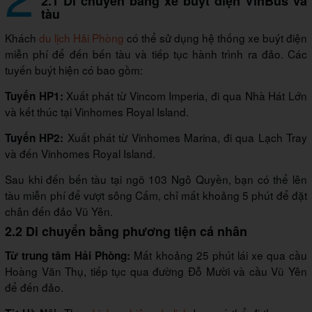
2.1 Di chuyển bằng xe buýt điện VinBus và
tàu
Khách
du lịch Hải Phòng
có thể sử dụng hệ thống xe buýt điện
miễn phí để đến bến tàu và tiếp tục hành trình ra đảo. Các
tuyến buýt hiện có bao gồm:
Xuất phát từ Vincom Imperia, đi qua Nhà Hát Lớn
Tuyến HP1:
và kết thúc tại Vinhomes Royal Island.
Xuất phát từ Vinhomes Marina, đi qua Lạch Tray
Tuyến HP2:
và đến Vinhomes Royal Island.
Sau khi đến bến tàu tại ngõ 103 Ngô Quyền, bạn có thể lên
tàu miễn phí để vượt sông Cấm, chỉ mất khoảng 5 phút để đặt
chân đến đảo Vũ Yên.
2.2 Di chuyển bằng phương tiện cá nhân
Mất khoảng 25 phút lái xe qua cầu
Từ trung tâm Hải Phòng:
Hoàng Văn Thụ, tiếp tục qua đường Đỗ Mười và cầu Vũ Yên
để đến đảo.