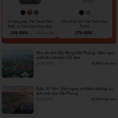
#000000
#964B00
#647290
#000000
#a9a9a9
Túi đựng giày The Travel Star
Gối cổ du lịch The Travel Star
SHB_02 Elite Duo Shoe Bag
TC360
169.000₫
279.000₫
-15%
199.000₫
Khu du lịch Đồi Rồng Hải Phòng: Viên ngọc
mới bên bờ biển Đồ Sơn
24.06.2025
54,992 lượt xem
Đảo Vũ Yên: Viên ngọc và thiên đường du
lịch mới của Hải Phòng
05.03.2025
54,878 lượt xem