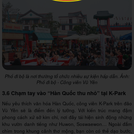
Phố đi bộ là nơi thường tổ chức nhiều sự kiện hấp dẫn. Ảnh:
Phố đi bộ - Công viên Vũ Yên
3.6 Chạm tay vào “Hàn Quốc thu nhỏ” tại K-Park
Nếu yêu thích văn hóa Hàn Quốc, công viên K-Park trên đảo
Vũ Yên sẽ là điểm đến lý tưởng. Với kiến trúc mang đậm
phong cách xứ sở kim chi, nơi đây tái hiện sinh động những
khu vườn danh tiếng như Huwon, Soswaewon… Ngoài đắm
chìm trong khung cảnh thơ mộng, bạn còn có thể dạo bước,