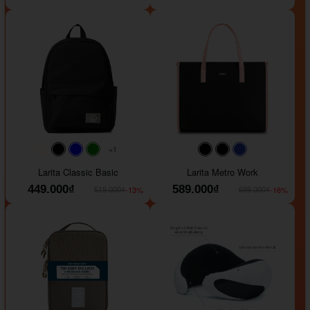
+1
#faf0e6
#000000
#0000FF
#008000
#000000
#000000
#1e35a5
Larita Classic Basic
Larita Metro Work
449.000₫
589.000₫
-13%
-16%
519.000₫
699.000₫