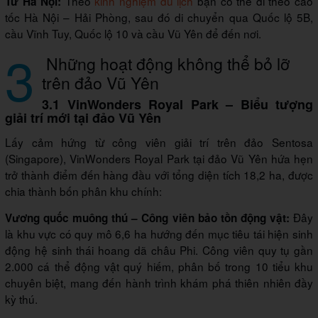
Theo
kinh nghiệm du lịch
bạn có thể đi theo cao
Từ Hà Nội:
tốc Hà Nội – Hải Phòng, sau đó di chuyển qua Quốc lộ 5B,
cầu Vĩnh Tuy, Quốc lộ 10 và cầu Vũ Yên để đến nơi.
3
Những hoạt động không thể bỏ lỡ
trên đảo Vũ Yên
3.1 VinWonders Royal Park – Biểu tượng
giải trí mới tại đảo Vũ Yên
Lấy cảm hứng từ công viên giải trí trên đảo Sentosa
(Singapore), VinWonders Royal Park tại đảo Vũ Yên hứa hẹn
trở thành điểm đến hàng đầu với tổng diện tích 18,2 ha, được
chia thành bốn phân khu chính:
Đây
Vương quốc muông thú – Công viên bảo tồn động vật:
là khu vực có quy mô 6,6 ha hướng đến mục tiêu tái hiện sinh
động hệ sinh thái hoang dã châu Phi. Công viên quy tụ gần
2.000 cá thể động vật quý hiếm, phân bố trong 10 tiểu khu
chuyên biệt, mang đến hành trình khám phá thiên nhiên đầy
kỳ thú.