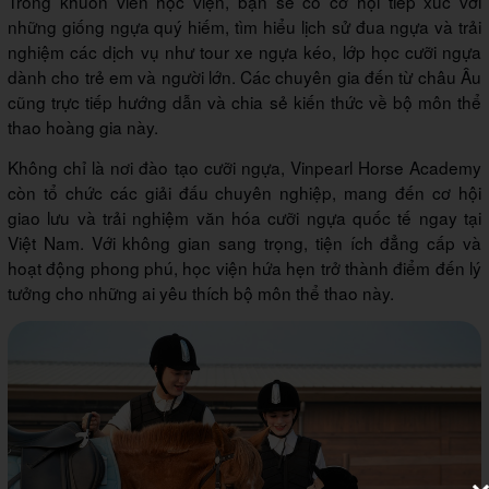
Trong khuôn viên học viện, bạn sẽ có cơ hội tiếp xúc với
những giống ngựa quý hiếm, tìm hiểu lịch sử đua ngựa và trải
nghiệm các dịch vụ như tour xe ngựa kéo, lớp học cưỡi ngựa
dành cho trẻ em và người lớn. Các chuyên gia đến từ châu Âu
cũng trực tiếp hướng dẫn và chia sẻ kiến thức về bộ môn thể
thao hoàng gia này.
Không chỉ là nơi đào tạo cưỡi ngựa, Vinpearl Horse Academy
còn tổ chức các giải đấu chuyên nghiệp, mang đến cơ hội
giao lưu và trải nghiệm văn hóa cưỡi ngựa quốc tế ngay tại
Việt Nam. Với không gian sang trọng, tiện ích đẳng cấp và
hoạt động phong phú, học viện hứa hẹn trở thành điểm đến lý
tưởng cho những ai yêu thích bộ môn thể thao này.