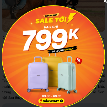
Các chuyên gia hướng dẫn các bạn nhỏ cưỡi ngựa. Ảnh: Báo
Dân Trí
3.5 Dạo bước trên phố đi bộ – công viên Vũ Yên
Là phố đi bộ ven sông dài nhất Việt Nam, công viên Vũ Yên
mang đến không gian thư giãn với tầm nhìn hướng thẳng ra
đô thị Hải Phòng hiện đại. Tại đây, du khách sẽ được chiêm
ngưỡng những công trình nghệ thuật độc đáo, như tuyến phố
Tình Yêu với biểu tượng khóa tình yêu, đài phun nước nghệ
thuật, hay tuyến phố Hải Phòng & Biển tái hiện những biểu
tượng văn hóa đặc trưng như tượng đồng Chọi trâu Đồ Sơn,
hội đua thuyền…