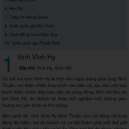
6. Hòn Đỏ
7. Tháp Po Klong Garai
8. Vườn quốc gia Núi Chúa
9. Cánh đồng muối Đầm Vua
10. Vườn quốc gia Phước Bình
1
Vịnh Vĩnh Hy
-
Vĩnh Hy, Vĩnh Hải
Địa chỉ:
Có thể nói vịnh Vĩnh Hy là một viên ngọc sáng giữa lòng Ninh
Thuận, nơi thiên nhiên hòa mình vào biển cả, tạo nên một bức
tranh thiên nhiên đầy màu sắc và sống động. Đến với khu du
lịch Vĩnh Hy, du khách sẽ được trải nghiệm một không gian
hoang sơ, yên bình và thơ mộng.
Bên cạnh đó, vịnh Vĩnh Hy Ninh Thuận còn nổi tiếng với hoạt
động lặn biển, nơi du khách có cơ hội khám phá một thế giới
dưới nước đầy màu sắc và bí ẩn. Rạn san hô đa dạng, những