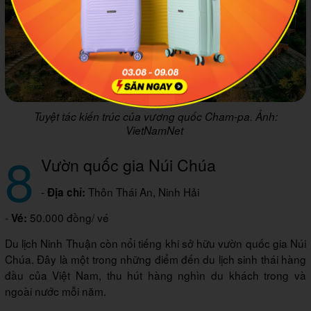
Tuyệt tác kiến trúc của vương quốc Cham-pa. Ảnh:
VietNamNet
8
Vườn quốc gia Núi Chúa
-
Thôn Thái An, Ninh Hải
Địa chỉ:
-
50.000 đồng/ vé
Vé:
Du lịch Ninh Thuận còn nổi tiếng khi sở hữu vườn quốc gia Núi
Chúa. Đây là một trong những điểm đến du lịch sinh thái hàng
đầu của Việt Nam, thu hút hàng nghìn du khách trong và
ngoài nước mỗi năm.