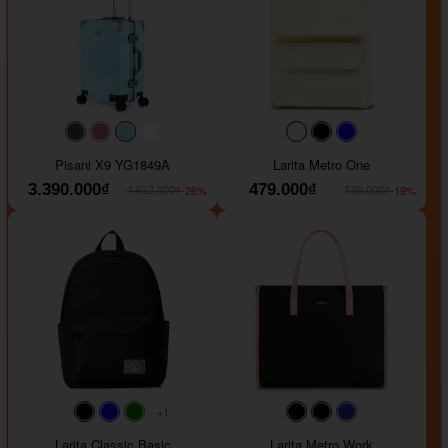
#40454a
#b76e79
#9ad8e7
#ffffff
#faf0e6
#000000
#0000FF
Pisani X9 YG1849A
Larita Metro One
3.390.000₫
479.000₫
-26%
-19%
4.612.000₫
589.000₫
+1
#faf0e6
#000000
#0000FF
#008000
#000000
#000000
#1e35a5
Larita Classic Basic
Larita Metro Work