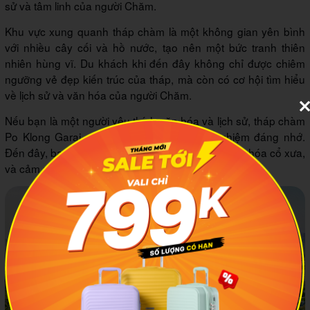
sử và tâm linh của người Chăm.
Khu vực xung quanh tháp chàm là một không gian yên bình
với nhiều cây cối và hồ nước, tạo nên một bức tranh thiên
nhiên hùng vĩ. Du khách khi đến đây không chỉ được chiêm
ngưỡng vẻ đẹp kiến trúc của tháp, mà còn có cơ hội tìm hiểu
về lịch sử và văn hóa của người Chăm.
Nếu bạn là một người yêu thích văn hóa và lịch sử, tháp chàm
Po Klong Garai chắc chắn sẽ là một trải nghiệm đáng nhớ.
Đến đây, bạn sẽ được chạm vào những giá trị văn hóa cổ xưa,
và cảm nhận sự huyền bí và linh thiêng của nơi này.