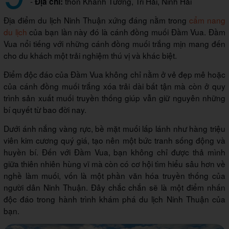
-
thôn Khánh Tường, Tri Hải, Ninh Hải
Địa chỉ:
Địa điểm du lịch Ninh Thuận xứng đáng nằm trong
cẩm nang
du lịch
của bạn lần này đó là cánh đồng muối Đầm Vua. Đầm
Vua nổi tiếng với những cánh đồng muối trắng mịn mang đến
cho du khách một trải nghiệm thú vị và khác biệt.
Điểm độc đáo của Đầm Vua không chỉ nằm ở vẻ đẹp mê hoặc
của cánh đồng muối trắng xóa trải dài bất tận mà còn ở quy
trình sản xuất muối truyền thống giúp vẫn giữ nguyên những
bí quyết từ bao đời nay.
Dưới ánh nắng vàng rực, bề mặt muối lấp lánh như hàng triệu
viên kim cương quý giá, tạo nên một bức tranh sống động và
huyền bí. Đến với Đầm Vua, bạn không chỉ được thả mình
giữa thiên nhiên hùng vĩ mà còn có cơ hội tìm hiểu sâu hơn về
nghề làm muối, vốn là một phần văn hóa truyền thống của
người dân Ninh Thuận. Đây chắc chắn sẽ là một điểm nhấn
độc đáo trong hành trình khám phá du lịch Ninh Thuận của
bạn.