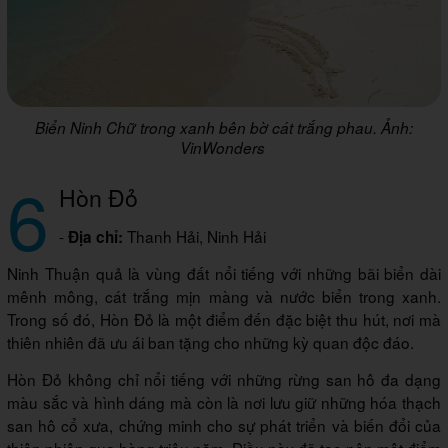
Biển Ninh Chữ trong xanh bên bờ cát trắng phau. Ảnh:
VinWonders
6
Hòn Đỏ
-
Thanh Hải, Ninh Hải
Địa chỉ:
Ninh Thuận quả là vùng đất nổi tiếng với những bãi biển dài
mênh mông, cát trắng mịn màng và nước biển trong xanh.
Trong số đó, Hòn Đỏ là một điểm đến đặc biệt thu hút, nơi mà
thiên nhiên đã ưu ái ban tặng cho những kỳ quan độc đáo.
Hòn Đỏ không chỉ nổi tiếng với những rừng san hô đa dạng
màu sắc và hình dáng mà còn là nơi lưu giữ những hóa thạch
san hô cổ xưa, chứng minh cho sự phát triển và biến đổi của
thiên nhiên qua hàng triệu năm. Điều này đã tạo nên một điểm