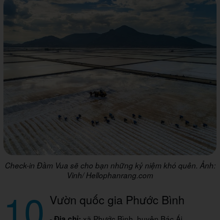
Check-in Đầm Vua sẽ cho bạn những kỷ niệm khó quên. Ảnh:
Vinh/ Hellophanrang.com
10
Vườn quốc gia Phước Bình
-
xã Phước Bình, huyện Bác Ái
Địa chỉ: