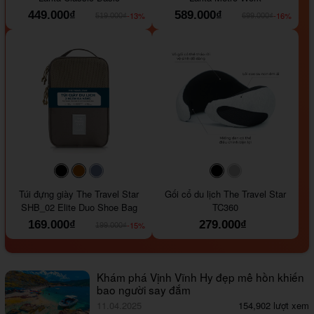
449.000₫
589.000₫
-13%
-16%
519.000₫
699.000₫
#000000
#964B00
#647290
#000000
#a9a9a9
Túi đựng giày The Travel Star
Gối cổ du lịch The Travel Star
SHB_02 Elite Duo Shoe Bag
TC360
169.000₫
279.000₫
-15%
199.000₫
Khám phá Vịnh Vĩnh Hy đẹp mê hồn khiến
bao người say đắm
11.04.2025
154,902 lượt xem