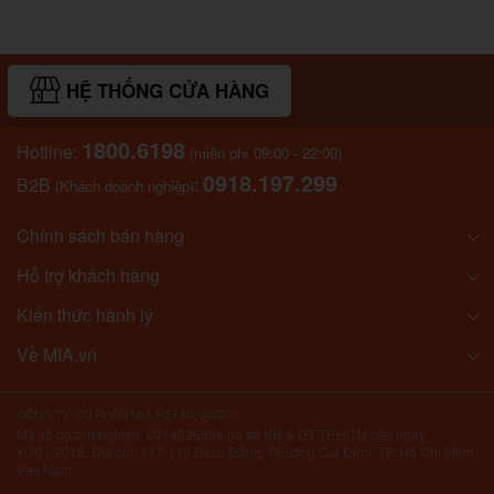
HỆ THỐNG CỬA HÀNG
1800.6198
Hotline:
(miễn phí 09:00 - 22:00)
0918.197.299
B2B
:
(Khách doanh nghiệp)
Chính sách bán hàng
Hỗ trợ khách hàng
Kiến thức hành lý
Về MIA.vn
CÔNG TY CỔ PHẦN MIA RETAIL @2026
Mã số doanh nghiệp: 0314826894 do sở KH & ĐT TP.HCM cấp ngày
10/01/2018. Địa chỉ: 117-119 Bạch Đằng, Phường Gia Định, TP. Hồ Chí Minh,
Việt Nam.