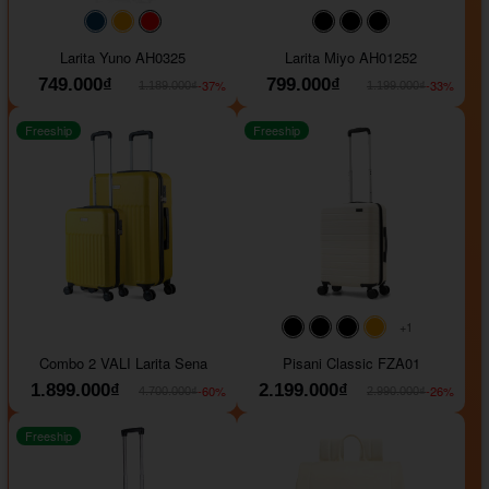
#093f69
#ffa500
#FF0000
#000000
#000000
#000000
Larita Yuno AH0325
Larita Miyo AH01252
749.000₫
799.000₫
-37%
-33%
1.189.000₫
1.199.000₫
Freeship
Freeship
+1
#000000
#000000
#000000
#ffa500
Combo 2 VALI Larita Sena
Pisani Classic FZA01
1.899.000₫
2.199.000₫
-60%
-26%
4.700.000₫
2.990.000₫
Freeship