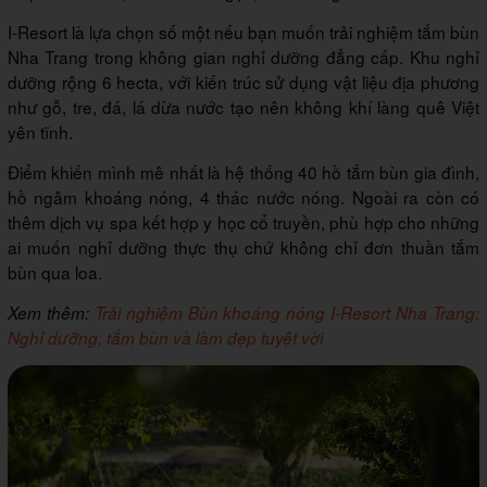
I-Resort là lựa chọn số một nếu bạn muốn trải nghiệm tắm bùn
Nha Trang trong không gian nghỉ dưỡng đẳng cấp. Khu nghỉ
dưỡng rộng 6 hecta, với kiến trúc sử dụng vật liệu địa phương
như gỗ, tre, đá, lá dừa nước tạo nên không khí làng quê Việt
yên tĩnh.
Điểm khiến mình mê nhất là hệ thống 40 hồ tắm bùn gia đình,
hồ ngâm khoáng nóng, 4 thác nước nóng. Ngoài ra còn có
thêm dịch vụ spa kết hợp y học cổ truyền, phù hợp cho những
ai muốn nghỉ dưỡng thực thụ chứ không chỉ đơn thuần tắm
bùn qua loa.
Xem thêm:
Trải nghiệm Bùn khoáng nóng I-Resort Nha Trang:
Nghỉ dưỡng, tắm bùn và làm đẹp tuyệt vời