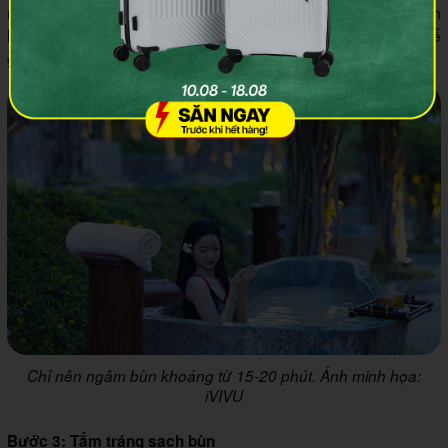
mặt. Tránh để bùn tiếp xúc với mắt và miệng. Thời gian ngâm
lý tưởng là 15 đến 20 phút, không nên ngâm quá lâu vì có thể
gây choáng váng.
Chỉ nên ngâm bùn khoáng từ 15-20 phút. Ảnh minh họa:
iVIVU
Bước 3: Tắm tráng sạch bùn