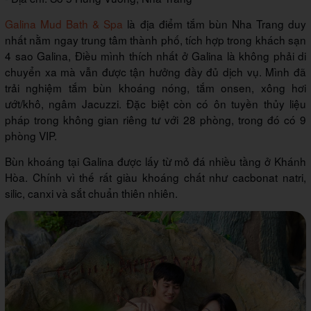
Galina Mud Bath & Spa
là địa điểm tắm bùn Nha Trang duy
nhất nằm ngay trung tâm thành phố, tích hợp trong khách sạn
4 sao Galina, Điều mình thích nhất ở Galina là không phải di
chuyển xa mà vẫn được tận hưởng đầy đủ dịch vụ. Mình đã
trải nghiệm tắm bùn khoáng nóng, tắm onsen, xông hơi
ướt/khô, ngâm Jacuzzi. Đặc biệt còn có ôn tuyền thủy liệu
pháp trong không gian riêng tư với 28 phòng, trong đó có 9
phòng VIP.
Bùn khoáng tại Galina được lấy từ mỏ đá nhiều tầng ở Khánh
Hòa. Chính vì thế rất giàu khoáng chất như cacbonat natri,
silic, canxi và sắt chuẩn thiên nhiên.