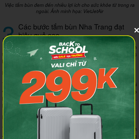
Việc tắm bùn đem đến nhiều lợi ích cho sức khỏe từ trong ra
ngoài. Ảnh minh họa: VietJetAir
3
Các bước tắm bùn Nha Trang đạt
hiệu quả cao
Lần đầu tắm bùn, mình cũng không biết làm theo trình
tự nào. Sau vài lần trải nghiệm ở các khu khác nhau, tôi đúc
kết được quy trình tắm bùn chuẩn như sau:
Bước 1: Chuẩn bị trước khi vào bồn
Tháo bỏ trang sức, đồng hồ và các vật dụng kim loại trước khi
vào bồn bùn vì bùn khoáng có thể làm hỏng bề mặt. Tiếp theo
là cất điện thoại và đồ điện tử vào tủ giữ đồ miễn phí tại sân.
Bạn cũng nhớ buộc tóc gọn gàng để bùn không bám vào tóc.
Bước 2: Ngâm bùn khoáng (15 – 20 phút)
Từ từ ngâm mình vào bồn bùn khoáng ấm ở nhiệt độ 37 đến
40°C. Nhẹ nhàng massage đều tay trên toàn thân, kể cả vùng