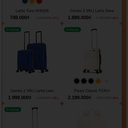
#093f69
#ffa500
#FF0000
Larita Yuno AH0325
Combo 2 VALI Larita Sena
749.000₫
1.899.000₫
-37%
-60%
1.189.000₫
4.700.000₫
Freeship
Freeship
+1
#000000
#000000
#000000
#ffa500
Combo 2 VALI Larita Liam
Pisani Classic FZA01
1.998.000₫
2.199.000₫
-58%
-26%
4.718.000₫
2.990.000₫
Freeship