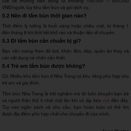
Giá vé thường dao động từ khoảng 150.000 – 500.000
VNĐ/người, tùy khu tắm bùn và gói dịch vụ.
5.2 Nên đi tắm bùn thời gian nào?
Thời điểm lý tưởng là buổi sáng hoặc chiều mát, từ tháng 1
đến tháng 8 khi thời tiết khô ráo và thuận tiện di chuyển.
5.3 Đi tắm bùn cần chuẩn bị gì?
Bạn nên mang theo đồ bơi, khăn tắm, dép, quần áo thay và
các vật dụng cá nhân cần thiết.
5.4 Trẻ em tắm bùn được không?
Có. Nhiều khu tắm bùn ở Nha Trang có khu riêng phù hợp cho
trẻ em và gia đình.
Tắm bùn Nha Trang là trải nghiệm mà tôi luôn khuyên bạn bè
và người thân thử ít nhất một lần khi có dịp kéo
vali
đến đây.
Tùy vào ngân sách và nhu cầu, bạn hoàn toàn có thể tìm
được địa điểm phù hợp nhất cho chuyến đi của mình.