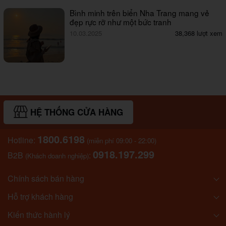
Bình minh trên biển Nha Trang mang vẻ
đẹp rực rỡ như một bức tranh
10.03.2025
38,368 lượt xem
HỆ THỐNG CỬA HÀNG
1800.6198
Hotline:
(miễn phí 09:00 - 22:00)
0918.197.299
B2B
:
(Khách doanh nghiệp)
Chính sách bán hàng
Hỗ trợ khách hàng
Kiến thức hành lý