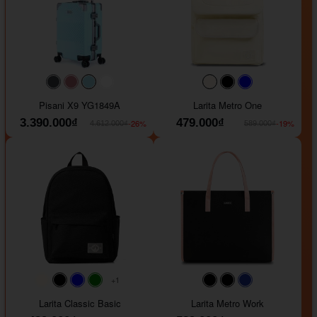
#40454a
#b76e79
#9ad8e7
#ffffff
#faf0e6
#000000
#0000FF
Pisani X9 YG1849A
Larita Metro One
3.390.000₫
479.000₫
-26%
-19%
4.612.000₫
589.000₫
+1
#faf0e6
#000000
#0000FF
#008000
#000000
#000000
#1e35a5
Larita Classic Basic
Larita Metro Work