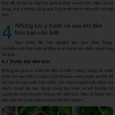
bùn để hỗ trợ da hấp thu dưỡng chất nhanh hơn. Nếu có sử
dụng, chú ý không xông quá 5 phút để tránh mất nước và mệt
mỏi.
4
Những lưu ý trước và sau khi tắm
bùn bạn cần biết
Sau nhiều lần trải nghiệm tắm bùn Nha Trang,
mìnhđúc kết được một số điều quan trọng mà nhiều người hay
bỏ qua.
4.1 Trước khi tắm bùn
Không ăn quá no trước khi tắm ít nhất 1 tiếng. Uống đủ nước
trước khi vào bồn vì ngâm bùn khoáng nóng khiến cơ thể đổ
mồ hôi và mất nước khá nhiều. Với những người mắc bệnh tim
mạch, huyết áp cao, đang mang thai hoặc có vết thương hở
ngoài da mình khuyên không nên tắm bùn. Nếu có bệnh nền,
bạn cần hỏi ý kiến bác sĩ trước khi trải nghiệm.