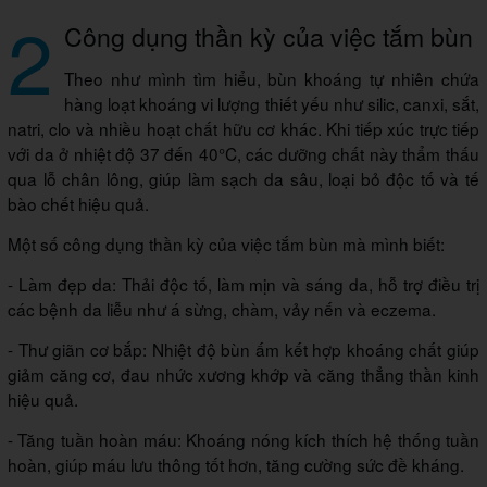
2
Công dụng thần kỳ của việc tắm bùn
Theo như mình tìm hiểu, bùn khoáng tự nhiên chứa
hàng loạt khoáng vi lượng thiết yếu như silic, canxi, sắt,
natri, clo và nhiều hoạt chất hữu cơ khác. Khi tiếp xúc trực tiếp
với da ở nhiệt độ 37 đến 40°C, các dưỡng chất này thẩm thấu
qua lỗ chân lông, giúp làm sạch da sâu, loại bỏ độc tố và tế
bào chết hiệu quả.
Một số công dụng thần kỳ của việc tắm bùn mà mình biết:
- Làm đẹp da: Thải độc tố, làm mịn và sáng da, hỗ trợ điều trị
các bệnh da liễu như á sừng, chàm, vảy nến và eczema.
- Thư giãn cơ bắp: Nhiệt độ bùn ấm kết hợp khoáng chất giúp
giảm căng cơ, đau nhức xương khớp và căng thẳng thần kinh
hiệu quả.
- Tăng tuần hoàn máu: Khoáng nóng kích thích hệ thống tuần
hoàn, giúp máu lưu thông tốt hơn, tăng cường sức đề kháng.