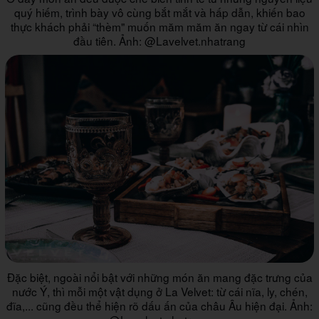
quý hiếm, trình bày vô cùng bắt mắt và hấp dẫn, khiến bao
thực khách phải “thèm" muốn măm măm ăn ngay từ cái nhìn
đầu tiên. Ảnh: @Lavelvet.nhatrang
Đặc biệt, ngoài nổi bật với những món ăn mang đặc trưng của
nước Ý, thì mỗi một vật dụng ở La Velvet: từ cái nĩa, ly, chén,
đĩa,... cũng đều thể hiện rõ dấu ấn của châu Âu hiện đại. Ảnh: