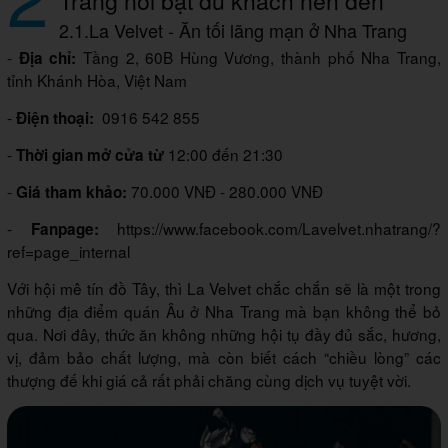
Trang nổi bật du khách nên đến
2.1.La Velvet - Ăn tối lãng mạn ở Nha Trang
-
Tầng 2, 60B Hùng Vương, thành phố Nha Trang,
Địa chỉ:
tỉnh Khánh Hòa, Việt Nam
-
0916 542 855
Điện thoại:
-
12:00 đến 21:30
Thời gian mở cửa từ
-
70.000 VNĐ - 280.000 VNĐ
Giá tham khảo:
-
https://www.facebook.com/Lavelvet.nhatrang/?
Fanpage:
ref=page_internal
Với hội mê tín đồ Tây, thì La Velvet chắc chắn sẽ là một trong
những địa điểm quán Âu ở Nha Trang mà bạn không thể bỏ
qua. Nơi đây, thức ăn không những hội tụ đầy đủ sắc, hương,
vị, đảm bảo chất lượng, mà còn biết cách “chiều lòng” các
thượng đế khi giá cả rất phải chăng cùng dịch vụ tuyệt vời.