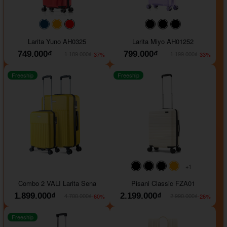
#093f69
#ffa500
#FF0000
#000000
#000000
#000000
Larita Yuno AH0325
Larita Miyo AH01252
749.000₫
799.000₫
-37%
-33%
1.189.000₫
1.199.000₫
Freeship
Freeship
+1
#000000
#000000
#000000
#ffa500
Combo 2 VALI Larita Sena
Pisani Classic FZA01
1.899.000₫
2.199.000₫
-60%
-26%
4.700.000₫
2.990.000₫
Freeship