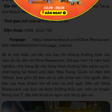
-
14 Trần Quang Khải, Lộc Thọ, thành phố Nha Trang,
Địa chỉ:
tỉnh Khánh Hòa, Việt Nam
-
9:00 đến 22:00
Thời gian mở cửa từ
-
0258 3522 752
Điện thoại:
-
https://www.facebook.com/Olivia-Restaurant-
Fanpage:
2061989593825254/?ref=page_internal
Sẽ là một thiếu sót lớn của bạn khi không thưởng thức các
món ăn Âu đến từ Olivia Restaurant. Với sau hơn 10 năm kinh
nghiệm, nhà hàng đã xây dựng được thương hiệu pizza uy tín,
chất lượng tại thành phố biển Nha Trang. Quán có diện tích
160m2, bao gồm 25 bàn và có sức chứa hơn 100 người, đảm
bảo các thực khách khi tới luôn có chỗ ngồi. Đến với Olivia
Restaurant, các bạn sẽ được thưởng thức các món ăn truyền
thống của Ý, đặc biệt là pizza ngon nức tiếng gần xa.