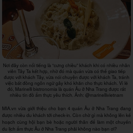
Nơi đây còn nổi tiếng là “cưng chiều” khách khi có nhiều nhân
viên Tây Ta kết hợp, nhờ đó mà quán vừa có thể giao tiếp
được với khách Tây, vừa nói chuyện được với khách Ta, tránh
việc bất đồng ngôn ngữ gây khó khăn cho thực khách. Vì lẽ
đó, Marinelli bistronomia là quán Âu ở Nha Trang được rất
nhiều tín đồ ẩm thực yêu thích. Ảnh: @marinellivietnam
MIA.vn vừa giới thiệu cho bạn 4 quán Âu ở Nha Trang đang
được nhiều du khách tới check-in. Còn chờ gì mà không lên kế
hoạch cùng hội bạn bè hoặc người thân để làm một chuyến
du lịch ẩm thực Âu ở Nha Trang phải không nào bạn ơi?