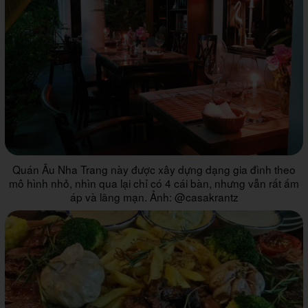
Quán Âu Nha Trang này được xây dựng dạng gia đình theo
mô hình nhỏ, nhìn qua lại chỉ có 4 cái bàn, nhưng vẫn rất ấm
áp và lãng mạn. Ảnh: @casakrantz