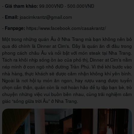
-
99.000VNĐ - 500.000VNĐ
Giá tham khảo:
-
joacimkrantz@gmail.com
Email:
-
https://www.facebook.com/casakrantz/
Fanpage:
Một trong những quán Âu ở Nha Trang mà bạn không nên bỏ
qua đó chính là Dinner at Cim's. Đây là quán ăn đi đầu trong
phong cách châu Âu và nổi bật với món steak tại Nha Trang.
Tách ra khỏi nhịp sống ồn ào của phố thị, Dinner at Cim’s nằm
nép mình ở con ngõ nhỏ đường Trần Phú. Vì thế khi bước vào
nhà hàng, thực khách sẽ được cảm nhận không khí yên bình.
Ngoài là nơi hội tụ món ăn ngon, hay rượu vang được tuyển
chọn cẩn thận, quán còn là nơi hoàn hảo để tụ tập bạn bè, trò
chuyện những việc vui buồn bên nhau, cùng trải nghiệm cảm
giác “sống giữa trời Âu” ở Nha Trang.