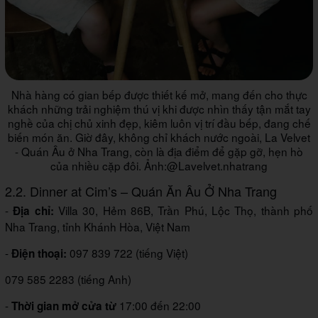
Nhà hàng có gian bếp được thiết kế mở, mang đến cho thực
khách những trải nghiệm thú vị khi được nhìn thấy tận mắt tay
nghề của chị chủ xinh đẹp, kiêm luôn vị trí đầu bếp, đang chế
biến món ăn. Giờ đây, không chỉ khách nước ngoài, La Velvet
- Quán Âu ở Nha Trang, còn là địa điểm để gặp gỡ, hẹn hò
của nhiều cặp đôi. Ảnh:@Lavelvet.nhatrang
2.2. Dinner at Cim’s – Quán Ăn Âu Ở Nha Trang
-
Villa 30, Hẻm 86B, Trần Phú, Lộc Thọ, thành phố
Địa chỉ:
Nha Trang, tỉnh Khánh Hòa, Việt Nam
-
097 839 722 (tiếng Việt)
Điện thoại:
079 585 2283 (tiếng Anh)
-
17:00 đến 22:00
Thời gian mở cửa từ