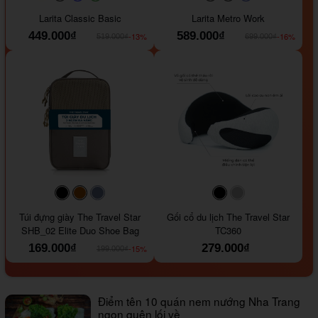
#faf0e6
#000000
#0000FF
#008000
#000000
#000000
#1e35a5
Larita Classic Basic
Larita Metro Work
449.000₫
589.000₫
-13%
-16%
519.000₫
699.000₫
#000000
#964B00
#647290
#000000
#a9a9a9
Túi đựng giày The Travel Star
Gối cổ du lịch The Travel Star
SHB_02 Elite Duo Shoe Bag
TC360
169.000₫
279.000₫
-15%
199.000₫
Điểm tên 10 quán nem nướng Nha Trang
ngon quên lối về