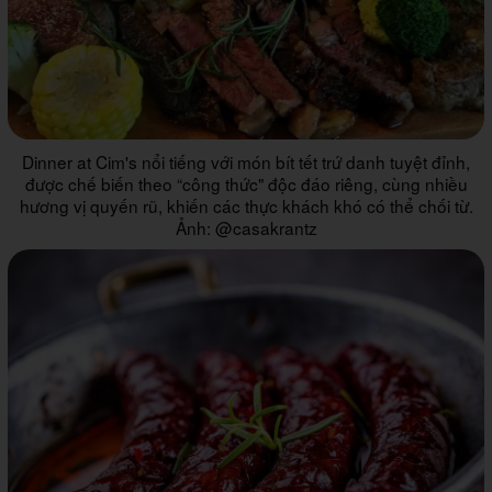
Dinner at Cim's nổi tiếng với món bít tết trứ danh tuyệt đỉnh,
được chế biến theo “công thức" độc đáo riêng, cùng nhiều
hương vị quyến rũ, khiến các thực khách khó có thể chối từ.
Ảnh: @casakrantz