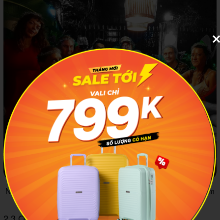
Nếu bạn đã đặt chân đến Nha Trang thì đừng quên ghé thăm
Dinner at Cim’s nhé. Ảnh: @casakrantz
2.3.Olivia Restaurant - Quán Âu ở Nha Trang