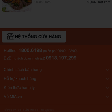
06.06.2025
62,637 lượt xem
HỆ THỐNG CỬA HÀNG
1800.6198
Hotline:
(miễn phí 09:00 - 22:00)
0918.197.299
B2B
:
(Khách doanh nghiệp)
Chính sách bán hàng
Hỗ trợ khách hàng
Kiến thức hành lý
Về MIA.vn
CÔNG TY CỔ PHẦN MIA RETAIL @2026