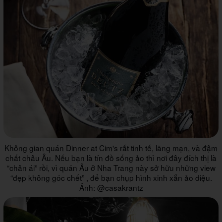
Không gian quán Dinner at Cim's rất tinh tế, lãng mạn, và đậm
chất châu Âu. Nếu bạn là tín đồ sống ảo thì nơi đây đích thị là
“chân ái” rồi, vì quán Âu ở Nha Trang này sở hữu những view
“đẹp không góc chết” , để bạn chụp hình xinh xắn ảo diệu.
Ảnh: @casakrantz