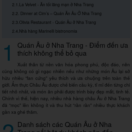
2.1.La Velvet - Ăn tối lãng mạn ở Nha Trang
2.2. Dinner at Cim’s – Quán Ăn Âu Ở Nha Trang
2.3.Olivia Restaurant - Quán Âu ở Nha Trang
2.4.Nhà hàng Marinelli bistronomia
1
Quán Âu ở Nha Trang - Điểm đến ưa
thích không thể bỏ qua
Xuất thân từ nền văn hóa phong phú, độc đáo, nên
cũng không có gì ngạc nhiên nếu như những món Âu lại sở
hữu nhiều “fan cứng" yêu thích và ưa chuộng trên toàn thế
giới. Ẩm thực Châu Âu được chế biến cầu kỳ, tỉ mỉ đến từng chi
tiết nhỏ nhất, và món ăn phải được trình bày đẹp mắt, tinh tế.
Chính vì thế, hiện nay, nhiều nhà hàng châu Âu ở Nha Trang
đã “mọc" lên không ít và thu hút “rần rần" nhiều thực khách
gần xa ghé thăm.
2
Danh sách các Quán Âu ở Nha