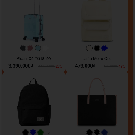
#40454a
#b76e79
#9ad8e7
#ffffff
#faf0e6
#000000
#0000FF
Pisani X9 YG1849A
Larita Metro One
3.390.000₫
479.000₫
-26%
-19%
4.612.000₫
589.000₫
+1