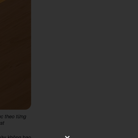
ục theo từng
st
này không bao