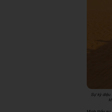
Sự kỳ diệu 
k
Mình thấy sự