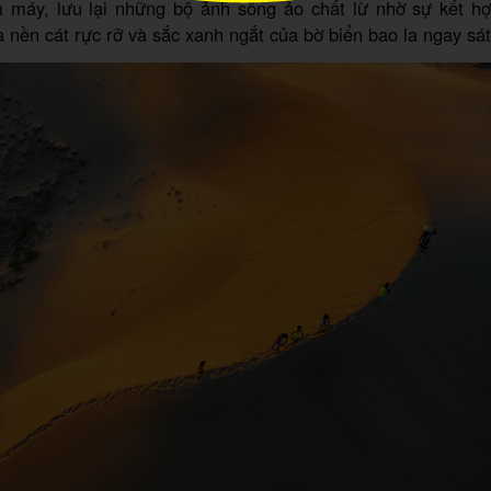
 máy, lưu lại những bộ ảnh sống ảo chất lừ nhờ sự kết h
a nền cát rực rỡ và sắc xanh ngắt của bờ biển bao la ngay sá