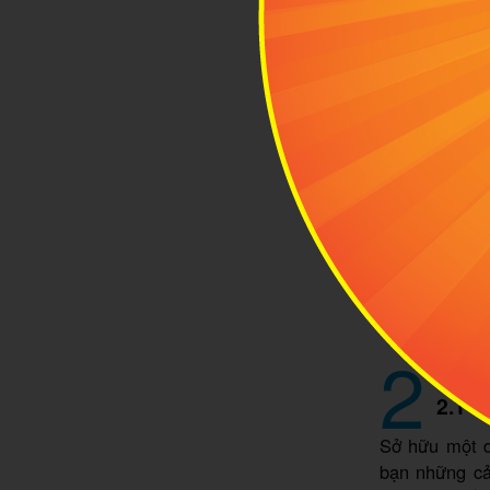
Đồi Cát Hồng
2
Nét 
2.1 C
Sở hữu một d
bạn những cả