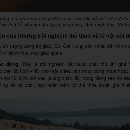
mang một gam màu vàng đơn điệu, nơi đây nổi bật với sự pha
ồng tinh tế, đỏ cam ấm áp và vàng óng. Ảnh minh họa: Viet
ẹn của những trải nghiệm thể thao và lễ hội sôi 
 ấn tượng bằng thị giác, Đồi Cát Hồng còn chiêu đãi mình 
i trí đánh thức mọi giác quan:
ốc đứng:
Đây là trải nghiệm bắt buộc phải thử khi ghé 
0 đến 20.000 VND cho một chiếc ván trượt bằng nhựa hoặc 
n vút từ đỉnh đồi cao xuống chân đồi trong tiếng reo hò s
i tự do cả buổi, bạn hoàn toàn có thể thỏa thuận giá thuê 