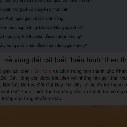
ý quan trọng để có chuyến đi trọn vẹn
p (FAQ) ngắn gọn về Đồi Cát Hồng
điểm nào chụp ảnh tại Đồi Cát Hồng đẹp nhất?
c hoặc giày thể thao lên đồi cát được không?
uầy hàng dưới chân đồi có bán đúng giá không?
n về vùng đất cát biết "biến hình" theo th
c gần bãi biển
Hòn Rơm
và cách trung tâm thành phố Phan
Đồi Cát Hồng còn được biết đến với những tên gọi thân th
 Đồi Cát Đỏ hay Đồi Cát Bay. Nơi đây từ lâu đã trở thành 
nhiệt đới" Phan Thiết, thu hút đông đảo du khách bởi vẻ đẹp
n lường qua từng khoảnh khắc.