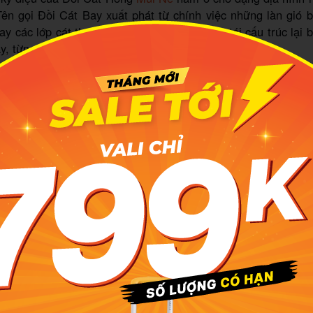
Tên gọi Đồi Cát Bay xuất phát từ chính việc những làn gió 
 bay các lớp cát theo nhiều hướng khác nhau, tái cấu trúc lại 
y, từng tháng.
trưng của cát được hình thành từ lớp trầm tích sắt lâu đời, k
đỏ, hồng, trắng, xám, đỏ đen xen kẽ. Khi ánh hoàng hôn bu
ữa các mảng màu và ánh sáng tạo nên một bức tranh thiên nh
thành thánh địa cho các nhiếp ảnh gia và những tín đồ đam m