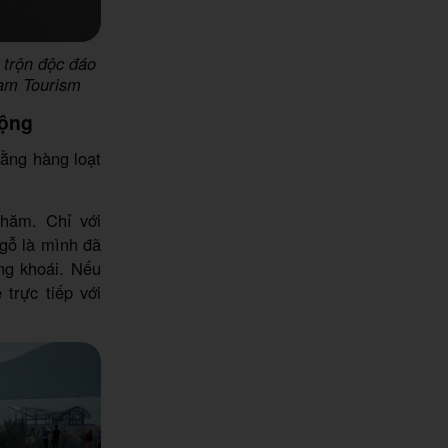
 trộn độc đáo
nam Tourism
động
bằng hàng loạt
thăm. Chỉ với
gỗ là mình đã
ảng khoái. Nếu
trực tiếp với