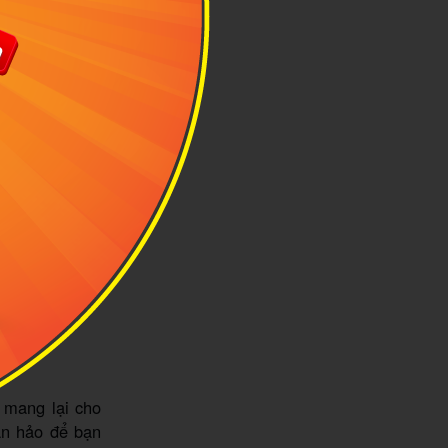
Ảnh minh họa:
 mang lại cho
àn hảo để bạn