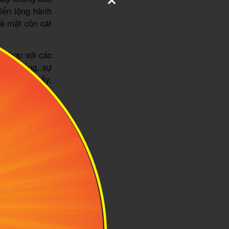
biển lộng hành
bề mặt cồn cát
ết hợp với các
ông xuống, sự
iên lộng lẫy,
ê check-in.