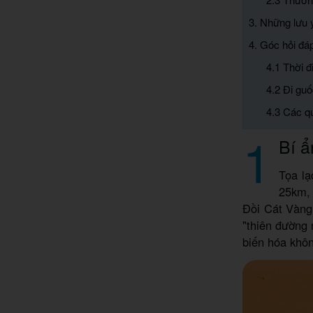
3. Những lưu 
4. Góc hỏi đá
4.1 Thời 
4.2 Đi guố
4.3 Các q
1
Bí ẩ
Tọa lạ
25km, 
Đồi Cát Vàng,
"thiên đường 
biến hóa khô