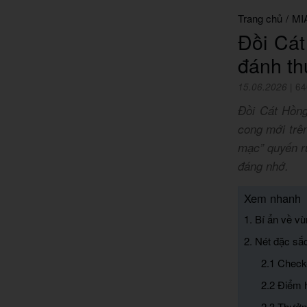
Trang chủ
/
MI
Đồi Cát
đánh th
15.06.2026
|
64
Đồi Cát Hồng
cong mới trê
mạc” quyến rũ
đáng nhớ.
Xem nhanh
1. Bí ẩn về vù
2. Nét đặc sắ
2.1 Check
2.2 Điểm h
2.3 Thưởn