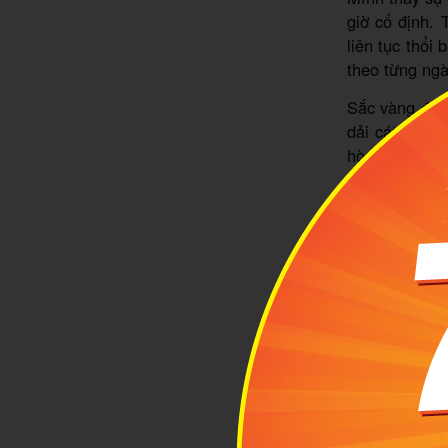
giờ cố định. 
liên tục thổi
theo từng ngà
Sắc vàng đặc 
dải cát màu 
hòa quyện gi
biến nơi đây 