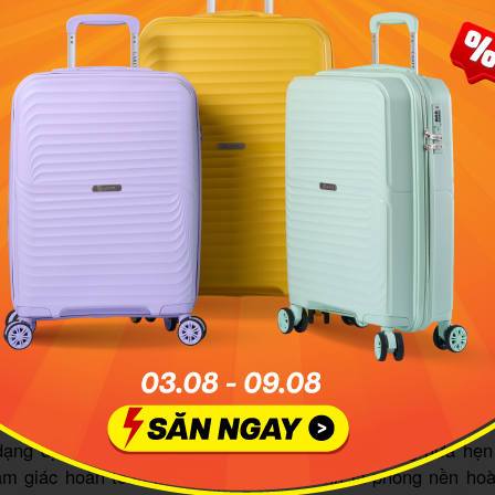
 Mũi Né còn được biết đến với tên gọi khác là Đồi Cát Bay. 
林熊恩
đặc sắc của Đồi Cát Hồng Phan Thiết
heck-in đầy phấn khích
ạng địa hình hiếm có tại Việt Nam, Đồi Cát Hồng hứa hẹn
m giác hoàn toàn mới mẻ. Nơi đây chính là phông nền ho