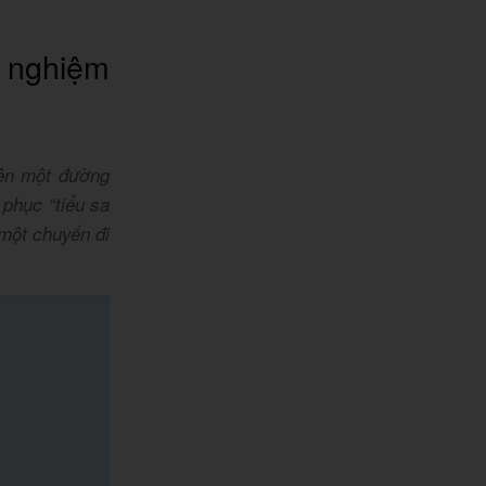
i nghiệm
nên một đường
phục “tiểu sa
 một chuyến đi