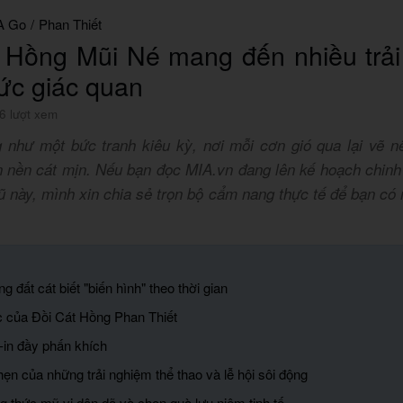
A Go
/
Phan Thiết
 Hồng Mũi Né mang đến nhiều trả
ức giác quan
6 lượt xem
 như một bức tranh kiêu kỳ, nơi mỗi cơn gió qua lại vẽ 
n nền cát mịn. Nếu bạn đọc MIA.vn đang lên kế hoạch chinh 
 này, mình xin chia sẻ trọn bộ cẩm nang thực tế để bạn có
ng đất cát biết "biến hình" theo thời gian
c của Đồi Cát Hồng Phan Thiết
-in đầy phấn khích
ẹn của những trải nghiệm thể thao và lễ hội sôi động
g thức mỹ vị dân dã và chọn quà lưu niệm tinh tế