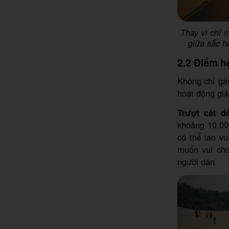
Thay vì chỉ 
giữa sắc h
2.2 Điểm h
Không chỉ gây
hoạt động giả
Trượt cát d
khoảng 10.00
có thể lao vu
muốn vui chơ
người dân.