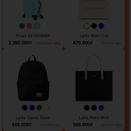
#40454a
#b76e79
#9ad8e7
#ffffff
#faf0e6
#000000
#0000FF
Pisani X9 YG1849A
Larita Metro One
3.390.000₫
479.000₫
-26%
-19%
4.612.000₫
589.000₫
+1
#faf0e6
#000000
#0000FF
#008000
#000000
#000000
#1e35a5
Larita Classic Basic
Larita Metro Work
449.000₫
589.000₫
-13%
-16%
519.000₫
699.000₫