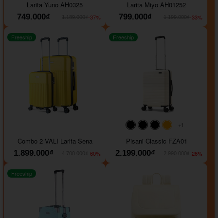
Larita Yuno AH0325
Larita Miyo AH01252
749.000₫
799.000₫
-37%
-33%
1.189.000₫
1.199.000₫
Freeship
Freeship
+1
#000000
#000000
#000000
#ffa500
Combo 2 VALI Larita Sena
Pisani Classic FZA01
1.899.000₫
2.199.000₫
-60%
-26%
4.700.000₫
2.990.000₫
Freeship