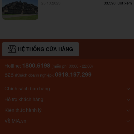
25.10.2023
33,390 lượt xem
HỆ THỐNG CỬA HÀNG
1800.6198
Hotline:
(miễn phí 09:00 - 22:00)
0918.197.299
B2B
:
(Khách doanh nghiệp)
Chính sách bán hàng
Hỗ trợ khách hàng
Kiến thức hành lý
Về MIA.vn