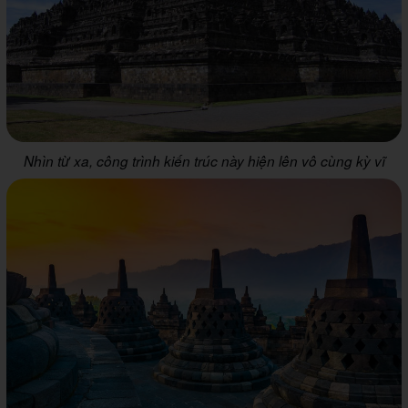
Nhìn từ xa, công trình kiến trúc này hiện lên vô cùng kỳ vĩ