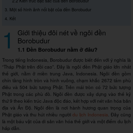
2.2 Kiến trúc đặc sắc của đền Borobudur
3. Một số hình ảnh nổi bật của đền Borobudur
4. Kết
1
Giới thiệu đôi nét về ngôi đền
Borobudur
1.1 Đền Borobudur nằm ở đâu?
Trong tiếng Indonesia, Borobudur được biết đến với ý nghĩa là
“Tháp Phật trên đồi cao”. Đây là ngôi đền Phật giáo lớn nhất
thế giới, nằm ở miền trung Java, Indonesia. Ngôi đền gồm
chín tầng hình tròn và hình vuông, chạm khắc 2672 tấm phù
điêu và 504 bức tượng Phật. Trên mái tròn có 72 bức tượng
Phật trong các phù đồ. Ngôi đền được xây dựng vào thế kỷ
thứ 9 theo kiến trúc Java độc đáo, kết hợp với nét văn hóa bản
địa và Ấn Độ. Ngôi đền là nơi hành hương quan trọng của
Phật giáo và thu hút nhiều người
du lịch Indonesia
. Đây cũng
là một báu vật của di sản văn hóa thế giới và một điểm du lịch
hấp dẫn.