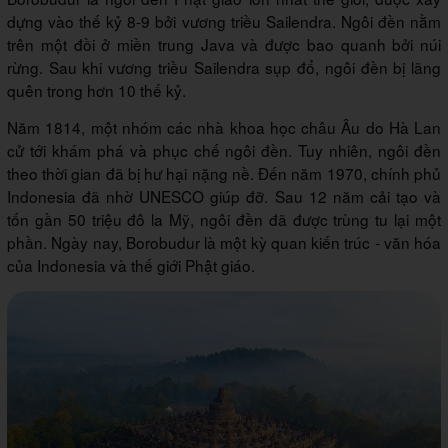
dựng vào thế kỷ 8-9 bởi vương triều Sailendra. Ngôi đền nằm
trên một đồi ở miền trung Java và được bao quanh bởi núi
rừng. Sau khi vương triều Sailendra sụp đổ, ngôi đền bị lãng
quên trong hơn 10 thế kỷ.
Năm 1814, một nhóm các nhà khoa học châu Âu do Hà Lan
cử tới khám phá và phục chế ngôi đền. Tuy nhiên, ngôi đền
theo thời gian đã bị hư hại nặng nề. Đến năm 1970, chính phủ
Indonesia đã nhờ UNESCO giúp đỡ. Sau 12 năm cải tạo và
tốn gần 50 triệu đô la Mỹ, ngôi đền đã được trùng tu lại một
phần. Ngày nay, Borobudur là một kỳ quan kiến trúc - văn hóa
của Indonesia và thế giới Phật giáo.