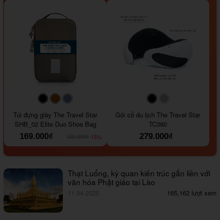
#000000
#964B00
#647290
#000000
#a9a9a9
Túi đựng giày The Travel Star
Gối cổ du lịch The Travel Star
SHB_02 Elite Duo Shoe Bag
TC360
169.000₫
279.000₫
-15%
199.000₫
Thạt Luổng, kỳ quan kiến trúc gắn liền với
văn hóa Phật giáo tại Lào
11.04.2025
165,162 lượt xem