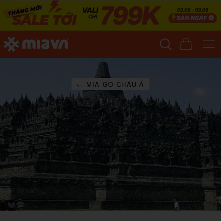
← MIA GO CHÂU Á