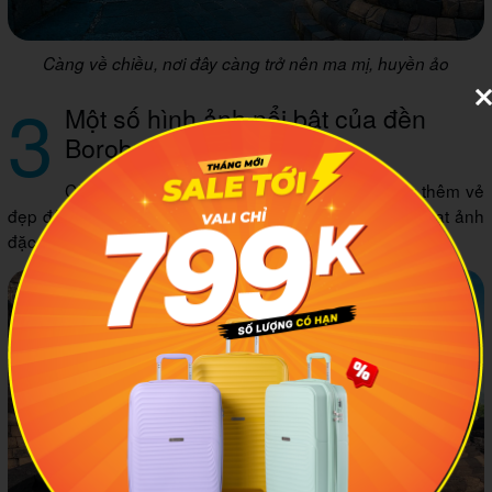
Càng về chiều, nơi đây càng trở nên ma mị, huyền ảo
3
Một số hình ảnh nổi bật của đền
Borobudur
Cùng
cẩm nang du lịch MIA.vn
chiêm ngưỡng thêm vẻ
đẹp độc đáo của công trình kiến trúc Borobudur qua loạt ảnh
đặc sắc bên dưới đây.