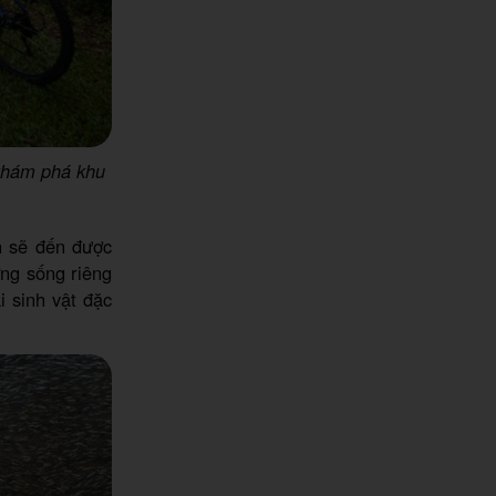
 khám phá khu
n sẽ đến được
ờng sống riêng
i sinh vật đặc