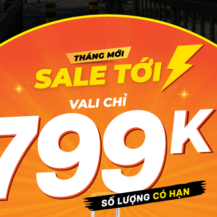
 đông bắc Singapore, đảo Pulau Ubin qua thời gian vẫn giữ t
hoang sơ cùng nhịp sống dung dị, yên bình. Ảnh: travellingta
rình và hướng dẫn di chuyển
nh đến đảo Pulau Ubin gồm 2 chặng chính. Một là di chuyển
phố Singapore đến làng Changi, tiếp đó là từ làng Chang
 để đi tàu ra đảo. Sau đây,
MIA.vn
sẽ hướng dẫn bạn cách 
ng tâm Singapore đến bến phà Changi Point
 trung tâm Singapore tới làng Changi khá dễ đi. Bạn có thể
 bằng phương tiện công cộng như xe buýt, tàu điện ngầm… 