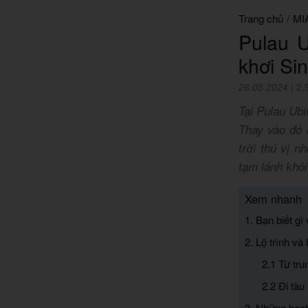
Trang chủ
/
MI
Pulau U
khơi Si
26.05.2024
|
2,
Tại Pulau Ubi
Thay vào đó 
trời thú vị 
tạm lánh khỏi
Xem nhanh
1. Bạn biết g
2. Lộ trình v
2.1 Từ tr
2.2 Đi tàu
3. Những hoạt