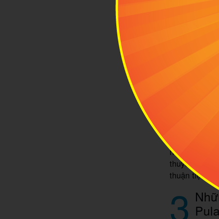
nhất là hãy 
Tanah Merah 
Changi.
Tại trạm này,
bến phà Chang
2.2 Đi tàu 
Nếu đi vào n
Ubin. Tàu sẽ 
giờ khởi hàn
khoảng 5 SGD/
Bến Changi P
nên sắp xếp l
thuyền mới đư
thuận tiện ch
3
Nhữn
Pul