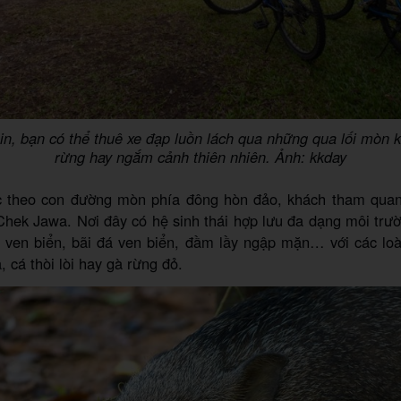
in, bạn có thể thuê xe đạp luồn lách qua những qua lối mòn
rừng hay ngắm cảnh thiên nhiên. Ảnh: kkday
 theo con đường mòn phía đông hòn đảo, khách tham qua
hek Jawa. Nơi đây có hệ sinh thái hợp lưu đa dạng môi trư
 ven biển, bãi đá ven biển, đầm lầy ngập mặn… với các loà
, cá thòi lòi hay gà rừng đỏ.