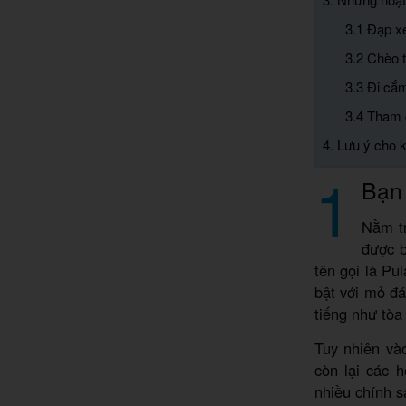
3.1 Đạp x
3.2 Chèo 
3.3 Đi cắm
3.4 Tham 
4. Lưu ý cho k
1
Bạn 
Nằm tr
được b
tên gọi là Pu
bật với mỏ đá
tiếng như tò
Tuy nhiên vào
còn lại các 
nhiều chính s