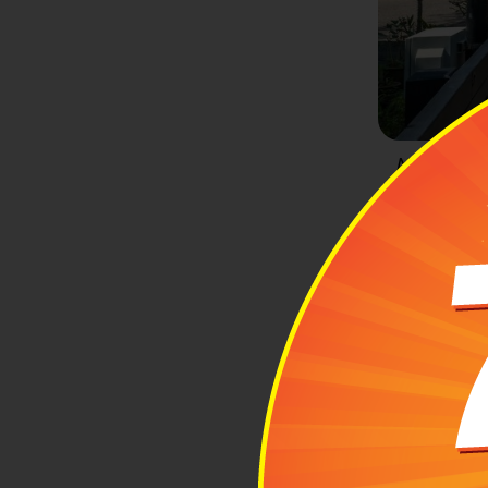
Nằm ở phía
2
Lộ t
Lộ trì
thành 
Changi Point
tiết.
2.1 Từ tru
Cung đường từ
hoặc đến đây