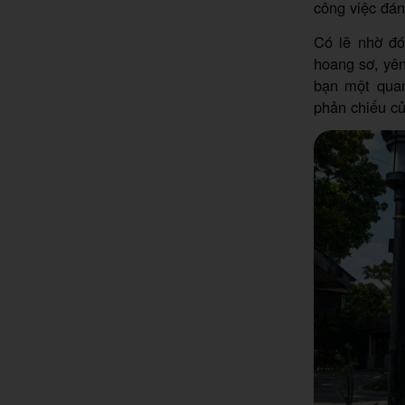
công việc đán
Có lẽ nhờ đó
hoang sơ, yê
bạn một quan
phản chiếu c