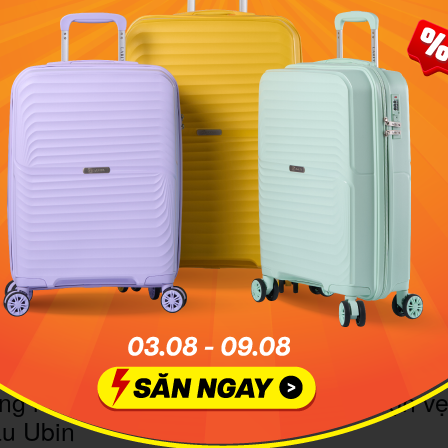
tìm trạm xe hoặc tàu điện bằng Google Maps. Sau khi d
MRT thì xuống tàu theo lối B để bắt xe buýt số 2 có trạm
 bạn rẽ trái và đi bộ về phía ngã ba - nơi có biển chỉ dẫn 
i Point để đón tàu ra đảo.
ra Pulau Ubin
gày lễ hoặc cuối tuần, bạn cần phải xếp hàng để mua vé tàu
khởi hành khi có đủ 12 khách, vì vậy không cố định về lịch 
h. Mỗi chuyến sẽ mất khoảng 15 phút di chuyển với giá
 khách/ lượt, thanh toán cho người lái tàu bằng tiền mặt.
oint sẽ có chuyến sớm nhất vào 5h30 và kết thúc lúc 21h00 
ịch trình trở về trước 18h00 để tránh tình trạng phải đợi đ
ợc rời bến. Nếu có ý định lưu trú lại trên đảo, trở về vào s
o việc di chuyển hơn.
g hoạt động giúp bạn khám phá trọn v
au Ubin