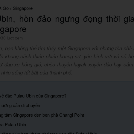
A Go
/
Singapore
bin, hòn đảo ngưng đọng thời gi
ngapore
930 lượt xem
n, bạn không thể tìm thấy một Singapore với những tòa nhà 
là khung cảnh thiên nhiên hoang sơ, yên bình với vô số ho
như đạp xe hóng gió, chèo thuyền kayak xuyên đảo hay cắm
 nhịp sống tất bật của thành phố.
ì về đảo Pulau Ubin của Singapore?
à hướng dẫn di chuyển
ung tâm Singapore đến bến phà Changi Point
 ra Pulau Ubin
 động giúp bạn khám phá trọn vẹn đảo Pulau Ubin