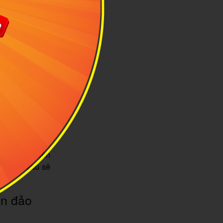
ừng chân ở ga
 cuối là làng
hướng đi xuống
 ra đảo Pulau
trình cũng như
 vé tham khảo
mỗi ngày. Bạn
ủ 12 khách lên
áng hôm sau sẽ
ẹn đảo