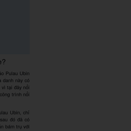
e?
ảo Pulau Ubin
ịa danh này có
vì tại đây nổi
công trình nổi
ulau Ubin, chỉ
 sau đó đã có
ẫn bám trụ với