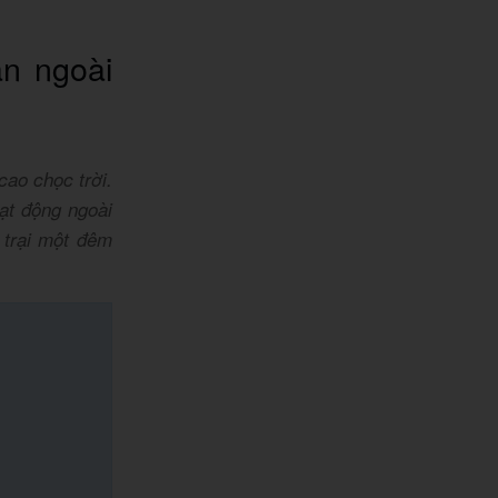
an ngoài
cao chọc trời.
ạt động ngoài
 trại một đêm