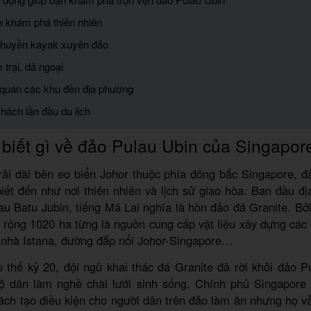
e khám phá thiên nhiên
thuyền kayak xuyên đảo
 trại, dã ngoại
quan các khu đền địa phương
hách lần đầu du lịch
biết gì về đảo Pulau Ubin của Singapor
ải dài bên eo biển Johor thuộc phía đông bắc Singapore, đ
iết đến như nơi thiên nhiên và lịch sử giao hòa. Ban đầu đ
lau Batu Jubin, tiếng Mã Lai nghĩa là hòn đảo đá Granite. Bởi 
 rộng 1020 ha từng là nguồn cung cấp vật liệu xây dựng các 
a nhà Istana, đường đắp nổi Johor-Singapore…
 thế kỷ 20, đội ngũ khai thác đá Granite đã rời khỏi đảo P
hộ dân làm nghề chài lưới sinh sống. Chính phủ Singapore
ách tạo điều kiện cho người dân trên đảo làm ăn nhưng họ v