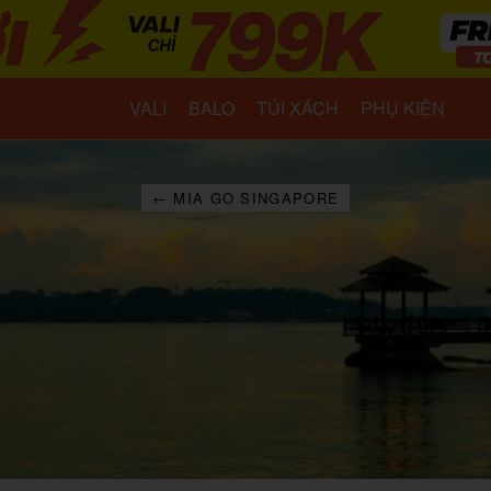
VALI
BALO
TÚI XÁCH
PHỤ KIỆN
← MIA GO SINGAPORE