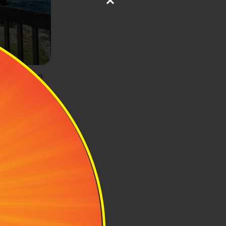
rọn nét đẹp
m
 từ trung tâm
i đến bến phà
di chuyển chi
 thuê xe riêng
Cách đơn giản