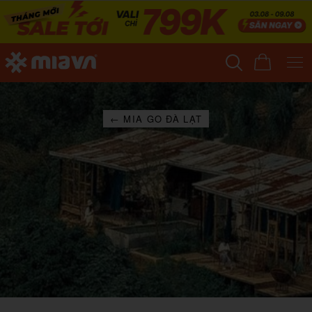
← MIA GO ĐÀ LẠT