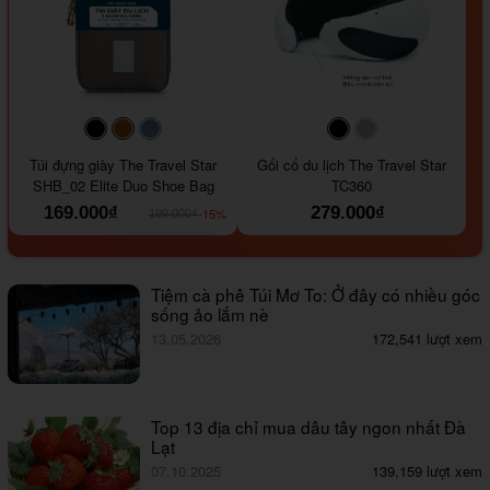
#000000
#964B00
#647290
#000000
#a9a9a9
Túi đựng giày The Travel Star
Gối cổ du lịch The Travel Star
SHB_02 Elite Duo Shoe Bag
TC360
169.000₫
279.000₫
-15%
199.000₫
Tiệm cà phê Túi Mơ To: Ở đây có nhiều góc
sống ảo lắm nè
13.05.2026
172,541 lượt xem
Top 13 địa chỉ mua dâu tây ngon nhất Đà
Lạt
07.10.2025
139,159 lượt xem