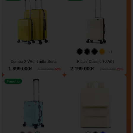
+1
#000000
#000000
#000000
#ffa500
Combo 2 VALI Larita Sena
Pisani Classic FZA01
1.899.000₫
2.199.000₫
-60%
-26%
4.700.000₫
2.990.000₫
Freeship