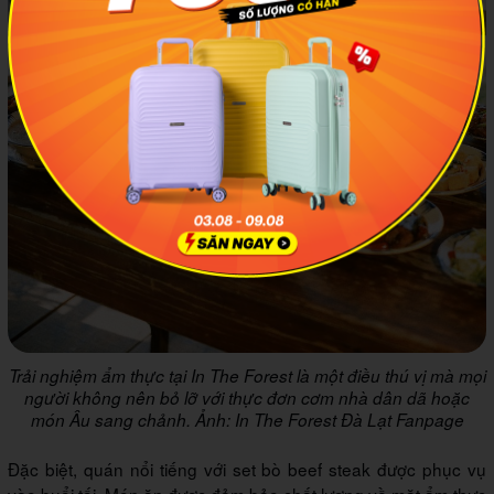
Trải nghiệm ẩm thực tại In The Forest là một điều thú vị mà mọi
người không nên bỏ lỡ với thực đơn cơm nhà dân dã hoặc
món Âu sang chảnh. Ảnh: In The Forest Đà Lạt Fanpage
Đặc biệt, quán nổi tiếng với set bò beef steak được phục vụ
vào buổi tối. Món ăn được đảm bảo chất lượng về mặt ẩm thực