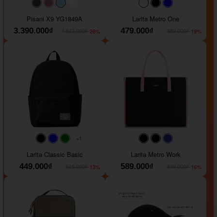
#40454a
#b76e79
#9ad8e7
#ffffff
#faf0e6
#000000
#0000FF
Pisani X9 YG1849A
Larita Metro One
3.390.000₫
479.000₫
-26%
-19%
4.612.000₫
589.000₫
+1
#faf0e6
#000000
#0000FF
#008000
#000000
#000000
#1e35a5
Larita Classic Basic
Larita Metro Work
449.000₫
589.000₫
-13%
-16%
519.000₫
699.000₫