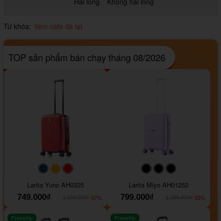
Hài lòng
Không hài lòng
Từ khóa:
tiệm cafe đà lạt
TOP sản phẩm bán chạy tháng 08/2026
#093f69
#ffa500
#FF0000
#000000
#000000
#000000
Larita Yuno AH0325
Larita Miyo AH01252
749.000₫
799.000₫
-37%
-33%
1.189.000₫
1.199.000₫
Freeship
Freeship