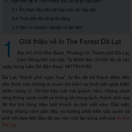
3. Thực đơn tại In The Forest Đà Lạt có gì hấp dẫn?
3.1 Ẩm thực đặc sắc với loạt món ăn hấp dẫn
3.2 Thực đơn đồ uống đa dạng
3.3 Dịch vụ chuyên nghiệp và tận tâm
1
Giới thiệu về In The Forest Đà Lạt
Địa chỉ: 31D Khe Sanh, Phường 10, Thành phố Đà Lạt,
Lâm Đồng.Giờ mở cửa: Từ 8h00 đến 21h00 tất cả các
ngày trong tuần.Số điện thoại: 0877919180.
Đà Lạt, "thành phố ngàn hoa", từ lâu đã trở thành điểm đến
yêu thích của những ai muốn tìm kiếm sự bình yên giữa thiên
nhiên hùng vĩ. Với khí hậu mát mẻ quanh năm, những cánh
rừng thông xanh mướt và không khí trong lành, thành phố này
đã thu hút hàng triệu lượt khách du lịch mỗi năm. Đặc biệt,
trong những năm gần đây, xu hướng phát triển các quán cà
phê với view độc đáo đã tạo nên một làn sóng mới của
du lịch
Đà Lạt
.