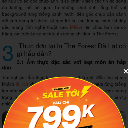
sở hữu vô số góc chụp ảnh "siêu chất" khiến các tín đồ sống
ảo không thể bỏ qua. Từ những shot ảnh tổng thể với
background rừng thông xanh mướt, đến góc chụp cận cảnh
với ánh sáng tự nhiên lọt qua kẽ lá, mọi khung hình tại đây
đều mang tính nghệ thuật cao.
MIA.vn
tin chắc bạn sẽ có
hàng loạt bức ảnh check-in ấn tượng khi đến In The Forest.
3
Thực đơn tại In The Forest Đà Lạt có
gì hấp dẫn?
3.1 Ẩm thực đặc sắc với loạt món ăn hấp
dẫn
Trải nghiệm ẩm thực tại In The Forest là một điều thú vị mà
khách
du lịch
không nên bỏ lỡ. Việc dùng bữa giữa rừng thông
tạo nên cảm giác như đang tham gia một chuyến picnic sang
trọng, nơi mà tiếng lá thông reo trong gió trở thành nhạc nền tự
nhiên cho mỗi bữa ăn.