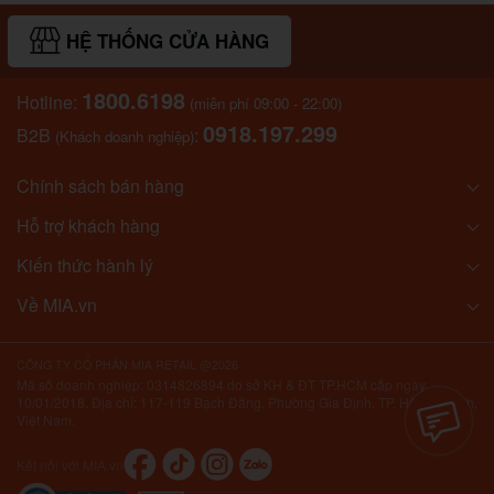
HỆ THỐNG CỬA HÀNG
1800.6198
Hotline:
(miễn phí 09:00 - 22:00)
0918.197.299
B2B
:
(Khách doanh nghiệp)
Chính sách bán hàng
Hỗ trợ khách hàng
Kiến thức hành lý
Về MIA.vn
CÔNG TY CỔ PHẦN MIA RETAIL @2026
Mã số doanh nghiệp: 0314826894 do sở KH & ĐT TP.HCM cấp ngày
10/01/2018. Địa chỉ: 117-119 Bạch Đằng, Phường Gia Định, TP. Hồ Chí Minh,
Việt Nam.
Kết nối với MIA.vn