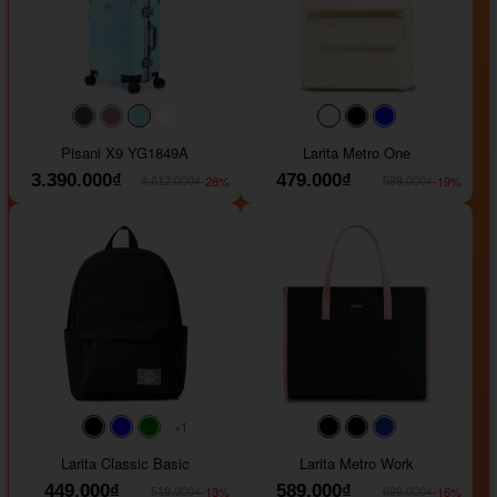
#40454a
#b76e79
#9ad8e7
#ffffff
#faf0e6
#000000
#0000FF
Pisani X9 YG1849A
Larita Metro One
3.390.000₫
479.000₫
-26%
-19%
4.612.000₫
589.000₫
+1
#faf0e6
#000000
#0000FF
#008000
#000000
#000000
#1e35a5
Larita Classic Basic
Larita Metro Work
449.000₫
589.000₫
-13%
-16%
519.000₫
699.000₫