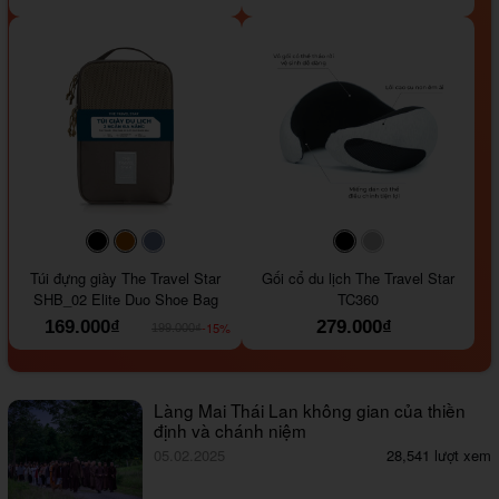
#000000
#964B00
#647290
#000000
#a9a9a9
Túi đựng giày The Travel Star
Gối cổ du lịch The Travel Star
SHB_02 Elite Duo Shoe Bag
TC360
169.000₫
279.000₫
-15%
199.000₫
Làng Mai Thái Lan không gian của thiền
định và chánh niệm
05.02.2025
28,541 lượt xem