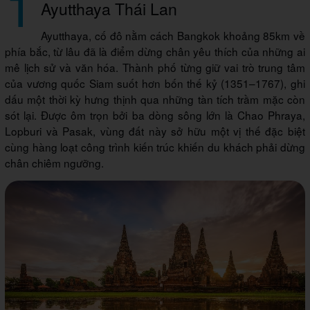
1
Ayutthaya Thái Lan
Ayutthaya, cố đô nằm cách Bangkok khoảng 85km về
phía bắc, từ lâu đã là điểm dừng chân yêu thích của những ai
mê lịch sử và văn hóa. Thành phố từng giữ vai trò trung tâm
của vương quốc Siam suốt hơn bốn thế kỷ (1351–1767), ghi
dấu một thời kỳ hưng thịnh qua những tàn tích trầm mặc còn
sót lại. Được ôm trọn bởi ba dòng sông lớn là Chao Phraya,
Lopburi và Pasak, vùng đất này sở hữu một vị thế đặc biệt
cùng hàng loạt công trình kiến trúc khiến du khách phải dừng
chân chiêm ngưỡng.