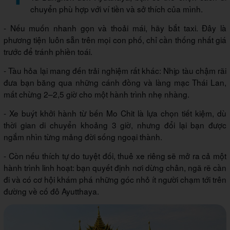
chuyển phù hợp với ví tiền và sở thích của mình.
- Nếu muốn nhanh gọn và thoải mái, hãy bắt taxi. Đây là
phương tiện luôn sẵn trên mọi con phố, chỉ cần thống nhất giá
trước để tránh phiền toái.
- Tàu hỏa lại mang đến trải nghiệm rất khác: Nhịp tàu chậm rãi
đưa bạn băng qua những cánh đồng và làng mạc Thái Lan,
mất chừng 2–2,5 giờ cho một hành trình nhẹ nhàng.
- Xe buýt khởi hành từ bến Mo Chit là lựa chọn tiết kiệm, dù
thời gian di chuyển khoảng 3 giờ, nhưng đổi lại bạn được
ngắm nhìn từng mảng đời sống ngoại thành.
- Còn nếu thích tự do tuyệt đối, thuê xe riêng sẽ mở ra cả một
hành trình linh hoạt: bạn quyết định nơi dừng chân, ngã rẽ cần
đi và có cơ hội khám phá những góc nhỏ ít người chạm tới trên
đường về cố đô Ayutthaya.