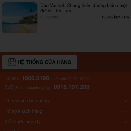
Đảo Voi Koh Chang thiên đường biển nhiệt
đới tại Thái Lan
05.02.2025
13,345 lượt xem
HỆ THỐNG CỬA HÀNG
1800.6198
Hotline:
(miễn phí 09:00 - 22:00)
0918.197.299
B2B
:
(Khách doanh nghiệp)
Chính sách bán hàng
Hỗ trợ khách hàng
Kiến thức hành lý