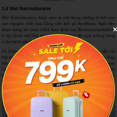
3.6 Wat Ratchaburana
Wat Ratchaburana được xem là một trong những di tích còn
vẹn nguyên nhất của Công viên lịch sử Ayutthaya. Ngôi đền
được dựng lên năm 1424 theo lệnh vua Borommarachathirat
II, tại chính nơi hỏa táng hai người anh đã ngã xuống trong
cuộc tranh giành ngai vàng.
Dù không sở hữu quy mô đồ sộ, Wat Ratchaburana vẫn nổi
bật bởi lối kiến trúc độc đáo, hòa trộn giữa phong cách tháp
Hindu và cấu trúc chùa thờ Phật đặc trưng của Ayutthaya.
Chính sự giao thoa đó tạo nên vẻ đẹp trầm mặc, khác biệt,
khiến ngôi chùa trở thành một trong những điểm dừng chân
đáng nhớ nhất cố đô.