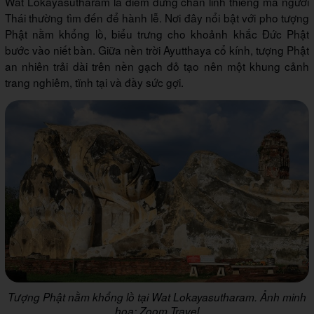
Wat Lokayasutharam là điểm dừng chân linh thiêng mà người
Thái thường tìm đến để hành lễ. Nơi đây nổi bật với pho tượng
Phật nằm khổng lồ, biểu trưng cho khoảnh khắc Đức Phật
bước vào niết bàn. Giữa nền trời Ayutthaya cổ kính, tượng Phật
an nhiên trải dài trên nền gạch đỏ tạo nên một khung cảnh
trang nghiêm, tĩnh tại và đầy sức gợi.
Tượng Phật nằm khổng lồ tại Wat Lokayasutharam. Ảnh minh
họa: Zoom Travel