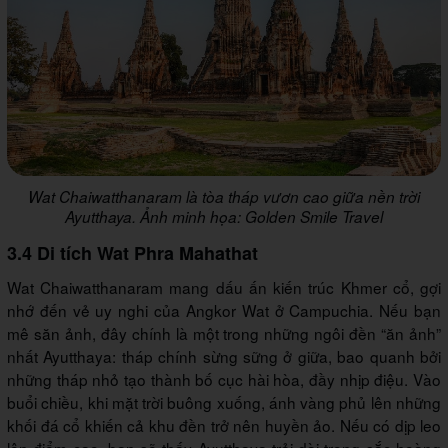
Wat Chaiwatthanaram là tòa tháp vươn cao giữa nền trời
Ayutthaya. Ảnh minh họa: Golden Smile Travel
3.4 Di tích Wat Phra Mahathat
Wat Chaiwatthanaram mang dấu ấn kiến trúc Khmer cổ, gợi
nhớ đến vẻ uy nghi của Angkor Wat ở Campuchia. Nếu bạn
mê săn ảnh, đây chính là một trong những ngôi đền “ăn ảnh”
nhất Ayutthaya: tháp chính sừng sững ở giữa, bao quanh bởi
những tháp nhỏ tạo thành bố cục hài hòa, đầy nhịp điệu. Vào
buổi chiều, khi mặt trời buông xuống, ánh vàng phủ lên những
khối đá cổ khiến cả khu đền trở nên huyền ảo. Nếu có dịp leo
lên điểm cao, bạn sẽ thấy Ayutthaya trải dài trong sắc hoàng