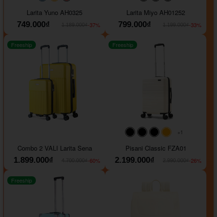
#093f69
#ffa500
#FF0000
#000000
#000000
#000000
Larita Yuno AH0325
Larita Miyo AH01252
749.000₫
799.000₫
-37%
-33%
1.189.000₫
1.199.000₫
Freeship
Freeship
+1
#000000
#000000
#000000
#ffa500
Combo 2 VALI Larita Sena
Pisani Classic FZA01
1.899.000₫
2.199.000₫
-60%
-26%
4.700.000₫
2.990.000₫
Freeship