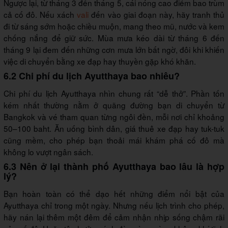
Ngược lại, từ tháng 3 đến tháng 5, cái nóng cao điểm bao trùm
cả cố đô. Nếu xách
vali
đến vào giai đoạn này, hãy tranh thủ
đi từ sáng sớm hoặc chiều muộn, mang theo mũ, nước và kem
chống nắng để giữ sức. Mùa mưa kéo dài từ tháng 6 đến
tháng 9 lại đem đến những cơn mưa lớn bất ngờ, đôi khi khiến
việc di chuyển bằng xe đạp hay thuyền gặp khó khăn.
6.2 Chi phí du lịch Ayutthaya bao nhiêu?
Chi phí du lịch Ayutthaya nhìn chung rất “dễ thở”. Phần tốn
kém nhất thường nằm ở quãng đường bạn di chuyển từ
Bangkok và vé tham quan từng ngôi đền, mỗi nơi chỉ khoảng
50–100 baht. Ăn uống bình dân, giá thuê xe đạp hay tuk-tuk
cũng mềm, cho phép bạn thoải mái khám phá cố đô mà
không lo vượt ngân sách.
6.3 Nên ở lại thành phố Ayutthaya bao lâu là hợp
lý?
Bạn hoàn toàn có thể dạo hết những điểm nổi bật của
Ayutthaya chỉ trong một ngày. Nhưng nếu lịch trình cho phép,
hãy nán lại thêm một đêm để cảm nhận nhịp sống chậm rãi