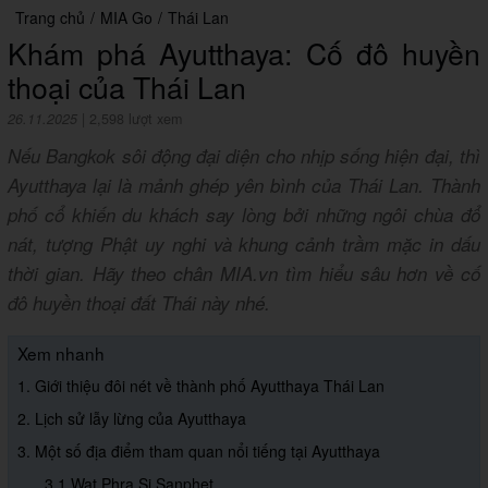
Trang chủ
/
MIA Go
/
Thái Lan
Khám phá Ayutthaya: Cố đô huyền
thoại của Thái Lan
26.11.2025
|
2,598 lượt xem
Nếu Bangkok sôi động đại diện cho nhịp sống hiện đại, thì
Ayutthaya lại là mảnh ghép yên bình của Thái Lan. Thành
phố cổ khiến du khách say lòng bởi những ngôi chùa đổ
nát, tượng Phật uy nghi và khung cảnh trầm mặc in dấu
thời gian. Hãy theo chân MIA.vn tìm hiểu sâu hơn về cố
đô huyền thoại đất Thái này nhé.
Xem nhanh
1. Giới thiệu đôi nét về thành phố Ayutthaya Thái Lan
2. Lịch sử lẫy lừng của Ayutthaya
3. Một số địa điểm tham quan nổi tiếng tại Ayutthaya
3.1 Wat Phra Si Sanphet