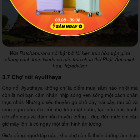
Wat Ratchaburana nổi bật bởi lối kiến trúc hòa trộn giữa
phong cách tháp Hindu và cấu trúc chùa thờ Phật. Ảnh minh
họa: Tripadvisor
3.7 Chợ nổi Ayutthaya
Chợ nổi Ayutthaya không chỉ là điểm mua sắm náo nhiệt mà
còn là nơi bạn cảm nhận nhịp sống ven sông một cách chân
thực nhất. Những chiếc thuyền gỗ chở đầy trái cây, rau củ và
món ngon bản địa trôi nhẹ trên mặt nước, tạo nên bức tranh
rực sắc màu và đậm hồn truyền thống – đẹp đến mức chỉ cần
giơ máy lên là có ngay một tấm hình ấn tượng.
Giữa dòng người tấp nập, khu chợ còn là thiên đường ẩm thực