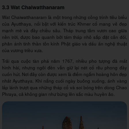
3.3 Wat Chaiwatthanaram
Wat Chaiwatthanaram là một trong những công trình tiêu biểu
của Ayutthaya, nổi bật với kiến trúc Khmer cổ mang vẻ đẹp
mạnh mẽ và đầy chiều sâu. Tháp trung tâm vươn cao giữa
nền trời, được bao quanh bởi tám tháp nhỏ sắp đặt cân đối,
phản ánh tinh thần tôn kính Phật giáo và dấu ấn nghệ thuật
của vương triều xưa.
Trải qua cuộc tàn phá năm 1767, nhiều pho tượng đã mất
hình hài, nhưng ngôi đền vẫn giữ lại nét cổ rêu phong đầy
cuốn hút. Nơi đây còn được xem là điểm ngắm hoàng hôn đẹp
nhất Ayutthaya. Khi nắng cuối ngày buông xuống, ánh vàng
lấp lánh trượt qua những tháp cổ và soi bóng trên dòng Chao
Phraya, cả không gian như bừng lên sắc màu huyền ảo.