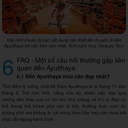
Hãy nhớ chuẩn bị các vật dụng cần thiết để chuyến đi đến
Ayutthaya trở nên trọn vẹn nhất. Ảnh minh họa: Vietbalo Tour
6
FAQ - Một số câu hỏi thường gặp liên
quan đến Ayutthaya
6.1 Đến Ayutthaya mùa nào đẹp nhất?
Thời điểm lý tưởng nhất để thăm Ayutthaya là từ tháng 11 đến
tháng 2. Trời mát, khô, nắng vừa đủ, khiến việc dạo qua
những đền tháp xưa cũ trở nên nhẹ nhàng và thú vị. Bạn có
thể thong thả khám phá các di tích, thưởng thức món ăn
đường phố mà không lo cái nóng hầm hập hay cơn mưa bất
chợt cắt ngang hành trình.