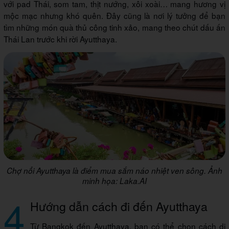
với pad Thái, som tam, thịt nướng, xôi xoài… mang hương vị
mộc mạc nhưng khó quên. Đây cũng là nơi lý tưởng để bạn
tìm những món quà thủ công tinh xảo, mang theo chút dấu ấn
Thái Lan trước khi rời Ayutthaya.
Chợ nổi Ayutthaya là điểm mua sắm náo nhiệt ven sông. Ảnh
minh họa: Laka.AI
4
Hướng dẫn cách đi đến Ayutthaya
Từ Bangkok đến Ayutthaya, bạn có thể chọn cách di