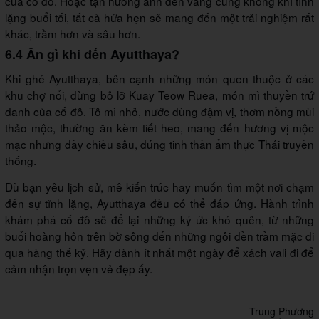
của cố đô. Hoặc tận hưởng ánh đèn vàng cùng không khí tĩnh
lặng buổi tối, tất cả hứa hẹn sẽ mang đến một trải nghiệm rất
khác, trầm hơn và sâu hơn.
6.4 Ăn gì khi đến Ayutthaya?
Khi ghé Ayutthaya, bên cạnh những món quen thuộc ở các
khu chợ nổi, đừng bỏ lỡ Kuay Teow Ruea, món mì thuyền trứ
danh của cố đô. Tô mì nhỏ, nước dùng đậm vị, thơm nồng mùi
thảo mộc, thường ăn kèm tiết heo, mang đến hương vị mộc
mạc nhưng đầy chiều sâu, đúng tinh thần ẩm thực Thái truyền
thống.
Dù bạn yêu lịch sử, mê kiến trúc hay muốn tìm một nơi chạm
đến sự tĩnh lặng, Ayutthaya đều có thể đáp ứng. Hành trình
khám phá cố đô sẽ để lại những ký ức khó quên, từ những
buổi hoàng hôn trên bờ sông đến những ngôi đền trầm mặc đi
qua hàng thế kỷ. Hãy dành ít nhất một ngày để xách vali đi để
cảm nhận trọn vẹn vẻ đẹp ấy.
Trung Phương