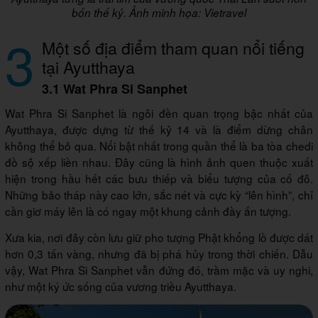
bốn thế kỷ. Ảnh minh họa: Vietravel
3
Một số địa điểm tham quan nổi tiếng
tại Ayutthaya
3.1 Wat Phra Si Sanphet
Wat Phra Si Sanphet là ngôi đền quan trọng bậc nhất của
Ayutthaya, được dựng từ thế kỷ 14 và là điểm dừng chân
không thể bỏ qua. Nổi bật nhất trong quần thể là ba tòa chedi
đồ sộ xếp liền nhau. Đây cũng là hình ảnh quen thuộc xuất
hiện trong hầu hết các bưu thiếp và biểu tượng của cố đô.
Những bảo tháp này cao lớn, sắc nét và cực kỳ “lên hình”, chỉ
cần giơ máy lên là có ngay một khung cảnh đầy ấn tượng.
Xưa kia, nơi đây còn lưu giữ pho tượng Phật khổng lồ được dát
hơn 0,3 tấn vàng, nhưng đã bị phá hủy trong thời chiến. Dẫu
vậy, Wat Phra Si Sanphet vẫn đứng đó, trầm mặc và uy nghi,
như một ký ức sống của vương triều Ayutthaya.