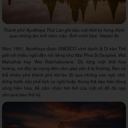
Thành phố Ayutthaya Thái Lan ghi dấu một thời kỳ hưng thịnh
qua những tàn tích trầm mặc. Ảnh minh họa: VietJet Air
Năm 1991, Ayutthaya được UNESCO vinh danh là Di sản Thế
giới với nhiều ngôi đền nổi tiếng như Wat Phra Si Sanphet, Wat
Mahathat hay Wat Ratchaburana. Dù từng một thời huy
hoàng, nơi đây lại mang đến cảm giác yên ả lạ thường. Bạn có
thể khám phá thành phố khi len lỏi qua những con ngõ nhỏ,
đứng trước các phế tích uy nghi hoặc thong thả dạo bên dòng
sông hiền hòa, để cảm nhận hơi thở của một cố đô đã ngủ
yên qua bao thế kỷ.