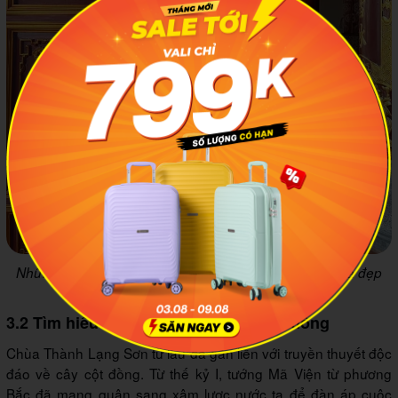
Những họa tiết trang trí trên chùa Thành Lạng Sơn khá đẹp
mắt. Ảnh minh họa: Oanh Hoang
3.2 Tìm hiểu truyền thuyết về cây cột đồng
Chùa Thành Lạng Sơn từ lâu đã gắn liền với truyền thuyết độc
đáo về cây cột đồng. Từ thế kỷ I, tướng Mã Viện từ phương
Bắc đã mang quân sang xâm lược nước ta để đàn áp cuộc