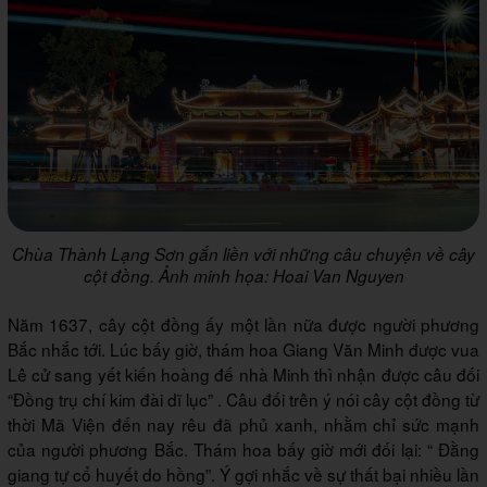
Chùa Thành Lạng Sơn gắn liền với những câu chuyện về cây
cột đồng. Ảnh minh họa: Hoai Van Nguyen
Năm 1637, cây cột đồng ấy một lần nữa được người phương
Bắc nhắc tới. Lúc bấy giờ, thám hoa Giang Văn Minh được vua
Lê cử sang yết kiến hoàng đế nhà Minh thì nhận được câu đối
“Đồng trụ chí kim đài dĩ lục” . Câu đối trên ý nói cây cột đồng từ
thời Mã Viện đến nay rêu đã phủ xanh, nhằm chỉ sức mạnh
của người phương Bắc. Thám hoa bấy giờ mới đối lại: “ Đằng
giang tự cổ huyết do hồng”. Ý gợi nhắc về sự thất bại nhiều lần