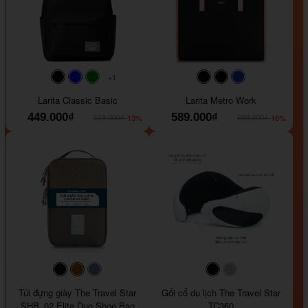
+1
#faf0e6
#000000
#0000FF
#008000
#000000
#000000
#1e35a5
Larita Classic Basic
Larita Metro Work
449.000₫
589.000₫
-13%
-16%
519.000₫
699.000₫
#000000
#964B00
#647290
#000000
#a9a9a9
Túi đựng giày The Travel Star
Gối cổ du lịch The Travel Star
SHB_02 Elite Duo Shoe Bag
TC360