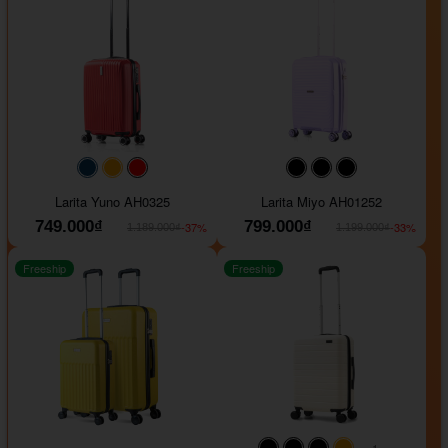
#093f69
#ffa500
#FF0000
#000000
#000000
#000000
Larita Yuno AH0325
Larita Miyo AH01252
749.000₫
799.000₫
-37%
-33%
1.189.000₫
1.199.000₫
Freeship
Freeship
+1