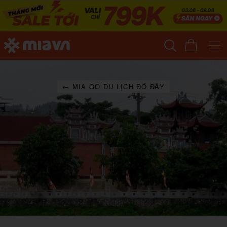
← MIA GO DU LỊCH ĐÓ ĐÂY