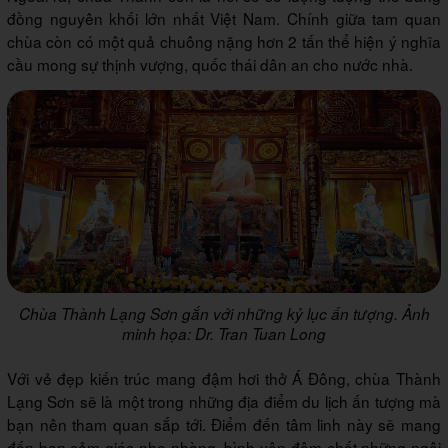
đồng nguyên khối lớn nhất Việt Nam. Chính giữa tam quan
chùa còn có một quả chuông nặng hơn 2 tấn thể hiện ý nghĩa
cầu mong sự thịnh vượng, quốc thái dân an cho nước nhà.
Chùa Thành Lạng Sơn gắn với những kỷ lục ấn tượng. Ảnh
minh họa: Dr. Tran Tuan Long
Với vẻ đẹp kiến trúc mang đậm hơi thở Á Đông, chùa Thành
Lạng Sơn sẽ là một trong những địa điểm du lịch ấn tượng mà
bạn nên tham quan sắp tới. Điểm đến tâm linh này sẽ mang
đến bạn cảm giác nhẹ nhàng, bình yên đậm chất những ngôi