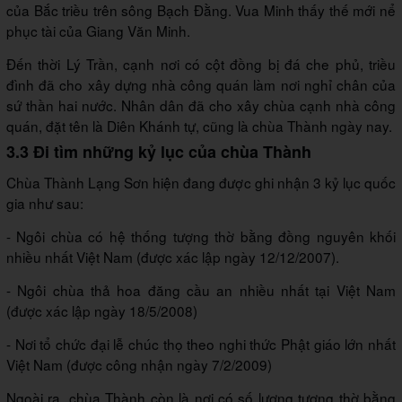
của Bắc triều trên sông Bạch Đằng. Vua Minh thấy thế mới nể
phục tài của Giang Văn Minh.
Đến thời Lý Trần, cạnh nơi có cột đồng bị đá che phủ, triều
đình đã cho xây dựng nhà công quán làm nơi nghỉ chân của
sứ thần hai nước. Nhân dân đã cho xây chùa cạnh nhà công
quán, đặt tên là Diên Khánh tự, cũng là chùa Thành ngày nay.
3.3 Đi tìm những kỷ lục của chùa Thành
Chùa Thành Lạng Sơn hiện đang được ghi nhận 3 kỷ lục quốc
gia như sau:
- Ngôi chùa có hệ thống tượng thờ bằng đồng nguyên khối
nhiều nhất Việt Nam (được xác lập ngày 12/12/2007).
- Ngôi chùa thả hoa đăng cầu an nhiều nhất tại Việt Nam
(được xác lập ngày 18/5/2008)
- Nơi tổ chức đại lễ chúc thọ theo nghi thức Phật giáo lớn nhất
Việt Nam (được công nhận ngày 7/2/2009)
Ngoài ra, chùa Thành còn là nơi có số lượng tượng thờ bằng