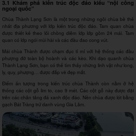
3.1 Khám phá kiến trúc độc đáo kiểu “nội công
ngoại quốc”
Chùa Thành Lạng Sơn là một trong những ngôi chùa bề thế
nhất địa phương với lớp kiến trúc độc đáo. Tam quan chùa
được thiết kế theo lối chồng diêm lớp lớp gồm 24 mái. Tam
quan có lớp ngói mũi hài và các đầu đao cong vút.
Mái chùa Thành được chạm đục tỉ mỉ với hệ thống các đầu
phượng đỡ toàn bộ hoành và các kèo. Khi dạo quanh chùa
Thành Lạng Sơn, bạn có thể tìm thấy những linh vật như long,
ly, quy, phượng… được đắp vẽ đẹp mắt.
Điểm ấn tượng trong kiến trúc chùa Thành còn nằm ở hệ
thống các cột gỗ lim to, cao 9 mét. Các cột gỗ này được đặt
trên các chân tảng đá xanh độc đáo. Nền chùa được lót bằng
gạch Bát Tràng trứ danh vùng Gia Lâm.