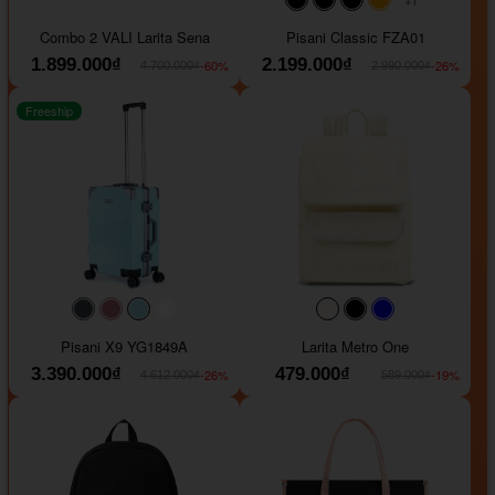
#000000
#000000
#000000
#ffa500
Combo 2 VALI Larita Sena
Pisani Classic FZA01
1.899.000₫
2.199.000₫
-60%
-26%
4.700.000₫
2.990.000₫
Freeship
#40454a
#b76e79
#9ad8e7
#ffffff
#faf0e6
#000000
#0000FF
Pisani X9 YG1849A
Larita Metro One
3.390.000₫
479.000₫
-26%
-19%
4.612.000₫
589.000₫