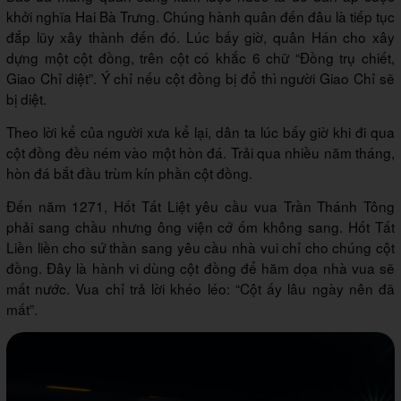
khởi nghĩa Hai Bà Trưng. Chúng hành quân đến đâu là tiếp tục
đắp lũy xây thành đến đó. Lúc bấy giờ, quân Hán cho xây
dựng một cột đồng, trên cột có khắc 6 chữ “Đồng trụ chiết,
Giao Chỉ diệt”. Ý chỉ nếu cột đồng bị đổ thì người Giao Chỉ sẽ
bị diệt.
Theo lời kể của người xưa kể lại, dân ta lúc bấy giờ khi đi qua
cột đồng đều ném vào một hòn đá. Trải qua nhiều năm tháng,
hòn đá bắt đầu trùm kín phần cột đồng.
Đến năm 1271, Hốt Tất Liệt yêu cầu vua Trần Thánh Tông
phải sang chầu nhưng ông viện cớ ốm không sang. Hốt Tất
Liền liền cho sứ thần sang yêu cầu nhà vui chỉ cho chúng cột
đồng. Đây là hành vi dùng cột đồng để hăm dọa nhà vua sẽ
mất nước. Vua chỉ trả lời khéo léo: “Cột ấy lâu ngày nên đã
mất”.