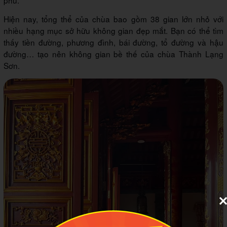
phu.
Hiện nay, tổng thể của chùa bao gồm 38 gian lớn nhỏ với
nhiều hạng mục sở hữu không gian đẹp mắt. Bạn có thể tìm
thấy tiền đường, phương đình, bái đường, tổ đường và hậu
đường… tạo nên không gian bề thế của chùa Thành Lạng
Sơn.