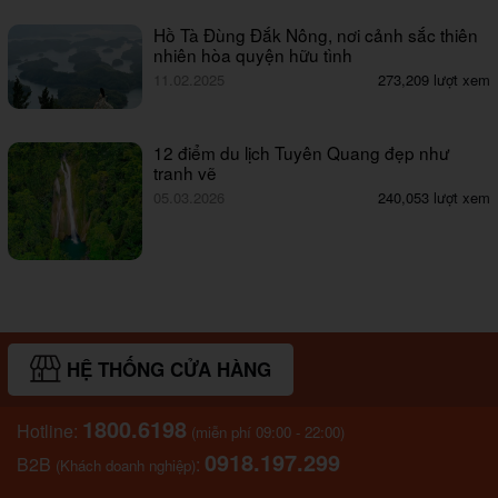
Hồ Tà Đùng Đắk Nông, nơi cảnh sắc thiên
nhiên hòa quyện hữu tình
11.02.2025
273,209 lượt xem
12 điểm du lịch Tuyên Quang đẹp như
tranh vẽ
05.03.2026
240,053 lượt xem
HỆ THỐNG CỬA HÀNG
1800.6198
Hotline:
(miễn phí 09:00 - 22:00)
0918.197.299
B2B
:
(Khách doanh nghiệp)