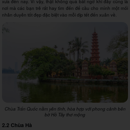
xưa đến nay. Vì vậy, thật không quá bất ngờ khi đây cũng là
nơi mà các bạn trẻ rất hay tìm đến để cầu cho mình một mối
nhân duyên tốt đẹp đặc biệt vào mỗi dịp tết đến xuân về.
Chùa Trấn Quốc nằm yên tĩnh, hòa hợp với phong cảnh bên
bờ Hồ Tây thơ mộng
2.2 Chùa Hà