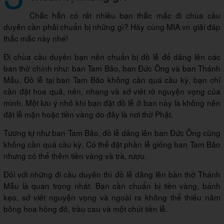
Chắc hẳn có rất nhiều bạn thắc mắc đi chùa cầu
duyên cần phải chuẩn bị những gì? Hãy cùng MIA.vn giải đáp
thắc mắc này nhé!
Đi chùa cầu duyên bạn nên chuẩn bị đồ lễ để dâng lên các
ban thờ chính như: ban Tam Bảo, ban Đức Ông và ban Thánh
Mẫu. Đồ lễ tại ban Tam Bảo không cần quá cầu kỳ, bạn chỉ
cần đặt hoa quả, nến, nhang và sớ viết rõ nguyện vọng của
mình. Một lưu ý nhỏ khi bạn đặt đồ lễ ở ban này là không nên
đặt lễ mặn hoặc tiền vàng do đây là nơi thờ Phật.
Tương tự như ban Tam Bảo, đồ lễ dâng lên ban Đức Ông cũng
không cần quá cầu kỳ. Có thể đặt phần lễ giống ban Tam Bảo
nhưng có thể thêm tiền vàng và trà, rượu.
Đối với những đi cầu duyên thì đồ lễ dâng lên bàn thờ Thánh
Mẫu là quan trọng nhất. Bạn cần chuẩn bị tiền vàng, bánh
kẹo, sớ viết nguyện vọng và ngoài ra không thể thiếu năm
bông hoa hồng đỏ, trầu cau và một chút tiền lễ.