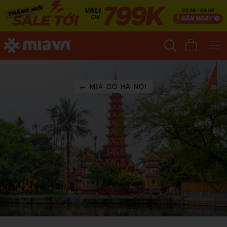
← MIA GO HÀ NỘI