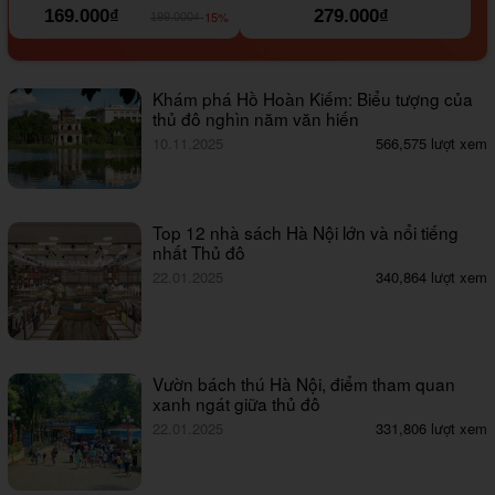
169.000₫
279.000₫
-15%
199.000₫
Khám phá Hồ Hoàn Kiếm: Biểu tượng của
thủ đô nghìn năm văn hiến
10.11.2025
566,575 lượt xem
Top 12 nhà sách Hà Nội lớn và nổi tiếng
nhất Thủ đô
22.01.2025
340,864 lượt xem
Vườn bách thú Hà Nội, điểm tham quan
xanh ngát giữa thủ đô
22.01.2025
331,806 lượt xem