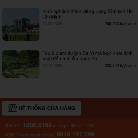
Kinh nghiệm thăm viếng Lăng Chủ tịch Hồ
Chí Minh
13.08.2025
285,733 lượt xem
Top 8 điểm du lịch Ba Vì mà bạn nhất định
phải đến một lần trong đời
16.10.2025
232,342 lượt xem
HỆ THỐNG CỬA HÀNG
1800.6198
Hotline:
(miễn phí 09:00 - 22:00)
0918.197.299
B2B
:
(Khách doanh nghiệp)