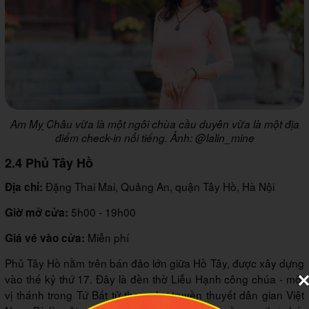
Am Mỵ Châu vừa là một ngôi chùa cầu duyên vừa là một địa
điểm check-in nổi tiếng. Ảnh: @lalin_mine
2.4 Phủ Tây Hồ
Đặng Thai Mai, Quảng An, quận Tây Hồ, Hà Nội
Địa chỉ:
5h00 - 19h00
Giờ mở cửa:
Miễn phí
Giá vé vào cửa:
Phủ Tây Hồ nằm trên bán đảo lớn giữa Hồ Tây, được xây dựng
vào thế kỷ thứ 17. Đây là đền thờ Liễu Hạnh công chúa - một
vị thánh trong Tứ Bất tử theo như truyền thuyết dân gian Việt