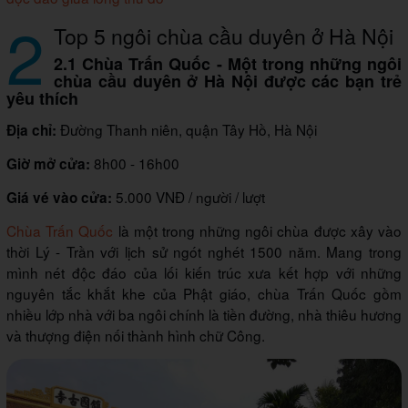
2
Top 5 ngôi chùa cầu duyên ở Hà Nội
2.1 Chùa Trấn Quốc - Một trong những ngôi
chùa cầu duyên ở Hà Nội được các bạn trẻ
yêu thích
Đường Thanh niên, quận Tây Hồ, Hà Nội
Địa chỉ:
8h00 - 16h00
Giờ mở cửa:
5.000 VNĐ / người / lượt
Giá vé vào cửa:
Chùa Trấn Quốc
là một trong những ngôi chùa được xây vào
thời Lý - Trần với lịch sử ngót nghét 1500 năm. Mang trong
mình nét độc đáo của lối kiến trúc xưa kết hợp với những
nguyên tắc khắt khe của Phật giáo, chùa Trấn Quốc gồm
nhiều lớp nhà với ba ngôi chính là tiền đường, nhà thiêu hương
và thượng điện nối thành hình chữ Công.