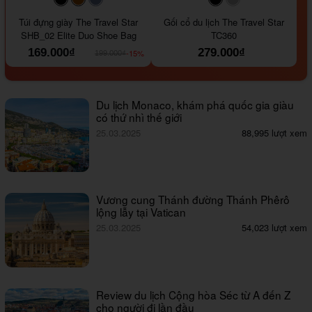
#000000
#964B00
#647290
#000000
#a9a9a9
Túi đựng giày The Travel Star
Gối cổ du lịch The Travel Star
SHB_02 Elite Duo Shoe Bag
TC360
169.000₫
279.000₫
-15%
199.000₫
Du lịch Monaco, khám phá quốc gia giàu
có thứ nhì thế giới
25.03.2025
88,995 lượt xem
Vương cung Thánh đường Thánh Phêrô
lộng lẫy tại Vatican
25.03.2025
54,023 lượt xem
Review du lịch Cộng hòa Séc từ A đến Z
cho người đi lần đầu