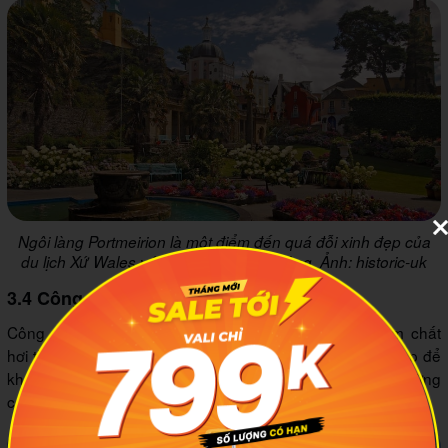
Ngôi làng Portmeirion là một điểm đến quá đỗi xinh đẹp của
du lịch Xứ Wales với không gian thơ mộng. Ảnh: historic-uk
3.4 Công viên quốc gia Pembrokeshire
Công viên quốc gia Pembrokeshire mang vẻ đẹp đậm chất
hơi thở biển cả. Đây là một trong những địa điểm tuyệt đẹp để
khám phá khi du lịch Xứ Wales nếu bạn là tín đồ của những
cảnh đẹp nông thôn cùng bờ biển có phần gồ ghề.