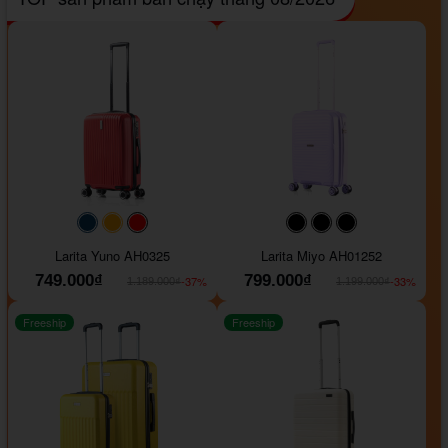
#093f69
#ffa500
#FF0000
#000000
#000000
#000000
Larita Yuno AH0325
Larita Miyo AH01252
749.000₫
799.000₫
-37%
-33%
1.189.000₫
1.199.000₫
Freeship
Freeship