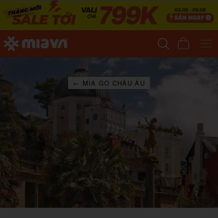
← MIA GO CHÂU ÂU