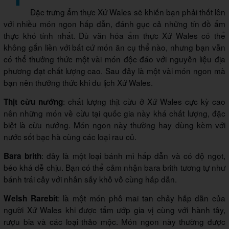
Đặc trưng ẩm thực Xứ Wales sẽ khiến bạn phải thốt lên
với nhiều món ngon hấp dẫn, đánh gục cả những tín đồ ẩm
thực khó tính nhất. Dù văn hóa ẩm thực Xứ Wales có thể
không gắn liền với bất cứ món ăn cụ thể nào, nhưng bạn vẫn
có thể thưởng thức một vài món độc đáo với nguyên liệu địa
phương đạt chất lượng cao. Sau đây là một vài món ngon mà
bạn nên thưởng thức khi du lịch Xứ Wales.
: chất lượng thịt cừu ở Xứ Wales cực kỳ cao
Thịt cừu nướng
nên những món về cừu tại quốc gia này khá chất lượng, đặc
biệt là cừu nướng. Món ngon này thường hay dùng kèm với
nước sốt bạc hà cùng các loại rau củ.
: đây là một loại bánh mì hấp dẫn và có độ ngọt,
Bara brith
béo khá dễ chịu. Bạn có thể cảm nhận bara brith tương tự như
bánh trái cây với nhân sấy khô vô cùng hấp dẫn.
: là một món phô mai tan chảy hấp dẫn của
Welsh Rarebit
người Xứ Wales khi được tẩm ướp gia vị cùng với hành tây,
rượu bia và các loại thảo mộc. Món ngon này thường được