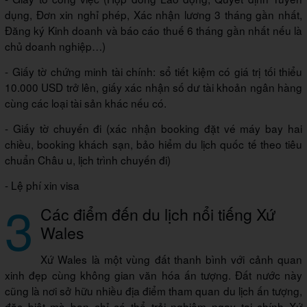
dụng, Đơn xin nghỉ phép, Xác nhận lương 3 tháng gần nhất,
Đăng ký Kinh doanh và báo cáo thuế 6 tháng gần nhất nếu là
chủ doanh nghiệp…)
- Giấy tờ chứng minh tài chính: sổ tiết kiệm có giá trị tối thiểu
10.000 USD trở lên, giấy xác nhận số dư tài khoản ngân hàng
cùng các loại tài sản khác nếu có.
- Giấy tờ chuyến đi (xác nhận booking đặt vé máy bay hai
chiều, booking khách sạn, bảo hiểm du lịch quốc tế theo tiêu
chuẩn Châu u, lịch trình chuyến đi)
- Lệ phí xin visa
3
Các điểm đến du lịch nổi tiếng Xứ
Wales
Xứ Wales là một vùng đất thanh bình với cảnh quan
xinh đẹp cùng không gian văn hóa ấn tượng. Đất nước này
cũng là nơi sở hữu nhiều địa điểm tham quan du lịch ấn tượng,
đặc biệt mà bạn chỉ có thể trải nghiệm ngay tại chính Xứ