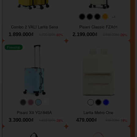
+1
#000000
#000000
#000000
#ffa500
Combo 2 VALI Larita Sena
Pisani Classic FZA01
1.899.000₫
2.199.000₫
-60%
-26%
4.700.000₫
2.990.000₫
Freeship
#40454a
#b76e79
#9ad8e7
#ffffff
#faf0e6
#000000
#0000FF
Pisani X9 YG1849A
Larita Metro One
3.390.000₫
479.000₫
-26%
-19%
4.612.000₫
589.000₫