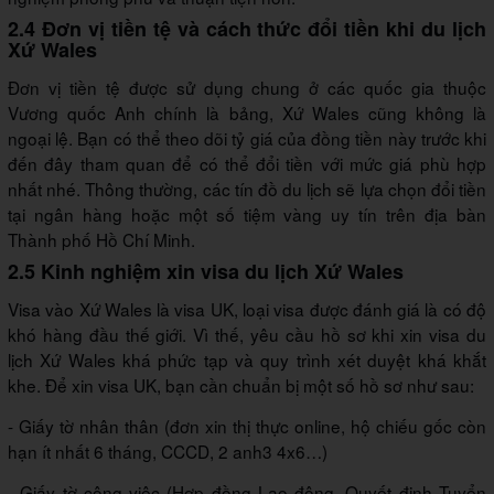
2.4 Đơn vị tiền tệ và cách thức đổi tiền khi du lịch
Xứ Wales
Đơn vị tiền tệ được sử dụng chung ở các quốc gia thuộc
Vương quốc Anh chính là bảng, Xứ Wales cũng không là
ngoại lệ. Bạn có thể theo dõi tỷ giá của đồng tiền này trước khi
đến đây tham quan để có thể đổi tiền với mức giá phù hợp
nhất nhé. Thông thường, các tín đồ du lịch sẽ lựa chọn đổi tiền
tại ngân hàng hoặc một số tiệm vàng uy tín trên địa bàn
Thành phố Hồ Chí Minh.
2.5 Kinh nghiệm xin visa du lịch Xứ Wales
Visa vào Xứ Wales là visa UK, loại visa được đánh giá là có độ
khó hàng đầu thế giới. Vì thế, yêu cầu hồ sơ khi xin visa du
lịch Xứ Wales khá phức tạp và quy trình xét duyệt khá khắt
khe. Để xin visa UK, bạn cần chuẩn bị một số hồ sơ như sau:
- Giấy tờ nhân thân (đơn xin thị thực online, hộ chiếu gốc còn
hạn ít nhất 6 tháng, CCCD, 2 anh3 4x6…)
- Giấy tờ công việc (Hợp đồng Lao động, Quyết định Tuyển