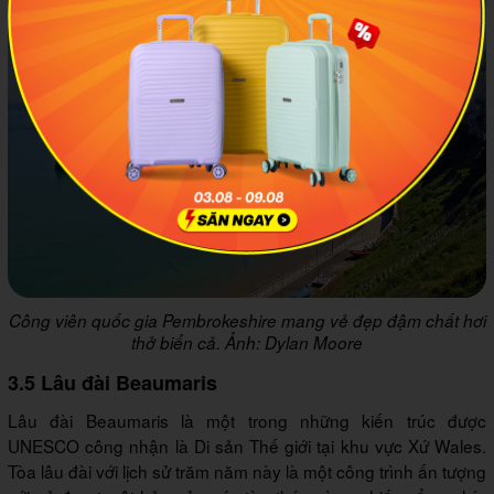
Công viên quốc gia Pembrokeshire mang vẻ đẹp đậm chất hơi
thở biển cả. Ảnh: Dylan Moore
3.5 Lâu đài Beaumaris
Lâu đài Beaumaris là một trong những kiến trúc được
UNESCO công nhận là Di sản Thế giới tại khu vực Xứ Wales.
Tòa lâu đài với lịch sử trăm năm này là một công trình ấn tượng