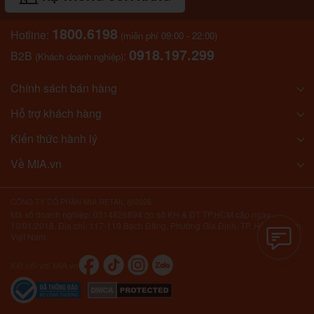
1800.6198
Hotline:
(miễn phí 09:00 - 22:00)
0918.197.299
B2B
:
(Khách doanh nghiệp)
Chính sách bán hàng
Hỗ trợ khách hàng
Kiến thức hành lý
Về MIA.vn
CÔNG TY CỔ PHẦN MIA RETAIL @2026
Mã số doanh nghiệp: 0314826894 do sở KH & ĐT TP.HCM cấp ngày
10/01/2018. Địa chỉ: 117-119 Bạch Đằng, Phường Gia Định, TP. Hồ Chí Minh,
Việt Nam.
Kết nối với MIA.vn