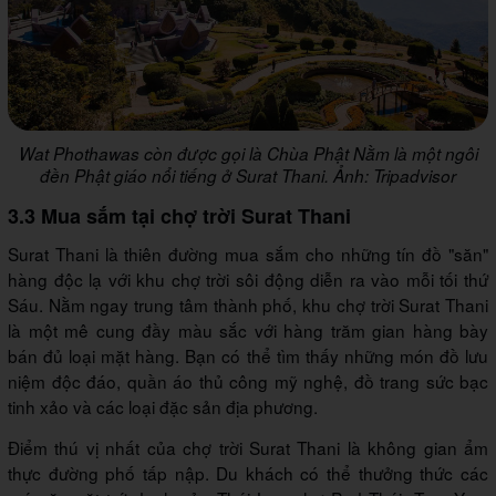
Wat Phothawas còn được gọi là Chùa Phật Nằm là một ngôi
đền Phật giáo nổi tiếng ở Surat Thani. Ảnh: Tripadvisor
3.3 Mua sắm tại chợ trời Surat Thani
Surat Thani là thiên đường mua sắm cho những tín đồ "săn"
hàng độc lạ với khu chợ trời sôi động diễn ra vào mỗi tối thứ
Sáu. Nằm ngay trung tâm thành phố, khu chợ trời Surat Thani
là một mê cung đầy màu sắc với hàng trăm gian hàng bày
bán đủ loại mặt hàng. Bạn có thể tìm thấy những món đồ lưu
niệm độc đáo, quần áo thủ công mỹ nghệ, đồ trang sức bạc
tinh xảo và các loại đặc sản địa phương.
Điểm thú vị nhất của chợ trời Surat Thani là không gian ẩm
thực đường phố tấp nập. Du khách có thể thưởng thức các