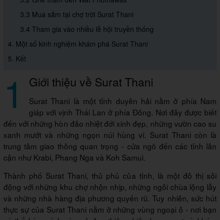
3.3 Mua sắm tại chợ trời Surat Thani
3.4 Tham gia vào nhiều lễ hội truyền thống
4. Một số kinh nghiệm khám phá Surat Thani
5. Kết
1
Giới thiệu về Surat Thani
Surat Thani là một tỉnh duyên hải nằm ở phía Nam
giáp với vịnh Thái Lan ở phía Đông. Nơi đây được biết
đến với những hòn đảo nhiệt đới xinh đẹp, những vườn cao su
xanh mướt và những ngọn núi hùng vĩ. Surat Thani còn là
trung tâm giao thông quan trọng - cửa ngõ đến các tỉnh lân
cận như Krabi, Phang Nga và Koh Samui.
Thành phố Surat Thani, thủ phủ của tỉnh, là một đô thị sôi
động với những khu chợ nhộn nhịp, những ngôi chùa lộng lẫy
và những nhà hàng địa phương quyến rũ. Tuy nhiên, sức hút
thực sự của Surat Thani nằm ở những vùng ngoại ô - nơi bạn