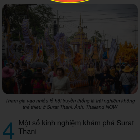
Tham gia vào nhiều lễ hội truyền thống là trải nghiệm không
thể thiếu ở Surat Thani. Ảnh: Thailand NOW
4
Một số kinh nghiệm khám phá Surat
Thani