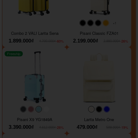
+1
#000000
#000000
#000000
#ffa500
Combo 2 VALI Larita Sena
Pisani Classic FZA01
1.899.000₫
2.199.000₫
-60%
-26%
4.700.000₫
2.990.000₫
Freeship
#40454a
#b76e79
#9ad8e7
#ffffff
#faf0e6
#000000
#0000FF
Pisani X9 YG1849A
Larita Metro One
3.390.000₫
479.000₫
-26%
-19%
4.612.000₫
589.000₫