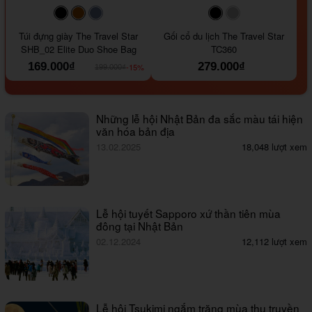
#000000
#964B00
#647290
#000000
#a9a9a9
Túi đựng giày The Travel Star
Gối cổ du lịch The Travel Star
SHB_02 Elite Duo Shoe Bag
TC360
169.000₫
279.000₫
-15%
199.000₫
Những lễ hội Nhật Bản đa sắc màu tái hiện
văn hóa bản địa
13.02.2025
18,048 lượt xem
Lễ hội tuyết Sapporo xứ thần tiên mùa
đông tại Nhật Bản
02.12.2024
12,112 lượt xem
Lễ hội Tsukimi ngắm trăng mùa thu truyền