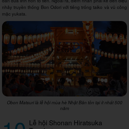
dẫn đưa linh hồn tổ tiên. Ngoài ra, điểm nhấn phải kể đến điệu
nhảy truyền thống Bon Odori với tiếng trống taiko và vũ công
mặc yukata.
Obon Matsuri là lễ hội mùa hè Nhật Bản tồn tại ít nhất 500
năm
10
Lễ hội Shonan Hiratsuka