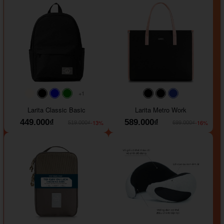
+1
#faf0e6
#000000
#0000FF
#008000
#000000
#000000
#1e35a5
Larita Classic Basic
Larita Metro Work
449.000₫
589.000₫
-13%
-16%
519.000₫
699.000₫