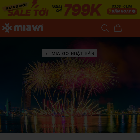
← MIA GO NHẬT BẢN