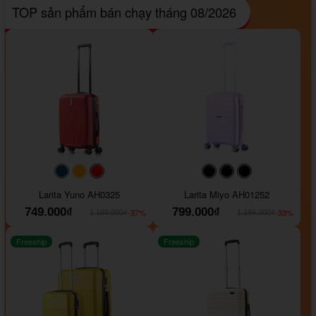
TOP sản phẩm bán chạy tháng 08/2026
#093f69
#ffa500
#FF0000
#000000
#000000
#000000
Larita Yuno AH0325
Larita Miyo AH01252
749.000₫
799.000₫
-37%
-33%
1.189.000₫
1.199.000₫
Freeship
Freeship