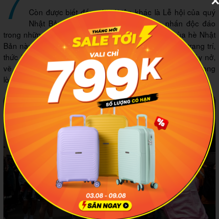
7
Còn được biết đến với cái tên khác là Lễ hội của quý
Nhật Bản, Kanamara Matsuri là điểm nhấn độc đáo
trong những ngày hè. Trong ngày diễn ra lễ hội mùa hè Nhật
Bản này, trên khắp nẻo đường chính là các món đồ trang trí,
thức ăn, quà lưu niệm tạo hình biểu tượng sự sinh sôi, nảy nở,
vẽ nên không gian độc đáo, gây ấn tượng mạnh mẽ trong
lòng mọi người.