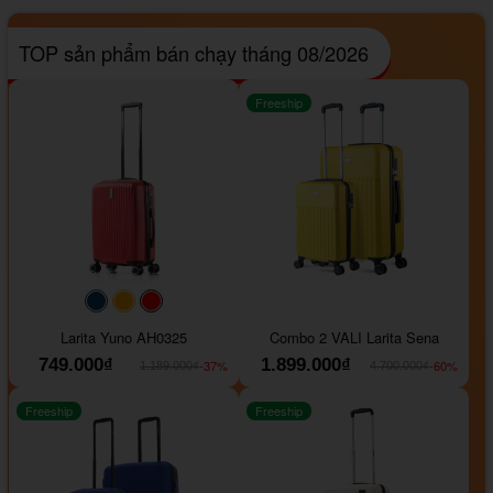
TOP sản phẩm bán chạy tháng 08/2026
Freeship
#093f69
#ffa500
#FF0000
Larita Yuno AH0325
Combo 2 VALI Larita Sena
749.000₫
1.899.000₫
-37%
-60%
1.189.000₫
4.700.000₫
Freeship
Freeship