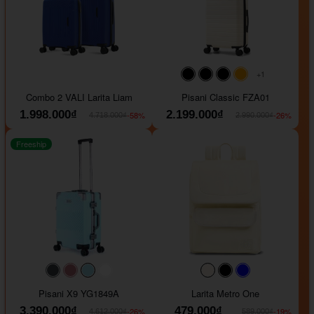
+1
#000000
#000000
#000000
#ffa500
Combo 2 VALI Larita Liam
Pisani Classic FZA01
1.998.000₫
2.199.000₫
-58%
-26%
4.718.000₫
2.990.000₫
Freeship
#40454a
#b76e79
#9ad8e7
#ffffff
#faf0e6
#000000
#0000FF
Pisani X9 YG1849A
Larita Metro One
3.390.000₫
479.000₫
-26%
-19%
4.612.000₫
589.000₫