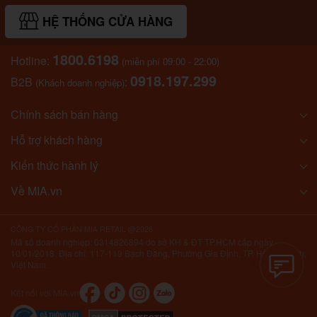
HỆ THỐNG CỬA HÀNG
1800.6198
Hotline:
(miễn phí 09:00 - 22:00)
0918.197.299
B2B
:
(Khách doanh nghiệp)
Chính sách bán hàng
Hỗ trợ khách hàng
Kiến thức hành lý
Về MIA.vn
CÔNG TY CỔ PHẦN MIA RETAIL @2026
Mã số doanh nghiệp: 0314826894 do sở KH & ĐT TP.HCM cấp ngày
10/01/2018. Địa chỉ: 117-119 Bạch Đằng, Phường Gia Định, TP. Hồ Chí Minh,
Việt Nam.
Kết nối với MIA.vn