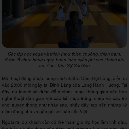
Các lớp học yoga và thiền (như thiền chuông, thiền trầm)
được tổ chức hàng ngày, hoàn toàn miễn phí cho khách lưu
trú. Ảnh: Tâm Sự Sài Gòn
Một hoạt động được mong chờ nhất là Đêm Hội Làng, diễn ra
vào 20:00 mỗi ngày tại Đình Làng của Làng Hành Hương. Tại
đây, du khách sẽ được đắm chìm trong không gian văn hóa
nghệ thuật dân gian với các tiết mục trống, chèo và các trò
chơi truyền thống như nhảy sạp, nhảy dây, tạo nên những kỷ
niệm đáng nhớ và gần gũi với bản sắc Việt.
Ngoài ra, du khách còn có thể tham gia lớp học làm tinh dầu,
tìm hiểu về tác dụng của từng mùi hương và tự tay pha chế