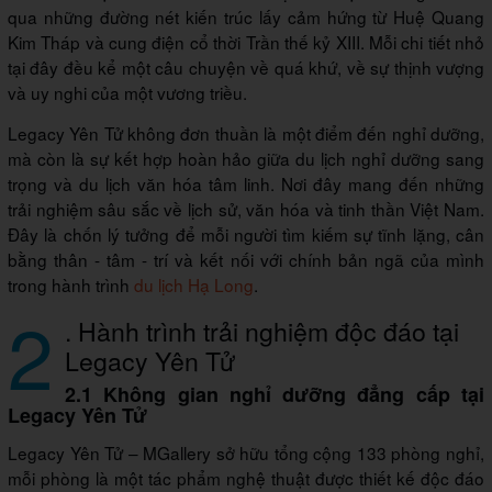
qua những đường nét kiến trúc lấy cảm hứng từ Huệ Quang
Kim Tháp và cung điện cổ thời Trần thế kỷ XIII. Mỗi chi tiết nhỏ
tại đây đều kể một câu chuyện về quá khứ, về sự thịnh vượng
và uy nghi của một vương triều.
Legacy Yên Tử không đơn thuần là một điểm đến nghỉ dưỡng,
mà còn là sự kết hợp hoàn hảo giữa du lịch nghỉ dưỡng sang
trọng và du lịch văn hóa tâm linh. Nơi đây mang đến những
trải nghiệm sâu sắc về lịch sử, văn hóa và tinh thần Việt Nam.
Đây là chốn lý tưởng để mỗi người tìm kiếm sự tĩnh lặng, cân
bằng thân - tâm - trí và kết nối với chính bản ngã của mình
trong hành trình
du lịch Hạ Long
.
2
. Hành trình trải nghiệm độc đáo tại
Legacy Yên Tử
2.1 Không gian nghỉ dưỡng đẳng cấp tại
Legacy Yên Tử
Legacy Yên Tử – MGallery sở hữu tổng cộng 133 phòng nghỉ,
mỗi phòng là một tác phẩm nghệ thuật được thiết kế độc đáo