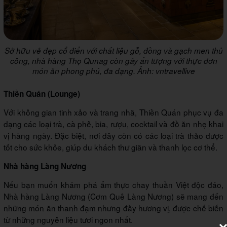
Sở hữu vẻ đẹp cổ điển với chất liệu gỗ, đồng và gạch men thủ
công, nhà hàng Thọ Qunag còn gây ấn tượng với thực đơn
món ăn phong phú, đa dạng. Ảnh: vntravellive
Thiền Quán (Lounge)
Với không gian tinh xảo và trang nhã, Thiền Quán phục vụ đa
dạng các loại trà, cà phê, bia, rượu, cocktail và đồ ăn nhẹ khai
vị hàng ngày. Đặc biệt, nơi đây còn có các loại trà thảo dược
tốt cho sức khỏe, giúp du khách thư giãn và thanh lọc cơ thể.
Nhà hàng Làng Nương
Nếu bạn muốn khám phá ẩm thực chay thuần Việt độc đáo,
Nhà hàng Làng Nương (Cơm Quê Làng Nương) sẽ mang đến
những món ăn thanh đạm nhưng đầy hương vị, được chế biến
từ những nguyên liệu tươi ngon nhất.