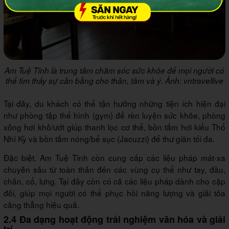
Am Tuệ Tĩnh là trung tâm chăm sóc sức khỏe để mọi người có
thể tìm thấy sự cân bằng cho thân, tâm và ý. Ảnh: vntravellive
Tại đây, du khách có thể tận hưởng những tiện ích hiện đại
như phòng tập thể hình (gym) để rèn luyện sức khỏe, phòng
xông hơi khô/ướt giúp thanh lọc cơ thể, bồn tắm hơi kiểu Thổ
Nhĩ Kỳ và bồn tắm nóng/bể sục (Jacuzzi) để thư giãn tối đa.
Đặc biệt, Am Tuệ Tĩnh còn cung cấp các liệu pháp mát-xa
chuyên sâu từ toàn thân đến các vùng cụ thể như tay, đầu,
chân, cổ, lưng. Tại đây còn có cả các liệu pháp dành cho cặp
đôi, giúp mọi người có thể phục hồi năng lượng và giải tỏa
căng thẳng hiệu quả.
2.4 Đa dạng hoạt động trải nghiệm văn hóa và giải
trí