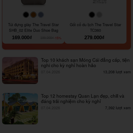
#000000
#964B00
#647290
#000000
#a9a9a9
Túi đựng giày The Travel Star
Gối cổ du lịch The Travel Star
SHB_02 Elite Duo Shoe Bag
TC360
169.000₫
279.000₫
-15%
199.000₫
Top 10 khách sạn Móng Cái đẳng cấp, tiện
nghi cho kỳ nghỉ hoàn hảo
07.04.2026
13,208 lượt xem
Top 12 homestay Quan Lạn đẹp, chill và
đáng trải nghiệm cho kỳ nghỉ
07.04.2026
7,392 lượt xem