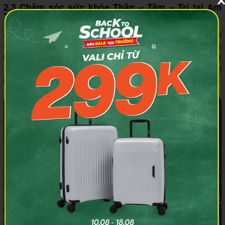
2.3 Chăm sóc sức khỏe Thân – Tâm – Trí tại Am
Tuệ Tĩnh
Am Tuệ Tĩnh là trung tâm chăm sóc sức khỏe rộng 2.240m² tại
Legacy Yên Tử. Đây là nơi du khách có thể tìm thấy sự cân
bằng cho thân, tâm và ý. Lấy tên đại danh y - thiền sư Tuệ
Tĩnh, Am Tuệ Tĩnh chuyên về tắm thảo dược, các liệu pháp trị
liệu và tư vấn chăm sóc sức khỏe toàn diện.