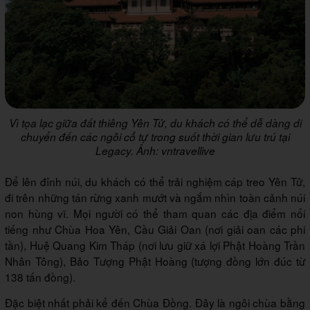
Vì tọa lạc giữa đất thiêng Yên Tử, du khách có thể dễ dàng di
chuyển đến các ngôi cổ tự trong suốt thời gian lưu trú tại
Legacy. Ảnh: vntravellive
Để lên đỉnh núi, du khách có thể trải nghiệm cáp treo Yên Tử,
đi trên những tán rừng xanh mướt và ngắm nhìn toàn cảnh núi
non hùng vĩ. Mọi người có thể tham quan các địa điểm nổi
tiếng như Chùa Hoa Yên, Cầu Giải Oan (nơi giải oan các phi
tần), Huệ Quang Kim Tháp (nơi lưu giữ xá lợi Phật Hoàng Trần
Nhân Tông), Bảo Tượng Phật Hoàng (tượng đồng lớn đúc từ
138 tấn đồng).
Đặc biệt nhất phải kể đến Chùa Đồng. Đây là ngôi chùa bằng