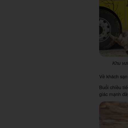
Khu vườ
Về khách sạn 
Buổi chiều ti
giác mạnh đầy