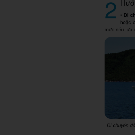
2
Hướ
•
Di c
hoặc 
mức nếu lựa 
Di chuyển đế