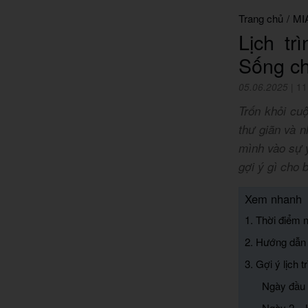
Trang chủ
/
MI
Lịch t
Sống ch
05.06.2025
|
11
Trốn khỏi cu
thư giãn và n
mình vào sự 
gợi ý gì cho 
Xem nhanh
1. Thời điểm 
2. Hướng dẫn
3. Gợi ý lịch
Ngày đầu 
Ngày 2 – 