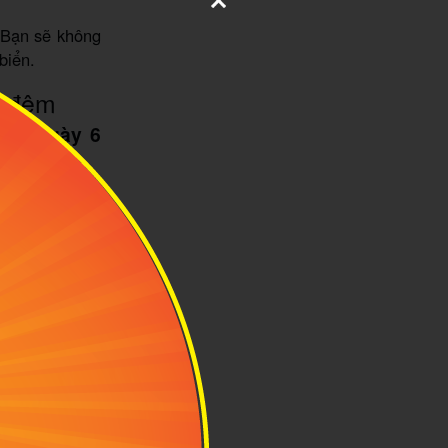
. Bạn sẽ không
biển.
6 đêm
c
7 ngày 6
ân viên khách
.
tham quan các
nghỉ ngơi tại
nghiệm các trò
 các hoạt động