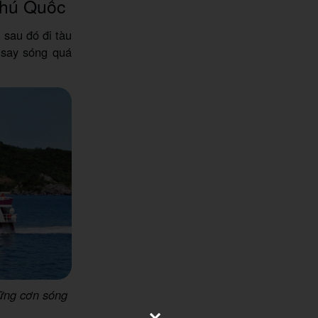
Phú Quốc
sau đó đi tàu
 say sóng quá
hững cơn sóng