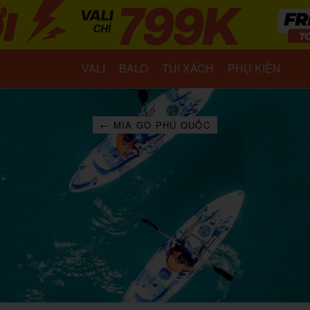
VALI
BALO
TÚI XÁCH
PHỤ KIỆN
← MIA GO PHÚ QUỐC