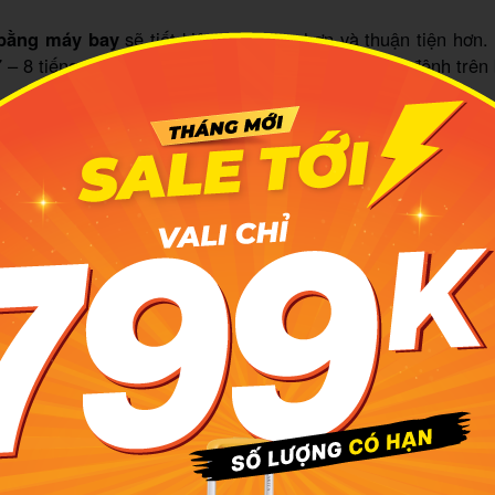
 bằng máy bay
sẽ tiết kiệm thời gian hơn và thuận tiện hơn
7 – 8 tiếng đồng hồ sau đó mất thêm vài tiếng lênh đênh trên 
ý lịch trình khám phá Phú Quốc 7 ngày 
Ngày đầu tiên của
lịch trình khám phá Phú Quố
 Nghỉ ngơi tại khách sạn
tại Thành phố Hồ Chí Minh đáp Phú Quốc là tầm 13h30, nh
úng ta tại sân bay và đưa về khách sạn làm thủ tục check-in
húng ta sẽ ở tại VinOasis để tận hưởng kỳ nghỉ dưỡng và 
ịch nổi tiếng thuộc hệ thống Vinpearl.
 làm xong thủ tục nhận phòng thì chúng ta sẽ có thời gian 
ẽ xuống khuôn viên của VinOasis thư giản tại hồ bơi và trải 
ại công viên nước. Ngoài ra, bạn có thể tắm biển và tham gia
i bãi biển riêng của khách sạn.