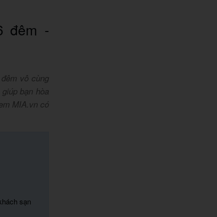
6 đêm -
6 đêm vô cùng
i giúp bạn hòa
xem MIA.vn có
 khách sạn