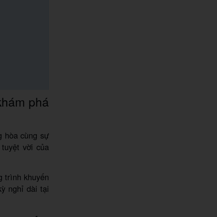
 khám phá
g hòa cùng sự
tuyệt vời của
 trình khuyến
 nghỉ dài tại