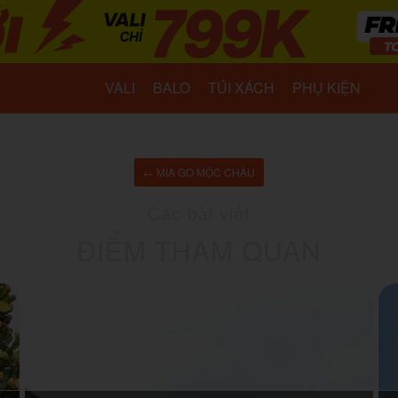
VALI
BALO
TÚI XÁCH
PHỤ KIỆN
← MIA GO MỘC CHÂU
Các bài viết
ĐIỂM THAM QUAN