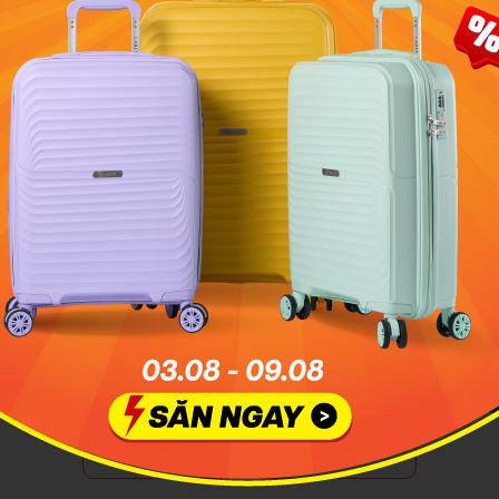
m
Chinh phục cầu kính Mộc Châu (cầu Bạch Long)
cực hot
Xem thêm 54 bài viết