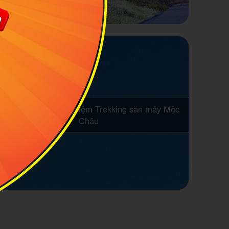
Khám phá và trải nghiệm Trekking săn mây Mộc
Châu