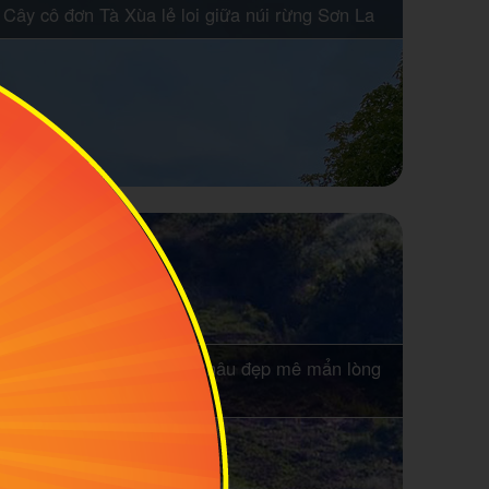
Cây cô đơn Tà Xùa lẻ loi giữa núi rừng Sơn La
10 địa điểm du lịch Mộc Châu đẹp mê mẩn lòng
người