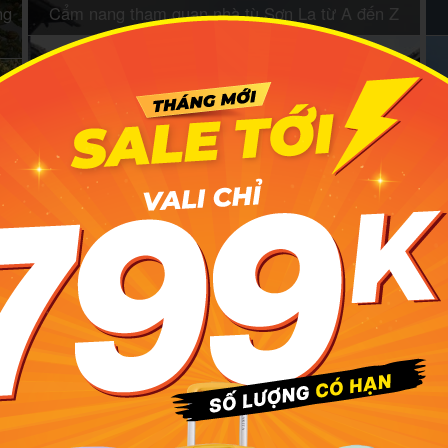
ng
Cẩm nang tham quan nhà tù Sơn La từ A đến Z
Ghé chợ đêm Mộc Châu thưởng thức văn hóa, ẩm
thực vùng cao