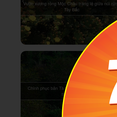
Vườn xương rồng Mộc Châu tráng lệ giữa núi rừ
Tây Bắc
Chinh phục bản Tà Số Mộc Châu hoang sơ và
thanh bình