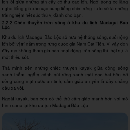
len lỏi giữa những tán cây cổ thụ cao lớn. Ngồi trong xe lắng
nghe tiếng gió xào xạc cùng tiếng chim rừng líu lo sẽ là những
trải nghiệm hết sức thú vị dành cho bạn.
2.2.2 Chèo thuyền trên sông ở khu du lịch Madagui Bảo
Lộc
Khu du lịch Madagui Bảo Lộc sở hữu hệ thống sông, suối rộng
lớn bởi vị trí nằm trong rừng quốc gia Nam Cát Tiên. Vì vậy đến
đây mà không tham gia các hoạt động trên sông thì thật sự là
một thiếu sót.
Thả mình trên những chiếc thuyền kayak giữa dòng sông
xanh thẳm, ngắm cảnh núi rừng xanh mát dọc hai bên bờ
sông cùng mặt nước an tĩnh, cảm giác an yên là đây chẳng
đâu xa vời.
Ngoài kayak, bạn còn có thể thử cảm giác mạnh hơn với mô
hình cano tại khu du lịch Madagui Bảo Lộc