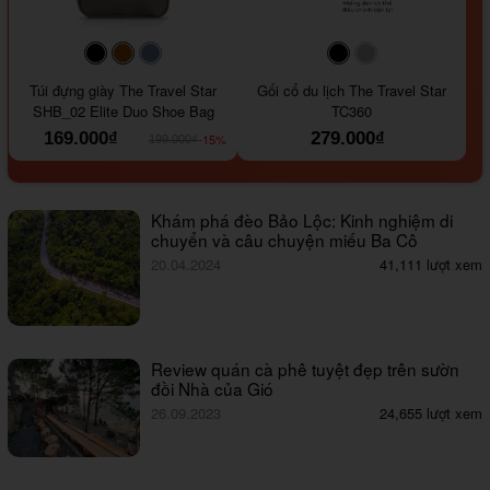
#000000
#964B00
#647290
#000000
#a9a9a9
Túi đựng giày The Travel Star
Gối cổ du lịch The Travel Star
SHB_02 Elite Duo Shoe Bag
TC360
169.000₫
279.000₫
-15%
199.000₫
Khám phá đèo Bảo Lộc: Kinh nghiệm di
chuyển và câu chuyện miếu Ba Cô
20.04.2024
41,111 lượt xem
Review quán cà phê tuyệt đẹp trên sườn
đồi Nhà của Gió
26.09.2023
24,655 lượt xem