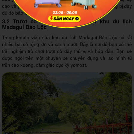
cao và yếu tim. Khi tham gia trò chơi bạn sẽ được trang bị đầy
đủ đồ bảo hộ.
3.2 Trượt cỏ - trò chơi thú vị tại khu du lịch
Madagui Bảo Lộc
Trong khuôn viên của khu du lịch Madagui Bảo Lộc có rất
nhiều bãi cỏ rộng lớn và xanh mướt. Đây là nơi để bạn có thể
trải nghiệm trò chơi trượt cỏ đầy thú vị và hấp dẫn. Bạn sẽ
được ngồi trên một chuyến xe chuyên dụng và lao mình từ
trên cao xuống, cảm giác cực kỳ yomost.