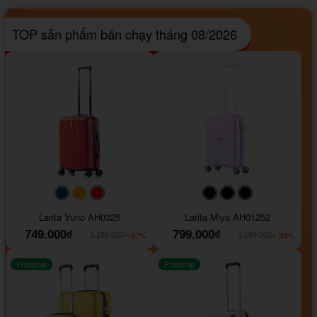
TOP sản phẩm bán chạy tháng 08/2026
#093f69
#ffa500
#FF0000
#000000
#000000
#000000
Larita Yuno AH0325
Larita Miyo AH01252
749.000₫
799.000₫
-37%
-33%
1.189.000₫
1.199.000₫
Freeship
Freeship