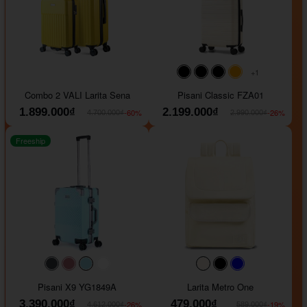
+1
#000000
#000000
#000000
#ffa500
Combo 2 VALI Larita Sena
Pisani Classic FZA01
1.899.000₫
2.199.000₫
-60%
-26%
4.700.000₫
2.990.000₫
Freeship
#40454a
#b76e79
#9ad8e7
#ffffff
#faf0e6
#000000
#0000FF
Pisani X9 YG1849A
Larita Metro One
3.390.000₫
479.000₫
-26%
-19%
4.612.000₫
589.000₫