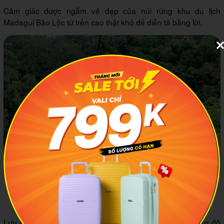
Cảm giác được ngắm vẻ đẹp của núi rừng khu du lịch
Madagui Bảo Lộc từ trên cao thật khó để diễn tả bằng lời.
Hóa thân thành những cô, cậu bé rừng xanh đu dây qua
những cánh rừng bạt ngàn
Lưu ý: trò chơi này không dành cho hội những người sợ độ