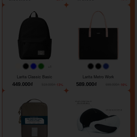
+1
#faf0e6
#000000
#0000FF
#008000
#000000
#000000
#1e35a5
Larita Classic Basic
Larita Metro Work
449.000₫
589.000₫
-13%
-16%
519.000₫
699.000₫