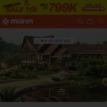
← MIA GO BẢO LỘC