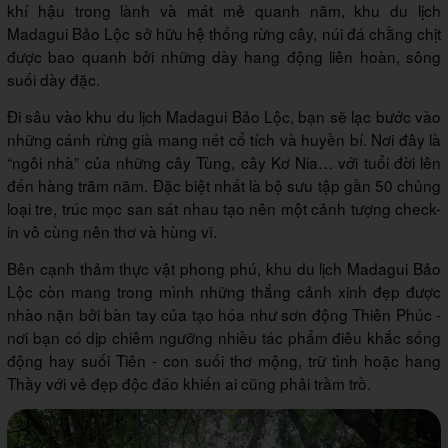
khí hậu trong lành và mát mẻ quanh năm, khu du lịch
Madagui Bảo Lộc sở hữu hệ thống rừng cây, núi đá chằng chịt
được bao quanh bởi những dày hang động liên hoàn, sông
suối dày đặc.
Đi sâu vào khu du lịch Madagui Bảo Lộc, bạn sẽ lạc bước vào
những cánh rừng già mang nét cổ tích và huyền bí. Nơi đây là
“ngôi nhà” của những cây Tùng, cây Kơ Nia… với tuổi đời lên
đến hàng trăm năm. Đặc biệt nhất là bộ sưu tập gần 50 chủng
loại tre, trúc mọc san sát nhau tạo nên một cảnh tượng check-
in vô cùng nên thơ và hùng vĩ.
Bên cạnh thảm thực vật phong phú, khu du lịch Madagui Bảo
Lộc còn mang trong mình những thắng cảnh xinh đẹp được
nhào nặn bởi bàn tay của tạo hóa như sơn động Thiên Phúc -
nơi bạn có dịp chiêm ngưỡng nhiều tác phẩm điêu khắc sống
động hay suối Tiên - con suối thơ mộng, trữ tình hoặc hang
Thầy với vẻ đẹp độc đáo khiến ai cũng phải trầm trồ.