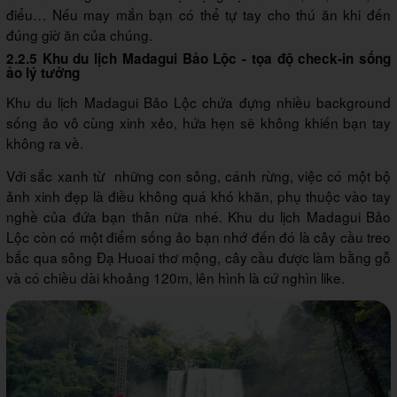
điểu… Nếu may mắn bạn có thể tự tay cho thú ăn khi đến
đúng giờ ăn của chúng.
2.2.5 Khu du lịch Madagui Bảo Lộc - tọa độ check-in sống
ảo lý tưởng
Khu du lịch Madagui Bảo Lộc chứa đựng nhiều background
sống ảo vô cùng xinh xẻo, hứa hẹn sẽ không khiến bạn tay
không ra về.
Với sắc xanh từ những con sông, cánh rừng, việc có một bộ
ảnh xinh đẹp là điều không quá khó khăn, phụ thuộc vào tay
nghề của đứa bạn thân nữa nhé. Khu du lịch Madagui Bảo
Lộc còn có một điểm sống ảo bạn nhớ đến đó là cây cầu treo
bắc qua sông Đạ Huoai thơ mộng, cây cầu được làm bằng gỗ
và có chiều dài khoảng 120m, lên hình là cứ nghìn like.