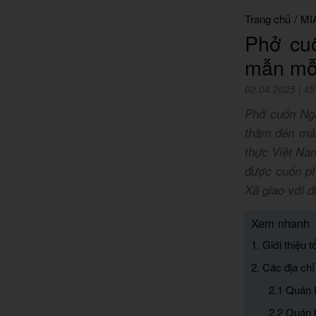
Trang chủ
/
MI
Phở cu
mẫn mỗi
02.04.2025
|
45
Phở cuốn Ngũ
thăm đến mản
thực Việt Na
được cuốn ph
Xã giao với 
Xem nhanh
1. Giới thiệu
2. Các địa ch
2.1 Quán 
2.2 Quán