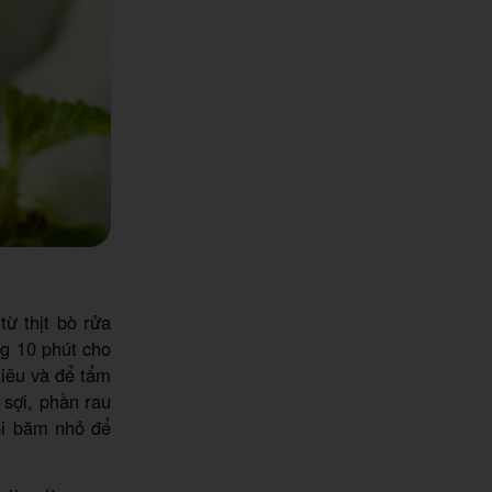
ừ thịt bò rửa
ng 10 phút cho
tiêu và để tẩm
 sợi, phần rau
rồi băm nhỏ để