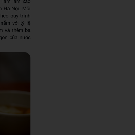
 làm làm xao
n Hà Nội. Mỗi
heo quy trình
mắm với tỷ lệ
m và thêm ba
ngon của nước