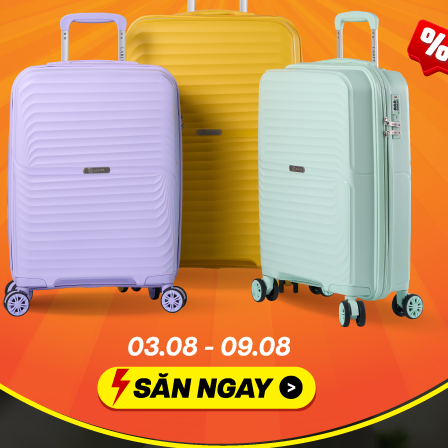
Ngũ Xã - Món ăn vàng trong làng bánh phở Hà Nội. Ảnh: ea
 các
món ăn đặc sản Hà Nội
, người dân thủ đô không thể n
cuốn. Đây là một sự kết hợp hoàn hảo đến từ vị trí món bán
n là một món ăn được ưa chuộng của nhiều người bởi sự đ
g Tên tiếng anh của nó là “Pho Rolls”. Là một trong những m
mì và phở.
 Phở cuốn Ngũ Xã cũng như tất cả các món ăn khác, đều 
yên liệu, cần kinh nghiệm của những người làm bánh phở ngo
ợc chế biến công phu vừa khẩu vị, cuốn chặt tay sao cho đẹ
m chấm chua ngọt thơm ngon đậm vị.