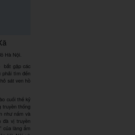
Xã
đô Hà Nội.
ó bắt gặp các
 phải tìm đến
hỏ sát ven hồ
ào cuối thế kỷ
g truyền thống
ên như nấm và
 đà vị truyền
” của làng ẩm