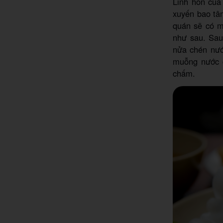
Linh hồn củ
xuyến bao tâ
quán sẽ có m
như sau. Sau
nửa chén nư
muỗng nước c
chấm.