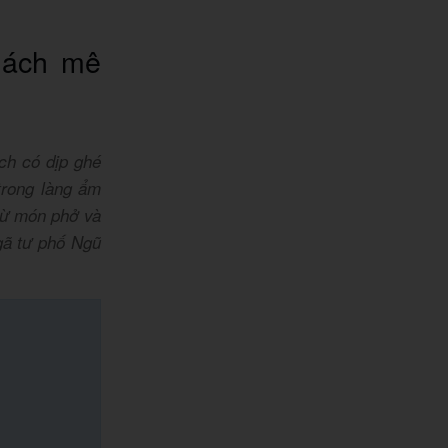
hách mê
ch có dịp ghé
trong làng ẩm
từ món phở và
gã tư phố Ngũ