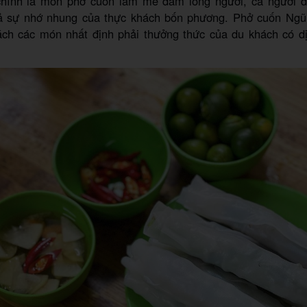
chính là món phở cuốn làm mê đắm lòng người, cả người 
ả sự nhớ nhung của thực khách bốn phương. Phở cuốn Ng
ách các món nhất định phải thưởng thức của du khách có 