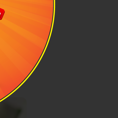
twithbeann
ào không nhắc
h cuốn và món
ơn giản và vị
ón gây sốt tại
phải có khâu
n kết hợp với
p mắt và chấm