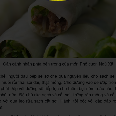
Cận cảnh nhân phía bên trong của món Phở cuốn Ngũ Xã
chế, người đầu bếp sẽ sơ chế qua nguyên liệu cho sạch sẽ t
 muối rồi thái sợi dài, thật mỏng. Cho đường vào để ướp tro
phút ướp với đường sẽ tiếp tục cho thêm bột nêm, dầu hào, 
hút nữa. Đậu hũ rửa sạch và cắt sợi, trứng rán mỏng và cắt
 với dưa leo rửa sạch cắt sợi. Hành, tỏi bóc vỏ, đập dập 
m.