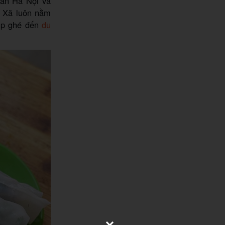
dân Hà Nội và
ũ Xã luôn nằm
dịp ghé đến
du