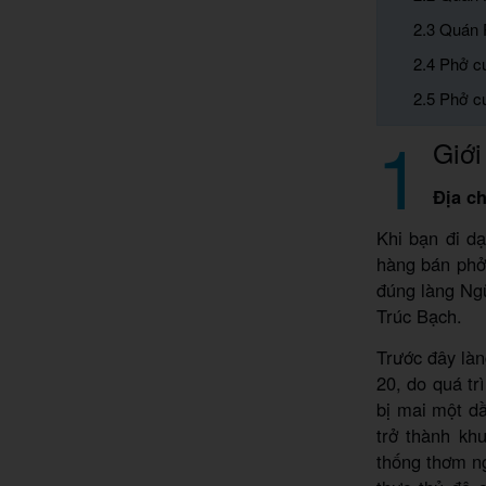
2.3 Quán
2.4 Phở c
2.5 Phở c
1
Giới
Địa ch
Khi bạn đi d
hàng bán phở
đúng làng Ng
Trúc Bạch.
Trước đây làn
20, do quá tr
bị mai một d
trở thành kh
thống thơm n