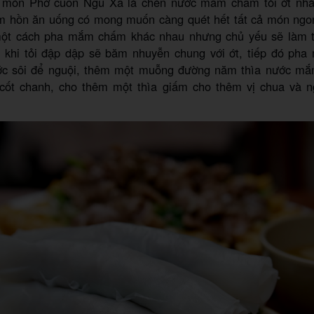
a món Phở cuốn Ngũ Xã là chén nước mắm chấm tỏi ớt nhà
m hồn ăn uống có mong muốn càng quét hết tất cả món ngo
ột cách pha mắm chấm khác nhau nhưng chủ yếu sẽ làm t
 khi tỏi đập dập sẽ băm nhuyễn chung với ớt, tiếp đó pha 
ớc sôi để nguội, thêm một muỗng đường năm thìa nước mắ
ốt chanh, cho thêm một thìa giấm cho thêm vị chua và 