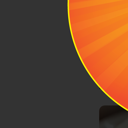
Phở cuốn 
Trong vô vàn
đến món phở 
phở. Phở cuố
ngon rất riên
Mỹ sau bánh 
Đối với món
chuẩn bị ngu
phần nhân đư
cùng chén mắ