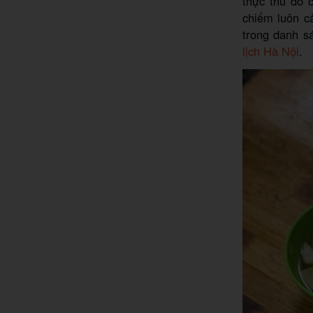
thực thủ đô 
chiếm luôn c
trong danh s
lịch Hà Nội
.