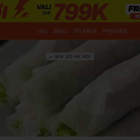
VALI
BALO
TÚI XÁCH
PHỤ KIỆN
← MIA GO HÀ NỘI