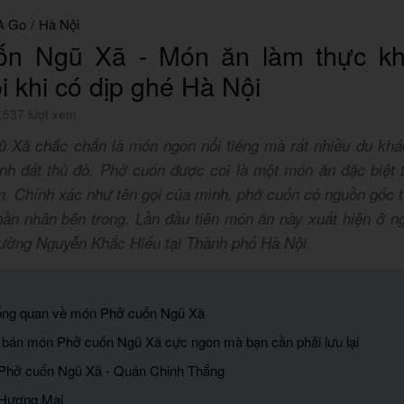
A Go
/
Hà Nội
ốn Ngũ Xã - Món ăn làm thực k
 khi có dịp ghé Hà Nội
,537 lượt xem
 Xã chắc chắn là món ngon nổi tiếng mà rất nhiều du khá
h đất thủ đô. Phở cuốn được coi là một món ăn đặc biệt 
m. Chính xác như tên gọi của mình, phở cuốn có nguồn gốc 
ần nhân bên trong. Lần đầu tiên món ăn này xuất hiện ở n
đường Nguyễn Khắc Hiếu tại Thành phố Hà Nội
 tổng quan về món Phở cuốn Ngũ Xã
ỉ bán món Phở cuốn Ngũ Xã cực ngon mà bạn cần phải lưu lại
Phở cuốn Ngũ Xã - Quán Chinh Thắng
 Hương Mai