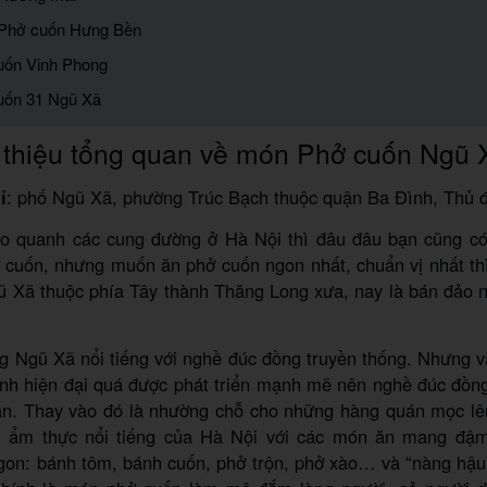
 Phở cuốn Hưng Bền
uốn Vinh Phong
uốn 31 Ngũ Xã
 thiệu tổng quan về món Phở cuốn Ngũ 
ỉ
: phố Ngũ Xã, phường Trúc Bạch thuộc quận Ba Đình, Thủ 
ạo quanh các cung đường ở Hà Nội thì đâu đâu bạn cũng c
 cuốn, nhưng muốn ăn phở cuốn ngon nhất, chuẩn vị nhất thì
ũ Xã thuộc phía Tây thành Thăng Long xưa, nay là bán đảo n
g Ngũ Xã nổi tiếng với nghề đúc đồng truyền thống. Nhưng v
ình hiện đại quá được phát triển mạnh mẽ nên nghề đúc đồn
ần. Thay vào đó là nhường chỗ cho những hàng quán mọc l
u ẩm thực nổi tiếng của Hà Nội với các món ăn mang đậm
gon: bánh tôm, bánh cuốn, phở trộn, phở xào… và “nàng hậu