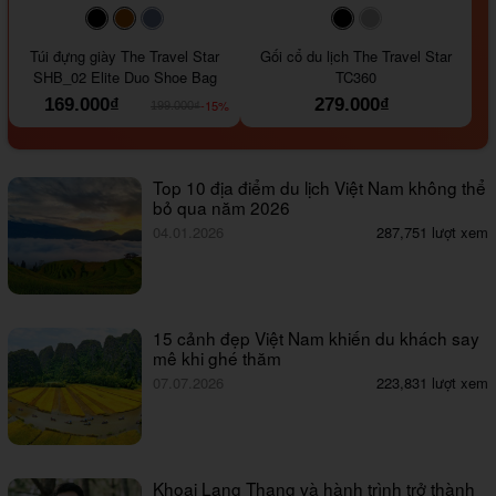
#000000
#964B00
#647290
#000000
#a9a9a9
Túi đựng giày The Travel Star
Gối cổ du lịch The Travel Star
SHB_02 Elite Duo Shoe Bag
TC360
169.000₫
279.000₫
-15%
199.000₫
Top 10 địa điểm du lịch Việt Nam không thể
bỏ qua năm 2026
04.01.2026
287,751 lượt xem
15 cảnh đẹp Việt Nam khiến du khách say
mê khi ghé thăm
07.07.2026
223,831 lượt xem
Khoai Lang Thang và hành trình trở thành