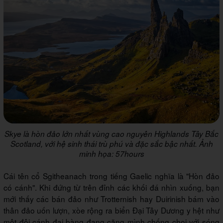
Skye là hòn đảo lớn nhất vùng cao nguyên Highlands Tây Bắc
Scotland, với hệ sinh thái trù phú và đặc sắc bậc nhất. Ảnh
minh họa: 57hours
Cái tên cổ Sgitheanach trong tiếng Gaelic nghĩa là "Hòn đảo
có cánh". Khi đứng từ trên đỉnh các khối đá nhìn xuống, bạn
mới thấy các bán đảo như Trotternish hay Duirinish bám vào
thân đảo uốn lượn, xòe rộng ra biển Đại Tây Dương y hệt như
một đôi cánh đại bàng đang căng mình chống chọi với sóng