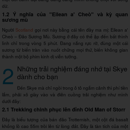
dữ.
1.2 Ý nghĩa của "Eilean a' Cheò" và kỳ quan
sương mù
Người
Scotland
gọi nơi này bằng cái tên đầy ma mị: Eilean a'
Cheò – Đảo Sương Mù. Sương ở đây có thể ập đến bất thình
lình chỉ trong vòng 5 phút. Đang nắng rực rỡ, đùng một cái
sương từ biển tràn vào nuốt chửng mọi thứ, biến không gian
thành một bộ phim kinh dị viễn tưởng.
2
Những trải nghiệm đáng nhớ tại Skye
dành cho bạn
Đến Skye mà chỉ ngồi trong ô tô ngắm cảnh thì phí tiền
lắm, phải xỏ giày vào và điên cuồng trải nghiệm như mình
dưới đây:
2.1 Trekking chinh phục lên đỉnh Old Man of Storr
Đây là biểu tượng của bán đảo Trotternish, một cột đá basalt
khổng lồ cao 55m trồi lên từ lòng đất. Đây là tàn tích của một