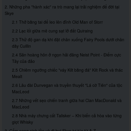
2. Những pha "hành xác" ra trò mang lại trải nghiệm để đời tại
Skye
2.1 Thở bằng tai để leo lên đỉnh Old Man of Storr
2.2 Lạc lối giữa mê cung sạt lở đất Quiraing
2.3 Thử độ gan dạ khi đặt chân xuống Fairy Pools dưới chân
dãy Cuillin
2.4 Săn hoàng hôn ở ngọn hải đăng Neist Point - Điểm cực
Tây của đảo
2.5 Chiêm ngưỡng chiếc "váy Kilt bằng đá" Kilt Rock và thác
Mealt
2.6 Lâu đài Dunvegan và truyền thuyết "Lá cờ Tiên" của tộc
MacLeod
2.7 Những vết sẹo chiến tranh giữa hai Clan MacDonald và
MacLeod
2.8 Nhà máy chưng cất Talisker – Khi biển cả hòa vào từng
giọt Whisky
3. Cẩm nang sinh tồn và đi bụi Skye tự túc từ A-Z