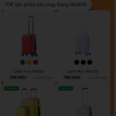
TOP sản phẩm bán chạy tháng 08/2026
#093f69
#ffa500
#FF0000
#000000
#000000
#000000
Larita Yuno AH0325
Larita Miyo AH01252
749.000₫
799.000₫
-37%
-33%
1.189.000₫
1.199.000₫
Freeship
Freeship