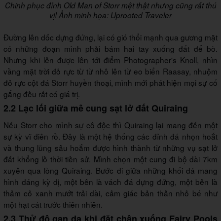
Chinh phục đỉnh Old Man of Storr mệt thật nhưng cũng rất thú
vị! Ảnh minh họa: Uprooted Traveler
Đường lên dốc dựng đứng, lại có gió thổi mạnh qua gương mặt
có những đoạn mình phải bám hai tay xuống đất để bò.
Nhưng khi lên được lên tới điểm Photographer's Knoll, nhìn
vầng mặt trời đỏ rực từ từ nhô lên từ eo biển Raasay, nhuộm
đỏ rực cột đá Storr huyền thoại, mình mới phát hiện mọi sự cố
gắng đều rất có giá trị.
2.2 Lạc lối giữa mê cung sạt lở đất Quiraing
Nếu Storr cho mình sự cô độc thì Quiraing lại mang đến một
sự kỳ vĩ điên rồ. Đây là một hệ thống các đỉnh đá nhọn hoắt
và thung lũng sâu hoắm được hình thành từ những vụ sạt lở
đất khổng lồ thời tiền sử. Mình chọn một cung đi bộ dài 7km
xuyên qua lòng Quiraing. Bước đi giữa những khối đá mang
hình dáng kỳ dị, một bên là vách đá dựng đứng, một bên là
thảm cỏ xanh mướt trải dài, cảm giác bản thân nhỏ bé như
một hạt cát trước thiên nhiên.
2.3 Thử độ gan dạ khi đặt chân xuống Fairy Pools