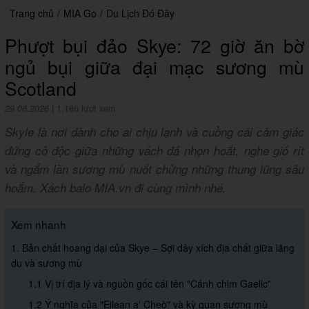
Trang chủ
/
MIA Go
/
Du Lịch Đó Đây
Phượt bụi đảo Skye: 72 giờ ăn bờ
ngủ bụi giữa đại mạc sương mù
Scotland
29.06.2026
|
1,186 lượt xem
Skyle là nơi dành cho ai chịu lạnh và cuồng cái cảm giác
đứng cô độc giữa những vách đá nhọn hoắt, nghe gió rít
và ngắm làn sương mù nuốt chửng những thung lũng sâu
hoắm. Xách balo MIA.vn đi cùng mình nhé.
Xem nhanh
1. Bản chất hoang dại của Skye – Sợi dây xích địa chất giữa lãng
du và sương mù
1.1 Vị trí địa lý và nguồn gốc cái tên "Cánh chim Gaelic"
1.2 Ý nghĩa của "Eilean a' Cheò" và kỳ quan sương mù