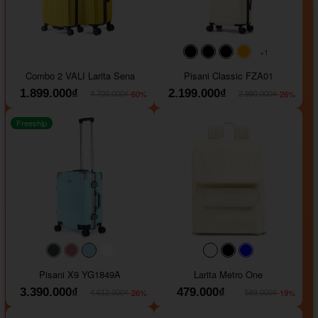
+1
#000000
#000000
#000000
#ffa500
Combo 2 VALI Larita Sena
Pisani Classic FZA01
1.899.000₫
2.199.000₫
-60%
-26%
4.700.000₫
2.990.000₫
Freeship
#40454a
#b76e79
#9ad8e7
#ffffff
#faf0e6
#000000
#0000FF
Pisani X9 YG1849A
Larita Metro One
3.390.000₫
479.000₫
-26%
-19%
4.612.000₫
589.000₫