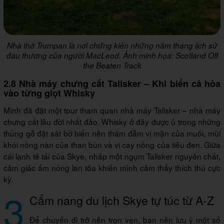
Nhà thờ Trumpan là nơi chứng kiến những năm tháng lịch sử
đau thương của người MacLeod. Ảnh minh họa: Scotland Off
the Beaten Track
2.8 Nhà máy chưng cất Talisker – Khi biển cả hòa
vào từng giọt Whisky
Mình đã đặt một tour tham quan nhà máy Talisker – nhà máy
chưng cất lâu đời nhất đảo. Whisky ở đây được ủ trong những
thùng gỗ đặt sát bờ biển nên thấm đẫm vị mặn của muối, mùi
khói nồng nàn của than bùn và vị cay nồng của tiêu đen. Giữa
cái lạnh tê tái của Skye, nhấp một ngụm Talisker nguyên chất,
cảm giác ấm nóng lan tỏa khiến mình cảm thấy thích thú cực
kỳ.
3
Cẩm nang du lịch Skye tự túc từ A-Z
Để chuyến đi trở nên trọn vẹn, bạn nên lưu ý một số