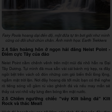
Fairy Pools hoang dại đến độ, một đứa tự tin bơi giỏi như mình
cũng có đôi chút chùn chân. Ảnh minh họa: Earth Trekkers
2.4 Săn hoàng hôn ở ngọn hải đăng Neist Point -
Điểm cực Tây của đảo
Neist Point nằm chênh vênh trên một mũi đá nhô hẳn ra Đại
Tây Dương. Tụi mình đã mua sẵn vài cái bánh mỳ kẹp, ra đây
ngồi bệt trên vách cỏ đón những cơn gió biển thổi lồng lộng,
ngắm mặt trời lặn. Nơi đây hoang dã tới mức bạn có thể nghe
rõ tiếng sóng vỗ gầm rú vào ghềnh đá và nếu may mắn sẽ
thấy cá voi nhô vây lưng đen bóng lên mặt nước.
2.5 Chiêm ngưỡng chiếc "váy Kilt bằng đá" Kilt
Rock và thác Mealt
Vách đá basalt này cao tới 90m, các rãnh đá dọc xếp đều tăm