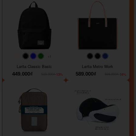
+1
#faf0e6
#000000
#0000FF
#008000
#000000
#000000
#1e35a5
Larita Classic Basic
Larita Metro Work
449.000₫
589.000₫
-13%
-16%
519.000₫
699.000₫