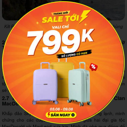
Kilt Rock khiến mình ấn tượng với vẻ đẹp hoang dại và hùng
vĩ. Ảnh minh họa: Hidden Scotland
2.6 Lâu đài Dunvegan và truyền thuyết "Lá cờ
Tiên" của tộc MacLeod
Dunvegan là lâu đài có người ở liên tục lâu đời nhất Scotland,
hơn 800 năm, và là tổng hành dinh của dòng họ MacLeod.
Vào đây, mình được ngắm lá cờ Tiên (Fairy Flag) bằng lụa
rách bươm theo thời gian. Nghe hướng dẫn viên kể, mỗi khi
tộc MacLeod lâm nguy, chỉ cần vẫy lá cờ này là các nàng tiên
sẽ hiển linh bảo vệ.
2.7 Những vết sẹo chiến tranh giữa hai Clan
MacDonald và MacLeod
Khắp đảo Skye là những tàn tích đổ nát hoang lạnh, minh
chứng cho các cuộc chiến đẫm máu giữa hai đại gia tộc
MacDonald và MacLeod xưa kia. Mình đã ghé qua đống đổ