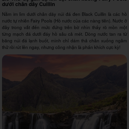
dưới chân dãy Cuillin
Nằm im lìm dưới chân dãy núi đá đen Black Cuillin là các hồ
nước tự nhiên Fairy Pools (Hồ nước của các nàng tiên). Nước ở
đây trong vắt đến mức đứng trên bờ nhìn thấy rõ mồn một
từng mạch đá dưới đáy hồ sâu cả mét. Dòng nước tan ra từ
băng núi đá lạnh buốt, mình chỉ dám thả chân xuống ngâm
thử rồi rút lên ngay, nhưng công nhận là phấn khích cực kỳ!