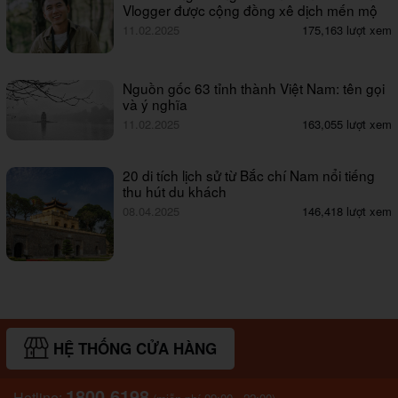
Vlogger được cộng đồng xê dịch mến mộ
11.02.2025
175,163 lượt xem
Nguồn gốc 63 tỉnh thành Việt Nam: tên gọi
và ý nghĩa
11.02.2025
163,055 lượt xem
20 di tích lịch sử từ Bắc chí Nam nổi tiếng
thu hút du khách
08.04.2025
146,418 lượt xem
HỆ THỐNG CỬA HÀNG
1800.6198
Hotline: