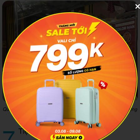
Quầy đồ ăn đầy ụ các loại toppinh của Quán cơm cây Phượng
Ảnh: Foody
7
Tiệm cơm A Dũng