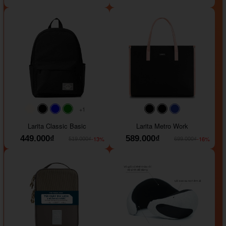
+1
#faf0e6
#000000
#0000FF
#008000
#000000
#000000
#1e35a5
Larita Classic Basic
Larita Metro Work
449.000₫
589.000₫
-13%
-16%
519.000₫
699.000₫