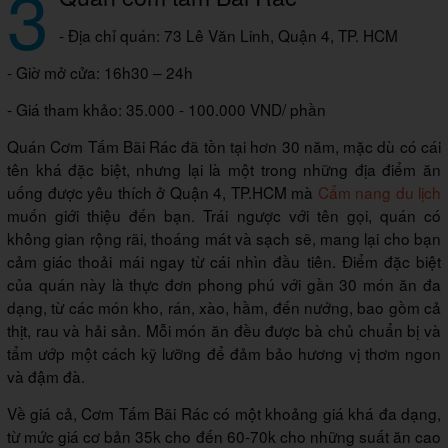
3
- Địa chỉ quán: 73 Lê Văn Linh, Quận 4, TP. HCM
- Giờ mở cửa: 16h30 – 24h
- Giá tham khảo: 35.000 - 100.000 VND/ phần
Quán Cơm Tấm Bãi Rác đã tồn tại hơn 30 năm, mặc dù có cái
tên khá đặc biệt, nhưng lại là một trong những địa điểm ăn
uống được yêu thích ở Quận 4, TP.HCM mà
Cẩm nang du lịch
muốn giới thiệu đến bạn. Trái ngược với tên gọi, quán có
không gian rộng rãi, thoáng mát và sạch sẽ, mang lại cho bạn
cảm giác thoải mái ngay từ cái nhìn đầu tiên. Điểm đặc biệt
của quán này là thực đơn phong phú với gần 30 món ăn đa
dạng, từ các món kho, rán, xào, hầm, đến nướng, bao gồm cả
thịt, rau và hải sản. Mỗi món ăn đều được bà chủ chuẩn bị và
tẩm ướp một cách kỹ lưỡng để đảm bảo hương vị thơm ngon
và đậm đà.
Về giá cả, Cơm Tấm Bãi Rác có một khoảng giá khá đa dạng,
từ mức giá cơ bản 35k cho đến 60-70k cho những suất ăn cao