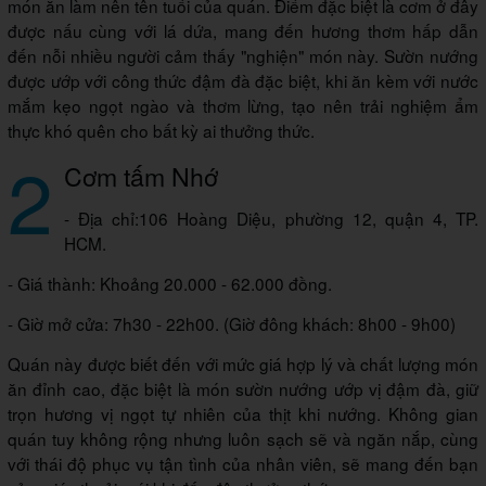
món ăn làm nên tên tuổi của quán. Điểm đặc biệt là cơm ở đây
được nấu cùng với lá dứa, mang đến hương thơm hấp dẫn
đến nỗi nhiều người cảm thấy "nghiện" món này. Sườn nướng
được ướp với công thức đậm đà đặc biệt, khi ăn kèm với nước
mắm kẹo ngọt ngào và thơm lừng, tạo nên trải nghiệm ẩm
thực khó quên cho bất kỳ ai thưởng thức.
2
Cơm tấm Nhớ
- Địa chỉ:106 Hoàng Diệu, phường 12, quận 4, TP.
HCM.
- Giá thành: Khoảng 20.000 - 62.000 đồng.
- Giờ mở cửa: 7h30 - 22h00. (Giờ đông khách: 8h00 - 9h00)
Quán này được biết đến với mức giá hợp lý và chất lượng món
ăn đỉnh cao, đặc biệt là món sườn nướng ướp vị đậm đà, giữ
trọn hương vị ngọt tự nhiên của thịt khi nướng. Không gian
quán tuy không rộng nhưng luôn sạch sẽ và ngăn nắp, cùng
với thái độ phục vụ tận tình của nhân viên, sẽ mang đến bạn