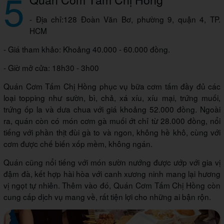
5
- Địa chỉ:128 Đoàn Văn Bơ, phường 9, quận 4, TP.
HCM
- Giá tham khảo: Khoảng 40.000 - 60.000 đồng.
- Giờ mở cửa: 18h30 - 3h00
Quán Cơm Tấm Chị Hồng phục vụ bữa cơm tấm đầy đủ các
loại topping như sườn, bì, chả, xá xíu, xíu mại, trứng muối,
trứng ốp la và dưa chua với giá khoảng 52.000 đồng. Ngoài
ra, quán còn có món cơm gà muối ớt chỉ từ 28.000 đồng, nổi
tiếng với phần thịt đùi gà to và ngon, không hề khô, cùng với
cơm được chế biến xốp mềm, không ngán.
Quán cũng nổi tiếng với món sườn nướng được ướp với gia vị
đậm đà, kết hợp hài hòa với canh xương ninh mang lại hương
vị ngọt tự nhiên. Thêm vào đó, Quán Cơm Tấm Chị Hồng còn
cung cấp dịch vụ mang về, rất tiện lợi cho những ai bận rộn.