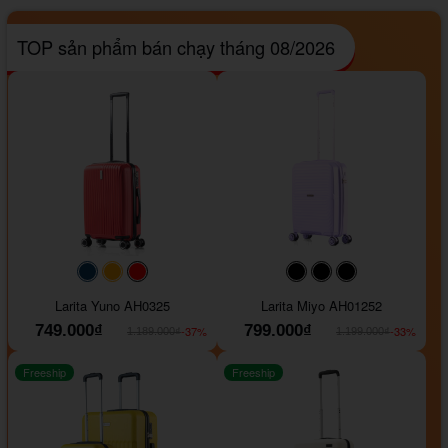
TOP sản phẩm bán chạy tháng 08/2026
#093f69
#ffa500
#FF0000
#000000
#000000
#000000
Larita Yuno AH0325
Larita Miyo AH01252
749.000₫
799.000₫
-37%
-33%
1.189.000₫
1.199.000₫
Freeship
Freeship