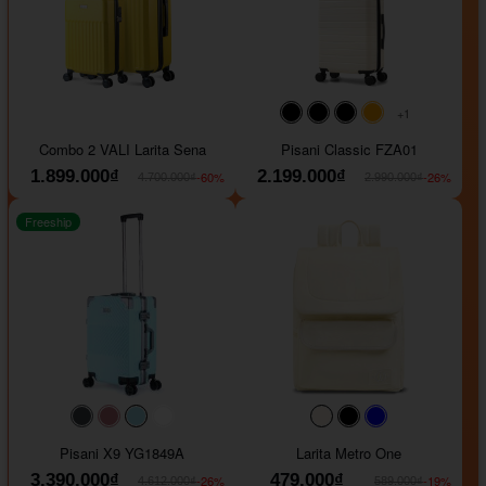
+1
#000000
#000000
#000000
#ffa500
Combo 2 VALI Larita Sena
Pisani Classic FZA01
1.899.000₫
2.199.000₫
-60%
-26%
4.700.000₫
2.990.000₫
Freeship
#40454a
#b76e79
#9ad8e7
#ffffff
#faf0e6
#000000
#0000FF
Pisani X9 YG1849A
Larita Metro One
3.390.000₫
479.000₫
-26%
-19%
4.612.000₫
589.000₫