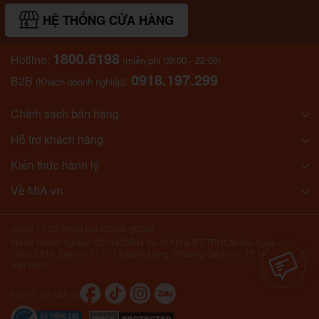
HỆ THỐNG CỬA HÀNG
1800.6198
Hotline:
(miễn phí 09:00 - 22:00)
0918.197.299
B2B
:
(Khách doanh nghiệp)
Chính sách bán hàng
Hỗ trợ khách hàng
Kiến thức hành lý
Về MIA.vn
CÔNG TY CỔ PHẦN MIA RETAIL @2026
Mã số doanh nghiệp: 0314826894 do sở KH & ĐT TP.HCM cấp ngày
10/01/2018. Địa chỉ: 117-119 Bạch Đằng, Phường Gia Định, TP. Hồ Chí Minh,
Việt Nam.
Kết nối với MIA.vn