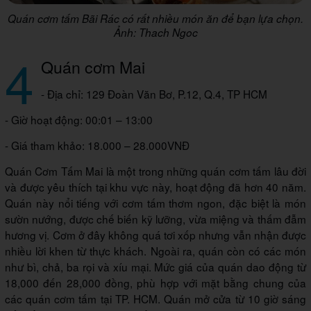
Quán cơm tấm Bãi Rác có rất nhiều món ăn để bạn lựa chọn.
Ảnh: Thach Ngoc
4
Quán cơm Mai
- Địa chỉ: 129 Đoàn Văn Bơ, P.12, Q.4, TP HCM
- Giờ hoạt động: 00:01 – 13:00
- Giá tham khảo: 18.000 – 28.000VNĐ
Quán Cơm Tấm Mai là một trong những quán cơm tấm lâu đời
và được yêu thích tại khu vực này, hoạt động đã hơn 40 năm.
Quán này nổi tiếng với cơm tấm thơm ngon, đặc biệt là món
sườn nướng, được chế biến kỹ lưỡng, vừa miệng và thấm đẫm
hương vị. Cơm ở đây không quá tơi xốp nhưng vẫn nhận được
nhiều lời khen từ thực khách. Ngoài ra, quán còn có các món
như bì, chả, ba rọi và xíu mại. Mức giá của quán dao động từ
18,000 đến 28,000 đồng, phù hợp với mặt bằng chung của
các quán cơm tấm tại TP. HCM. Quán mở cửa từ 10 giờ sáng