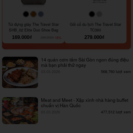
#000000
#964B00
#647290
#000000
#a9a9a9
Túi đựng giày The Travel Star
Gối cổ du lịch The Travel Star
SHB_02 Elite Duo Shoe Bag
TC360
169.000₫
279.000₫
-15%
199.000₫
14 quán cơm tấm Sài Gòn ngon đúng điệu
mà bạn phải thử ngay
03.03.2026
568,760 lượt xem
Meat and Meet - Xập xình nhà hàng buffet
chuẩn vị Hàn Quốc
03.03.2026
477,512 lượt xem