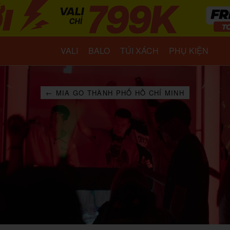
VALI
BALO
TÚI XÁCH
PHỤ KIỆN
← MIA GO THÀNH PHỐ HỒ CHÍ MINH