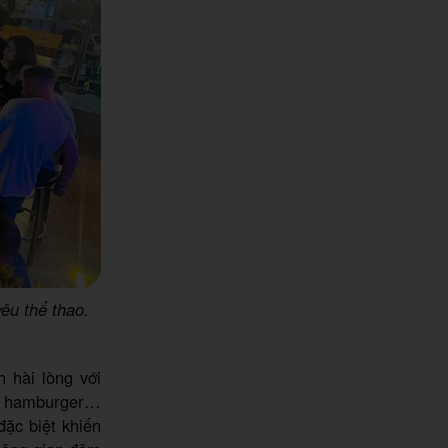
êu thể thao.
 hài lòng với
m, hamburger…
ặc biệt khiến