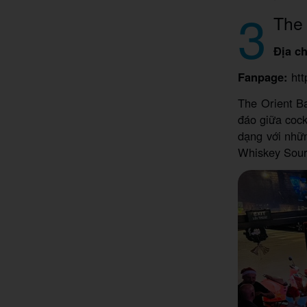
3
The 
Địa ch
Fanpage:
htt
The Orient Ba
đáo giữa cock
dạng với nhữn
Whiskey Sour