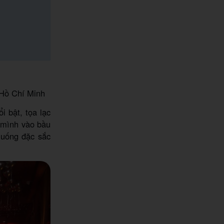
Hồ Chí Minh
 bật, tọa lạc
 mình vào bầu
ồ uống đặc sắc