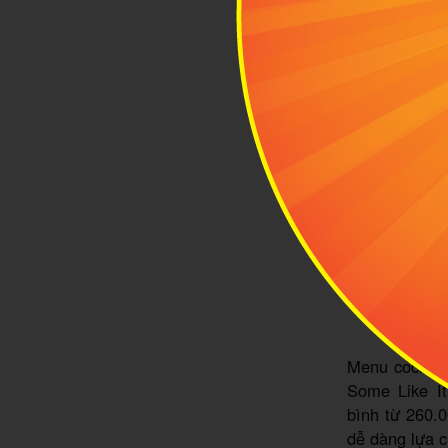
Rabbit Ho
Menu cocktai
Some Like It
bình từ 260.0
dễ dàng lựa c