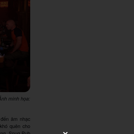
Ảnh minh họa:
g đến âm nhạc
 khó quên cho
tùng, Snug Pub