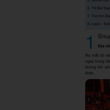
6. Thi Bar Sa
7. The Iron Ba
8. Layla – Eat
1
Snu
Địa ch
Ra mắt từ nă
ngay trung t
không khí sôi
khác.