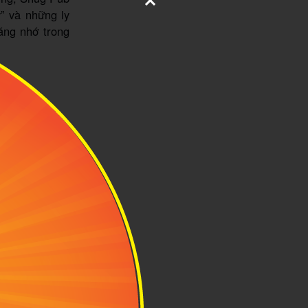
” và những ly
áng nhớ trong
ồ Chí Minh
hThanh/
 kín đáo dưới
m ấm, bí ẩn và
i thích thưởng