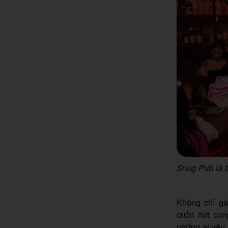
Snug Pub là 
Không chỉ gâ
cuốn hút cùn
những ai yêu 