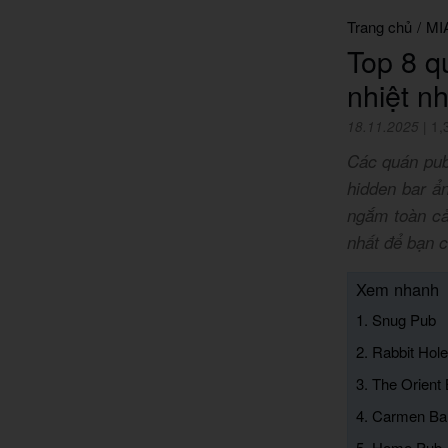
Trang chủ
/
MI
Top 8 q
nhiệt n
18.11.2025
|
1,
Các quán pub
hidden bar ẩ
ngắm toàn cả
nhất để bạn c
Xem nhanh
1. Snug Pub
2. Rabbit Hole
3. The Orient
4. Carmen Ba
5. Home Pub