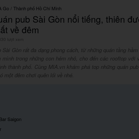
A Go
/
Thành phố Hồ Chí Minh
uán pub Sài Gòn nổi tiếng, thiên đ
hất về đêm
330 lượt xem
 Sài Gòn rất đa dạng phong cách, từ những quán tầng hầm 
n mình trong những con hẻm nhỏ, cho đến các rooftop với 
nh thành phố. Cùng MIA.vn khám phá top những quán pub
ó một đêm chơi quên lối về nhé.
 Bar Saigon
r