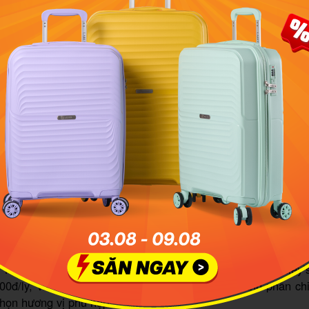
le là quán pub quen thuộc của nhiều khách nước ngoài. Ảnh
RabbitHoleIrishSportsBarSaigonBinhThanh
l của Rabbit Hole được đánh giá cao với những cái tên đầy 
 Hot, Norwegian Wood, 5-Dollar-Milkshake, Mary Shelley
00đ/ly, và đặc biệt mỗi món đều được ghi rõ thành phần chi
họn hương vị phù hợp.