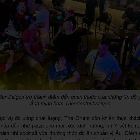
Bar Saigon trở thành điểm đến quen thuộc của những tín đồ y
Ảnh minh họa: Theorientpubsaigon
ục vụ đồ uống chất lượng, The Orient còn khiến thực khách
 hấp dẫn như pizza phô mai, xúc xích nướng, mì Ý sốt ke
hâm nhi cocktail vừa thưởng thức đồ ăn chuẩn vị Âu. Điểm đ