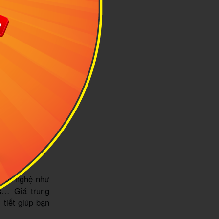
 minh họa:
chất nghệ như
’s… Giá trung
 tiết giúp bạn