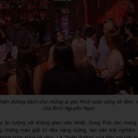
thiên đường dành cho những ai yêu thích cuộc sống về đêm. 
Gia Bình Nguyễn Ngọc
y ấn tượng với không gian náo nhiệt, Snug Pub còn man
g những màn giải trí đầy năng lượng, tạo nên trải nghiệm
thích cuộc sống về đêm. Là “thiên đường” của dân mê tiệc 