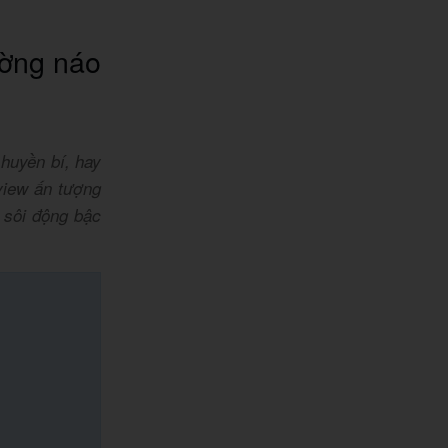
ường náo
huyền bí, hay
view ấn tượng
 sôi động bậc