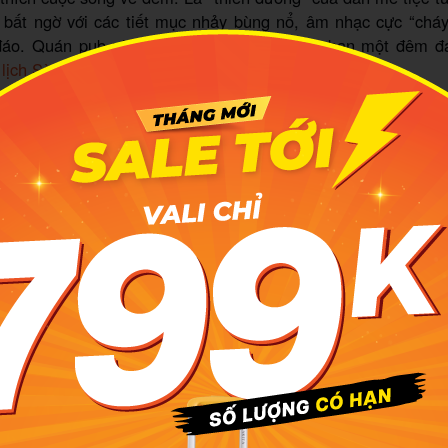
y bất ngờ với các tiết mục nhảy bùng nổ, âm nhạc cực “cháy
 đáo. Quán pub này hứa hẹn mang đến cho bạn một đêm đ
 lịch Sài Gòn
.
it Hole
ỉ:
138 Nam Kỳ Khởi Nghĩa, Bến Nghé, Quận 1, Thành phố H
ps://www.facebook.com/RabbitHoleIrishSportsBarSaigonBin
là một quán pub Sài Gòn theo phong cách hidden bar, nằm
một tòa nhà, đúng nghĩa “rẽ vào là lạc lối”. Không gian trầ
tư khiến nơi đây trở thành điểm đến yêu thích của những a
theo cách tinh tế hơn.