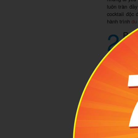
luôn tràn đầ
cocktail độc
hành trình
du
2
Rabb
Địa ch
Fanpage:
htt
Rabbit Hole 
tầng hầm của 
cực kỳ riêng 
thức cocktail 