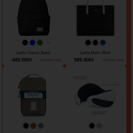
+1
#faf0e6
#000000
#0000FF
#008000
#000000
#000000
#1e35a5
Larita Classic Basic
Larita Metro Work
449.000₫
589.000₫
-13%
-16%
519.000₫
699.000₫
#000000
#964B00
#647290
#000000
#a9a9a9