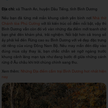
xã Thanh An, huyện Dầu Tiếng, tỉnh Bình Dương
Địa chỉ:
Nếu bạn đã từng mê mẩn khung cảnh yên bình nơi
Nhà thờ
Chánh tòa Phú Cường
với lối kiến trúc cổ điển nổi bật, vậy thì
Bình Dương vẫn còn đó vô vàn những địa điểm mới toanh chờ
bạn ghé đến khám phá, trải nghiệm. Nổi bật hơn cả trong số
ấy phải kể đến Rừng cao su Bình Dương với vẻ đẹp đặc trưng
rất riêng của vùng Đông Nam Bộ. Nếu may mắn đến đây vào
đúng mùa cây thay lá, bạn chắc chắn sẽ ngỡ ngàng trước
khung cảnh lãng mạn tựa như đang bước đi giữa những cánh
rừng ở Âu châu khi trời chùng chình sang thu.
Xem thêm:
Những Địa điểm cắm trại Bình Dương hot nhất hiện
nay