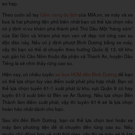
eo hẹp.
Theo cuốn sổ tay
Cẩm nang du lịch
của MIA.vn, xe máy và xe
bus là hai phương tiện phổ biến nhất bạn có thể lựa chọn nếu
có ý định vi vu khám phá thành phố Thủ Dầu Một “hàng xóm”
của Sài Gòn và khám phá trọn vẹn vẻ đẹp nơi rừng cao su
độc đáo này. Nếu có ý định phượt Bình Dương bằng xe máy,
vậy thì bạn có thể di chuyển theo hướng Quốc lộ 13, tới khu
vực gần hồ Cần Nôm thuộc địa phận xã Thanh An, huyện Dầu
Tiếng là sẽ nhìn thấy rừng cao su.
Hiện nay, có nhiều tuyến
xe bus HCM đến Bình Dương
để bạn
có thể lựa chọn tùy vào điểm xuất phát phù hợp nhất. Bạn có
thể lựa chọn tuyến 61-1 xuất phát từ khu vực Quận 9 cũ hay
tuyến 61-3 xuất bến từ Bến xe An Sương. Nếu lựa chọn Bến
Thành làm điểm xuất phát, vậy thì tuyến 61-6 sẽ là lựa chọn
hoàn hảo nhất dành cho bạn.
Sau khi đến Bình Dương, bạn có thể lựa chọn taxi hoặc xe
máy làm phương tiện để di chuyển đến rừng cao su. Nếu
muốn chủ động hơn về mặt thời gian, vậy thì xe máy sẽ là lựa