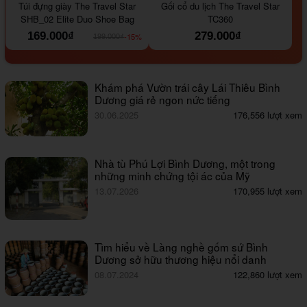
Túi đựng giày The Travel Star
Gối cổ du lịch The Travel Star
SHB_02 Elite Duo Shoe Bag
TC360
169.000₫
279.000₫
-15%
199.000₫
Khám phá Vườn trái cây Lái Thiêu Bình
Dương giá rẻ ngon nức tiếng
30.06.2025
176,556 lượt xem
Nhà tù Phú Lợi Bình Dương, một trong
những minh chứng tội ác của Mỹ
13.07.2026
170,955 lượt xem
Tìm hiểu về Làng nghề gốm sứ Bình
Dương sở hữu thương hiệu nổi danh
08.07.2024
122,860 lượt xem