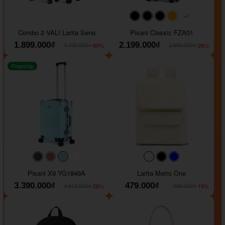
+1
#000000
#000000
#000000
#ffa500
Combo 2 VALI Larita Sena
Pisani Classic FZA01
1.899.000₫
2.199.000₫
-60%
-26%
4.700.000₫
2.990.000₫
Freeship
#40454a
#b76e79
#9ad8e7
#ffffff
#faf0e6
#000000
#0000FF
Pisani X9 YG1849A
Larita Metro One
3.390.000₫
479.000₫
-26%
-19%
4.612.000₫
589.000₫