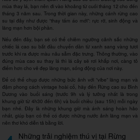
mùa thay lá, bạn nên đi vào khoảng từ cuối tháng 12 cho đến
tháng 3 năm sau. Trong thời gian này, những cánh rừng cao
su tại đây như được “thay tấm áo mới”: rực rỡ, sinh động và
lãng mạn hơn bội phần.
Nếu đến đây, bạn sẽ có thể chiêm ngưỡng cảnh sắc những
chiếc lá cao su bắt đầu chuyển dần từ xanh sang vàng tươi
trước khi ra được màu nâu sẫm đặc trưng. Thông thường, vào
đúng mùa cao su thay lá thì lá cây sẽ rơi khắp nơi, càng tô
điểm hơn cho vẻ đẹp lãng mạn, sống động của nơi này.
Để có thể chụp được những bức ảnh với “vibe” lãng mạn và
đậm phong cách vintage hoài cổ, hãy đến Rừng cao su Bình
Dương vào buổi sáng (trước 9h và lý tưởng nhất là trong
khung giờ từ 4h30 đến 6h) và buổi chiều (sau 15h) mỗi ngày
bạn nhé. Đây là những khung giờ mà ánh sáng hoàn hảo
nhất, giúp bạn có thể có được những nước ảnh lãng mạn và
nên thơ khó diễn tả bằng lời.
Những trải nghiệm thú vị tại Rừng