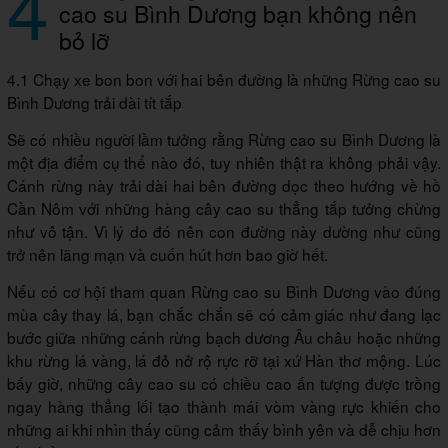
4
cao su Bình Dương bạn không nên
bỏ lỡ
4.1 Chạy xe bon bon với hai bên đường là những Rừng cao su
Bình Dương trải dài tít tắp
Sẽ có nhiều người lầm tưởng rằng Rừng cao su Bình Dương là
một địa điểm cụ thể nào đó, tuy nhiên thật ra không phải vậy.
Cánh rừng này trải dài hai bên đường dọc theo hướng về hồ
Cần Nôm với những hàng cây cao su thẳng tắp tưởng chừng
như vô tận. Vì lý do đó nên con đường này dường như cũng
trở nên lãng mạn và cuốn hút hơn bao giờ hết.
Nếu có cơ hội tham quan Rừng cao su Bình Dương vào đúng
mùa cây thay lá, bạn chắc chắn sẽ có cảm giác như đang lạc
bước giữa những cánh rừng bạch dương Âu châu hoặc những
khu rừng lá vàng, lá đỏ nở rộ rực rỡ tại xứ Hàn thơ mộng. Lúc
bấy giờ, những cây cao su có chiều cao ấn tượng được trồng
ngay hàng thẳng lối tạo thành mái vòm vàng rực khiến cho
những ai khi nhìn thấy cũng cảm thấy bình yên và dễ chịu hơn