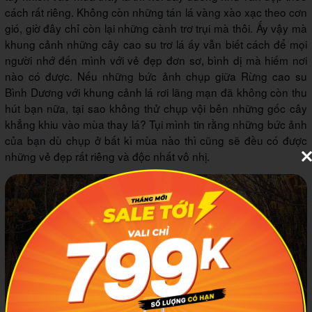
cách rất riêng. Không còn những tán lá vàng xào xạc theo cơn
gió, giờ đây chỉ còn lại những cành trơ trụi mà thôi. Ấy vậy mà
khung cảnh những cây cao su trơ lá ấy vẫn biết cách để mọi
người nhớ đến mình với vẻ đẹp đơn sơ, bình dị mà hiếm nơi
nào có được. Nếu những bức ảnh chụp giữa Rừng cao su
Bình Dương với khung cảnh lá rơi lãng mạn đã không còn thu
hút bạn nữa, tại sao không thử chụp vội bên những gốc cây
khẳng khiu vào mùa thay lá? Tụi mình tin rằng những bức ảnh
của bạn dù chụp ở bất kì mùa nào thì cũng sẽ đều có được
những vẻ đẹp rất riêng và độc nhất vô nhị.