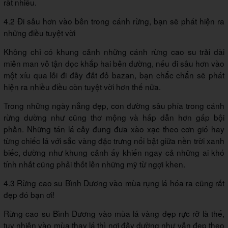
rất nhiều.
4.2 Đi sâu hơn vào bên trong cánh rừng, bạn sẽ phát hiện ra
những điều tuyệt vời
Không chỉ có khung cảnh những cánh rừng cao su trải dài
miên man vô tận dọc khắp hai bên đường, nếu đi sâu hơn vào
một xíu qua lối đi đầy đất đỏ bazan, bạn chắc chắn sẽ phát
hiện ra nhiều điều còn tuyệt vời hơn thế nữa.
Trong những ngày nắng đẹp, con đường sâu phía trong cánh
rừng dường như cũng thơ mộng và hấp dẫn hơn gấp bội
phần. Những tán lá cây đung đưa xào xạc theo cơn gió hay
từng chiếc lá với sắc vàng đặc trưng nổi bật giữa nền trời xanh
biếc, dường như khung cảnh ấy khiến ngay cả những ai khó
tính nhất cũng phải thốt lên những mỹ từ ngợi khen.
4.3 Rừng cao su Bình Dương vào mùa rụng lá hóa ra cũng rất
đẹp đó bạn ơi!
Rừng cao su Bình Dương vào mùa lá vàng đẹp rực rỡ là thế,
tuy nhiên vào mùa thay lá thì nơi đây dường như vẫn đẹp theo