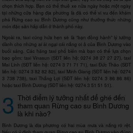
chọn thích hợp. Bạn có thể thuê xe nửa ngày hoặc một ngày
tại những cửa hàng địa phương là đã có thể vi vu đến khám
phá Rừng cao su Bình Dương cũng như thưởng thức những
món đặc sản hấp dẫn ở thành phố này.
Ngoài ra, taxi cũng hứa hẹn sẽ là “bạn đồng hành” lý tưởng
dành cho những ai ái ngại cái nắng oi ả của Bình Dương vào
buổi sáng. Các hãng taxi phổ biến mà bạn có thể lựa chọn
bao gồm: taxi Vinasun (SĐT liên hệ: 0274 38 27 27 27), taxi
Mai Linh (SĐT liên hệ: 0274 3 71 71 71), taxi Đức Thảo (SĐT
liên hệ: 0274 3 82 82 82), taxi Minh Giang (SĐT liên hệ: 0274
3 738 738), taxi Thắng Lợi (SĐT liên hệ: 0274 3 86 86 86)
hoặc taxi Bình Dương (SĐT liên hệ: 0274 3 51 51 51).
3
Thời điểm lý tưởng nhất để ghé đến
tham quan Rừng cao su Bình Dương
là khi nào?
Bình Dương là địa phương có hai mùa mưa và nắng rõ rệt.
Nếu có ý định tham quan Rừng cao su Bình Dương vào đúng