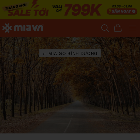
← MIA GO BÌNH DƯƠNG