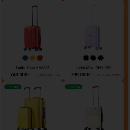
#093f69
#ffa500
#FF0000
#000000
#000000
#000000
Larita Yuno AH0325
Larita Miyo AH01252
749.000₫
799.000₫
-37%
-33%
1.189.000₫
1.199.000₫
Freeship
Freeship