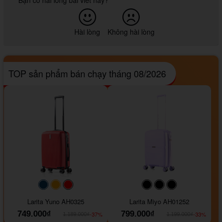
Hài lòng
Không hài lòng
TOP sản phẩm bán chạy tháng 08/2026
#093f69
#ffa500
#FF0000
#000000
#000000
#000000
Larita Yuno AH0325
Larita Miyo AH01252
749.000₫
799.000₫
-37%
-33%
1.189.000₫
1.199.000₫