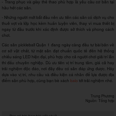
- Trang phục và giày thể thao phù hợp là yêu cầu cơ bản tại
hầu hết các sân.
- Những người mới bắt đầu nên ưu tiên các sân có dịch vụ cho
thuê vợt và lớp học kèm huấn luyện viên, thay vì mua thiết bị
ngay từ đầu trước khi xác định được sở thích và phong cách
chơi.
Các sân pickleball Quận 1 đang ngày càng đầu tư bài bản về
cơ sở vật chất, từ mặt sân đạt chuẩn quốc tế đến hệ thống
chiếu sáng LED hiện đại, phù hợp cho cả người chơi giải trí lẫn
thi đấu chuyên nghiệp. Dù ưu tiên vị trí trung tâm, giá cả hay
trải nghiệm độc đáo, nơi đây đều có sân đáp ứng được. Hãy
dựa vào vị trí, nhu cầu và điều kiện cá nhân để lựa được địa
điểm sân phù hợp, cùng bạn bè xách
balo
tới trải nghiệm nhé.
Trung Phương
Nguồn: Tổng hợp
Bạn có hài lòng bài viết này?