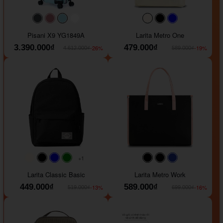
#40454a
#b76e79
#9ad8e7
#ffffff
#faf0e6
#000000
#0000FF
Pisani X9 YG1849A
Larita Metro One
3.390.000₫
479.000₫
-26%
-19%
4.612.000₫
589.000₫
+1
#faf0e6
#000000
#0000FF
#008000
#000000
#000000
#1e35a5
Larita Classic Basic
Larita Metro Work
449.000₫
589.000₫
-13%
-16%
519.000₫
699.000₫