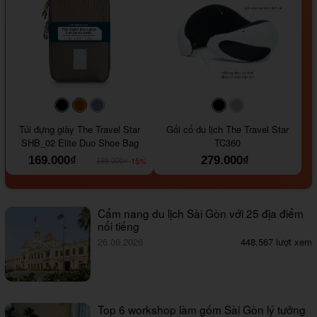
#000000
#964B00
#647290
#000000
#a9a9a9
Túi đựng giày The Travel Star
Gối cổ du lịch The Travel Star
SHB_02 Elite Duo Shoe Bag
TC360
169.000₫
279.000₫
-15%
199.000₫
Cẩm nang du lịch Sài Gòn với 25 địa điểm
nổi tiếng
26.06.2026
448,567 lượt xem
Top 6 workshop làm gốm Sài Gòn lý tưởng