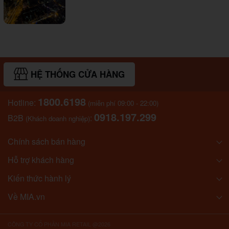
HỆ THỐNG CỬA HÀNG
1800.6198
Hotline:
(miễn phí 09:00 - 22:00)
0918.197.299
B2B
:
(Khách doanh nghiệp)
Chính sách bán hàng
Hỗ trợ khách hàng
Kiến thức hành lý
Về MIA.vn
CÔNG TY CỔ PHẦN MIA RETAIL @2026