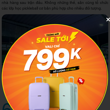
nhà hàng sau trận đấu. Không những thế, sân cũng tổ chức
các lớp học pickleball cơ bản phù hợp cho nhiều đối tượng.
Sân Pickleball Ngọc Lan hỗ trợ dạy cho nhiều người mới tham
gia. Ảnh minh họa: VNB
6
Sân Pickleball Quận 1 - Saigon