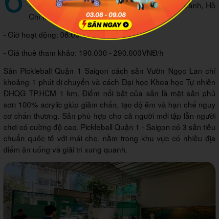
- Địa chỉ: 189 đường Cống Quỳnh, Cầu Ông Lãnh, Hồ
Chí Minh
- Giờ hoạt động: 06:00–22:00
- Giá thuê tham khảo: 190.000 - 290.000VNĐ/h
Sân Pickleball Quận 1 Saigon cách sân Vườn Ngọc Lan chỉ
khoảng 1 phút di chuyển và cách Đại học Khoa học Tự nhiên
ĐHQG TP.HCM 1 km. Điểm nổi bật của sân là mặt sân phủ
sơn 100% acrylic giúp giảm chấn, tạo độ êm và hạn chế nguy
cơ chấn thương. Sân phù hợp cho cả người mới tập lẫn người
chơi có cường độ cao. Pickleball Quận 1 - Saigon có 3 sân tiêu
chuẩn quốc tế với mái che, nằm trong khu vực có nhiều địa
điểm ăn uống và giải trí xung quanh.