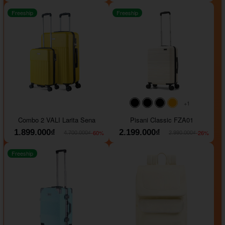
Freeship
Freeship
+1
#000000
#000000
#000000
#ffa500
Combo 2 VALI Larita Sena
Pisani Classic FZA01
1.899.000₫
2.199.000₫
-60%
-26%
4.700.000₫
2.990.000₫
Freeship