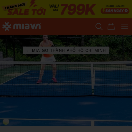
← MIA GO THÀNH PHỐ HỒ CHÍ MINH