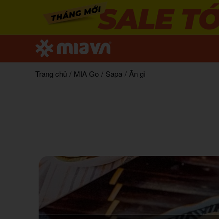
Trang chủ
/
MIA Go
/
Sapa
/
Ăn gì