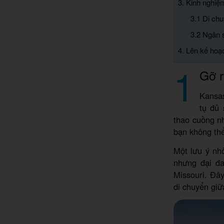
3. Kinh nghi
3.1 Di chu
3.2 Ngân 
4. Lên kế hoạ
1
Gỡ r
Kansas
tụ đủ 
thao cuồng n
bạn không thể
Một lưu ý nh
nhưng đại đ
Missouri. Đây
di chuyển giữ