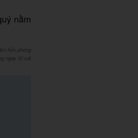
 quý nằm
tâm hồn phóng
ng ngay từ cái