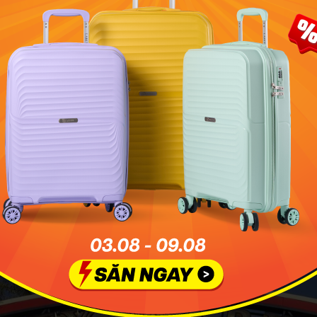
elson-Atkins sở hữu một không gian xanh ấn tượng. Ảnh mi
Ipock
hơn về bản sắc của thành phố Kansas, đừng bỏ lỡ khu 18th
 Jazz và lịch sử bóng chày Negro Leagues. Ngoài ra, khu Ri
ạn có thể tìm thấy nhịp sống chậm rãi với những gian hàng 
 gian hoài cổ.