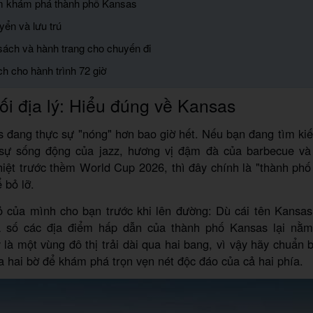
ệm khám phá thành phố Kansas
yển và lưu trú
sách và hành trang cho chuyến đi
ch cho hành trình 72 giờ
ối địa lý: Hiểu đúng về Kansas
 đang thực sự "nóng" hơn bao giờ hết. Nếu bạn đang tìm ki
sự sống động của jazz, hương vị đậm đà của barbecue và 
hiệt trước thềm World Cup 2026, thì đây chính là "thành ph
 bỏ lỡ.
ỏ của mình cho bạn trước khi lên đường: Dù cái tên Kansas 
a số các địa điểm hấp dẫn của thành phố Kansas lại nằm
 là một vùng đô thị trải dài qua hai bang, vì vậy hãy chuẩn 
a hai bờ để khám phá trọn vẹn nét độc đáo của cả hai phía.