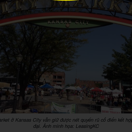
rket ở Kansas City vẫn giữ được nét quyến rũ cổ điển kết hợp
đại. Ảnh minh họa: LeasingKC