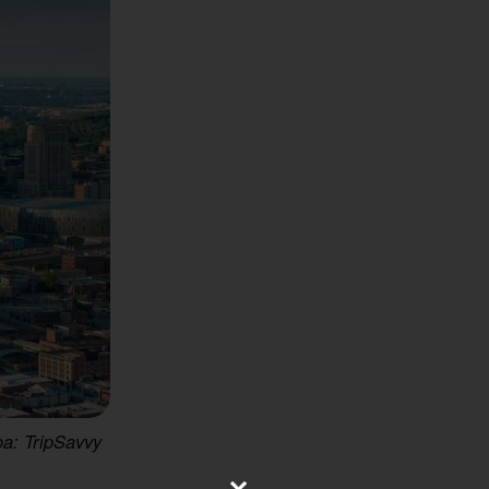
ọa: TripSavvy