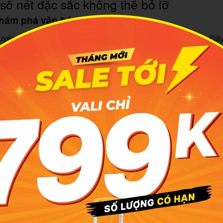
số nét đặc sắc không thể bỏ lỡ
hám phá văn hóa và lịch sử
uyên du khách hãy bắt đầu tại bảo tàng Nelson-Atkins. Đây
ơn 40.000 tác phẩm nghệ thuật, mà còn là không gian xanh l
ng tác phẩm điêu khắc ngoài trời. Nếu bạn yêu thích văn h
iểm đến đầy mê hoặc, nơi những cuốn sách thiếu nhi kinh đi
a các triển lãm tương tác.