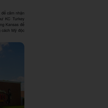
Q để cảm nhận
như KC Turkey
ang Kansas để
g cách Mỹ độc