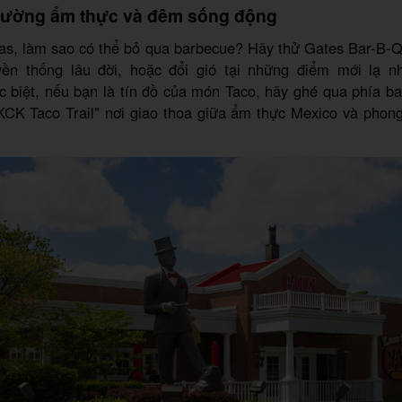
 đường ẩm thực và đêm sống động
as, làm sao có thể bỏ qua barbecue? Hãy thử Gates Bar-B-
yền thống lâu đời, hoặc đổi gió tại những điểm mới lạ 
 biệt, nếu bạn là tín đồ của món Taco, hãy ghé qua phía b
"KCK Taco Trail" nơi giao thoa giữa ẩm thực Mexico và phon