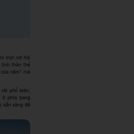
ếm một nơi hội
tinh thần thể
ố của năm" mà
rất phổ biến,
 ở phía bang
bị sẵn sàng để