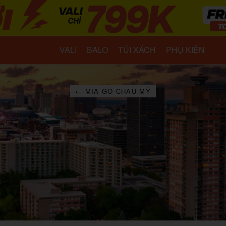
VALI
BALO
TÚI XÁCH
PHỤ KIỆN
← MIA GO CHÂU MỸ