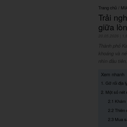
Trang chủ
/
MI
Trải ng
giữa lò
20.05.2026
|
1,
Thành phố Ka
khoáng và nét
nhìn đầu tiên.
Xem nhanh
1. Gỡ rối địa 
2. Một số nét
2.1 Khám 
2.2 Thiên
2.3 Mua s