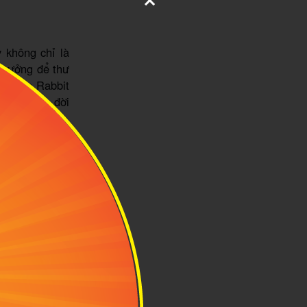
 không chỉ là
ý tưởng để thư
ọc, The Rabbit
ển bước ra đời