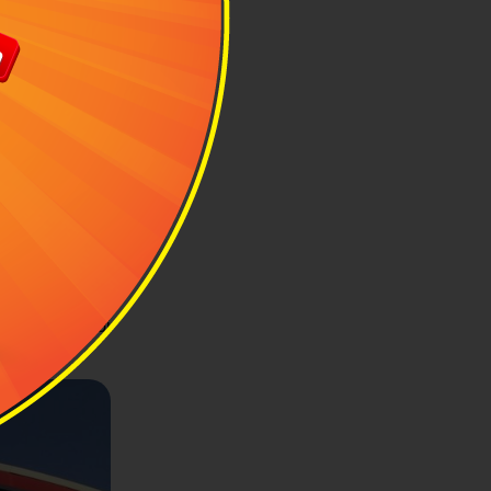
nh họa: Don
 & Vine "trái
ver Market ven
thực phẩm tươi