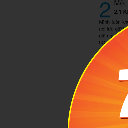
2
Một 
2.1 K
Mình luôn kh
nơi lưu giữ h
giãn giữa nhữ
hOle là một đ
thực thông qu