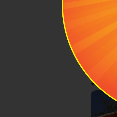
Bảo tàng N
Để hiểu sâu 
tim" của nhạc
sông là nơi b
ngon và không