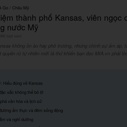
A Go
/
Châu Mỹ
hiệm thành phố Kansas, viên ngọc
ng nước Mỹ
686 lượt xem
nsas không ồn ào hay phô trương, nhưng chính sự ấm áp, 
 quyến rũ tự nhiên mới là thứ khiến bạn đọc MIA.vn phải lò
lý: Hiểu đúng về Kansas
 đặc sắc không thể bỏ lỡ
phá văn hóa và lịch sử
 đường ẩm thực và đêm sống động
ắm và nghỉ dưỡng