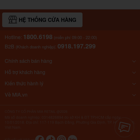
HỆ THỐNG CỬA HÀNG
1800.6198
Hotline:
(miễn phí 09:00 - 22:00)
0918.197.299
B2B
:
(Khách doanh nghiệp)
Chính sách bán hàng
Hỗ trợ khách hàng
Kiến thức hành lý
Về MIA.vn
CÔNG TY CỔ PHẦN MIA RETAIL @2026
Mã số doanh nghiệp: 0314826894 do sở KH & ĐT TP.HCM cấp ngày
10/01/2018. Địa chỉ: 117-119 Bạch Đằng, Phường Gia Định, TP. Hồ Chí Minh,
Việt Nam.
Kết nối với MIA.vn