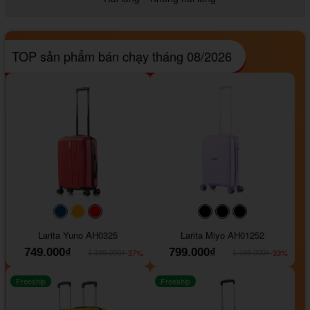
TOP sản phẩm bán chạy tháng 08/2026
#093f69
#ffa500
#FF0000
#000000
#000000
#000000
Larita Yuno AH0325
Larita Miyo AH01252
749.000₫
799.000₫
-37%
-33%
1.189.000₫
1.199.000₫
Freeship
Freeship