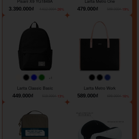
Pisani X9 YG1849A
Larita Metro One
3.390.000₫
479.000₫
-26%
-19%
4.612.000₫
589.000₫
+1
#faf0e6
#000000
#0000FF
#008000
#000000
#000000
#1e35a5
Larita Classic Basic
Larita Metro Work
449.000₫
589.000₫
-13%
-16%
519.000₫
699.000₫