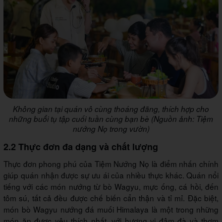
Không gian tại quán vô cùng thoáng đãng, thích hợp cho
những buổi tụ tập cuối tuần cùng bạn bè (Nguồn ảnh: Tiệm
nướng Nọ trong vườn)
2.2 Thực đơn đa dạng và chất lượng
Thực đơn phong phú của Tiệm Nướng Nọ là điểm nhấn chính
giúp quán nhận được sự ưu ái của nhiều thực khác. Quán nổi
tiếng với các món nướng từ bò Wagyu, mực ống, cá hồi, đến
tôm sú, tất cả đều được chế biến cẩn thận và tỉ mỉ. Đặc biệt,
món bò Wagyu nướng đá muối Himalaya là một trong những
món ăn được yêu thích nhất, với hương vị đậm đà và thơm