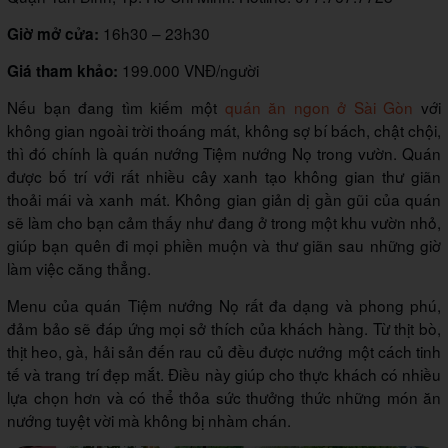
16h30 – 23h30
Giờ mở cửa:
199.000 VNĐ/người
Giá tham khảo:
Nếu bạn đang tìm kiếm một
quán ăn ngon ở Sài Gòn
với
không gian ngoài trời thoáng mát, không sợ bí bách, chật chội,
thì đó chính là quán nướng Tiệm nướng Nọ trong vườn. Quán
được bố trí với rất nhiều cây xanh tạo không gian thư giãn
thoải mái và xanh mát. Không gian giản dị gần gũi của quán
sẽ làm cho bạn cảm thấy như đang ở trong một khu vườn nhỏ,
giúp bạn quên đi mọi phiền muộn và thư giãn sau những giờ
làm việc căng thẳng.
Menu của quán Tiệm nướng Nọ rất đa dạng và phong phú,
đảm bảo sẽ đáp ứng mọi sở thích của khách hàng. Từ thịt bò,
thịt heo, gà, hải sản đến rau củ đều được nướng một cách tinh
tế và trang trí đẹp mắt. Điều này giúp cho thực khách có nhiều
lựa chọn hơn và có thể thỏa sức thưởng thức những món ăn
nướng tuyệt vời mà không bị nhàm chán.