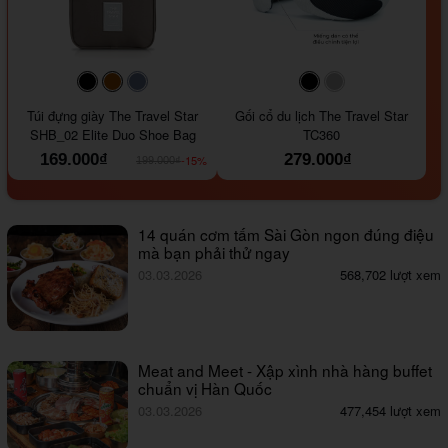
#000000
#964B00
#647290
#000000
#a9a9a9
Túi đựng giày The Travel Star
Gối cổ du lịch The Travel Star
SHB_02 Elite Duo Shoe Bag
TC360
169.000₫
279.000₫
-15%
199.000₫
14 quán cơm tấm Sài Gòn ngon đúng điệu
mà bạn phải thử ngay
03.03.2026
568,702 lượt xem
Meat and Meet - Xập xình nhà hàng buffet
chuẩn vị Hàn Quốc
03.03.2026
477,454 lượt xem