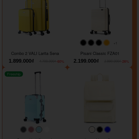
+1
#000000
#000000
#000000
#ffa500
Combo 2 VALI Larita Sena
Pisani Classic FZA01
1.899.000₫
2.199.000₫
-60%
-26%
4.700.000₫
2.990.000₫
Freeship
#40454a
#b76e79
#9ad8e7
#ffffff
#faf0e6
#000000
#0000FF