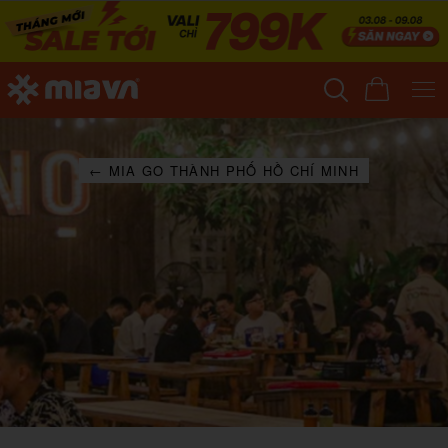
← MIA GO THÀNH PHỐ HỒ CHÍ MINH