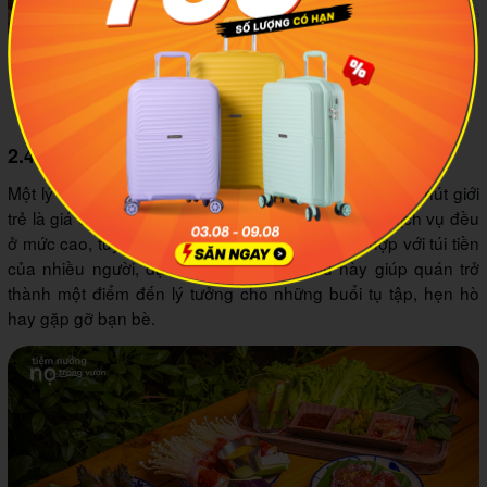
Nhân viên chuyên nghiệp, thân thiện với nụ cười rạng rỡ trên
môi là điểm cộng lớn tại đây (Nguồn ảnh: Tiệm nướng Nọ
trong vườn)
2.4 Giá cả phải chăng
Một lý do khác khiến Tiệm Nướng Nọ Trong Vườn thu hút giới
trẻ là giá cả hợp lý. Mặc dù chất lượng món ăn và dịch vụ đều
ở mức cao, tuy nhiên giá cả tại đây lại khá phù hợp với túi tiền
của nhiều người, đặc biệt là giới trẻ. Điều này giúp quán trở
thành một điểm đến lý tưởng cho những buổi tụ tập, hẹn hò
hay gặp gỡ bạn bè.