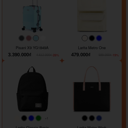
#40454a
#b76e79
#9ad8e7
#ffffff
#faf0e6
#000000
#0000FF
Pisani X9 YG1849A
Larita Metro One
3.390.000₫
479.000₫
-26%
-19%
4.612.000₫
589.000₫
+1
#faf0e6
#000000
#0000FF
#008000
#000000
#000000
#1e35a5
Larita Classic Basic
Larita Metro Work