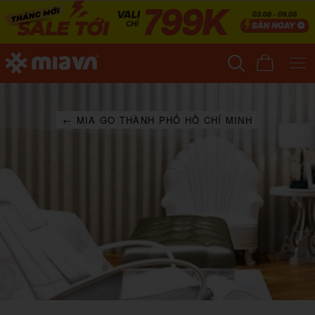
← MIA GO THÀNH PHỐ HỒ CHÍ MINH