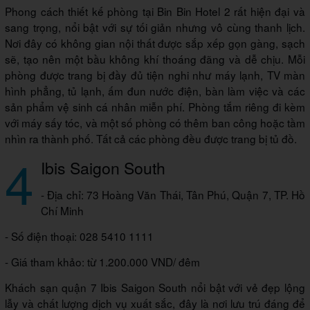
Phong cách thiết kế phòng tại Bin Bin Hotel 2 rất hiện đại và
sang trọng, nổi bật với sự tối giản nhưng vô cùng thanh lịch.
Nơi đây có không gian nội thất được sắp xếp gọn gàng, sạch
sẽ, tạo nên một bầu không khí thoáng đãng và dễ chịu. Mỗi
phòng được trang bị đầy đủ tiện nghi như máy lạnh, TV màn
hình phẳng, tủ lạnh, ấm đun nước điện, bàn làm việc và các
sản phẩm vệ sinh cá nhân miễn phí. Phòng tắm riêng đi kèm
với máy sấy tóc, và một số phòng có thêm ban công hoặc tầm
nhìn ra thành phố. Tất cả các phòng đều được trang bị tủ đồ.
4
Ibis Saigon South
- Địa chỉ: 73 Hoàng Văn Thái, Tân Phú, Quận 7, TP. Hồ
Chí Minh
- Số điện thoại: 028 5410 1111
- Giá tham khảo: từ 1.200.000 VND/ đêm
Khách sạn quận 7 Ibis Saigon South nổi bật với vẻ đẹp lộng
lẫy và chất lượng dịch vụ xuất sắc, đây là nơi lưu trú đáng để