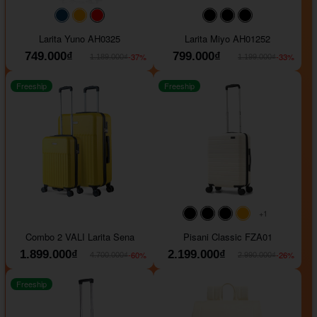
#093f69
#ffa500
#FF0000
#000000
#000000
#000000
Larita Yuno AH0325
Larita Miyo AH01252
749.000₫
799.000₫
-37%
-33%
1.189.000₫
1.199.000₫
Freeship
Freeship
+1
#000000
#000000
#000000
#ffa500
Combo 2 VALI Larita Sena
Pisani Classic FZA01
1.899.000₫
2.199.000₫
-60%
-26%
4.700.000₫
2.990.000₫
Freeship