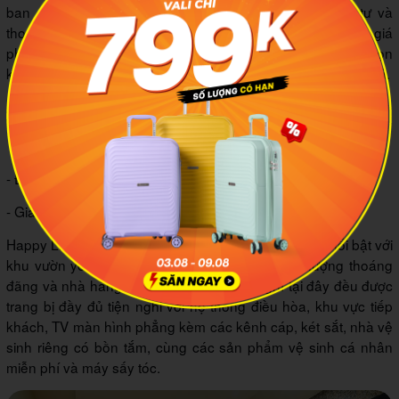
ban công hay sân thượng, mang lại không gian riêng tư và
thoáng đãng cho bạn trong kỳ nghỉ dưỡng. Đáng chú ý, giá
phòng tại Hoàng Yến thấp hơn đến 98% so với các lựa chọn
khác trong khu vực, đem đến giá trị vượt trội cho khách lưu trú.
7
Happy Life
- Địa chỉ: 542A Huỳnh Tấn Phát, Quận 7
- Điện thoại: 0779987116
- Giá tham khảo: 1.300.000 VND
Happy Life Hotel tọa lạc tại quận 7, TP. Hồ Chí Minh nổi bật với
khu vườn yên bình, sảnh chung rộng rãi, sân thượng thoáng
đãng và nhà hàng tiện nghi. Mỗi phòng nghỉ tại đây đều được
trang bị đầy đủ tiện nghi với hệ thống điều hòa, khu vực tiếp
khách, TV màn hình phẳng kèm các kênh cáp, két sắt, nhà vệ
sinh riêng có bồn tắm, cùng các sản phẩm vệ sinh cá nhân
miễn phí và máy sấy tóc.