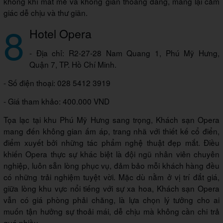
không khí mát mẻ và không gian thoáng đãng, mang lại cảm
giác dễ chịu và thư giãn.
8
Hotel Opera
- Địa chỉ: R2-27-28 Nam Quang 1, Phú Mỹ Hưng,
Quận 7, TP. Hồ Chí Minh.
- Số điện thoại: 028 5412 3919
- Giá tham khảo: 400.000 VND
Tọa lạc tại khu Phú Mỹ Hưng sang trọng, Khách sạn Opera
mang đến không gian ấm áp, trang nhã với thiết kế cổ điển,
điểm xuyết bởi những tác phẩm nghệ thuật đẹp mắt. Điều
khiến Opera thực sự khác biệt là đội ngũ nhân viên chuyên
nghiệp, luôn sẵn lòng phục vụ, đảm bảo mỗi khách hàng đều
có những trải nghiệm tuyệt vời. Mặc dù nằm ở vị trí đắt giá,
giữa lòng khu vực nổi tiếng với sự xa hoa, Khách sạn Opera
vẫn có giá phòng phải chăng, là lựa chọn lý tưởng cho ai
muốn tận hưởng sự thoải mái, dễ chịu mà không cần chi trả
quá nhiều.