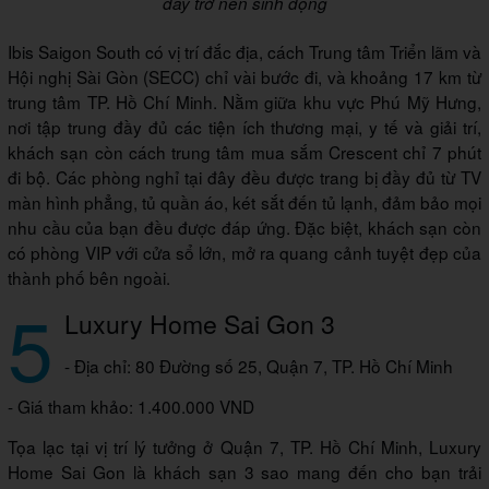
đây trở nên sinh động
Ibis Saigon South có vị trí đắc địa, cách Trung tâm Triển lãm và
Hội nghị Sài Gòn (SECC) chỉ vài bước đi, và khoảng 17 km từ
trung tâm TP. Hồ Chí Minh. Nằm giữa khu vực Phú Mỹ Hưng,
nơi tập trung đầy đủ các tiện ích thương mại, y tế và giải trí,
khách sạn còn cách trung tâm mua sắm Crescent chỉ 7 phút
đi bộ. Các phòng nghỉ tại đây đều được trang bị đầy đủ từ TV
màn hình phẳng, tủ quần áo, két sắt đến tủ lạnh, đảm bảo mọi
nhu cầu của bạn đều được đáp ứng. Đặc biệt, khách sạn còn
có phòng VIP với cửa sổ lớn, mở ra quang cảnh tuyệt đẹp của
thành phố bên ngoài.
5
Luxury Home Sai Gon 3
- Địa chỉ: 80 Đường số 25, Quận 7, TP. Hồ Chí Minh
- Giá tham khảo: 1.400.000 VND
Tọa lạc tại vị trí lý tưởng ở Quận 7, TP. Hồ Chí Minh, Luxury
Home Sai Gon là khách sạn 3 sao mang đến cho bạn trải