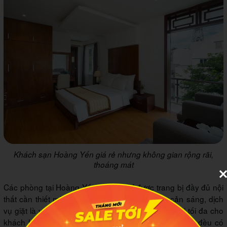
Khách sạn Hoàng Yến giá rẻ nhưng không gian rộng rãi,
thoáng mát
Các phòng tại Hoàng Yến không chỉ được trang bị đầy đủ nội
thất cần thiết mà còn có các tiện ích như rèm cản sáng, dịch
vụ giặt là và máy lạnh, nhằm mang lại sự thoải mái tối đa cho
khách hàng. Với thiết kế độc đáo, các phòng tại đây đều có