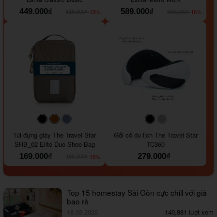
449.000₫
589.000₫
-13%
-16%
519.000₫
699.000₫
#000000
#964B00
#647290
#000000
#a9a9a9
Túi đựng giày The Travel Star
Gối cổ du lịch The Travel Star
SHB_02 Elite Duo Shoe Bag
TC360
169.000₫
279.000₫
-15%
199.000₫
Top 15 homestay Sài Gòn cực chill với giá
bao rẻ
18.03.2026
140,881 lượt xem