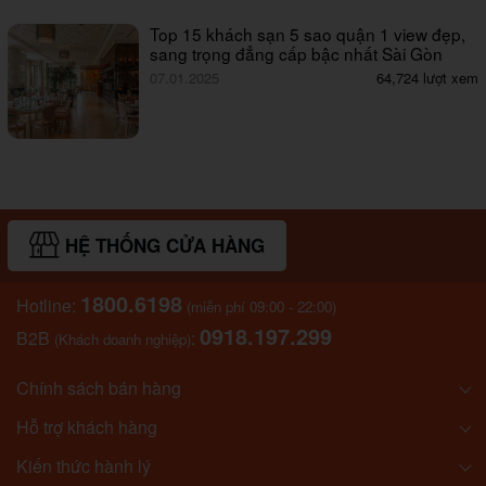
Top 15 khách sạn 5 sao quận 1 view đẹp,
sang trọng đẳng cấp bậc nhất Sài Gòn
07.01.2025
64,724 lượt xem
HỆ THỐNG CỬA HÀNG
1800.6198
Hotline:
(miễn phí 09:00 - 22:00)
0918.197.299
B2B
:
(Khách doanh nghiệp)
Chính sách bán hàng
Hỗ trợ khách hàng
Kiến thức hành lý