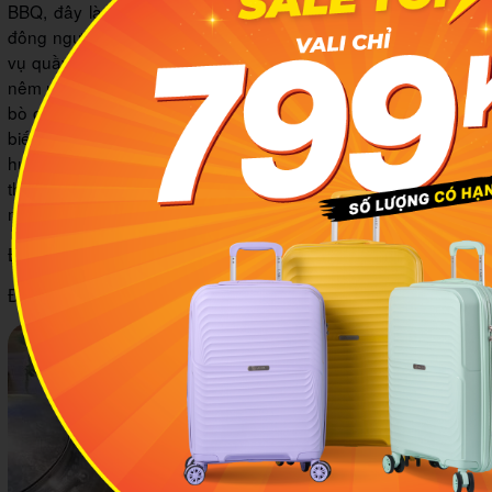
BBQ, đây là một điểm đến rất thích hợp cho những nhóm đi
đông người với không khí ồn ào và náo nhiệt. Bên cạnh phục
vụ quầy buffet với nhiều loại đồ nướng tươi ngon, hấp dẫn và
nêm nếm gia vị vừa ăn như mực, cua, thịt cuộn nấm kim châm,
bò cuốn lá lốt… Tako còn có menu các loại món ăn được chế
biến sẵn rất đa dạng như chân giò hầm tứ xuyên, súp gà nấm
hương, lẩu thái, lẩu riêu, ốc hương rang muối. Do đó bạn có
thể thoả thích gọi món ăn phù hợp với khẩu vị và sở thích của
mình.
Địa chỉ: hẻm 75 đường Hoàng Văn Thụ, thành phố Bảo Lộc
Điện thoại: 0707 263 979