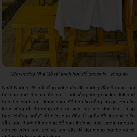
Tiệm nướng Nhà Gỗ rất thích hợp để check in - sống ảo
Nhất Nướng 29 nổi tiếng với quầy đồ nướng đầy ắp các loại
hải sản như tôm, cá, ốc, sò… tươi sống cùng các loại thịt như
heo, bò, cánh gà… khác nhau để bạn ăn uống thả ga. Rau ăn
kèm cũng rất đa dạng như xà lách, rau mè, dưa leo… giúp
bạn “chống ngấy” rất hiệu quả đấy. Ở quầy đồ ăn chế biến
sẵn luôn được hâm nóng để bạn thưởng thức, ngoài ra quán
còn có thêm kem tươi và kem cây để dành cho các bé và cả
những ai yêu thích sử dụng.