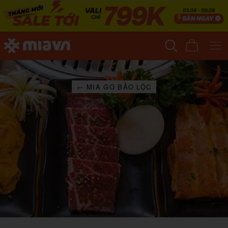
← MIA GO BẢO LỘC