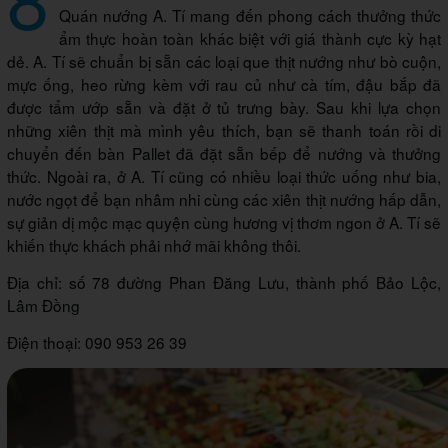
Quán nướng A. Tí mang đến phong cách thưởng thức
ẩm thực hoàn toàn khác biệt với giá thành cực kỳ hạt
dẻ. A. Tí sẽ chuẩn bị sẵn các loại que thịt nướng như bò cuộn,
mực ống, heo rừng kèm với rau củ như cà tím, đậu bắp đã
được tẩm ướp sẵn và đặt ở tủ trưng bày. Sau khi lựa chọn
những xiên thịt mà mình yêu thích, bạn sẽ thanh toán rồi di
chuyển đến bàn Pallet đã đặt sẵn bếp để nướng và thưởng
thức. Ngoài ra, ở A. Tí cũng có nhiều loại thức uống như bia,
nước ngọt để bạn nhâm nhi cùng các xiên thịt nướng hấp dẫn,
sự giản dị mộc mạc quyện cùng hương vị thơm ngon ở A. Tí sẽ
khiến thực khách phải nhớ mãi không thôi.
Địa chỉ: số 78 đường Phan Đăng Lưu, thành phố Bảo Lộc,
Lâm Đồng
Điện thoại: 090 953 26 39