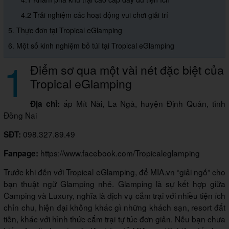
4.2 Trải nghiệm các hoạt động vui chơi giải trí
5. Thực đơn tại Tropical eGlamping
6. Một số kinh nghiệm bỏ túi tại Tropical eGlamping
1
Điểm sơ qua một vài nét đặc biệt của
Tropical eGlamping
ấp Mít Nài, La Ngà, huyện Định Quán, tỉnh
Địa chỉ:
Đồng Nai
098.327.89.49
SĐT:
https://www.facebook.com/Tropicaleglamping
Fanpage:
Trước khi đến với Tropical eGlamping, để MIA.vn “giải ngố” cho
bạn thuật ngữ Glamping nhé. Glamping là sự kết hợp giữa
Camping và Luxury, nghĩa là dịch vụ cắm trại với nhiều tiện ích
chỉn chu, hiện đại không khác gì những khách sạn, resort đắt
tiền, khác với hình thức cắm trại tự túc đơn giản. Nếu bạn chưa