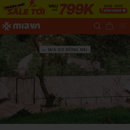
← MIA GO ĐỒNG NAI