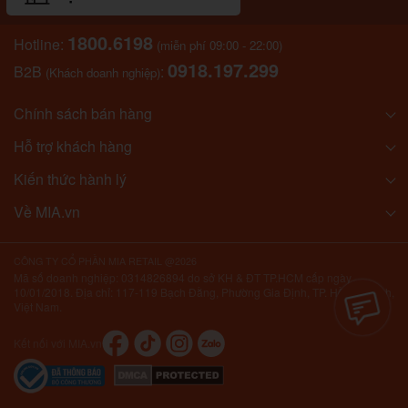
1800.6198
Hotline:
(miễn phí 09:00 - 22:00)
0918.197.299
B2B
:
(Khách doanh nghiệp)
Chính sách bán hàng
Hỗ trợ khách hàng
Kiến thức hành lý
Về MIA.vn
CÔNG TY CỔ PHẦN MIA RETAIL @2026
Mã số doanh nghiệp: 0314826894 do sở KH & ĐT TP.HCM cấp ngày
10/01/2018. Địa chỉ: 117-119 Bạch Đằng, Phường Gia Định, TP. Hồ Chí Minh,
Việt Nam.
Kết nối với MIA.vn