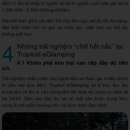
đêm (1 lều tối thiểu 2 người, tối đa 4 người), cuối tuần giá sẽ từ
1.390.000 - 2.090.000/người/đêm.
Giá trên bao gồm các tiện ích như lều ngủ, set ăn tối, ăn sáng,
đặc biệt miễn phí mì gói và nước lọc, cafe bạn có thể lấy
không giới hạn.
4
Những trải nghiệm “chill hết nấc” tại
Tropical eGlamping
4.1 Khám phá khu trại cao cấp đầy đủ tiện
ích
Trải nghiệm chắc chắn mọi người đều sẽ tham gia ở đây chính
là cắm trại qua đêm. Tropical eGlamping có 2 khu lều: lều
trung tâm và lều ở. Lều trung tâm rất rộng rãi, phục vụ cafe và
trà 24/24. Gần các dãy lều sẽ có một sân khấu trung tâm,
cũng là nơi ngắm hoàng hôn và bình minh đẹp nhất.