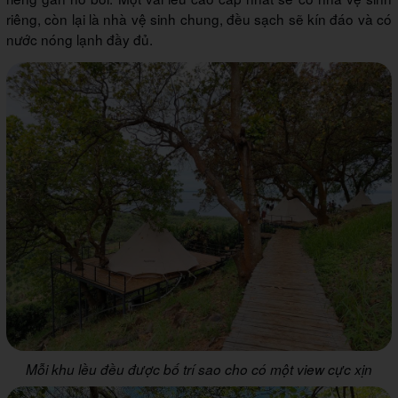
riêng, còn lại là nhà vệ sinh chung, đều sạch sẽ kín đáo và có
nước nóng lạnh đầy đủ.
Mỗi khu lều đều được bố trí sao cho có một view cực xịn