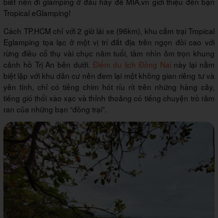
biết nên đi glamping ở đâu hãy để MIA.vn giới thiệu đến bạn
Tropical eGlamping!
Cách TP.HCM chỉ với 2 giờ lái xe (96km), khu cắm trại Tropical
Eglamping tọa lạc ở một vị trí đắt địa trên ngọn đồi cao với
rừng điều cổ thụ vài chục năm tuổi, tầm nhìn ôm trọn khung
cảnh hồ Trị An bên dưới.
Điểm du lịch Đồng Nai
này lại nằm
biệt lập với khu dân cư nên đem lại một không gian riêng tư và
yên tĩnh, chỉ có tiếng chim hót ríu rít trên những hàng cây,
tiếng gió thổi xào xạc và thỉnh thoảng có tiếng chuyện trò râm
ran của những bạn “đồng trại”.