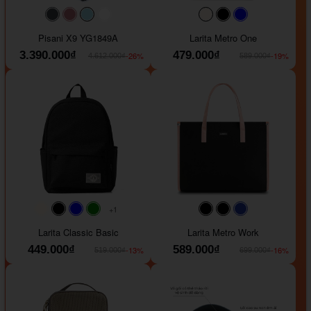
#40454a
#b76e79
#9ad8e7
#ffffff
#faf0e6
#000000
#0000FF
Pisani X9 YG1849A
Larita Metro One
3.390.000₫
479.000₫
-26%
-19%
4.612.000₫
589.000₫
+1
#faf0e6
#000000
#0000FF
#008000
#000000
#000000
#1e35a5
Larita Classic Basic
Larita Metro Work
449.000₫
589.000₫
-13%
-16%
519.000₫
699.000₫