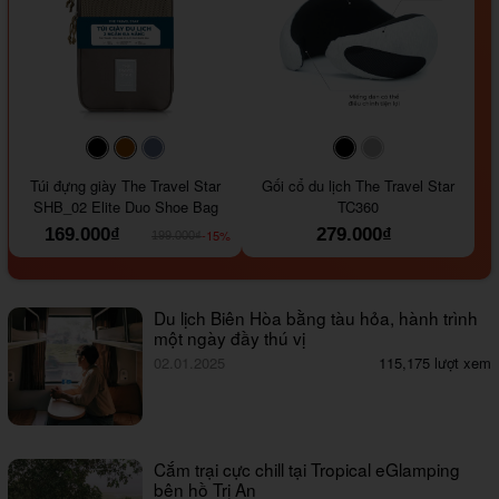
#000000
#964B00
#647290
#000000
#a9a9a9
Túi đựng giày The Travel Star
Gối cổ du lịch The Travel Star
SHB_02 Elite Duo Shoe Bag
TC360
169.000₫
279.000₫
-15%
199.000₫
Du lịch Biên Hòa bằng tàu hỏa, hành trình
một ngày đầy thú vị
02.01.2025
115,175 lượt xem
Cắm trại cực chill tại Tropical eGlamping
bên hồ Trị An