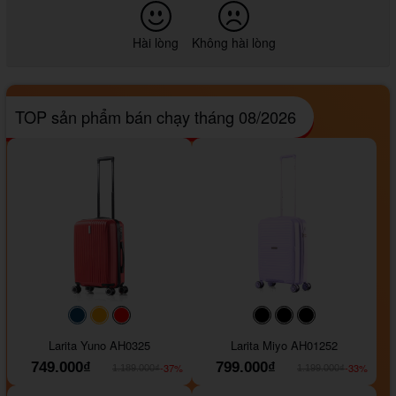
Hài lòng
Không hài lòng
TOP sản phẩm bán chạy tháng 08/2026
#093f69
#ffa500
#FF0000
#000000
#000000
#000000
Larita Yuno AH0325
Larita Miyo AH01252
749.000₫
799.000₫
-37%
-33%
1.189.000₫
1.199.000₫