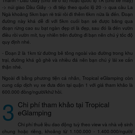
Thành - Dầu Giây (cho xe ô tô) hoặc quốc lộ 1A (cho xe máy)
-> núi giao Dầu Giây -> đi tiếp theo quốc lộ 20 -> qua cầu La
Ngà khoảng 5km bạn rẽ trái rồi đi thêm 6km nữa là đến. Đoạn
đường này khá dễ đi với 5km cuối bạn sẽ được băng qua
đoạn rừng cao su bạt ngàn đẹp ơi là đẹp, sau đó là đến vườn
điều rồi vườn mít, tuy nhiên trên đường đi bạn nên chú ý tốc độ
quy định nhé.
- Đoạn 2 là 1km từ đường bê tông ngoài vào đường trong khu
trại, đường khá gồ ghề và nhiều đá nên bạn chú ý lái xe cẩn
thận nhé.
Ngoài đi bằng phương tiện cá nhân, Tropical eGlamping còn
cung cấp dịch vụ xe đưa đón tại quận 1 với giá tham khảo là
600.000 đồng/người/khứ hồi.
3
Chi phí tham khảo tại Tropical
eGlamping
Chi phí thuê lều dao động tuỳ theo view và nhà vệ sinh
chung hoặc riêng, khoảng từ 1.100.000 - 1.400.000/người/