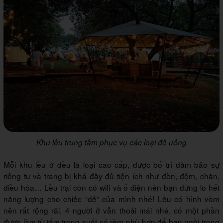
Khu lều trung tâm phục vụ các loại đồ uống
Mỗi khu lều ở đều là loại cao cấp, được bố trí đảm bảo sự
riêng tư và trang bị khá đầy đủ tiện ích như đèn, đệm, chăn,
điều hòa… Lều trại còn có wifi và ổ điện nên bạn đừng lo hết
năng lượng cho chiếc “dế” của mình nhé! Lều có hình vòm
nên rất rộng rãi, 4 người ở vẫn thoải mái nhé, có một phần
được làm từ tấm trong suốt có rèm phù hợp để bạn ngồi trong