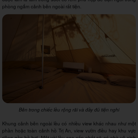
phòng ngắm cảnh bên ngoài rất tiện.
Bên trong chiếc lều rộng rãi và đầy đủ tiện nghi
Khung cảnh bên ngoài lều có nhiều view khác nhau như một
phần hoặc toàn cảnh hồ Trị An, view vườn điều hay khu vực
riêng gần hồ bơi. Một vài lều cao cấp nhất sẽ có nhà vệ sinh