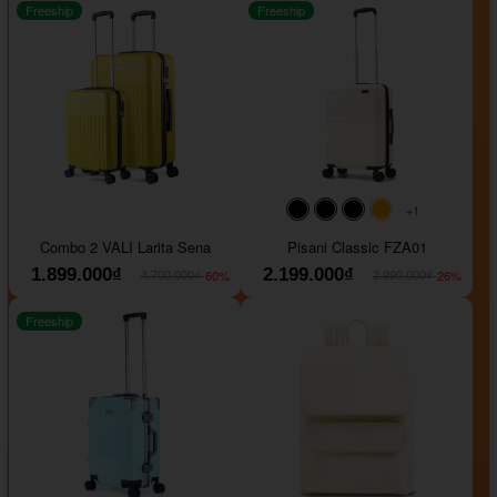
Freeship
Freeship
+1
#000000
#000000
#000000
#ffa500
Combo 2 VALI Larita Sena
Pisani Classic FZA01
1.899.000₫
2.199.000₫
-60%
-26%
4.700.000₫
2.990.000₫
Freeship