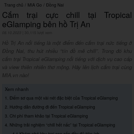
Trang chủ
/
MIA Go
/
Đồng Nai
Cắm trại cực chill tại Tropical
eGlamping bên hồ Trị An
08.10.2023
|
30,115 lượt xem
Hồ Trị An nổi tiếng là một điểm đến cắm trại nức tiếng ở
Đồng Nai, thu hút nhiều “tín đồ mê chill”. Trong đó khu
cắm trại Tropical eGlamping nổi tiếng với dịch vụ cao cấp
và view thiên nhiên thơ mộng. Hãy lên lịch cắm trại cùng
MIA.vn nào!
Xem nhanh
1. Điểm sơ qua một vài nét đặc biệt của Tropical eGlamping
2. Hướng dẫn đường đi đến Tropical eGlamping
3. Chi phí tham khảo tại Tropical eGlamping
4. Những trải nghiệm “chill hết nấc” tại Tropical eGlamping
4.1 Khám phá khu trại cao cấp đầy đủ tiện ích