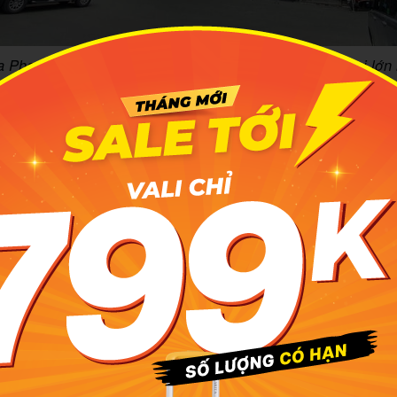
 Phan Văn Trị là một trong những trung tâm thương mại lớn
Ảnh: The Landmark 81
ng dẫn di chuyển đến Vincom Plaza Ph
 Phan Văn Trị nằm ở một trong những giao lộ sầm uất nhất 
i dễ dàng từ các quận 12, Phú Nhuận, Bình Thạnh cũ. Bạn có
laza Phan Văn Trị bằng cung đường gợi ý của
MIA.vn
như sa
Sơn Nhất - đường Trường Sơn - đường Hồng Hà - đường Ng
 Văn Trị. Tổng đoạn đường di chuyển từ Nhà ga T1 Sân bay
laza Phan Văn Trị sẽ khoảng 4,5 km và mất khoảng 15 đ
 bạn cũng có thể di chuyển đến Vincom Plaza Phan Văn T
e Maps hoặc sử dụng taxi. Nếu muốn tiết kiệm chi phí, bạn 
incom Plaza Phan Văn Trị bằng các tuyến xe buýt sau.