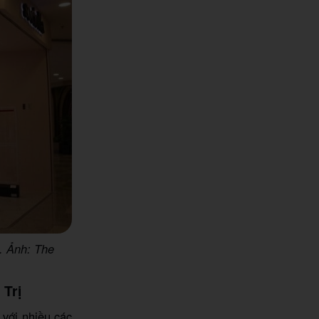
g. Ảnh: The
 Trị
 với nhiều các