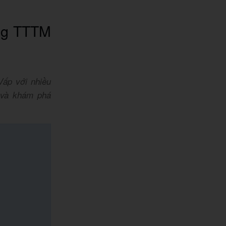
ong TTTM
Vấp với nhiều
m và khám phá