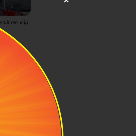
 nhất Gò Vấp.
an Văn
tại Gò Vấp và
 thể di chuyển
u: Nhà ga T1
uyễn Thái Sơn
 Tân Sơn Nhất
ến 20 phút di
rị bằng hướng
cũng có thể di