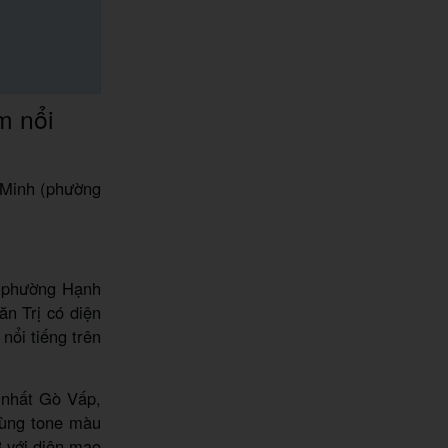
m nổi
 Minh (phường
c phường Hạnh
n Trị có diện
nổi tiếng trên
 nhất Gò Vấp,
cùng tone màu
 với diện mạo