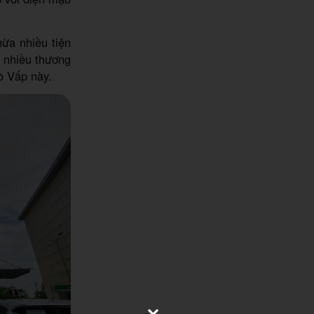
ừa nhiều tiện
g nhiều thương
ò Vấp này.