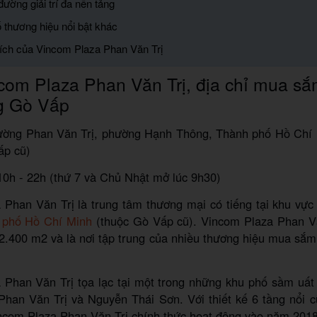
đường giải trí đa nền tảng
 thương hiệu nổi bật khác
 ích của Vincom Plaza Phan Văn Trị
om Plaza Phan Văn Trị, địa chỉ mua sắ
g Gò Vấp
đường Phan Văn Trị, phường Hạnh Thông, Thành phố Hồ Chí
ấp cũ)
10h - 22h (thứ 7 và Chủ Nhật mở lúc 9h30)
 Phan Văn Trị là trung tâm thương mại có tiếng tại khu vự
 phố Hồ Chí Minh
(thuộc Gò Vấp cũ). Vincom Plaza Phan Vă
2.400 m2 và là nơi tập trung của nhiều thương hiệu mua sắm 
 Phan Văn Trị tọa lạc tại một trong những khu phố sầm uất
 Phan Văn Trị và Nguyễn Thái Sơn. Với thiết kế 6 tầng nổi 
incom Plaza Phan Văn Trị chính thức hoạt động vào năm 2018