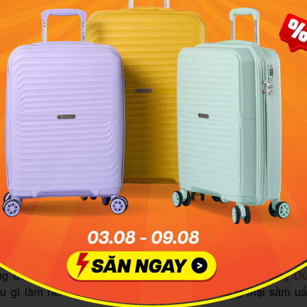
7: Bến xe Chợ Lớn - Gò Vấp
 146: Bến xe Miền Đông - Chợ Hiệp Thành
148: Bến xe Miền Tây - Gò Vấp
 161: Bến xe buýt Văn Thánh - Bến xe Ngã tư Ga
 24: Bến xe Miền Đông - Hóc Môn
 18: Chợ Bến Thành - Chợ Hiệp Thành
36: Bến xe Bến Thành - Thới An
 gì làm nên sự hấp dẫn bên trong Vinc
 Văn Trị
Phan Văn Trị là nơi tập trung của nhiều thương hiệu nổi tiế
ng đến bạn trải nghiệm giải trí đa dạng. Hãy cùng
Blog Du
u gì làm nên sự hấp dẫn của trung tâm thương mại sầm u