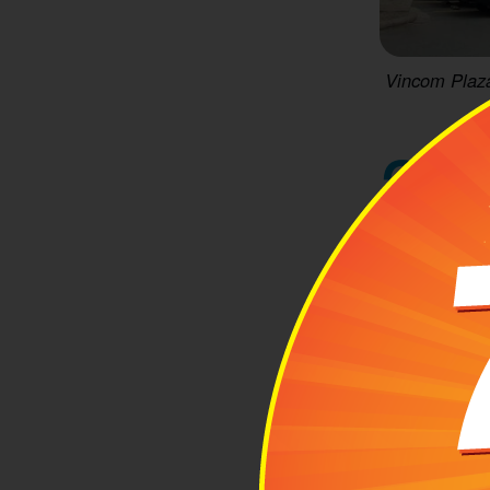
Vincom Plaza
2
Hướ
Trị
Vincom Plaza
có thể kết nố
đến Vincom P
Sân bay Tân 
- đường Phan
đến Vincom P
chuyển.
Bên cạnh đó,
dẫn của Googl
chuyển đến V