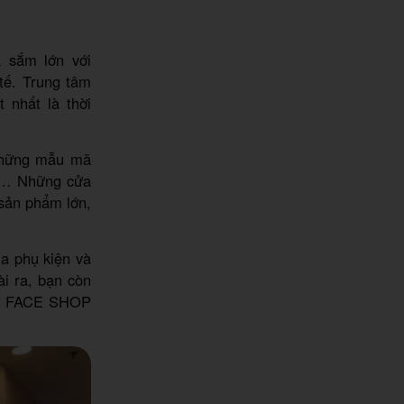
 sắm lớn với
 tế. Trung tâm
 nhất là thời
 những mẫu mã
ớc… Những cửa
 sản phẩm lớn,
ủa phụ kiện và
i ra, bạn còn
THE FACE SHOP