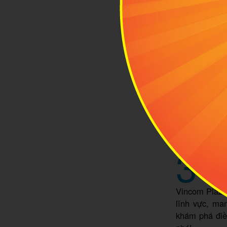
- Xe buýt số 
- Xe buýt số
- Xe buýt số 
- Xe buýt số
- Xe buýt số
- Xe buýt số
- Xe buýt số 
3
Điều
Phan
Vincom Plaza 
lĩnh vực, ma
khám phá điề