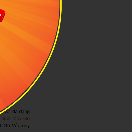
om Plaza
ng với đa dạng
 lịch MIA Go
ất Gò Vấp này