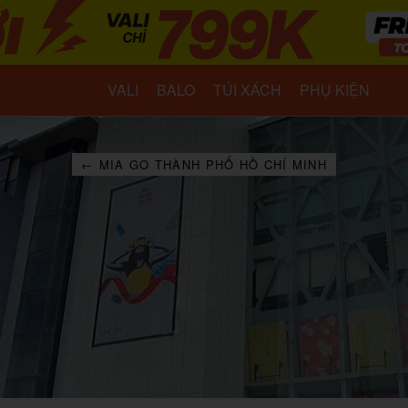
VALI
BALO
TÚI XÁCH
PHỤ KIỆN
← MIA GO THÀNH PHỐ HỒ CHÍ MINH