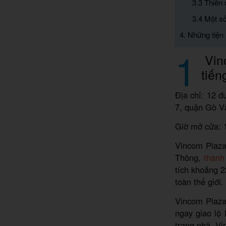
3.3 Thiên 
3.4 Một số
4. Những tiện
1
Vinc
tiến
Địa chỉ: 12 
7, quận Gò V
Giờ mở cửa: 
Vincom Plaza
Thông,
thành
tích khoảng 2
toàn thế giới.
Vincom Plaza
ngay giao lộ
trang nhã, V