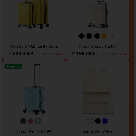
+1
#000000
#000000
#000000
#ffa500
Combo 2 VALI Larita Sena
Pisani Classic FZA01
1.899.000₫
2.199.000₫
-60%
-26%
4.700.000₫
2.990.000₫
Freeship
#40454a
#b76e79
#9ad8e7
#ffffff
#faf0e6
#000000
#0000FF
Pisani X9 YG1849A
Larita Metro One