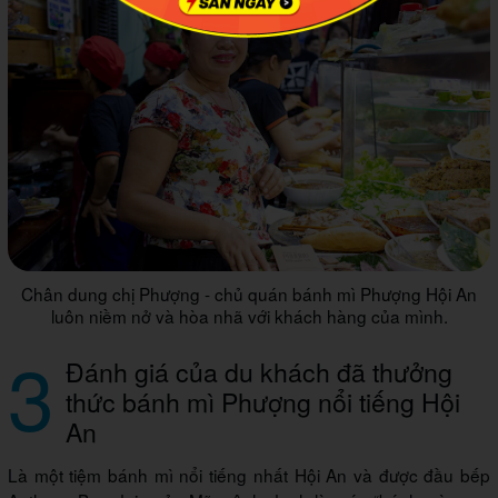
Chân dung chị Phượng - chủ quán bánh mì Phượng Hội An
luôn niềm nở và hòa nhã với khách hàng của mình.
3
Đánh giá của du khách đã thưởng
thức bánh mì Phượng nổi tiếng Hội
An
Là một tiệm bánh mì nổi tiếng nhất Hội An và được đầu bếp