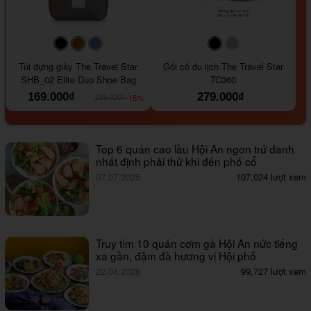
#000000
#964B00
#647290
#000000
#a9a9a9
Túi đựng giày The Travel Star
Gối cổ du lịch The Travel Star
SHB_02 Elite Duo Shoe Bag
TC360
169.000₫
279.000₫
-15%
199.000₫
Top 6 quán cao lầu Hội An ngon trứ danh
nhất định phải thử khi đến phố cổ
07.07.2025
107,024 lượt xem
Truy tìm 10 quán cơm gà Hội An nức tiếng
xa gần, đậm đà hương vị Hội phố
22.04.2026
99,727 lượt xem