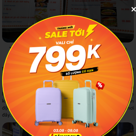
Thực đơn của quán bánh mì Phượng Hội An đa dạng và
phong phú cho khách hàng nhiều sự lựa chọn.
Sự hòa nhã với khách hàng đến từ chị chủ quán và nhân
viên bánh mì Phượng
Bằng sự giản dị và tâm huyết trong từng ổ bánh mì, bánh mì
Phượng cũng đối đãi với khách bằng sự nhiệt tình, thân thiện
khiến du khách không chỉ nhớ đến bởi hương vị thơm ngon
độc đáo mà còn bởi sự chân phương của con người xứ Hội nơi
đây.