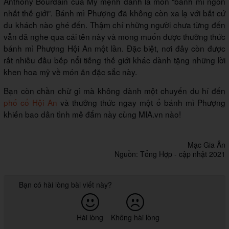
Anthony Bourdain của Mỹ mệnh danh là món “bánh mì ngon
nhất thế giới”. Bánh mì Phượng đã không còn xa lạ với bất cứ
du khách nào ghé đến. Thậm chí những người chưa từng đến
vẫn đã nghe qua cái tên này và mong muốn được thưởng thức
bánh mì Phượng Hội An một lần. Đặc biệt, nơi đây còn được
rất nhiều đầu bếp nổi tiếng thế giới khác dành tặng những lời
khen hoa mỹ về món ăn đặc sắc này.
Bạn còn chần chừ gì mà không dành một chuyến du hí đến
phố cổ Hội An
và thưởng thức ngay một ổ bánh mì Phượng
khiến bao dân tình mê đắm này cùng MIA.vn nào!
Mạc Gia Ân
Nguồn: Tổng Hợp - cập nhật 2021
Bạn có hài lòng bài viết này?
Hài lòng
Không hài lòng