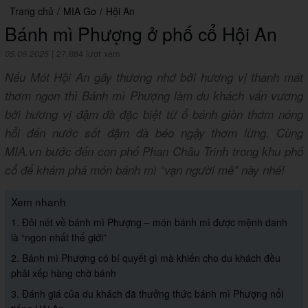
Trang chủ
/
MIA Go
/
Hội An
Bánh mì Phượng ở phố cổ Hội An
05.06.2025
|
27,884 lượt xem
Nếu Mót Hội An gây thương nhớ bởi hương vị thanh mát
thơm ngon thì Bánh mì Phượng làm du khách vấn vương
bởi hương vị đậm đà đặc biệt từ ổ bánh giòn thơm nóng
hổi đến nước sốt đậm đà béo ngậy thơm lừng. Cùng
MIA.vn bước đến con phố Phan Châu Trinh trong khu phố
cổ để khám phá món bánh mì “vạn người mê” này nhé!
Xem nhanh
1. Đôi nét về bánh mì Phượng – món bánh mì được mệnh danh
là “ngon nhất thế giới”
2. Bánh mì Phượng có bí quyết gì mà khiến cho du khách đều
phải xếp hàng chờ bánh
3. Đánh giá của du khách đã thưởng thức bánh mì Phượng nổi