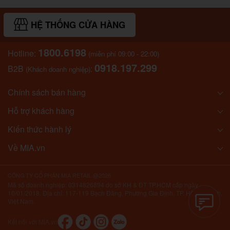
HỆ THỐNG CỬA HÀNG
1800.6198
Hotline:
(miễn phí 09:00 - 22:00)
0918.197.299
B2B
:
(Khách doanh nghiệp)
Chính sách bán hàng
Hỗ trợ khách hàng
Kiến thức hành lý
Về MIA.vn
CÔNG TY CỔ PHẦN MIA RETAIL @2026
Mã số doanh nghiệp: 0314826894 do sở KH & ĐT TP.HCM cấp ngày
10/01/2018. Địa chỉ: 117-119 Bạch Đằng, Phường Gia Định, TP. Hồ Chí Minh,
Việt Nam.
Kết nối với MIA.vn