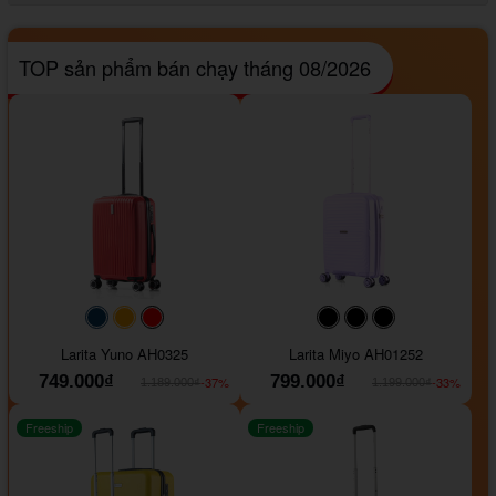
TOP sản phẩm bán chạy tháng 08/2026
#093f69
#ffa500
#FF0000
#000000
#000000
#000000
Larita Yuno AH0325
Larita Miyo AH01252
749.000₫
799.000₫
-37%
-33%
1.189.000₫
1.199.000₫
Freeship
Freeship