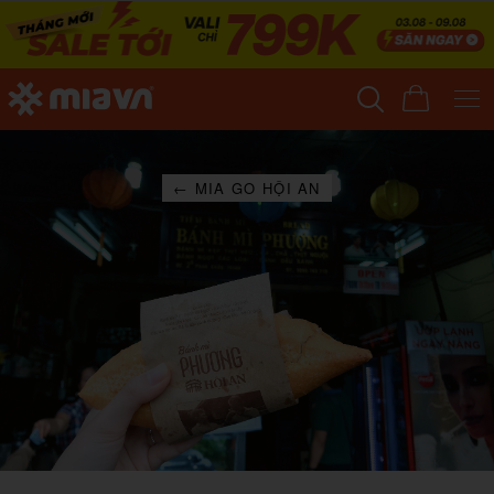
← MIA GO HỘI AN