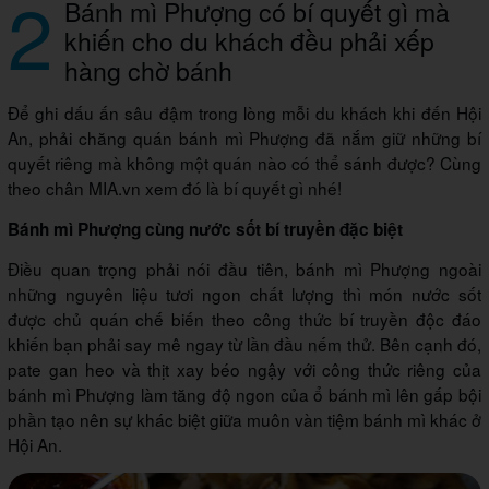
2
Bánh mì Phượng có bí quyết gì mà
khiến cho du khách đều phải xếp
hàng chờ bánh
Để ghi dấu ấn sâu đậm trong lòng mỗi du khách khi đến Hội
An, phải chăng quán bánh mì Phượng đã nắm giữ những bí
quyết riêng mà không một quán nào có thể sánh được? Cùng
theo chân MIA.vn xem đó là bí quyết gì nhé!
Bánh mì Phượng cùng nước sốt bí truyền đặc biệt
Điều quan trọng phải nói đầu tiên, bánh mì Phượng ngoài
những nguyên liệu tươi ngon chất lượng thì món nước sốt
được chủ quán chế biến theo công thức bí truyền độc đáo
khiến bạn phải say mê ngay từ lần đầu nếm thử. Bên cạnh đó,
pate gan heo và thịt xay béo ngậy với công thức riêng của
bánh mì Phượng làm tăng độ ngon của ổ bánh mì lên gấp bội
phần tạo nên sự khác biệt giữa muôn vàn tiệm bánh mì khác ở
Hội An.