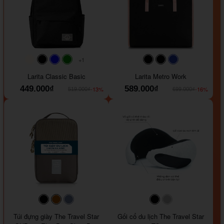
+1
#faf0e6
#000000
#0000FF
#008000
#000000
#000000
#1e35a5
Larita Classic Basic
Larita Metro Work
449.000₫
589.000₫
-13%
-16%
519.000₫
699.000₫
#000000
#964B00
#647290
#000000
#a9a9a9
Túi đựng giày The Travel Star
Gối cổ du lịch The Travel Star