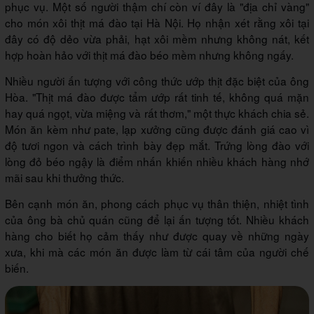
phục vụ. Một số người thậm chí còn ví đây là "địa chỉ vàng"
cho món xôi thịt má đào tại Hà Nội. Họ nhận xét rằng xôi tại
đây có độ dẻo vừa phải, hạt xôi mềm nhưng không nát, kết
hợp hoàn hảo với thịt má đào béo mềm nhưng không ngấy.
Nhiều người ấn tượng với công thức ướp thịt đặc biệt của ông
Hòa. "Thịt má đào được tẩm ướp rất tinh tế, không quá mặn
hay quá ngọt, vừa miệng và rất thơm," một thực khách chia sẻ.
Món ăn kèm như pate, lạp xưởng cũng được đánh giá cao vì
độ tươi ngon và cách trình bày đẹp mắt. Trứng lòng đào với
lòng đỏ béo ngậy là điểm nhấn khiến nhiều khách hàng nhớ
mãi sau khi thưởng thức.
Bên cạnh món ăn, phong cách phục vụ thân thiện, nhiệt tình
của ông bà chủ quán cũng để lại ấn tượng tốt. Nhiều khách
hàng cho biết họ cảm thấy như được quay về những ngày
xưa, khi mà các món ăn được làm từ cái tâm của người chế
biến.