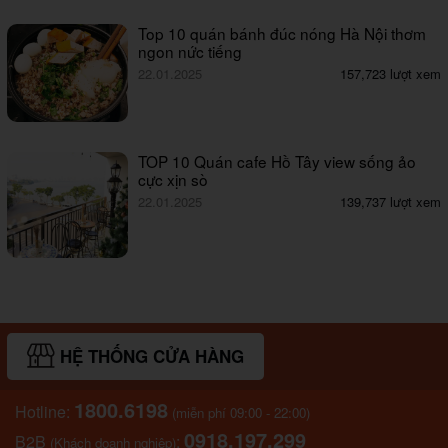
Top 10 quán bánh đúc nóng Hà Nội thơm
ngon nức tiếng
22.01.2025
157,723 lượt xem
TOP 10 Quán cafe Hồ Tây view sống ảo
cực xịn sò
22.01.2025
139,737 lượt xem
HỆ THỐNG CỬA HÀNG
1800.6198
Hotline:
(miễn phí 09:00 - 22:00)
0918.197.299
B2B
:
(Khách doanh nghiệp)