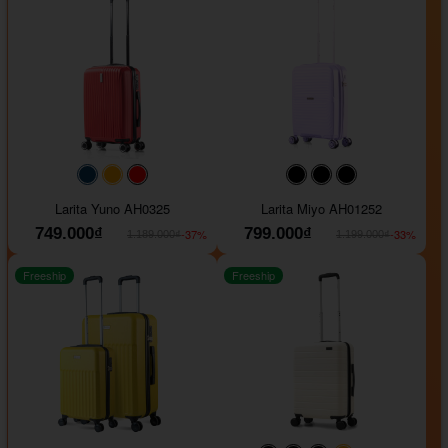
#093f69
#ffa500
#FF0000
#000000
#000000
#000000
Larita Yuno AH0325
Larita Miyo AH01252
749.000₫
799.000₫
-37%
-33%
1.189.000₫
1.199.000₫
Freeship
Freeship