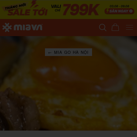
← MIA GO HÀ NỘI