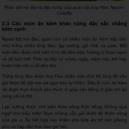
Phần xôi má đào là đặc trưng của quán xôi ông Hòa. Nguồn:
CafeBiz
2.3 Các món ăn kèm khác cũng đặc sắc chẳng
kém cạnh
Ngoài thịt má đào, quán còn có nhiều món ăn kèm hấp dẫn
như trứng chiên lòng đào, lạp xưởng, giò chả, và pate. Mỗi
món đều được chế biến tỉ mỉ để đảm bảo hương vị thơm ngon
và độ tươi mới. Pate tại đây có vị béo ngậy, mềm mịn, kết hợp
hoàn hảo với vị xôi dẻo dai.
Trứng lòng đào được ông Hòa chiên vừa chín tới, lòng đỏ vẫn
giữ được độ sệt mịn và ngọt béo tự nhiên. Đây là món ăn kèm
rất được thực khách yêu thích vì giúp cân bằng vị giác khi ăn
cùng xôi và thịt.
Lạp xưởng được chế biến theo công thức riêng, không quá
ngọt như kiểu miền Nam nhưng vẫn giữ được độ thơm nồng
của gia vị. Sự kết hợp này khiến cho bữa ăn trở nên phong
phú và hấp dẫn hơn bao giờ hết.