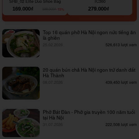
SHB_02 Elite Duo Shoe Bag
TC360
169.000₫
279.000₫
-15%
199.000₫
Top 16 quán phở Hà Nội ngon nức tiếng ăn
là ghiền
25.02.2026
526,613 lượt xem
20 quán bún chả Hà Nội ngon trứ danh đất
Hà Thành
08.07.2026
439,450 lượt xem
Phở Bát Đàn - Phở gia truyền 100 năm tuổi
tại Hà Nội
31.07.2026
222,508 lượt xem