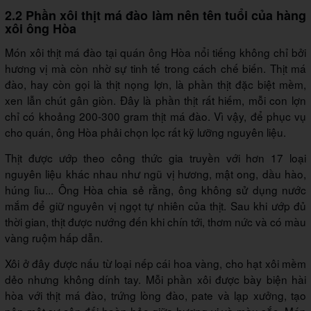
2.2 Phần xôi thịt má đào làm nên tên tuổi của hàng
xôi ông Hòa
Món xôi thịt má đào tại quán ông Hòa nổi tiếng không chỉ bởi
hương vị mà còn nhờ sự tinh tế trong cách chế biến. Thịt má
đào, hay còn gọi là thịt nọng lợn, là phần thịt đặc biệt mềm,
xen lẫn chút gân giòn. Đây là phần thịt rất hiếm, mỗi con lợn
chỉ có khoảng 200-300 gram thịt má đào. Vì vậy, để phục vụ
cho quán, ông Hòa phải chọn lọc rất kỹ lưỡng nguyên liệu.
Thịt được ướp theo công thức gia truyền với hơn 17 loại
nguyên liệu khác nhau như ngũ vị hương, mật ong, dầu hào,
húng lìu... Ông Hòa chia sẻ rằng, ông không sử dụng nước
mắm để giữ nguyên vị ngọt tự nhiên của thịt. Sau khi ướp đủ
thời gian, thịt được nướng đến khi chín tới, thơm nức và có màu
vàng ruộm hấp dẫn.
Xôi ở đây được nấu từ loại nếp cái hoa vàng, cho hạt xôi mềm
dẻo nhưng không dính tay. Mỗi phần xôi được bày biện hài
hòa với thịt má đào, trứng lòng đào, pate và lạp xưởng, tạo
nên một sự cân đối hoàn hảo giữa hương vị và màu sắc. Món