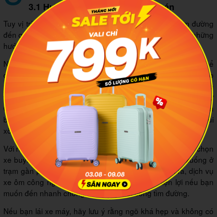
3.1 Hướng dẫn di chuyển đến quán
Tuy vị trí có phần khuất sâu trong ngõ nhưng việc tìm đường
đến quán cũng không quá khó khăn nếu bạn làm theo những
hướng dẫn dưới đây.
Nếu xuất phát từ khu vực trung tâm như Hồ Gươm, bạn có thể
di chuyển theo hướng đường Trần Quang Khải, sau đó rẽ vào
phố Bạch Đằng. Từ đầu ngõ 67, đi bộ khoảng 100 mét là sẽ
thấy quán. Bạn có thể sử dụng các ứng dụng bản đồ như
Google Maps để định vị chính xác vị trí quán. Dấu hiệu nhận
biết là một quán nhỏ, luôn đông đúc khách và thơm nức mùi
xôi từ xa.
Với những ai đi bằng phương tiện công cộng, bạn có thể chọn
xe buýt với các tuyến như số 03, 11 hoặc 22, sau đó xuống ở
trạm gần phố Bạch Đằng và đi bộ vào ngõ. Ngoài ra, dịch vụ
xe ôm công nghệ hoặc taxi cũng là lựa chọn tiện lợi nếu bạn
muốn đến nhanh chóng và không mất công tìm đường.
Nếu bạn lái xe máy, hãy lưu ý rằng ngõ khá hẹp và không có