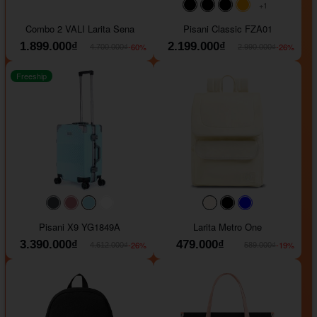
+1
#000000
#000000
#000000
#ffa500
Combo 2 VALI Larita Sena
Pisani Classic FZA01
1.899.000₫
2.199.000₫
-60%
-26%
4.700.000₫
2.990.000₫
Freeship
#40454a
#b76e79
#9ad8e7
#ffffff
#faf0e6
#000000
#0000FF
Pisani X9 YG1849A
Larita Metro One
3.390.000₫
479.000₫
-26%
-19%
4.612.000₫
589.000₫