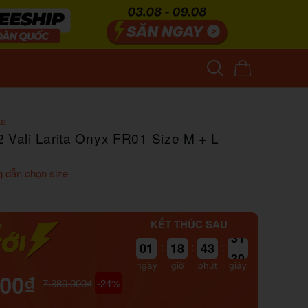
ta
 Vali Larita Onyx FR01 Size M + L
 dẫn chọn size
KẾT THÚC SAU
01
:
18
:
43
:
29
ngày
giờ
phút
giây
000₫
-24%
7.380.000₫