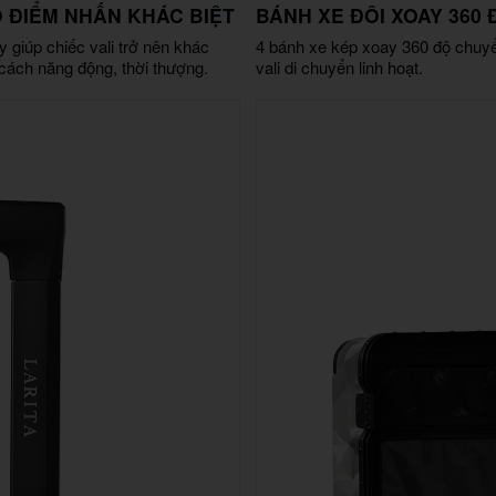
O ĐIỂM NHẤN KHÁC BIỆT
BÁNH XE ĐÔI XOAY 360 
y giúp chiếc vali trở nên khác
4 bánh xe kép xoay 360 độ chuyể
 cách năng động, thời thượng.
vali di chuyển linh hoạt.