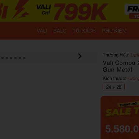
VALI
BALO
TÚI XÁCH
PHỤ KIỆN
Thương hiệu:
Lari
Vali Combo 2
Gun Metal
Kích thước:
Hướng
24 + 28
5.580.