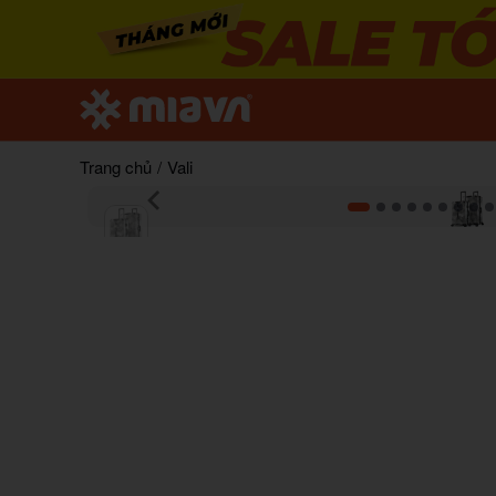
Trang chủ
/
Vali
Item
1
of
15