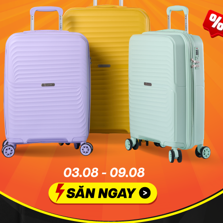
O TÁC
ĐẾ CHỐNG TRẦY VÀ MÓC
ay khi di chuyển. Form quai liền
Trang bị móc treo bên hông thân v
ả khi hành lý nặng.
nhân khi bạn cần thao tác nhanh 
chống trầy xước.