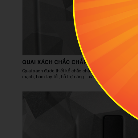
QUAI XÁCH CHẮC CHẮN VÀ DỄ DÀNG THA
Quai xách được thiết kế chắc chắn mang lại cảm giác êm t
mạch, bám tay tốt, hỗ trợ nâng – xách vali dễ dàng ngay c