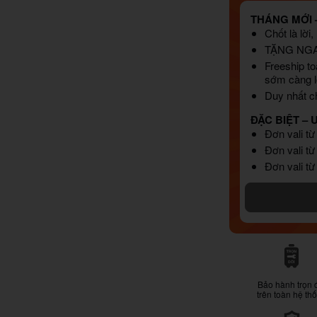
THÁNG MỚI –
Chốt là lời
TẶNG NG
Freeship to
sớm càng l
Duy nhất ch
ĐẶC BIỆT – 
Đơn vali từ
Đơn vali từ
Đơn vali từ
Bảo hành trọn 
trên toàn hệ th