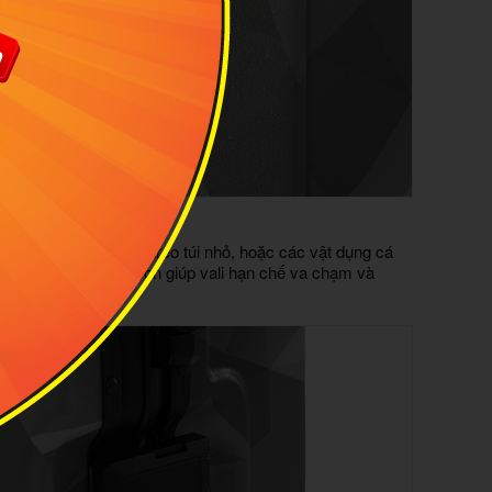
 TREO 2IN1
ali cực kỳ tiện lợi để treo túi nhỏ, hoặc các vật dụng cá
ở sân bay ngoài ra còn giúp vali hạn chế va chạm và