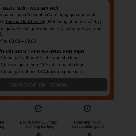
 DEAL MỚI - VALI GIÁ HỜI
, mua online vừa nhanh vừa rẻ, tặng quà cực chất
AY
Túi phân loại hành lý
(Đơn hàng chứa vali bất kỳ)
àn quốc khi đặt qua website - số lượng có hạn, mua
ời!
ỉ từ 03.08 – 09.08
ƯU ĐÃI GIẢM THÊM KHI MUA PHỤ KIỆN
 1 triệu: giảm thêm 5% khi mua phụ kiện
 1,5 triệu: giảm thêm 10% khi mua phụ kiện
 3 triệu: giảm thêm 15% khi mua phụ kiện
TẠM NGƯNG KINH DOANH
đời
Đổi trả trong 365 ngày
Hoàn tiền 100%
ống
nếu không hài lòng
nếu sản phẩm gặp lỗi