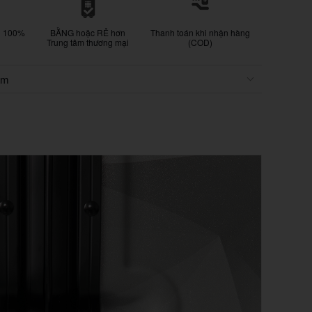
g 100%
BẰNG hoặc RẺ hơn
Thanh toán khi nhận hàng
Trung tâm thương mại
(COD)
ẩm