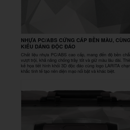
NHỰA PC/ABS CỨNG CÁP BỀN MÀU, CÙN
KIỂU DÁNG ĐỘC ĐÁO
Chất liệu nhựa PC/ABS cao cấp, mang đến độ bền chắ
vượt trội, khả năng chống trầy tốt và giữ màu lâu dài. Thi
kế họa tiết hình khối 3D độc đáo cùng logo LARITA chạ
khắc tinh tế tạo nên diện mạo nổi bật và khác biệt.