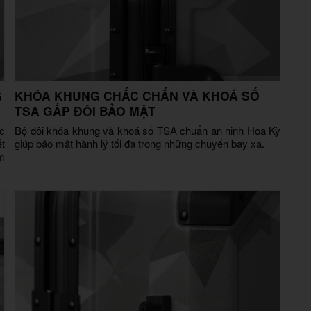
G
KHÓA KHUNG CHẮC CHẮN VÀ KHOÁ SỐ
TSA GẤP ĐÔI BẢO MẬT
c
Bộ đôi khóa khung và khoá số TSA chuẩn an ninh Hoa Kỳ
ết
giúp bảo mật hành lý tối đa trong những chuyến bay xa.
m