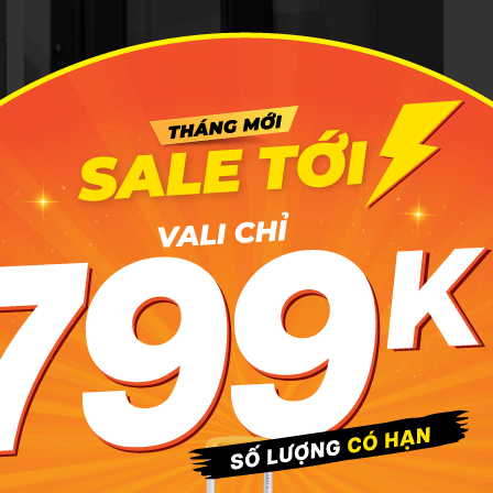
O
ĐẾ CHỐNG TRẦY VÀ MÓC TREO 2IN1
Trang bị móc treo bên hông thân vali cực kỳ tiện lợi để treo
túi nhỏ, hoặc các vật dụng cá nhân khi bạn cần thao tác
m
nhanh ở sân bay ngoài ra còn giúp vali hạn chế va chạm
rợ
và chống trầy xước.