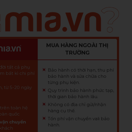
MUA HÀNG NGOÀI THỊ
TRƯỜNG
ời tất cả phụ
Bảo hành có thời hạn, thu phí
m bất kì chi phí
bảo hành và sửa chữa cho
từng phụ kiện.
, từ 5-20 ngày
Quy trình bảo hành phức tạp,
thời gian bảo hành lâu.
Không có địa chỉ gửi/nhận
trên toàn hệ
hàng cụ thế.
oàn quốc
Tốn phí vận chuyển vali bảo
vận chuyển
hành.
 khách