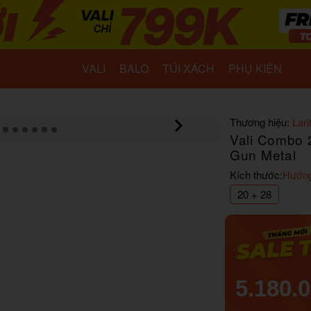
VALI
BALO
TÚI XÁCH
PHỤ KIỆN
Thương hiệu:
Lari
Vali Combo 2
Gun Metal
Kích thước:
Hướng
20 + 28
5.180.