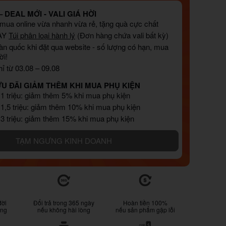
 DEAL MỚI - VALI GIÁ HỜI
, mua online vừa nhanh vừa rẻ, tặng quà cực chất
AY
Túi phân loại hành lý
(Đơn hàng chứa vali bất kỳ)
àn quốc khi đặt qua website - số lượng có hạn, mua
ời!
ỉ từ 03.08 – 09.08
ƯU ĐÃI GIẢM THÊM KHI MUA PHỤ KIỆN
 1 triệu: giảm thêm 5% khi mua phụ kiện
 1,5 triệu: giảm thêm 10% khi mua phụ kiện
 3 triệu: giảm thêm 15% khi mua phụ kiện
TẠM NGƯNG KINH DOANH
đời
Đổi trả trong 365 ngày
Hoàn tiền 100%
ống
nếu không hài lòng
nếu sản phẩm gặp lỗi