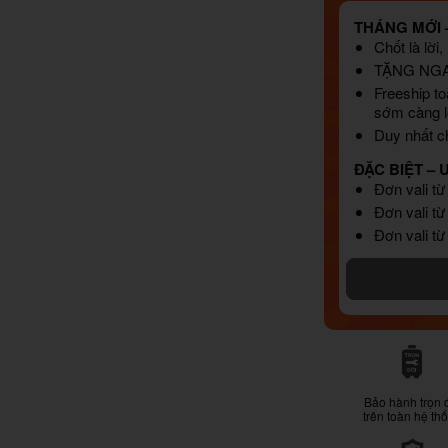
THÁNG MỚI –
Chốt là lời
TẶNG NG
Freeship to
sớm càng l
Duy nhất ch
ĐẶC BIỆT – 
Đơn vali từ
Đơn vali từ
Đơn vali từ
Bảo hành trọn 
trên toàn hệ th