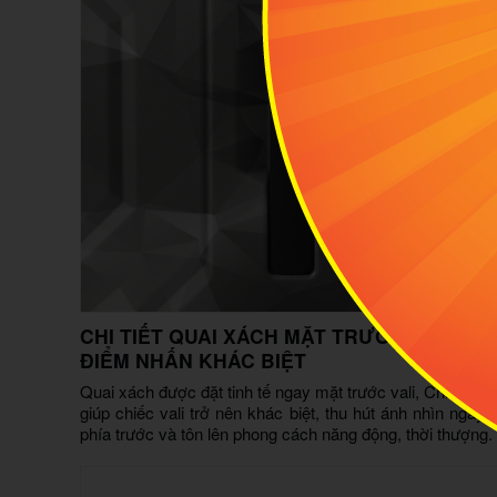
CHI TIẾT QUAI XÁCH MẶT TRƯỚC VALI TẠ
ĐIỂM NHẤN KHÁC BIỆT
Quai xách được đặt tinh tế ngay mặt trước vali, Chi tiết n
giúp chiếc vali trở nên khác biệt, thu hút ánh nhìn ngay 
phía trước và tôn lên phong cách năng động, thời thượng.