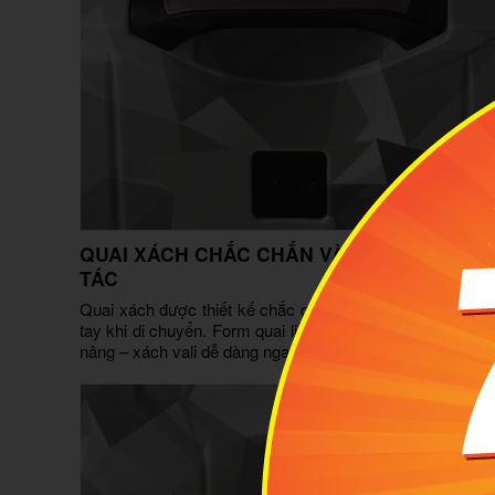
QUAI XÁCH CHẮC CHẮN VÀ DỄ DÀNG THA
TÁC
Quai xách được thiết kế chắc chắn mang lại cảm giác ê
tay khi di chuyển. Form quai liền mạch, bám tay tốt, hỗ t
nâng – xách vali dễ dàng ngay cả khi hành lý nặng.