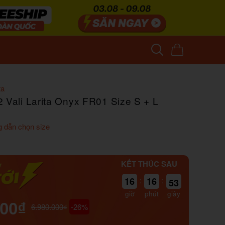
ta
 Vali Larita Onyx FR01 Size S + L
 dẫn chọn size
KẾT THÚC SAU
16
:
16
:
52
giờ
phút
giây
000₫
-26%
6.980.000₫