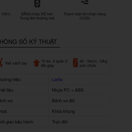
g 100%
BẰNG hoặc RẺ hơn
Thanh toán khi nhận hàng
Trung tâm thương mại
(COD)
HÔNG SỐ KỸ THUẬT
15 áo, 4 quần 2
40 - 54cm, 12kg
Vali xách tay
đôi giày
sức chứa
hương hiệu:
Larita
ất liệu:
Nhựa PC + ABS
ánh xe:
Bánh xe đôi
hoá:
Khóa khung
hời gian bảo hành:
Trọn đời