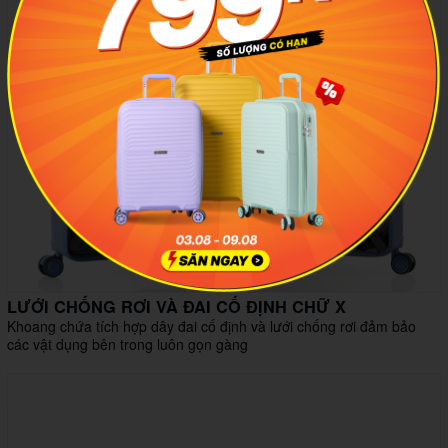
LƯỚI CHỐNG RƠI VÀ ĐAI CỐ ĐỊNH CHỮ X
Khoang chứa tích hợp dây đai cố định và lưới chống rơi đảm bảo
các vật dụng bên trong luôn gọn gàng