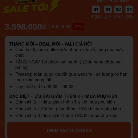
KẾT THÚC SAU
23
01
01
32
:
:
:
22
ngày
giờ
phút
giây
3.598.000₫
-27%
4.900.000₫
THÁNG MỚI – DEAL MỚI - VALI GIÁ HỜI
Chốt là lời, mua online vừa nhanh vừa rẻ, tặng quà cực
chất
TẶNG NGAY
Túi phân loại hành lý
(Đơn hàng chứa vali
bất kỳ)
Freeship toàn quốc khi đặt qua website - số lượng có hạn,
mua sớm càng lời!
Duy nhất chỉ từ 03.08 – 09.08
ĐẶC BIỆT – ƯU ĐÃI GIẢM THÊM KHI MUA PHỤ KIỆN
Đơn vali từ 1 triệu: giảm thêm 5% khi mua phụ kiện
Đơn vali từ 1,5 triệu: giảm thêm 10% khi mua phụ kiện
Đơn vali từ 3 triệu: giảm thêm 15% khi mua phụ kiện
THÊM VÀO GIỎ HÀNG