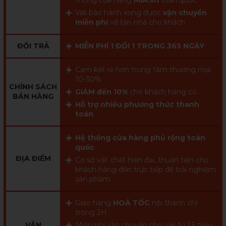
Vali bảo hành xong được
vận chuyển
miễn phí
về tận nhà cho khách
ĐỔI TRẢ
MIỄN PHÍ 1 ĐỔI 1 TRONG 365 NGÀY
Cam kết rẻ hơn trung tâm thương mại
10-30%
CHÍNH SÁCH
GIẢM đến 10%
cho khách hàng cũ
BÁN HÀNG
Hỗ trợ nhiều phương thức thanh
toán
Hệ thống cửa hàng phủ rộng toàn
quốc
ĐỊA ĐIỂM
Cơ sở vật chất hiện đại, thuận tiện cho
khách hàng đến trực tiếp để trải nghiệm
sản phẩm
Giao hàng
HOẢ TỐC
nội thành chỉ
trong 2H
VẬN
Miễn phí vận chuyển cho vali từ 1,5 triệu