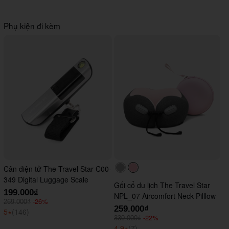
Phụ kiện đi kèm
Cân điện tử The Travel Star C00-
#acacac
#ffc0cb
349 Digital Luggage Scale
Gối cổ du lịch The Travel Star
199.000₫
NPL_07 Aircomfort Neck Pilllow
-26%
269.000₫
259.000₫
5
⭑
(146)
-22%
330.000₫
4.9
⭑
(7)