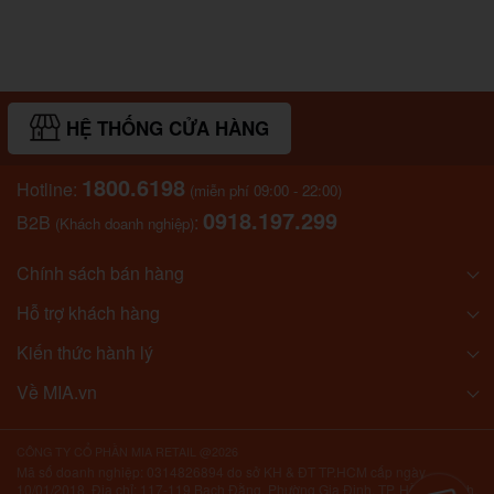
HỆ THỐNG CỬA HÀNG
1800.6198
Hotline:
(miễn phí 09:00 - 22:00)
0918.197.299
B2B
:
(Khách doanh nghiệp)
Chính sách bán hàng
Hỗ trợ khách hàng
Kiến thức hành lý
Về MIA.vn
CÔNG TY CỔ PHẦN MIA RETAIL @2026
Mã số doanh nghiệp: 0314826894 do sở KH & ĐT TP.HCM cấp ngày
10/01/2018. Địa chỉ: 117-119 Bạch Đằng, Phường Gia Định, TP. Hồ Chí Minh,