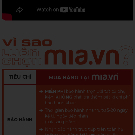
TIÊU CHÍ
MUA HÀNG TẠI
MIỄN PHÍ
bảo hành trọn đời tất cả phụ
kiện,
KHÔNG
phải trả thêm bất kì chi phí
bảo hành khác.
Thời gian bảo hành nhanh, từ 5-20 ngày
kể từ ngày tiếp nhận
BẢO HÀNH
(tuỳ sản phẩm)
Nhận bảo hành trực tiếp trên toàn hệ
thống cửa hàng
MIA.vn
toàn quốc