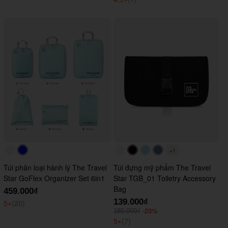
+1
#faf0e6
#0000FF
#faf0e6
#000000
#ADD8E6
#647290
Túi phân loại hành lý The Travel
Túi đựng mỹ phẩm The Travel
Star GoFlex Organizer Set 6in1
Star TGB_01 Toiletry Accessory
Bag
459.000₫
139.000₫
5
⭑
(20)
-23%
180.000₫
5
⭑
(7)