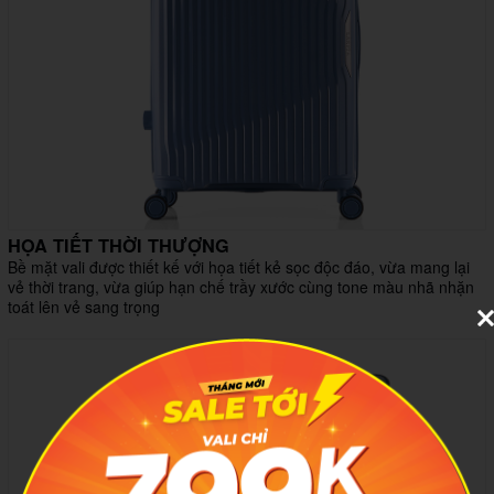
HỌA TIẾT THỜI THƯỢNG
Bề mặt vali được thiết kế với họa tiết kẻ sọc độc đáo, vừa mang lại
vẻ thời trang, vừa giúp hạn chế trầy xước cùng tone màu nhã nhặn
toát lên vẻ sang trọng