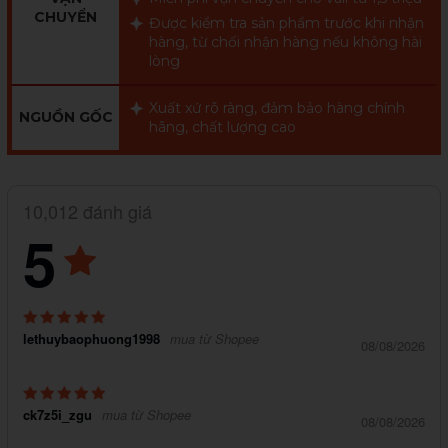
CHUYỂN
Được kiểm tra sản phẩm trước khi nhận
hàng, từ chối nhận hàng nếu không hài
lòng
Xuất xứ rõ ràng, đảm bảo hàng chính
NGUỒN GỐC
hãng, chất lượng cao
10,012 đánh giá
5
lethuybaophuong1998
mua từ Shopee
08/08/2026
ck7z5i_zgu
mua từ Shopee
08/08/2026