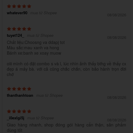
whatever90
mua từ Shopee
08/08/2026
tuyet124_
mua từ Shopee
08/08/2026
Chất liệu:Choosng va ddapj tot
Màu sắc:mau xanh va hong
Bánh xe:banh xe xoay muow
oiii mình có đặt combo s và l, lúc nhìn ảnh thấy bthg về thấy cx
đẹp á mấy bà. với cả cũng chắc chắn, còn bảo hành trọn đời
chớ
thanthanhtoan
mua từ Shopee
08/08/2026
_i0exlgi5j
mua từ Shopee
08/08/2026
Giao hàng nhanh, shop đóng gói hàng cẩn thận, sản phẩm
dùng tốt