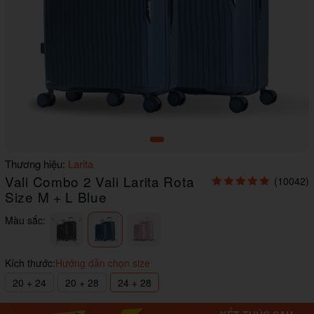
Item
Thương hiệu:
Larita
1
Vali Combo 2 Vali Larita Rota
(10042)
of
1
Size M + L Blue
Màu sắc:
Kích thước:
Hướng dẫn chọn size
20 + 24
20 + 28
24 + 28