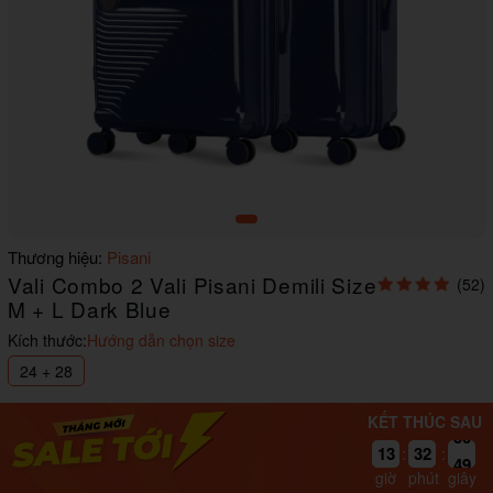
Item
Thương hiệu:
Pisani
1
Vali Combo 2 Vali Pisani Demili Size
(52)
of
1
M + L Dark Blue
Kích thước:
Hướng dẫn chọn size
24 + 28
KẾT THÚC SAU
49
13
32
:
:
48
giờ
phút
giây