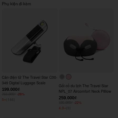
Phụ kiện đi kèm
Cân điện tử The Travel Star C00-
#acacac
#ffc0cb
349 Digital Luggage Scale
Gối cổ du lịch The Travel Star
199.000₫
NPL_07 Aircomfort Neck Pilllow
-26%
269.000₫
259.000₫
5
⭑
(146)
-22%
330.000₫
4.9
⭑
(9)