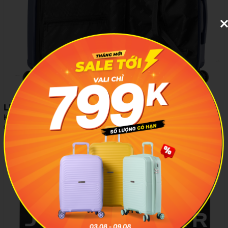
LƯỚI CHỐNG RƠI VÀ ĐAI CỐ ĐỊNH CHỮ X
Khoang chứa tích hợp dây đai cố định và lưới chống rơi đảm bảo
các vật dụng bên trong luôn gọn gàng