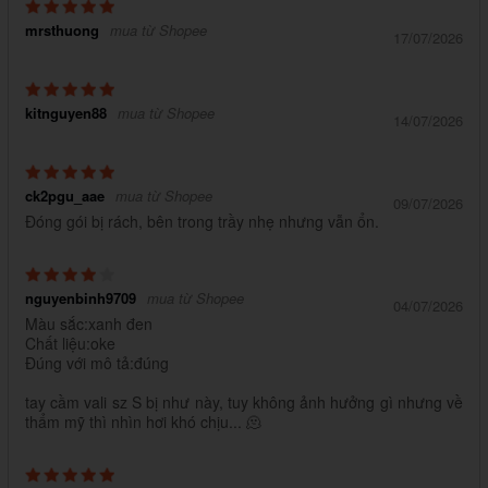
mrsthuong
mua từ Shopee
17/07/2026
kitnguyen88
mua từ Shopee
14/07/2026
ck2pgu_aae
mua từ Shopee
09/07/2026
Đóng gói bị rách, bên trong trầy nhẹ nhưng vẫn ổn.
nguyenbinh9709
mua từ Shopee
04/07/2026
Màu sắc:xanh đen
Chất liệu:oke
Đúng với mô tả:đúng
tay cầm vali sz S bị như này, tuy không ảnh hưởng gì nhưng về
thẩm mỹ thì nhìn hơi khó chịu... 🫠