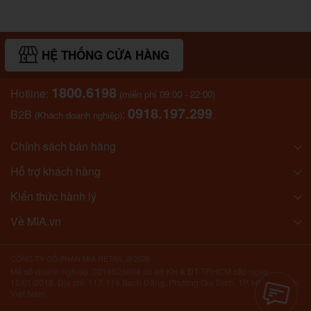
HỆ THỐNG CỬA HÀNG
1800.6198
Hotline:
(miễn phí 09:00 - 22:00)
0918.197.299
B2B
:
(Khách doanh nghiệp)
Chính sách bán hàng
Hỗ trợ khách hàng
Kiến thức hành lý
Về MIA.vn
CÔNG TY CỔ PHẦN MIA RETAIL @2026
Mã số doanh nghiệp: 0314826894 do sở KH & ĐT TP.HCM cấp ngày
10/01/2018. Địa chỉ: 117-119 Bạch Đằng, Phường Gia Định, TP. Hồ Chí Minh,
Việt Nam.