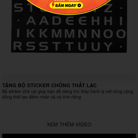
TẶNG BỘ STICKER CHỐNG THẤT LẠC
Bộ sticker chữ cái giúp bạn dễ dàng tìm thấy hành lý nơi công cộng
đồng thời tạo điểm nhấn và cá tính riêng
XEM THÊM VIDEO