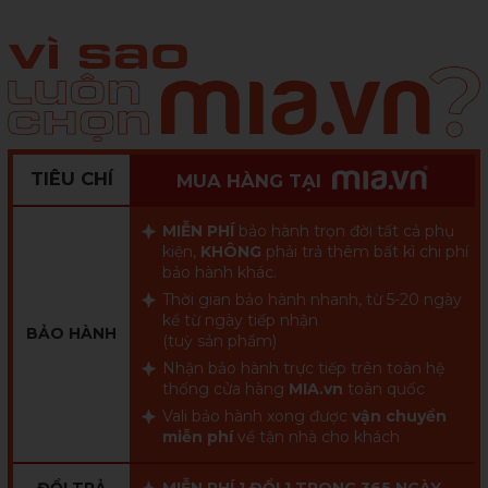
TIÊU CHÍ
MUA HÀNG TẠI
MIỄN PHÍ
bảo hành trọn đời tất cả phụ
kiện,
KHÔNG
phải trả thêm bất kì chi phí
bảo hành khác.
Thời gian bảo hành nhanh, từ 5-20 ngày
kể từ ngày tiếp nhận
BẢO HÀNH
(tuỳ sản phẩm)
Nhận bảo hành trực tiếp trên toàn hệ
thống cửa hàng
MIA.vn
toàn quốc
Vali bảo hành xong được
vận chuyển
miễn phí
về tận nhà cho khách