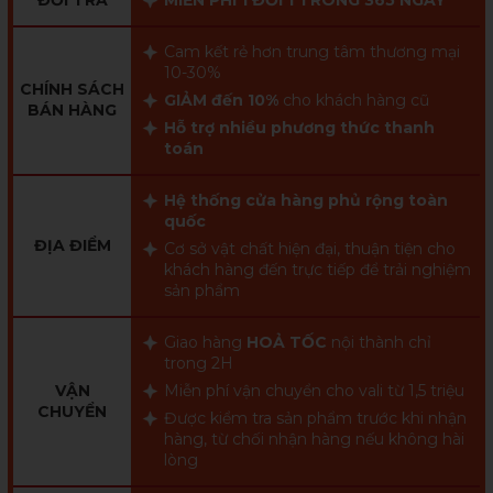
ĐỔI TRẢ
MIỄN PHÍ 1 ĐỔI 1 TRONG 365 NGÀY
Cam kết rẻ hơn trung tâm thương mại
10-30%
CHÍNH SÁCH
GIẢM đến 10%
cho khách hàng cũ
BÁN HÀNG
Hỗ trợ nhiều phương thức thanh
toán
Hệ thống cửa hàng phủ rộng toàn
quốc
ĐỊA ĐIỂM
Cơ sở vật chất hiện đại, thuận tiện cho
khách hàng đến trực tiếp để trải nghiệm
sản phẩm
Giao hàng
HOẢ TỐC
nội thành chỉ
trong 2H
VẬN
Miễn phí vận chuyển cho vali từ 1,5 triệu
CHUYỂN
Được kiểm tra sản phẩm trước khi nhận
hàng, từ chối nhận hàng nếu không hài
lòng