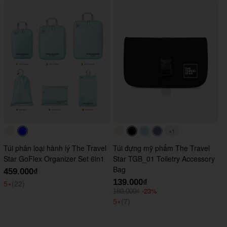
+1
#faf0e6
#0000FF
#faf0e6
#000000
#ADD8E6
#647290
Túi phân loại hành lý The Travel
Túi đựng mỹ phẩm The Travel
Star GoFlex Organizer Set 6in1
Star TGB_01 Toiletry Accessory
Bag
459.000₫
139.000₫
5
⭑
(22)
-23%
180.000₫
5
⭑
(7)