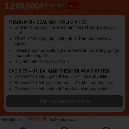
3.299.000₫
-46%
6.160.000₫
THÁNG MỚI – DEAL MỚI - VALI GIÁ HỜI
Chốt là lời, mua online vừa nhanh vừa rẻ, tặng quà cực
chất
TẶNG NGAY
Túi phân loại hành lý
(Đơn hàng chứa vali
bất kỳ)
Freeship toàn quốc khi đặt qua website - số lượng có hạn,
mua sớm càng lời!
Duy nhất chỉ từ 03.08 – 09.08
ĐẶC BIỆT – ƯU ĐÃI GIẢM THÊM KHI MUA PHỤ KIỆN
Đơn vali từ 1 triệu: giảm thêm 5% khi mua phụ kiện
Đơn vali từ 1,5 triệu: giảm thêm 10% khi mua phụ kiện
Đơn vali từ 3 triệu: giảm thêm 15% khi mua phụ kiện
TẠM NGƯNG KINH DOANH
1800 6198
Gọi đặt hàng
(miễn phí, 8-22h)