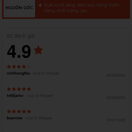
Xuất xứ rõ ràng, đảm bảo hàng chính
NGUỒN GỐC
hãng, chất lượng cao
52 đánh giá
4.9
vinhhongthu
mua từ Shopee
06/08/2026
tv65jarlcr
mua từ Shopee
02/08/2026
bearniee
mua từ Shopee
19/07/2026