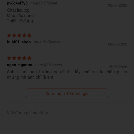
pv8c4pi7y3
mua từ Shopee
02/07/2026
Chất liệu:pp
Màu sắc:đúng
Thiết kế:đúng
bubi01_shop
mua từ Shopee
28/06/2026
ngan_ngannn
mua từ Shopee
15/06/2026
Anh is an toàn trưởng người rồi đấy chứ em ko hiểu gì cả
nhưng mà anh chỉ là em
Xem thêm 10 đánh giá
Viết đánh giá của bạn...