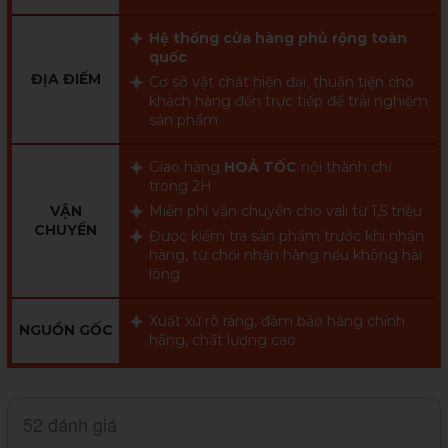
Hệ thống cửa hàng phủ rộng toàn
quốc
ĐỊA ĐIỂM
Cơ sở vật chất hiện đại, thuận tiện cho
khách hàng đến trực tiếp để trải nghiệm
sản phẩm
Giao hàng
HOẢ TỐC
nội thành chỉ
trong 2H
VẬN
Miễn phí vận chuyển cho vali từ 1,5 triệu
CHUYỂN
Được kiểm tra sản phẩm trước khi nhận
hàng, từ chối nhận hàng nếu không hài
lòng
Xuất xứ rõ ràng, đảm bảo hàng chính
NGUỒN GỐC
hãng, chất lượng cao
52 đánh giá