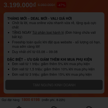
3.199.000₫
-47%
6.060.000₫
THÁNG MỚI – DEAL MỚI - VALI GIÁ HỜI
Chốt là lời, mua online vừa nhanh vừa rẻ, tặng quà cực
chất
TẶNG NGAY
Túi phân loại hành lý
(Đơn hàng chứa vali
bất kỳ)
Freeship toàn quốc khi đặt qua website - số lượng có hạn,
mua sớm càng lời!
Duy nhất chỉ từ 03.08 – 09.08
ĐẶC BIỆT – ƯU ĐÃI GIẢM THÊM KHI MUA PHỤ KIỆN
Đơn vali từ 1 triệu: giảm thêm 5% khi mua phụ kiện
Đơn vali từ 1,5 triệu: giảm thêm 10% khi mua phụ kiện
Đơn vali từ 3 triệu: giảm thêm 15% khi mua phụ kiện
TẠM NGƯNG KINH DOANH
1800 6198
Gọi đặt hàng
(miễn phí, 8-22h)