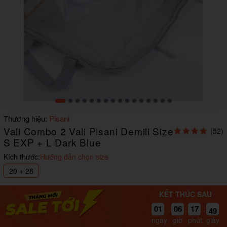
Item
Thương hiệu:
Pisani
1
Vali Combo 2 Vali Pisani Demili Size
(52)
of
16
S EXP + L Dark Blue
Kích thước:
Hướng dẫn chọn size
20 + 28
KẾT THÚC SAU
01
06
17
47
:
:
:
ngày
giờ
phút
giây