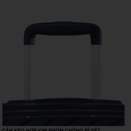
CẦN KÉO HỢP KIM NHÔM CHỐNG RỈ SÉT