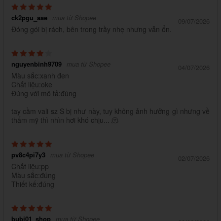
ck2pgu_aae
mua từ Shopee
09/07/2026
Đóng gói bị rách, bên trong trầy nhẹ nhưng vẫn ổn.
nguyenbinh9709
mua từ Shopee
04/07/2026
Màu sắc:xanh đen
Chất liệu:oke
Đúng với mô tả:đúng
tay cầm vali sz S bị như này, tuy không ảnh hưởng gì nhưng về
thẩm mỹ thì nhìn hơi khó chịu... 🫠
pv8c4pi7y3
mua từ Shopee
02/07/2026
Chất liệu:pp
Màu sắc:đúng
Thiết kế:đúng
bubi01_shop
mua từ Shopee