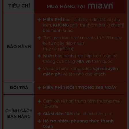
TIÊU CHÍ
MUA HÀNG TẠI
MIỄN PHÍ
bảo hành trọn đời tất cả phụ
kiện,
KHÔNG
phải trả thêm bất kì chi phí
bảo hành khác.
Thời gian bảo hành nhanh, từ 5-20 ngày
kể từ ngày tiếp nhận
BẢO HÀNH
(tuỳ sản phẩm)
Nhận bảo hành trực tiếp trên toàn hệ
thống cửa hàng
MIA.vn
toàn quốc
Vali bảo hành xong được
vận chuyển
miễn phí
về tận nhà cho khách
ĐỔI TRẢ
MIỄN PHÍ 1 ĐỔI 1 TRONG 365 NGÀY
Cam kết rẻ hơn trung tâm thương mại
10-30%
CHÍNH SÁCH
GIẢM đến 10%
cho khách hàng cũ
BÁN HÀNG
Hỗ trợ nhiều phương thức thanh
toán