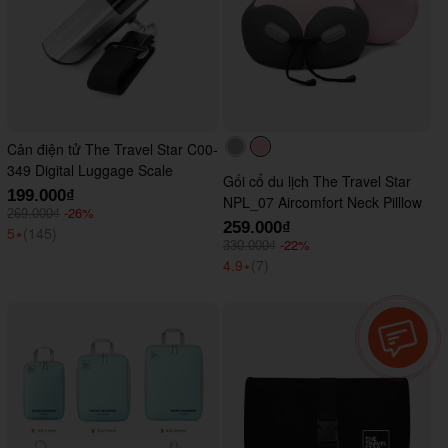
Cân điện tử The Travel Star C00-
#acacac
#ffc0cb
349 Digital Luggage Scale
Gối cổ du lịch The Travel Star
199.000₫
NPL_07 Aircomfort Neck Pilllow
-26%
269.000₫
259.000₫
5
⭑
(145)
-22%
330.000₫
4.9
⭑
(7)