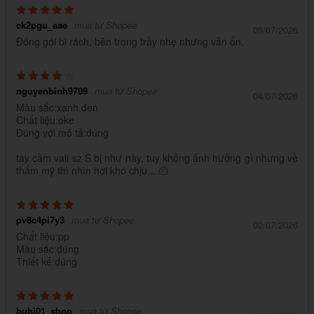
ck2pgu_aae
mua từ Shopee
09/07/2026
Đóng gói bị rách, bên trong trầy nhẹ nhưng vẫn ổn.
nguyenbinh9709
mua từ Shopee
04/07/2026
Màu sắc:xanh đen
Chất liệu:oke
Đúng với mô tả:đúng
tay cầm vali sz S bị như này, tuy không ảnh hưởng gì nhưng về
thẩm mỹ thì nhìn hơi khó chịu... 🫠
pv8c4pi7y3
mua từ Shopee
02/07/2026
Chất liệu:pp
Màu sắc:đúng
Thiết kế:đúng
bubi01_shop
mua từ Shopee