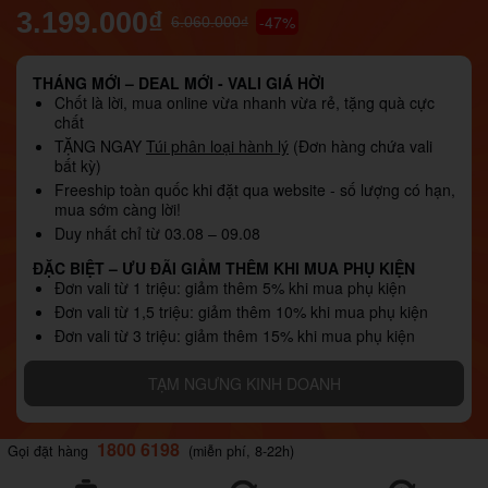
3.199.000₫
-47%
6.060.000₫
THÁNG MỚI – DEAL MỚI - VALI GIÁ HỜI
Chốt là lời, mua online vừa nhanh vừa rẻ, tặng quà cực
chất
TẶNG NGAY
Túi phân loại hành lý
(Đơn hàng chứa vali
bất kỳ)
Freeship toàn quốc khi đặt qua website - số lượng có hạn,
mua sớm càng lời!
Duy nhất chỉ từ 03.08 – 09.08
ĐẶC BIỆT – ƯU ĐÃI GIẢM THÊM KHI MUA PHỤ KIỆN
Đơn vali từ 1 triệu: giảm thêm 5% khi mua phụ kiện
Đơn vali từ 1,5 triệu: giảm thêm 10% khi mua phụ kiện
Đơn vali từ 3 triệu: giảm thêm 15% khi mua phụ kiện
TẠM NGƯNG KINH DOANH
1800 6198
Gọi đặt hàng
(miễn phí, 8-22h)