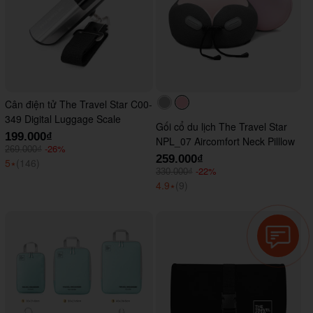
Cân điện tử The Travel Star C00-
#acacac
#ffc0cb
349 Digital Luggage Scale
Gối cổ du lịch The Travel Star
199.000₫
NPL_07 Aircomfort Neck Pilllow
-26%
269.000₫
259.000₫
5
⭑
(146)
-22%
330.000₫
4.9
⭑
(9)