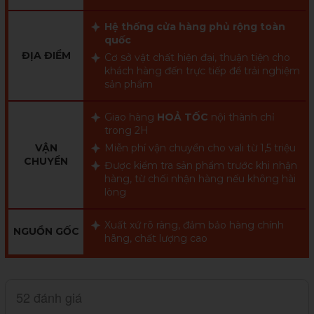
Hệ thống cửa hàng phủ rộng toàn
quốc
ĐỊA ĐIỂM
Cơ sở vật chất hiện đại, thuận tiện cho
khách hàng đến trực tiếp để trải nghiệm
sản phẩm
Giao hàng
HOẢ TỐC
nội thành chỉ
trong 2H
VẬN
Miễn phí vận chuyển cho vali từ 1,5 triệu
CHUYỂN
Được kiểm tra sản phẩm trước khi nhận
hàng, từ chối nhận hàng nếu không hài
lòng
Xuất xứ rõ ràng, đảm bảo hàng chính
NGUỒN GỐC
hãng, chất lượng cao
52 đánh giá