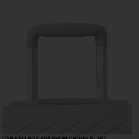
CẦN KÉO HỢP KIM NHÔM CHỐNG RỈ SÉT