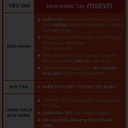
TIÊU CHÍ
MUA HÀNG TẠI
MIỄN PHÍ
bảo hành trọn đời tất cả phụ
kiện,
KHÔNG
phải trả thêm bất kì chi phí
bảo hành khác.
Thời gian bảo hành nhanh, từ 5-20 ngày
kể từ ngày tiếp nhận
BẢO HÀNH
(tuỳ sản phẩm)
Nhận bảo hành trực tiếp trên toàn hệ
thống cửa hàng
MIA.vn
toàn quốc
Vali bảo hành xong được
vận chuyển
miễn phí
về tận nhà cho khách
ĐỔI TRẢ
MIỄN PHÍ 1 ĐỔI 1 TRONG 365 NGÀY
Cam kết rẻ hơn trung tâm thương mại
10-30%
CHÍNH SÁCH
GIẢM đến 10%
cho khách hàng cũ
BÁN HÀNG
Hỗ trợ nhiều phương thức thanh
toán