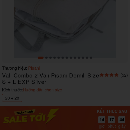
Item
Thương hiệu:
Pisani
1
Vali Combo 2 Vali Pisani Demili Size
(52)
of
13
S + L EXP Silver
Kích thước:
Hướng dẫn chọn size
20 + 28
KẾT THÚC SAU
42
14
17
41
:
:
giờ
phút
giây