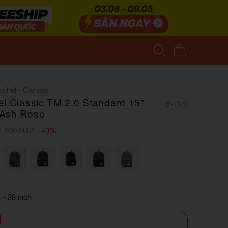
schel - Canada
el Classic TM 2.0 Standard 15"
5
⭑
(14)
 Ash Rose
-40%
1.990.000₫
L - 28 inch