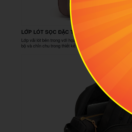
LỚP LÓT SỌC ĐẶC TRƯNG CỦA HERSCHE
Lớp vải lót bên trong với họa tiết sọc đồng màu – chi tiết
bộ và chỉn chu trong thiết kế.