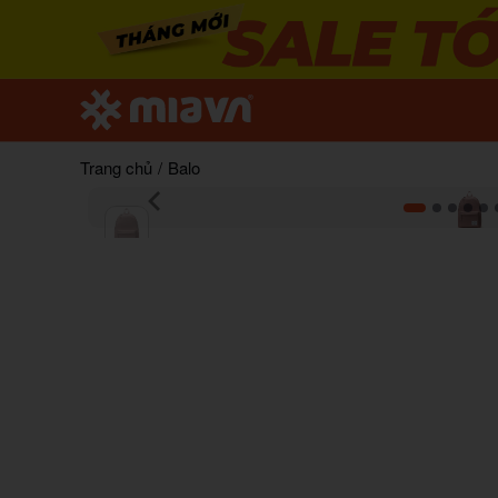
Trang chủ
/
Balo
Item
1
of
8