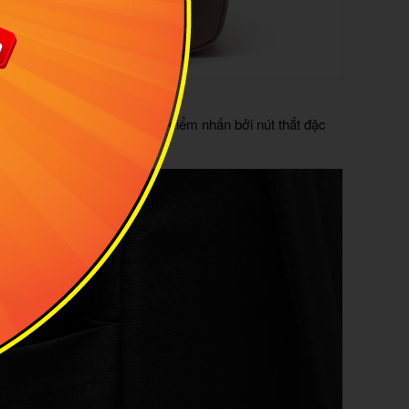
 TRƯNG
, dễ thao tác, đồng thời tạo điểm nhấn bởi nút thắt đặc