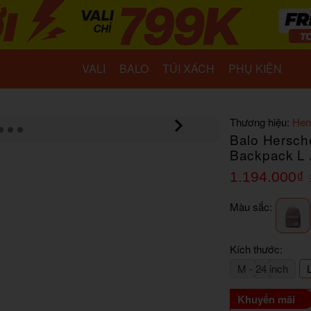
VALI
BALO
TÚI XÁCH
PHỤ KIỆN
Thương hiệu:
Her
Balo Hersch
Backpack L
1.194.000₫
Màu sắc:
Kích thước:
M - 24 inch
Khuyến mãi