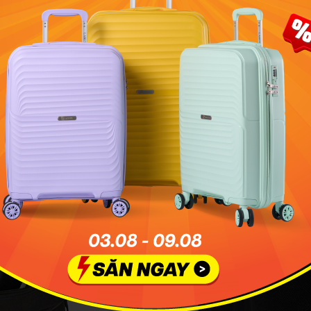
L
KHÓA KÉO PRUSIK ĐẶC
 đặc trưng mang lại cảm giác đồng
Trang bị dây kéo Prusik chắc chắn
trưng của dòng Classic.