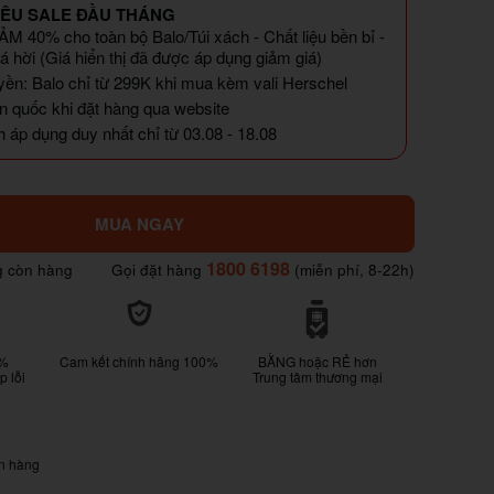
IÊU SALE ĐẦU THÁNG
M 40% cho toàn bộ Balo/Túi xách - Chất liệu bền bỉ -
á hời (Giá hiển thị đã được áp dụng giảm giá)
yền: Balo chỉ từ 299K khi mua kèm vali Herschel
n quốc khi đặt hàng qua website
 áp dụng duy nhất chỉ từ 03.08 - 18.08
MUA NGAY
1800 6198
g còn hàng
Gọi đặt hàng
(miễn phí, 8-22h)
0%
Cam kết chính hãng 100%
BẰNG hoặc RẺ hơn
 lỗi
Trung tâm thương mại
n hàng