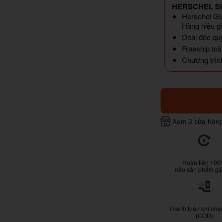
HERSCHEL S
Herschel GIẢ
Hàng hiệu gi
Deal độc qu
Freeship toà
Chương trình
Xem 3 cửa hàn
Hoàn tiền 10
nếu sản phẩm gặp
Thanh toán khi nhậ
(COD)