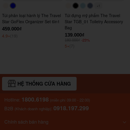
+1
#faf0e6
#0000FF
#faf0e6
#000000
#ADD8E6
#647290
Túi phân loại hành lý The Travel
Túi đựng mỹ phẩm The Travel
Star GoFlex Organizer Set 6in1
Star TGB_01 Toiletry Accessory
Bag
459.000₫
139.000₫
4.9
⭑
(19)
-23%
180.000₫
5
⭑
(7)
HỆ THỐNG CỬA HÀNG
1800.6198
Hotline:
(miễn phí 09:00 - 22:00)
0918.197.299
B2B
:
(Khách doanh nghiệp)
Chính sách bán hàng