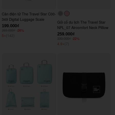
Cân điện tử The Travel Star C00-
#acacac
#ffc0cb
349 Digital Luggage Scale
Gối cổ du lịch The Travel Star
199.000₫
NPL_07 Aircomfort Neck Pilllow
-26%
269.000₫
259.000₫
5
⭑
(142)
-22%
330.000₫
4.9
⭑
(7)