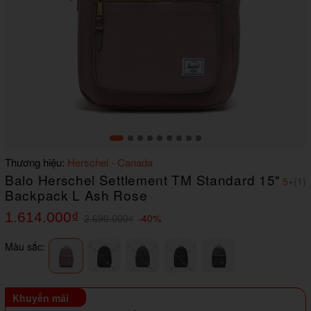
Item
Thương hiệu:
Herschel - Canada
1
Balo Herschel Settlement TM Standard 15"
of
5
⭑
(1)
9
Backpack L Ash Rose
1.614.000₫
-40%
2.690.000₫
Màu sắc:
Khuyến mãi