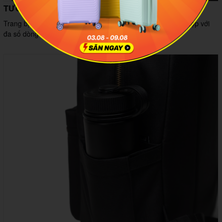
TƯƠNG THÍCH LAPTOP 15”/16”
Trang bị ngăn đệm chống sốc bảo vệ thiết bị an toàn, phù hợp với
đa số dòng laptop phổ biến hiện nay.