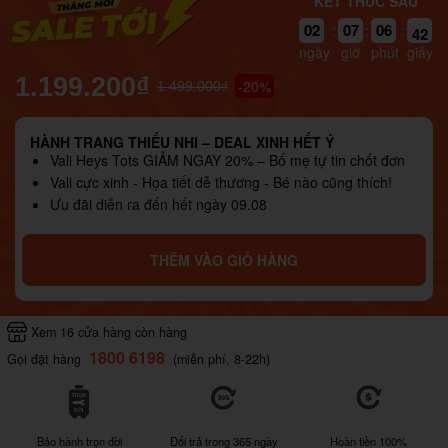
KẾT THÚC SAU
02
07
06
41
:
:
:
ngày
giờ
phút
giây
1.199.200₫
-20%
1.499.000₫
HÀNH TRANG THIẾU NHI – DEAL XINH HẾT Ý
Vali Heys Tots GIẢM NGAY 20% – Bố mẹ tự tin chốt đơn
Vali cực xinh - Họa tiết dễ thương - Bé nào cũng thích!
Ưu đãi diễn ra đến hết ngày 09.08
THÊM VÀO GIỎ HÀNG
Xem 16 cửa hàng còn hàng
1800 6198
Gọi đặt hàng
(miễn phí, 8-22h)
Bảo hành trọn đời
Đổi trả trong 365 ngày
Hoàn tiền 100%