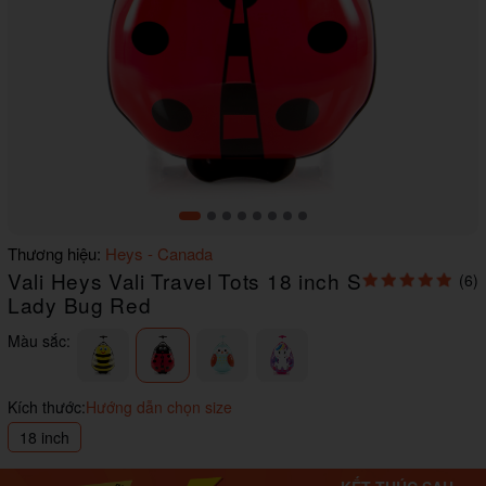
Item
Thương hiệu:
Heys - Canada
1
Vali Heys Vali Travel Tots 18 inch S
(6)
of
8
Lady Bug Red
Màu sắc:
Kích thước:
Hướng dẫn chọn size
18 inch