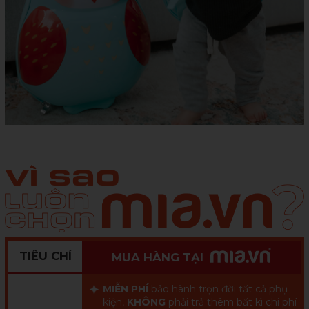
TIÊU CHÍ
MUA HÀNG TẠI
MIỄN PHÍ
bảo hành trọn đời tất cả phụ
kiện,
KHÔNG
phải trả thêm bất kì chi phí