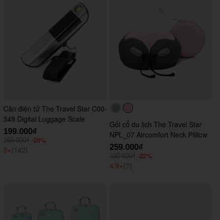
Cân điện tử The Travel Star C00-
#acacac
#ffc0cb
349 Digital Luggage Scale
Gối cổ du lịch The Travel Star
199.000₫
NPL_07 Aircomfort Neck Pilllow
-26%
269.000₫
259.000₫
5
⭑
(142)
-22%
330.000₫
4.9
⭑
(7)