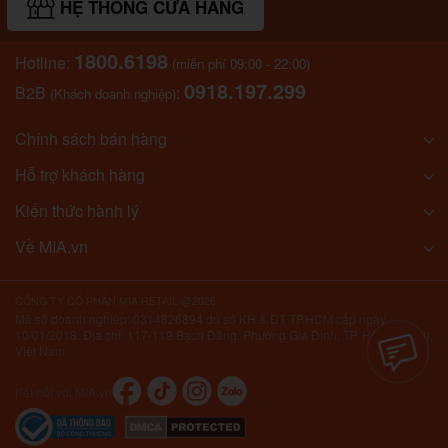
HỆ THỐNG CỬA HÀNG
1800.6198
Hotline:
(miễn phí 09:00 - 22:00)
0918.197.299
B2B
:
(Khách doanh nghiệp)
Chính sách bán hàng
Hỗ trợ khách hàng
Kiến thức hành lý
Về MIA.vn
CÔNG TY CỔ PHẦN MIA RETAIL @2026
Mã số doanh nghiệp: 0314826894 do sở KH & ĐT TP.HCM cấp ngày
10/01/2018. Địa chỉ: 117-119 Bạch Đằng, Phường Gia Định, TP. Hồ Chí Minh,
Việt Nam.
Kết nối với MIA.vn