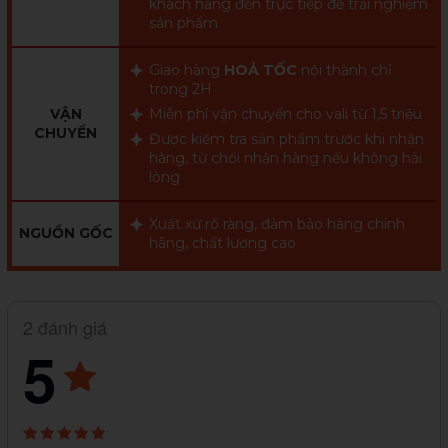
khách hàng đến trực tiếp để trải nghiệm
sản phẩm
Giao hàng
HOẢ TỐC
nội thành chỉ
trong 2H
VẬN
Miễn phí vận chuyển cho vali từ 1,5 triệu
CHUYỂN
Được kiểm tra sản phẩm trước khi nhận
hàng, từ chối nhận hàng nếu không hài
lòng
Xuất xứ rõ ràng, đảm bảo hàng chính
NGUỒN GỐC
hãng, chất lượng cao
2 đánh giá
5