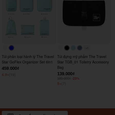
+1
#faf0e6
#0000FF
#faf0e6
#000000
#ADD8E6
#647290
Túi phân loại hành lý The Travel
Túi đựng mỹ phẩm The Travel
Star GoFlex Organizer Set 6in1
Star TGB_01 Toiletry Accessory
Bag
459.000₫
139.000₫
4.9
⭑
(19)
-23%
180.000₫
5
⭑
(7)